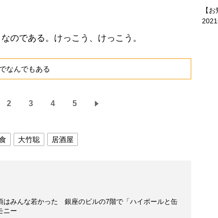
【お
202
なのである。けっこう、けっこう。
でなんでもある
2
3
4
5
食
大竹聡
居酒屋
頃はみんな若かった 銀座のビルの7階で「ハイボールと缶
モニー