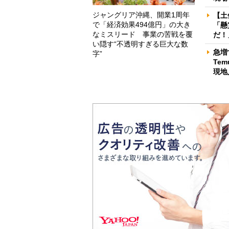
ジャングリア沖縄、開業1周年
【土
で「経済効果494億円」の大き
「懸
なミスリード 事業の苦戦を覆
だ！
い隠す“不透明すぎる巨大な数
急増
字”
Te
現地