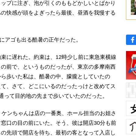
コップに注ぎ、泡が引くのももどかしいとばかり
あの快感が頭をよぎったら最後、昼酒を我慢する
えにアゴも出る酷暑の正午だった。
束に遅れた。約束は、12時少し前に東急東横線
」の前で、というものだったが、東京の多摩南西
から歩いた私は、酷暑の中、朦朧としていたの
えて、さて、どこにいるのだったっけと改めてス
通って目的地の先まで歩いていたのだった。
、ケンちゃんは店の一番奥、ホール担当のお姐さ
窓口の目の前にいた。そう、彼は開店30分も前
ちの先頭で開店を待ち、最初の客となって入店し