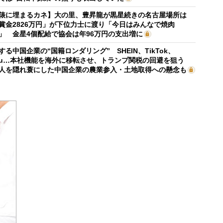
俵に埋まるカネ】大の里、豊昇龍が黒星続きの名古屋場所は
賞金2826万円」が下位力士に渡り「今日はみんなで焼肉
」 金星4個配給で協会は年96万円の支出増に
する中国企業の“国籍ロンダリング” SHEIN、TikTok、
mu…本社機能を海外に移転させ、トランプ関税の回避を狙う
人を隠れ蓑にした中国企業の農業参入・土地取得への懸念も