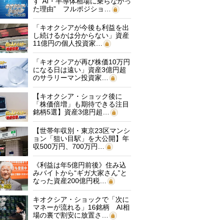
す“AI・半導体相場に乗らなかっ
た理由” フルポジショ…
「キオクシアが今後も利益を出
し続けるかは分からない」資産
11億円の個人投資家…
「キオクシアが再び株価10万円
になる日は遠い」資産3億円超
のサラリーマン投資家…
【キオクシア・ショック後に
「株価倍増」も期待できる注目
銘柄5選】資産3億円超…
【世帯年収別・東京23区マンシ
ョン「狙い目駅」を大公開】年
収500万円、700万円…
《利益は年5億円前後》住み込
みバイトから“ギガ大家さん”と
なった資産200億円税…
キオクシア・ショックで「次に
マネーが流れる」16銘柄 AI相
場の裏で割安に放置さ…