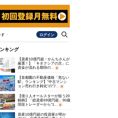
ンド
ログイン
ンキング
【資産10億円超・かんちさんが
厳選！】「キオクシアの次」に
資金が流れる期待の…
【首都圏の不動産価格「危ない
駅」ランキング】“中古マンシ
ョン売れ行き鈍化”のワ…
【億り人オールスターが狙う20
銘柄】「総資産69億円超」90歳
現役トレーダーから“1…
資産10億円超の投資家が明か