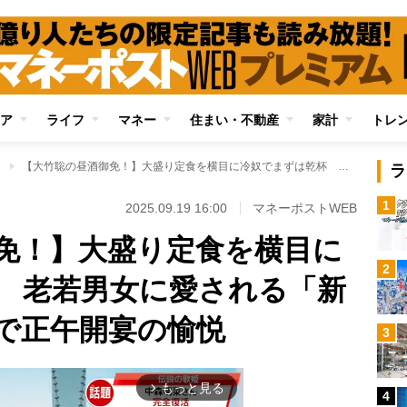
ア
ライフ
マネー
住まい・不動産
家計
トレ
」
【大竹聡の昼酒御免！】大盛り定食を横目に冷奴でまずは乾杯 老若男女に愛される「新丸子の大衆食堂」で正午開宴の愉悦
ラ
1
2025.09.19 16:00
マネーポストWEB
免！】大盛り定食を横目に
2
 老若男女に愛される「新
で正午開宴の愉悦
3
もっと見る
arrow_forward_ios
4