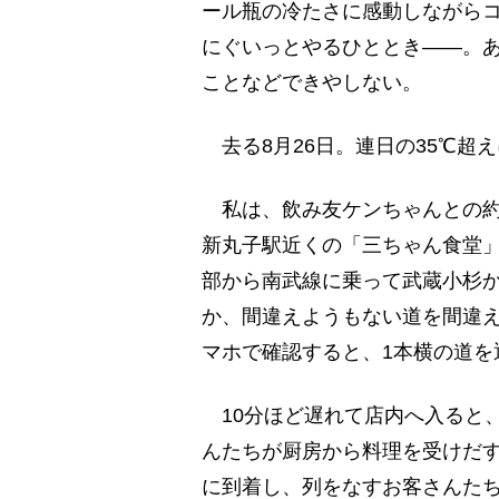
ール瓶の冷たさに感動しながら
にぐいっとやるひととき――。
ことなどできやしない。
去る8月26日。連日の35℃超
私は、飲み友ケンちゃんとの約
新丸子駅近くの「三ちゃん食堂
部から南武線に乗って武蔵小杉
か、間違えようもない道を間違
マホで確認すると、1本横の道を
10分ほど遅れて店内へ入ると
んたちが厨房から料理を受けだす
に到着し、列をなすお客さんた