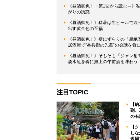
《昼酒御免！・第1回から読む→》
がりの誘惑
《昼酒御免！》猛暑は生ビールで吹
出す黄金色の至福
《昼酒御免！》壁にずらりの「超絶
居酒屋で“呑兵衛の先輩”の会話を肴
《昼酒御免！》そもそも「ジャン酎
淡水魚を肴に無上の午前酒を味わう
注目TOPIC
【納
到、
の右
【ク
しな
現場