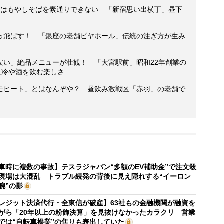
私はもやしそばを素通りできない 「新宿思い出横丁」昼下
っ飛ばす！ 「銀座の老舗ビヤホール」伝統の注ぎ方が生み
安い」絶品メニューが壮観！ 「大宮駅前」昭和22年創業の
に冷や酒を飲む楽しさ
モヒート」とはなんぞや？ 昼飲み激戦区「赤羽」の老舗で
車時に複数の事故】テスラジャパン“多額のEV補助金”で注文殺
現場は大混乱 トラブル続発の背後に見え隠れする“イーロン
腕”の影
レジット決済代行・全東信が破産】63社もの金融機関が融資を
がら「20年以上の粉飾決算」を見抜けなかったカラクリ 営業
では“自転車操業”の焦りも表出していた