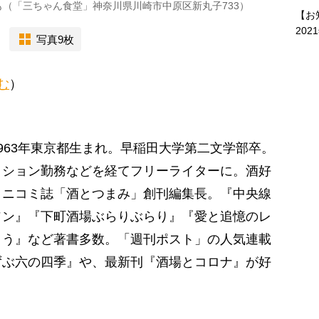
（「三ちゃん食堂」神奈川県川崎市中原区新丸子733）
【お
202
写真9枚
む
）
963年東京都生まれ。早稲田大学第二文学部卒。
クション勤務などを経てフリーライターに。酒好
ミニコミ誌「酒とつまみ」創刊編集長。『中央線
ソン』『下町酒場ぶらりぶらり』『愛と追憶のレ
こう』など著書多数。「週刊ポスト」の人気連載
ずぶ六の四季』や、最新刊『酒場とコロナ』が好