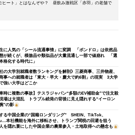
モヒート」とはなんぞや？ 昼飲み激戦区「赤羽」の老舗で
生に人気の「シール流通事情」に変調 「ボンドロ」は依然品
態が続くが、模倣品や類似品が大量流通し一部で値崩れ 「選
本格化する時代に」
社の大学別就職者数ランキングを解剖》三菱商事、三井物産、
商事への就職者は「東大・早大・慶大で約6割」の現実 3大学
で強い大学はどこか
車時に複数の事故】テスラジャパン“多額のEV補助金”で注文殺
現場は大混乱 トラブル続発の背後に見え隠れする“イーロン
腕”の影
する中国企業の“国籍ロンダリング” SHEIN、TikTok、
mu…本社機能を海外に移転させ、トランプ関税の回避を狙う
人を隠れ蓑にした中国企業の農業参入・土地取得への懸念も