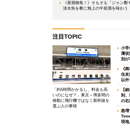
《昼酒御免！》そもそも「ジャン酎
淡水魚を肴に無上の午前酒を味わう
注目TOPIC
小学
薄状
別が
《商
住友
以外
「約5時間かかるし、料金も高
【納
いのになぜ？」東京～博多間の
到、
移動に飛行機ではなく新幹線を
の右
選ぶ人の事情
急増
Te
現地