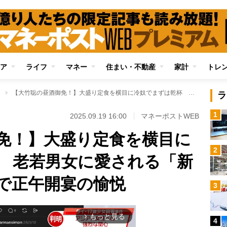
ア
ライフ
マネー
住まい・不動産
家計
トレ
」
【大竹聡の昼酒御免！】大盛り定食を横目に冷奴でまずは乾杯 老若男女に愛される「新丸子の大衆食堂」で正午開宴の愉悦
ラ
1
2025.09.19 16:00
マネーポストWEB
免！】大盛り定食を横目に
2
 老若男女に愛される「新
で正午開宴の愉悦
3
もっと見る
arrow_forward_ios
4