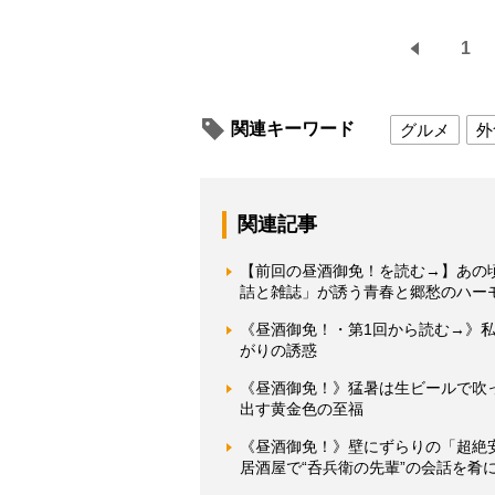
1
関連キーワード
グルメ
外
関連記事
【前回の昼酒御免！を読む→】あの
詰と雑誌」が誘う青春と郷愁のハー
《昼酒御免！・第1回から読む→》
がりの誘惑
《昼酒御免！》猛暑は生ビールで吹
出す黄金色の至福
《昼酒御免！》壁にずらりの「超絶
居酒屋で“呑兵衛の先輩”の会話を肴