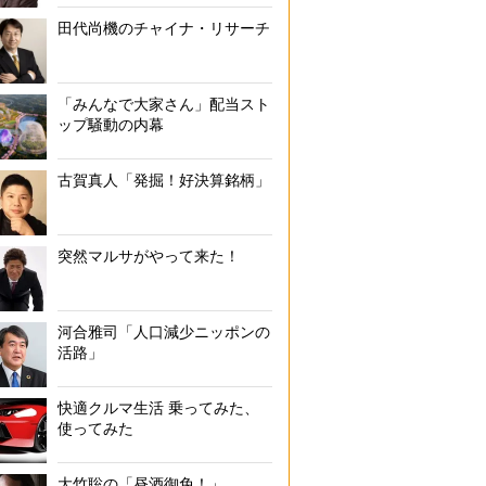
田代尚機のチャイナ・リサーチ
「みんなで大家さん」配当スト
ップ騒動の内幕
古賀真人「発掘！好決算銘柄」
突然マルサがやって来た！
河合雅司「人口減少ニッポンの
活路」
快適クルマ生活 乗ってみた、
使ってみた
大竹聡の「昼酒御免！」