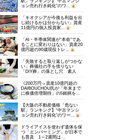
駅」ランキング】“中古マンシ
ョン売れ行き鈍化”のワ…
「キオクシアが今後も利益を出
し続けるかは分からない」資産
11億円の個人投資家…
「AI・半導体関連が“本命”であ
ることに変わりはない」資産20
億円超の90歳現役トレ…
「失敗すると取り返しがつかな
い」葬儀社の手を借りない
「DIY葬」の落とし穴 素人
に…
《200万円→資産10億円超の
DAIBOUCHOU氏が「年末まで
に株価倍増期待」の5銘柄を…
【大阪の不動産価格「危ない
駅」ランキング】“中古マンシ
ョン売れ行き鈍化”のワー…
ドライアイスを使わず遺体を保
つ「エンバーミング」が日本で
も普及 1～2週間は…