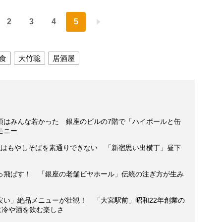
2
3
4
5
食
大竹聡
居酒屋
頃はみんな若かった 銀座のビルの7階で「ハイボールと缶
モニー
私はもやしそばを素通りできない 「新宿思い出横丁」昼下
っ飛ばす！ 「銀座の老舗ビヤホール」伝統の注ぎ方が生み
安い」絶品メニューが壮観！ 「大宮駅前」昭和22年創業の
に冷や酒を飲む楽しさ