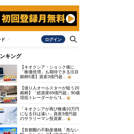
ンド
ログイン
ンキング
【キオクシア・ショック後に
「株価倍増」も期待できる注目
銘柄5選】資産3億円超…
【億り人オールスターが狙う20
銘柄】「総資産69億円超」90歳
現役トレーダーから“1…
「キオクシアが再び株価10万円
になる日は遠い」資産3億円超
のサラリーマン投資家…
【首都圏の不動産価格「危ない