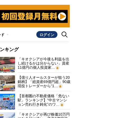
ンド
ログイン
ンキング
「キオクシアが今後も利益を出
し続けるかは分からない」資産
11億円の個人投資家…
【億り人オールスターが狙う20
銘柄】「総資産69億円超」90歳
現役トレーダーから“1…
【首都圏の不動産価格「危ない
駅」ランキング】“中古マンシ
ョン売れ行き鈍化”のワ…
「キオクシアが再び株価10万円