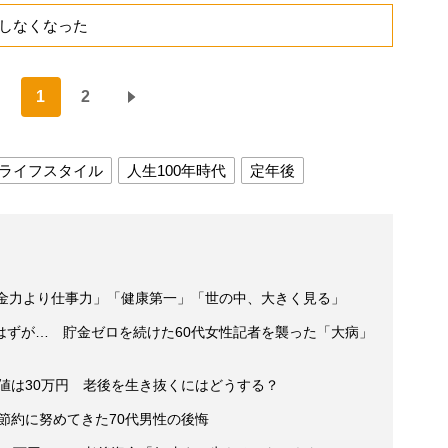
しなくなった
1
2
ライフスタイル
人生100年時代
定年後
貯金力より仕事力」「健康第一」「世の中、大きく見る」
はずが… 貯金ゼロを続けた60代女性記者を襲った「大病」
央値は30万円 老後を生き抜くにはどうする？
後節約に努めてきた70代男性の後悔