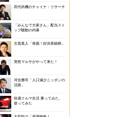
田代尚機のチャイナ・リサーチ
「みんなで大家さん」配当スト
ップ騒動の内幕
古賀真人「発掘！好決算銘柄」
突然マルサがやって来た！
河合雅司「人口減少ニッポンの
活路」
快適クルマ生活 乗ってみた、
使ってみた
大竹聡の「昼酒御免！」