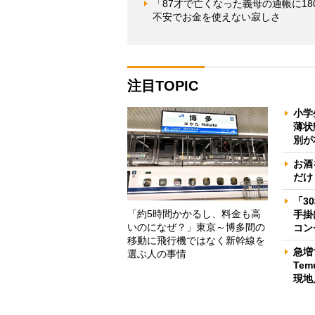
「87才で亡くなった義母の通帳に1
不安でお金を使えない寂しさ
注目TOPIC
小学
薄状
別が
お酒
だけ
「3
「約5時間かかるし、料金も高
手掛
いのになぜ？」東京～博多間の
コン
移動に飛行機ではなく新幹線を
急増
選ぶ人の事情
Te
現地