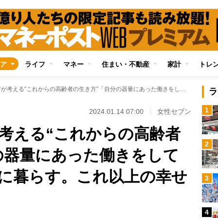
ア
ライフ
マネー
住まい・不動産
家計
トレ
オバ記者・66才が考える“これからの高齢者の生き方”「自分の器量にあった働きをしてお金を得て気ままに暮らす。これ以上の幸せってあるかしら」
ラ
1
2024.01.14 07:00
女性セブン
が考える“これからの高齢者
2
の器量にあった働きをして
に暮らす。これ以上の幸せ
3
4