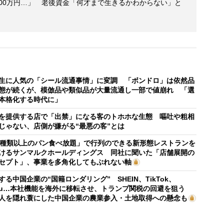
800万円…」 老後資金「何才まで生きるかわからない」と
生に人気の「シール流通事情」に変調 「ボンドロ」は依然品
態が続くが、模倣品や類似品が大量流通し一部で値崩れ 「選
本格化する時代に」
を提供する店で「出禁」になる客のトホホな生態 嘔吐や粗相
じゃない、店側が嫌がる“最悪の客”とは
0種類以上のパン食べ放題」で行列のできる新形態レストランを
けるサンマルクホールディングス 同社に聞いた「店舗展開の
セプト」、事業を多角化してもぶれない軸
する中国企業の“国籍ロンダリング” SHEIN、TikTok、
mu…本社機能を海外に移転させ、トランプ関税の回避を狙う
人を隠れ蓑にした中国企業の農業参入・土地取得への懸念も