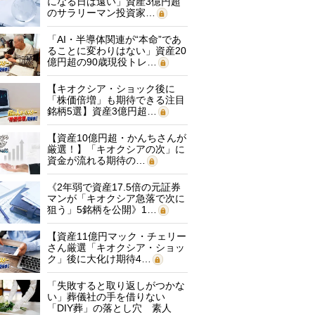
になる日は遠い」資産3億円超
のサラリーマン投資家…
「AI・半導体関連が“本命”であ
ることに変わりはない」資産20
億円超の90歳現役トレ…
【キオクシア・ショック後に
「株価倍増」も期待できる注目
銘柄5選】資産3億円超…
【資産10億円超・かんちさんが
厳選！】「キオクシアの次」に
資金が流れる期待の…
《2年弱で資産17.5倍の元証券
マンが「キオクシア急落で次に
狙う」5銘柄を公開》1…
【資産11億円マック・チェリー
さん厳選「キオクシア・ショッ
ク」後に大化け期待4…
「失敗すると取り返しがつかな
い」葬儀社の手を借りない
「DIY葬」の落とし穴 素人