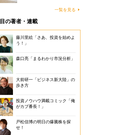
に…
一覧を見る
目の著者・連載
藤川里絵「さあ、投資を始めよ
う！」
森口亮「まるわかり市況分析」
大前研一「ビジネス新大陸」の
歩き方
投資ノウハウ満載コミック「俺
がカブ番長！」
戸松信博の明日の爆騰株を探
せ！