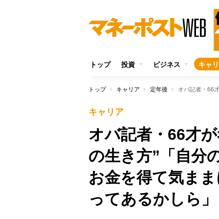
トップ
投資
ビジネス
キャリ
トップ
キャリア
定年後
キャリア
オバ記者・66才
の生き方”「自分
お金を得て気まま
ってあるかしら」