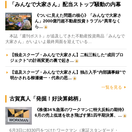
「みんなで大家さん」配当ストップ騒動の内幕
《ついに見えた問題の核心》「みんなで大家さ
ん」2000億円超不動産投資トラブル“異常なく
ら…
本誌『週刊ポスト』が追及してきた不動産投資商品「みんなで
大家さん」がいよいよ最終局面を迎えている…
【独走スクープ・みんなで大家さん】二転三転した“成田プロ
ジェクト”の計画変更の裏で起き…
【追及スクープ・みんなで大家さん】独占入手“内部議事録”で
明かされる柳瀬健一・代表の思…
一覧を見る
古賀真人「発掘！好決算銘柄」
《株価34％急落のワークマンに特大反転の期待》
6月の売上低迷を吹き飛ばす第1四半期決算、…
6月3日に8330円をつけたワークマン（東証スタンダード・