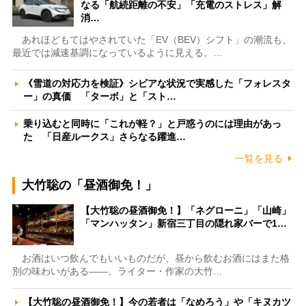
なる「航続距離の不安」「充電のストレス」解
消…
あれほどもてはやされていた「EV（BEV）シフト」の潮流も、
最近では減速基調になっているように見える。…
《雪道の対応力を検証》シビアな状況で実感した「フォレスタ
ー」の真価 「ターボ」と「スト…
乗り込むと同時に「これが軽？」と戸惑うのには理由があっ
た 「日産ルークス」さらなる躍進…
一覧を見る
大竹聡の「昼酒御免！」
【大竹聡の昼酒御免！】「ネグローニ」「山崎」
「マンハッタン」新宿三丁目の隠れ家バーで1…
お酒はいつ飲んでもいいものだが、昼から飲むお酒にはまた格
別の味わいがある――。ライター・作家の大竹…
【大竹聡の昼酒御免！】今の若者は「なめろう」や「キヌカツ