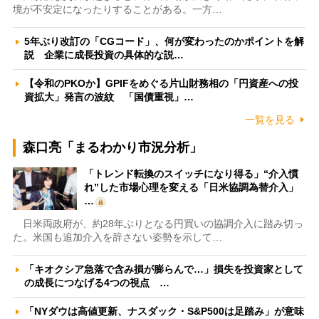
境が不安定になったりすることがある。一方…
5年ぶり改訂の「CGコード」、何が変わったのかポイントを解
説 企業に成長投資の具体的な説…
【令和のPKOか】GPIFをめぐる片山財務相の「円資産への投
資拡大」発言の波紋 「国債重視」…
一覧を見る
森口亮「まるわかり市況分析」
「トレンド転換のスイッチになり得る」“介入慣
れ”した市場心理を変える「日米協調為替介入」
…
日米両政府が、約28年ぶりとなる円買いの協調介入に踏み切っ
た。米国も追加介入を辞さない姿勢を示して…
「キオクシア急落で含み損が膨らんで…」損失を投資家として
の成長につなげる4つの視点 …
「NYダウは高値更新、ナスダック・S&P500は足踏み」が意味