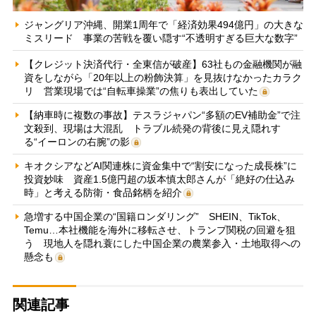
ジャングリア沖縄、開業1周年で「経済効果494億円」の大きな
ミスリード 事業の苦戦を覆い隠す“不透明すぎる巨大な数字”
【クレジット決済代行・全東信が破産】63社もの金融機関が融
資をしながら「20年以上の粉飾決算」を見抜けなかったカラク
リ 営業現場では“自転車操業”の焦りも表出していた
【納車時に複数の事故】テスラジャパン“多額のEV補助金”で注
文殺到、現場は大混乱 トラブル続発の背後に見え隠れす
る“イーロンの右腕”の影
キオクシアなどAI関連株に資金集中で“割安になった成長株”に
投資妙味 資産1.5億円超の坂本慎太郎さんが「絶好の仕込み
時」と考える防衛・食品銘柄を紹介
急増する中国企業の“国籍ロンダリング” SHEIN、TikTok、
Temu…本社機能を海外に移転させ、トランプ関税の回避を狙
う 現地人を隠れ蓑にした中国企業の農業参入・土地取得への
懸念も
関連記事