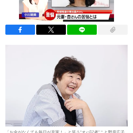
「お金がなくても毎日が充実！」と笑う“オバ記者”こと野原広子