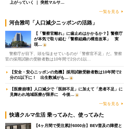
上がっていく ｜ 突然マルサ…
一覧を見る
河合雅司「人口減少ニッポンの活路」
【「警察官離れ」に歯止めはかかるか？】警察庁
が本気で取り組む「警察組織の構造改革」 実
現…
警察庁が目下、頭を悩ませているのが「警察官不足」だ。警察
官の採用試験の受験者数は10年間で2分の1以…
【安全・安心ニッポンの危機】採用試験受験者数は10年間で2
分の1以下に！ 出生数減がも…
【医療崩壊】人口減少で「医師不足」に加えて「患者不足」に
見舞われ地域医療が限界に 今後…
一覧を見る
快適クルマ生活 乗ってみた、使ってみた
【4ヶ月間で受注累計6000台】BEV普及の障壁と