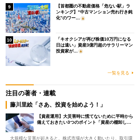
【首都圏の不動産価格「危ない駅」ラ
9
ンキング】“中古マンション売れ行き鈍
化”のワー…
「キオクシアが再び株価10万円になる
10
日は遠い」資産3億円超のサラリーマン
投資家が…
一覧を見る
注目の著者・連載
藤川里絵「さあ、投資を始めよう！」
【資産運用】大災害時に慌てないために平時から
備えておきたい3つのポイント「資産の棚卸し…
大規模な災害が起きると、株式市場が大きく動いたり、取引環