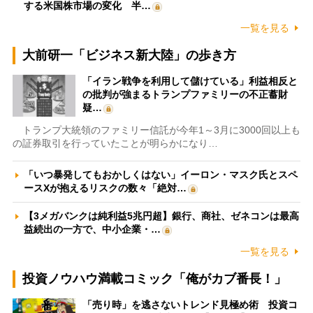
する米国株市場の変化 半…
一覧を見る
大前研一「ビジネス新大陸」の歩き方
「イラン戦争を利用して儲けている」利益相反と
の批判が強まるトランプファミリーの不正蓄財
疑…
トランプ大統領のファミリー信託が今年1～3月に3000回以上も
の証券取引を行っていたことが明らかになり…
「いつ暴発してもおかしくはない」イーロン・マスク氏とスペ
ースXが抱えるリスクの数々「絶対…
【3メガバンクは純利益5兆円超】銀行、商社、ゼネコンは最高
益続出の一方で、中小企業・…
一覧を見る
投資ノウハウ満載コミック「俺がカブ番長！」
「売り時」を逃さないトレンド見極め術 投資コ