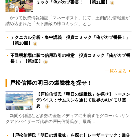
ミック「俺がカブ番長！」【第11回】
かつて投資情報雑誌「マネーポスト」にて、圧倒的な情報量が
詰め込まれた「天下無敵の株コミック」とし…
テクニカル分析・集中講義 投資コミック「俺がカブ番長！」
【第10回】
不透明相場に勝つ信用取引の極意 投資コミック「俺がカブ番
長！」【第9回】
一覧を見る
戸松信博の明日の爆騰株を探せ！
【戸松信博氏「明日の爆騰株」を探せ】トーメン
デバイス：サムスンを通じて世界のAIメモリ需
要…
新聞や雑誌など多数の金融メディアに出演するグローバルリン
クアドバイザーズ代表の戸松信博氏が、最新…
【戸松信博氏「明日の爆騰株」を探せ】レーザーテック：最先