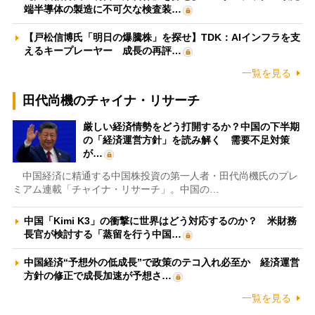
端半導体の製造に不可欠な検査装…
【戸松信博氏「明日の爆騰株」を探せ】TDK：AIインフラを支
えるキープレーヤー 成長の再評…
一覧を見る
田代尚機のチャイナ・リサーチ
厳しい経済情勢をどう打開するか？中国の下半期
の「経済運営方針」を読み解く 需要不足対策
が…
中国経済に精通する中国株投資の第一人者・田代尚機氏のプレ
ミアム連載「チャイナ・リサーチ」。中国の…
中国「Kimi K3」の衝撃に世界はどう対応するのか？ 米財務
長官が検討する「蒸留を行う中国…
中国経済“予想外の低成長”で政策のテコ入れ必至か 経済運営
方針の修正で成長加速が予想さ…
一覧を見る