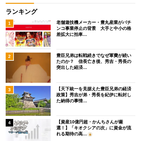
ランキング
老舗遊技機メーカー・豊丸産業がパチ
1
ンコ事業停止の背景 大手と中小の格
差拡大に拍車…
豊臣兄弟は転戦続きでなぜ軍費が続い
2
たのか？ 信長亡き後、秀吉・秀長の
突出した経済…
【天下統一を見据えた豊臣兄弟の経済
3
政策】秀吉が弟・秀長を紀伊に転封し
た納得の事情…
【資産10億円超・かんちさんが厳
4
選！】「キオクシアの次」に資金が流
れる期待の高…