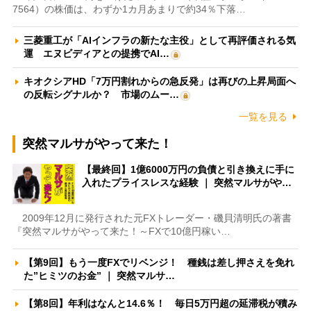
7564）の株価は、わずか1カ月あまりで約34％下落…
三菱重工が「AIインフラの新たな主役」として再評価される気
運 エヌビディアとの提携でAI…
キオクシアHD「7万円割れからの急反発」は再びの上昇局面へ
の反転シグナルか？ 市場のムー…
一覧を見る
突然マルサがやって来た！
【最終回】1億6000万円の負債と引き換えに手に
入れたプライスレスな経験 ｜ 突然マルサがや…
2009年12月に発行された元FXトレーダー・磯貝清明氏の著書
『突然マルサがやって来た！～FXで10億円稼い…
【第9回】もう一度FXでリベンジ！ 種銭は差し押さえを免れ
た”ヒミツのお金” ｜ 突然マルサ…
【第8回】年利はなんと14.6％！ 毎日5万円超の延滞税が積み