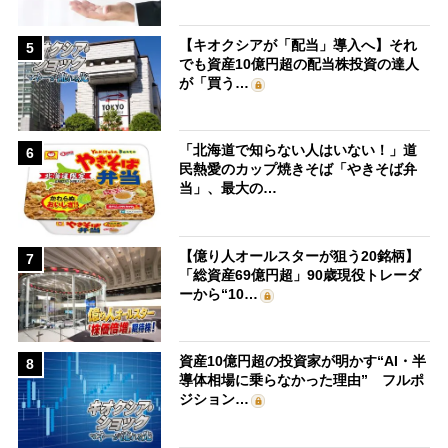
【キオクシアが「配当」導入へ】それ
5
でも資産10億円超の配当株投資の達人
が「買う…
「北海道で知らない人はいない！」道
6
民熱愛のカップ焼きそば「やきそば弁
当」、最大の…
【億り人オールスターが狙う20銘柄】
7
「総資産69億円超」90歳現役トレーダ
ーから“10…
資産10億円超の投資家が明かす“AI・半
8
導体相場に乗らなかった理由” フルポ
ジション…