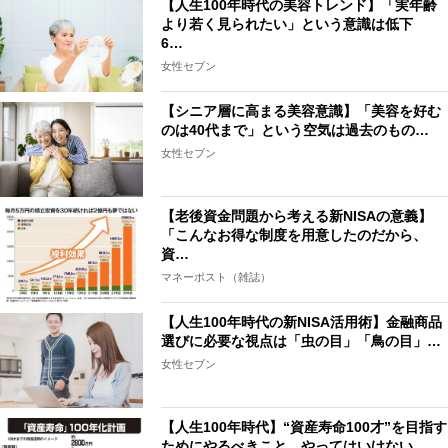
【人生100年時代の美容トレンド】「実年齢
より若く見られたい」という意識は低下
6…
女性セブン
【シニア層に高まる美容意識】「美容を好む
のは40代まで」という空気は過去のもの…
女性セブン
【老後資金問題から考える新NISAの意義】
「こんなお得な制度を用意したのだから、
資…
マネーポスト（雑誌）
【人生100年時代の新NISA活用術】金融商品
選びに必要な視点は「虫の目」「鳥の目」…
女性セブン
【人生100年時代】“資産寿命100才”を目指す
ためにやるべきこと、やってはいけない…