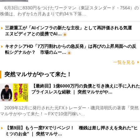
6月3日に8330円をつけたワークマン（東証スタンダード・7564）の
株価は、わずか1カ月あまりで約34％下落…
三菱重工が「AIインフラの新たな主役」として再評価される気運
エヌビディアとの提携でAI…
キオクシアHD「7万円割れからの急反発」は再びの上昇局面への反
転シグナルか？ 市場のムー…
一覧を見る
突然マルサがやって来た！
【最終回】1億6000万円の負債と引き換えに手に入れた
プライスレスな経験 ｜ 突然マルサがや…
2009年12月に発行された元FXトレーダー・磯貝清明氏の著書『突然
マルサがやって来た！～FXで10億円稼い…
【第9回】もう一度FXでリベンジ！ 種銭は差し押さえを免れた”ヒ
ミツのお金” ｜ 突然マルサ…