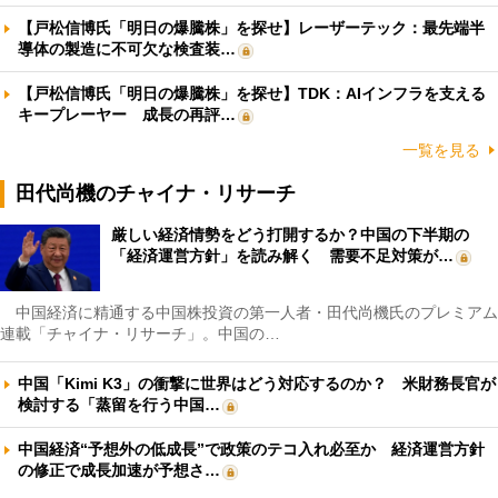
【戸松信博氏「明日の爆騰株」を探せ】レーザーテック：最先端半
導体の製造に不可欠な検査装…
【戸松信博氏「明日の爆騰株」を探せ】TDK：AIインフラを支える
キープレーヤー 成長の再評…
一覧を見る
田代尚機のチャイナ・リサーチ
厳しい経済情勢をどう打開するか？中国の下半期の
「経済運営方針」を読み解く 需要不足対策が…
中国経済に精通する中国株投資の第一人者・田代尚機氏のプレミアム
連載「チャイナ・リサーチ」。中国の…
中国「Kimi K3」の衝撃に世界はどう対応するのか？ 米財務長官が
検討する「蒸留を行う中国…
中国経済“予想外の低成長”で政策のテコ入れ必至か 経済運営方針
の修正で成長加速が予想さ…