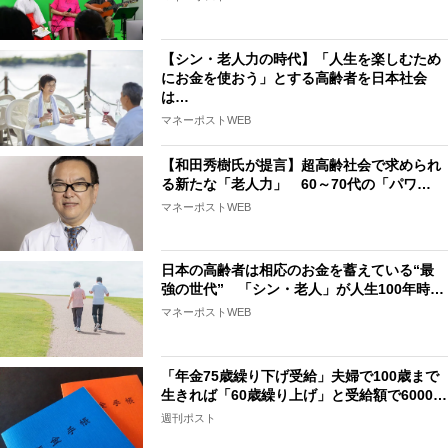
【シン・老人力の時代】「人生を楽しむため
にお金を使おう」とする高齢者を日本社会
は…
マネーポストWEB
【和田秀樹氏が提言】超高齢社会で求められ
る新たな「老人力」 60～70代の「パワ…
マネーポストWEB
日本の高齢者は相応のお金を蓄えている“最
強の世代” 「シン・老人」が人生100年時…
マネーポストWEB
「年金75歳繰り下げ受給」夫婦で100歳まで
生きれば「60歳繰り上げ」と受給額で6000…
週刊ポスト