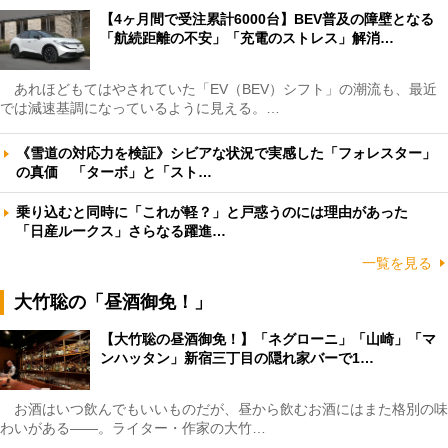
【4ヶ月間で受注累計6000台】BEV普及の障壁となる
「航続距離の不安」「充電のストレス」解消…
あれほどもてはやされていた「EV（BEV）シフト」の潮流も、最近
では減速基調になっているように見える。…
《雪道の対応力を検証》シビアな状況で実感した「フォレスター」
の真価 「ターボ」と「スト…
乗り込むと同時に「これが軽？」と戸惑うのには理由があった
「日産ルークス」さらなる躍進…
一覧を見る
大竹聡の「昼酒御免！」
【大竹聡の昼酒御免！】「ネグローニ」「山崎」「マ
ンハッタン」新宿三丁目の隠れ家バーで1…
お酒はいつ飲んでもいいものだが、昼から飲むお酒にはまた格別の味
わいがある――。ライター・作家の大竹…