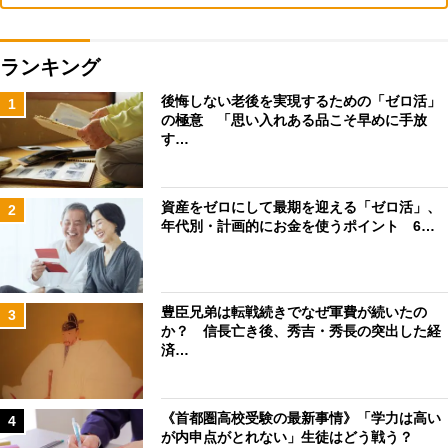
ランキング
後悔しない老後を実現するための「ゼロ活」
1
の極意 「思い入れある品こそ早めに手放
す…
資産をゼロにして最期を迎える「ゼロ活」、
2
年代別・計画的にお金を使うポイント 6…
豊臣兄弟は転戦続きでなぜ軍費が続いたの
3
か？ 信長亡き後、秀吉・秀長の突出した経
済…
《首都圏高校受験の最新事情》「学力は高い
4
が内申点がとれない」生徒はどう戦う？