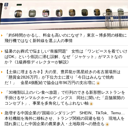
「約5時間かかるし、料金も高いのになぜ？」東京～博多間の移動に
飛行機ではなく新幹線を選ぶ人の事情
猛暑のお葬式で悩ましい“喪服問題” 女性は「ワンピースを着ていけ
ばOK」という俗説に潜む誤解、なぜ「ジャケット」がマストなの
か？《1級葬祭ディレクターが解説》
【土俵に埋まるカネ】大の里、豊昇龍が黒星続きの名古屋場所は
「懸賞金2826万円」が下位力士に渡り「今日はみんなで焼肉
だ！」 金星4個配給で協会は年96万円の支出増に
「30種類以上のパン食べ放題」で行列のできる新形態レストランを
手掛けるサンマルクホールディングス 同社に聞いた「店舗展開の
コンセプト」、事業を多角化してもぶれない軸
急増する中国企業の“国籍ロンダリング” SHEIN、TikTok、Temu…
本社機能を海外に移転させ、トランプ関税の回避を狙う 現地人を
隠れ蓑にした中国企業の農業参入・土地取得への懸念も