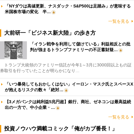
「NYダウは高値更新、ナスダック・S&P500は足踏み」が意味する
米国株市場の変化 半…
一覧を見る
大前研一「ビジネス新大陸」の歩き方
「イラン戦争を利用して儲けている」利益相反との批
判が強まるトランプファミリーの不正蓄財疑…
トランプ大統領のファミリー信託が今年1～3月に3000回以上もの証
券取引を行っていたことが明らかになり…
「いつ暴発してもおかしくはない」イーロン・マスク氏とスペースX
が抱えるリスクの数々「絶対…
【3メガバンクは純利益5兆円超】銀行、商社、ゼネコンは最高益続
出の一方で、中小企業・…
一覧を見る
投資ノウハウ満載コミック「俺がカブ番長！」