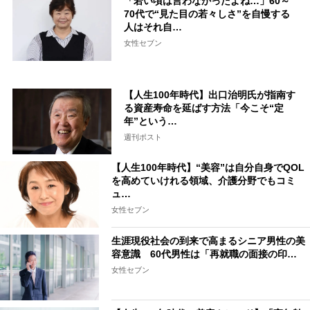
「若い頃は言わなかったよね…」60～
70代で“見た目の若々しさ”を自慢する
人はそれ自…
女性セブン
【人生100年時代】出口治明氏が指南す
る資産寿命を延ばす方法「今こそ“定
年”という…
週刊ポスト
【人生100年時代】“美容”は自分自身でQOL
を高めていけれる領域、介護分野でもコミ
ュ…
女性セブン
生涯現役社会の到来で高まるシニア男性の美
容意識 60代男性は「再就職の面接の印…
女性セブン