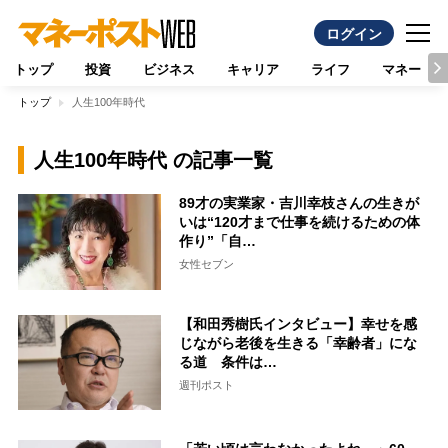
ログイン
トップ
投資
ビジネス
キャリア
ライフ
マネー
トップ
人生100年時代
人生100年時代 の記事一覧
89才の実業家・吉川幸枝さんの生きが
いは“120才まで仕事を続けるための体
作り”「自…
女性セブン
【和田秀樹氏インタビュー】幸せを感
じながら老後を生きる「幸齢者」にな
る道 条件は…
週刊ポスト