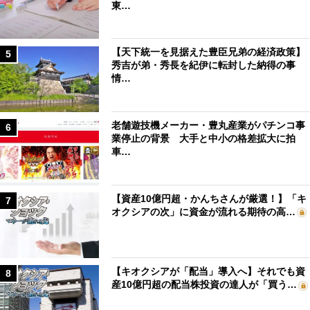
東…
【天下統一を見据えた豊臣兄弟の経済政策】
5
秀吉が弟・秀長を紀伊に転封した納得の事
情…
老舗遊技機メーカー・豊丸産業がパチンコ事
6
業停止の背景 大手と中小の格差拡大に拍
車…
【資産10億円超・かんちさんが厳選！】「キ
7
オクシアの次」に資金が流れる期待の高…
【キオクシアが「配当」導入へ】それでも資
8
産10億円超の配当株投資の達人が「買う…