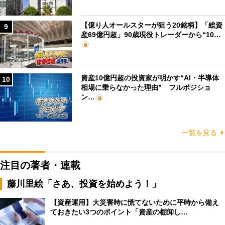
【億り人オールスターが狙う20銘柄】「総資
9
産69億円超」90歳現役トレーダーから“10…
資産10億円超の投資家が明かす“AI・半導体
10
相場に乗らなかった理由” フルポジショ
ン…
一覧を見る
注目の著者・連載
藤川里絵「さあ、投資を始めよう！」
【資産運用】大災害時に慌てないために平時から備え
ておきたい3つのポイント「資産の棚卸し…