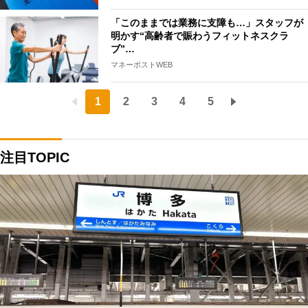
「このままでは業務に支障も…」スタッフが
明かす“高齢者で賑わうフィットネスクラ
ブ”…
マネーポストWEB
1
2
3
4
5
注目TOPIC