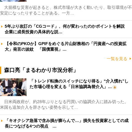
大規模な災害が起きると、株式市場が大きく動いたり、取引環境が不
安定になったりすることがある。一方…
5年ぶり改訂の「CGコード」、何が変わったのかポイントを解説
企業に成長投資の具体的な説…
【令和のPKOか】GPIFをめぐる片山財務相の「円資産への投資拡
大」発言の波紋 「国債重視」…
一覧を見る
森口亮「まるわかり市況分析」
「トレンド転換のスイッチになり得る」“介入慣れ”し
た市場心理を変える「日米協調為替介入」…
日米両政府が、約28年ぶりとなる円買いの協調介入に踏み切った。
米国も追加介入を辞さない姿勢を示して…
「キオクシア急落で含み損が膨らんで…」損失を投資家としての成
長につなげる4つの視点 …