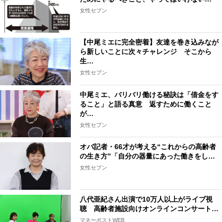
女性セブン
【中尾ミエに完全密着】友達を巻き込みなが
ら新しいことに次々チャレンジ そこから
生…
女性セブン
中尾ミエ、バリバリ働ける秘訣は「借金をす
ること」と語る真意 返すために働くこと
が…
女性セブン
オバ記者・66才が考える“これからの高齢者
の生き方”「自分の器量にあった働きをし…
女性セブン
八代亜紀さん出演で10万人以上がライブ視
聴 高齢者施設向けオンラインコンサート…
マネーポストWEB