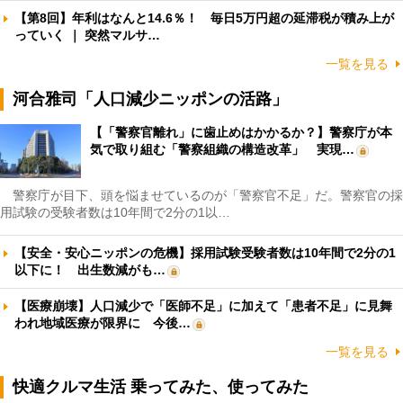
【第8回】年利はなんと14.6％！ 毎日5万円超の延滞税が積み上が
っていく ｜ 突然マルサ…
一覧を見る
河合雅司「人口減少ニッポンの活路」
【「警察官離れ」に歯止めはかかるか？】警察庁が本
気で取り組む「警察組織の構造改革」 実現…
警察庁が目下、頭を悩ませているのが「警察官不足」だ。警察官の採
用試験の受験者数は10年間で2分の1以…
【安全・安心ニッポンの危機】採用試験受験者数は10年間で2分の1
以下に！ 出生数減がも…
【医療崩壊】人口減少で「医師不足」に加えて「患者不足」に見舞
われ地域医療が限界に 今後…
一覧を見る
快適クルマ生活 乗ってみた、使ってみた