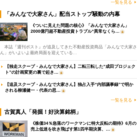
一覧を見る
「みんなで大家さん」配当ストップ騒動の内幕
《ついに見えた問題の核心》「みんなで大家さん」
2000億円超不動産投資トラブル“異常なくら…
本誌『週刊ポスト』が追及してきた不動産投資商品「みんなで大家さ
ん」がいよいよ最終局面を迎えている…
【独走スクープ・みんなで大家さん】二転三転した“成田プロジェク
ト”の計画変更の裏で起き…
【追及スクープ・みんなで大家さん】独占入手“内部議事録”で明か
される柳瀬健一・代表の思…
一覧を見る
古賀真人「発掘！好決算銘柄」
《株価34％急落のワークマンに特大反転の期待》6月の
売上低迷を吹き飛ばす第1四半期決算、…