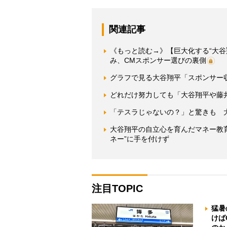
関連記事
《もっと読む→》【巨大化する“大谷
み、CMスポンサー選びの裏側
グラフで見る大谷翔平「スポンサー
どれだけ努力しても「大谷翔平や藤
「テスラじゃないの？」と驚きも 大
大谷翔平の自立心を育んだマネー教
ネー”に手を付けず
注目TOPIC
猛暑
けば