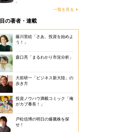
一覧を見る
目の著者・連載
藤川里絵「さあ、投資を始めよ
う！」
森口亮「まるわかり市況分析」
大前研一「ビジネス新大陸」の
歩き方
投資ノウハウ満載コミック「俺
がカブ番長！」
戸松信博の明日の爆騰株を探
せ！