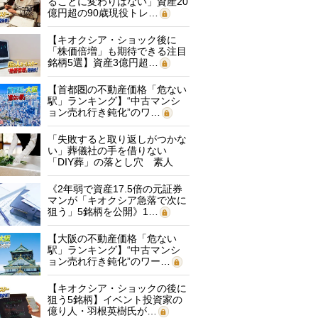
ることに変わりはない」資産20
億円超の90歳現役トレ…
【キオクシア・ショック後に
「株価倍増」も期待できる注目
銘柄5選】資産3億円超…
【首都圏の不動産価格「危ない
駅」ランキング】“中古マンシ
ョン売れ行き鈍化”のワ…
「失敗すると取り返しがつかな
い」葬儀社の手を借りない
「DIY葬」の落とし穴 素人
に…
《2年弱で資産17.5倍の元証券
マンが「キオクシア急落で次に
狙う」5銘柄を公開》1…
【大阪の不動産価格「危ない
駅」ランキング】“中古マンシ
ョン売れ行き鈍化”のワー…
【キオクシア・ショックの後に
狙う5銘柄】イベント投資家の
億り人・羽根英樹氏が…