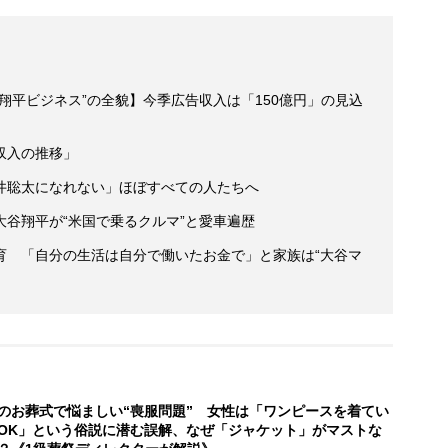
翔平ビジネス”の全貌】今季広告収入は「150億円」の見込
収入の推移」
井聡太になれない」ほぼすべての人たちへ
谷翔平が“米国で乗るクルマ”と愛車遍歴
育 「自分の生活は自分で働いたお金で」と家族は“大谷マ
のお葬式で悩ましい“喪服問題” 女性は「ワンピースを着てい
OK」という俗説に潜む誤解、なぜ「ジャケット」がマストな