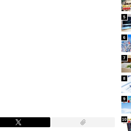
Loaded
:
97.13%
/
5
6
7
8
9
10