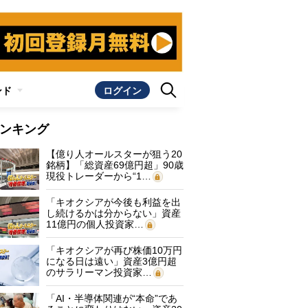
ンド
ログイン
ンキング
【億り人オールスターが狙う20
銘柄】「総資産69億円超」90歳
現役トレーダーから“1…
「キオクシアが今後も利益を出
し続けるかは分からない」資産
11億円の個人投資家…
「キオクシアが再び株価10万円
になる日は遠い」資産3億円超
のサラリーマン投資家…
「AI・半導体関連が“本命”であ