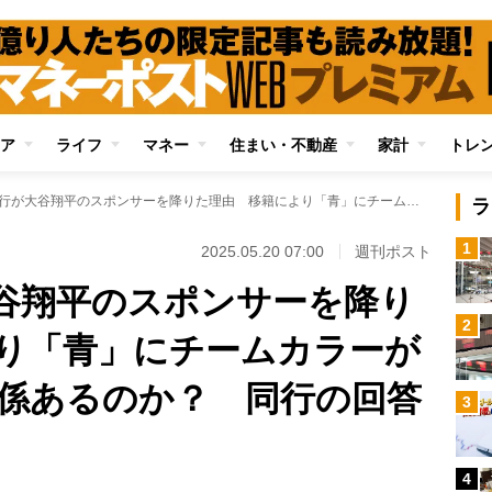
ア
ライフ
マネー
住まい・不動産
家計
トレ
三菱UFJ銀行が大谷翔平のスポンサーを降りた理由 移籍により「青」にチームカラーが変わったことと関係あるのか？ 同行の回答は
ラ
1
2025.05.20 07:00
週刊ポスト
大谷翔平のスポンサーを降り
2
り「青」にチームカラーが
係あるのか？ 同行の回答
3
4