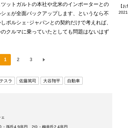
ュツットガルトの本社や北米のインポーターとの
【お
202
ルシェが全面バックアップします、というなら不
しポルシェ･ジャパンとの契約だけで考えれば、
外のクルマに乗っていたとしても問題はないはず
1
2
3
テスラ
佐藤篤司
大谷翔平
自動車
シェ
位・孫氏4.9兆円、2位・柳井氏2.4兆円