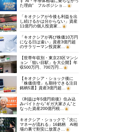
す“AI・半導体相場に乗らなかっ
た理由” フルポジショ…
「キオクシアが今後も利益を出
し続けるかは分からない」資産
11億円の個人投資家…
「キオクシアが再び株価10万円
になる日は遠い」資産3億円超
のサラリーマン投資家…
【世帯年収別・東京23区マンシ
ョン「狙い目駅」を大公開】年
収500万円、700万円…
【キオクシア・ショック後に
「株価倍増」も期待できる注目
銘柄5選】資産3億円超…
《利益は年5億円前後》住み込
みバイトから“ギガ大家さん”と
なった資産200億円税…
キオクシア・ショックで「次に
マネーが流れる」16銘柄 AI相
場の裏で割安に放置さ…