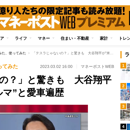
ア
ライフ
マネー
住まい・不動産
家計
トレ
みた、使ってみた
「テスラじゃないの？」と驚きも 大谷翔平が“米国で乗るクルマ”と愛車遍歴
ラ
1
ってみた
2023.03.02 16:00
マネーポストWEB
の？」と驚きも 大谷翔平
2
ルマ”と愛車遍歴
3
4