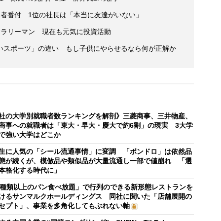
”長者番付 1位の社長は「本当に友達がいない」
サラリーマン 現在も元気に投資活動
いスポーツ」の違い もし子供にやらせるなら何が正解か
社の大学別就職者数ランキングを解剖》三菱商事、三井物産、
商事への就職者は「東大・早大・慶大で約6割」の現実 3大学
で強い大学はどこか
生に人気の「シール流通事情」に変調 「ボンドロ」は依然品
態が続くが、模倣品や類似品が大量流通し一部で値崩れ 「選
本格化する時代に」
0種類以上のパン食べ放題」で行列のできる新形態レストランを
けるサンマルクホールディングス 同社に聞いた「店舗展開の
セプト」、事業を多角化してもぶれない軸