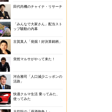
田代尚機のチャイナ・リサーチ
「みんなで大家さん」配当スト
ップ騒動の内幕
古賀真人「発掘！好決算銘柄」
突然マルサがやって来た！
河合雅司「人口減少ニッポンの
活路」
快適クルマ生活 乗ってみた、
使ってみた
大竹聡の「昼酒御免！」