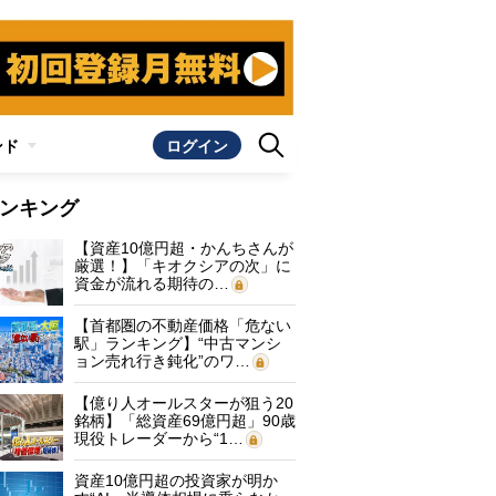
ンド
ログイン
ンキング
【資産10億円超・かんちさんが
厳選！】「キオクシアの次」に
資金が流れる期待の…
【首都圏の不動産価格「危ない
駅」ランキング】“中古マンシ
ョン売れ行き鈍化”のワ…
【億り人オールスターが狙う20
銘柄】「総資産69億円超」90歳
現役トレーダーから“1…
資産10億円超の投資家が明か