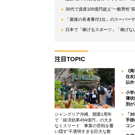
30代で資産100億円超え“一般男性
「最後の長者番付1位」のスーパー
日本で「稼げるスポーツ」「稼げな
注目TOPIC
《商
住友
以外
小学
薄状
別が
ジャングリア沖縄、開業1周年
「3
で「経済効果494億円」の大き
手掛
なミスリード 事業の苦戦を覆
コン
い隠す“不透明すぎる巨大な数