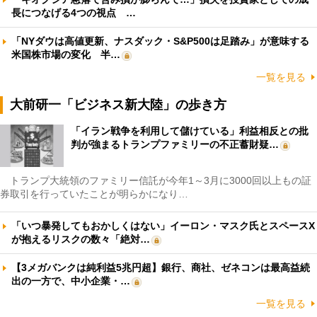
長につなげる4つの視点 …
「NYダウは高値更新、ナスダック・S&P500は足踏み」が意味する
米国株市場の変化 半…
一覧を見る
大前研一「ビジネス新大陸」の歩き方
「イラン戦争を利用して儲けている」利益相反との批
判が強まるトランプファミリーの不正蓄財疑…
トランプ大統領のファミリー信託が今年1～3月に3000回以上もの証
券取引を行っていたことが明らかになり…
「いつ暴発してもおかしくはない」イーロン・マスク氏とスペースX
が抱えるリスクの数々「絶対…
【3メガバンクは純利益5兆円超】銀行、商社、ゼネコンは最高益続
出の一方で、中小企業・…
一覧を見る