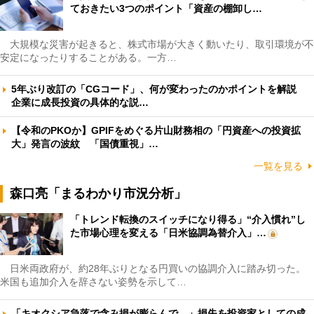
ておきたい3つのポイント「資産の棚卸し…
大規模な災害が起きると、株式市場が大きく動いたり、取引環境が不
安定になったりすることがある。一方…
5年ぶり改訂の「CGコード」、何が変わったのかポイントを解説
企業に成長投資の具体的な説…
【令和のPKOか】GPIFをめぐる片山財務相の「円資産への投資拡
大」発言の波紋 「国債重視」…
一覧を見る
森口亮「まるわかり市況分析」
「トレンド転換のスイッチになり得る」“介入慣れ”し
た市場心理を変える「日米協調為替介入」…
日米両政府が、約28年ぶりとなる円買いの協調介入に踏み切った。
米国も追加介入を辞さない姿勢を示して…
「キオクシア急落で含み損が膨らんで…」損失を投資家としての成