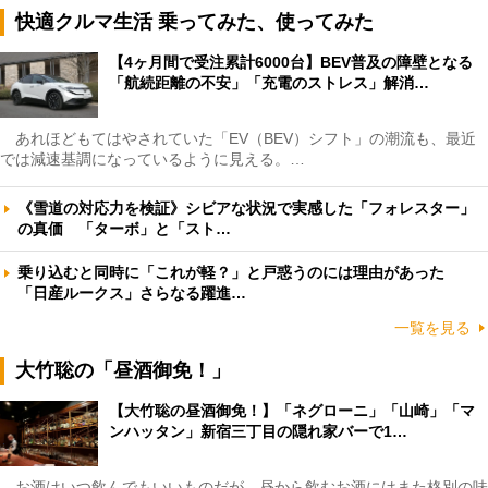
快適クルマ生活 乗ってみた、使ってみた
【4ヶ月間で受注累計6000台】BEV普及の障壁となる
「航続距離の不安」「充電のストレス」解消…
あれほどもてはやされていた「EV（BEV）シフト」の潮流も、最近
では減速基調になっているように見える。…
《雪道の対応力を検証》シビアな状況で実感した「フォレスター」
の真価 「ターボ」と「スト…
乗り込むと同時に「これが軽？」と戸惑うのには理由があった
「日産ルークス」さらなる躍進…
一覧を見る
大竹聡の「昼酒御免！」
【大竹聡の昼酒御免！】「ネグローニ」「山崎」「マ
ンハッタン」新宿三丁目の隠れ家バーで1…
お酒はいつ飲んでもいいものだが、昼から飲むお酒にはまた格別の味