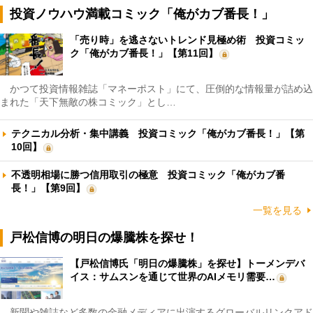
投資ノウハウ満載コミック「俺がカブ番長！」
「売り時」を逃さないトレンド見極め術 投資コミッ
ク「俺がカブ番長！」【第11回】
かつて投資情報雑誌「マネーポスト」にて、圧倒的な情報量が詰め込
まれた「天下無敵の株コミック」とし…
テクニカル分析・集中講義 投資コミック「俺がカブ番長！」【第
10回】
不透明相場に勝つ信用取引の極意 投資コミック「俺がカブ番
長！」【第9回】
一覧を見る
戸松信博の明日の爆騰株を探せ！
【戸松信博氏「明日の爆騰株」を探せ】トーメンデバ
イス：サムスンを通じて世界のAIメモリ需要…
新聞や雑誌など多数の金融メディアに出演するグローバルリンクアド