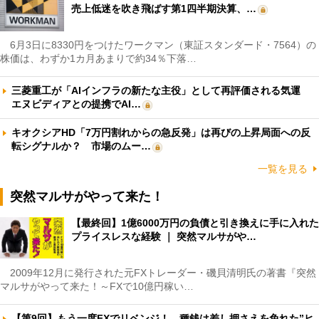
売上低迷を吹き飛ばす第1四半期決算、…
6月3日に8330円をつけたワークマン（東証スタンダード・7564）の
株価は、わずか1カ月あまりで約34％下落…
三菱重工が「AIインフラの新たな主役」として再評価される気運
エヌビディアとの提携でAI…
キオクシアHD「7万円割れからの急反発」は再びの上昇局面への反
転シグナルか？ 市場のムー…
一覧を見る
突然マルサがやって来た！
【最終回】1億6000万円の負債と引き換えに手に入れた
プライスレスな経験 ｜ 突然マルサがや…
2009年12月に発行された元FXトレーダー・磯貝清明氏の著書『突然
マルサがやって来た！～FXで10億円稼い…
【第9回】もう一度FXでリベンジ！ 種銭は差し押さえを免れた”ヒ