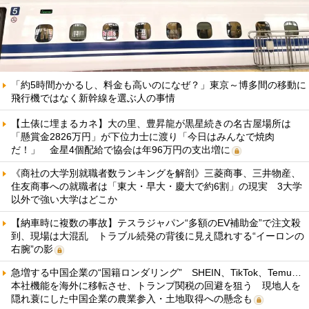
「約5時間かかるし、料金も高いのになぜ？」東京～博多間の移動に
飛行機ではなく新幹線を選ぶ人の事情
【土俵に埋まるカネ】大の里、豊昇龍が黒星続きの名古屋場所は
「懸賞金2826万円」が下位力士に渡り「今日はみんなで焼肉
だ！」 金星4個配給で協会は年96万円の支出増に
《商社の大学別就職者数ランキングを解剖》三菱商事、三井物産、
住友商事への就職者は「東大・早大・慶大で約6割」の現実 3大学
以外で強い大学はどこか
【納車時に複数の事故】テスラジャパン“多額のEV補助金”で注文殺
到、現場は大混乱 トラブル続発の背後に見え隠れする“イーロンの
右腕”の影
急増する中国企業の“国籍ロンダリング” SHEIN、TikTok、Temu…
本社機能を海外に移転させ、トランプ関税の回避を狙う 現地人を
隠れ蓑にした中国企業の農業参入・土地取得への懸念も