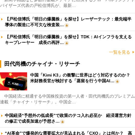
バイザーズ代表の戸松信博氏が、最新…
【戸松信博氏「明日の爆騰株」を探せ】レーザーテック：最先端半
導体の製造に不可欠な検査装…
【戸松信博氏「明日の爆騰株」を探せ】TDK：AIインフラを支える
キープレーヤー 成長の再評…
一覧を見る
田代尚機のチャイナ・リサーチ
中国「Kimi K3」の衝撃に世界はどう対応するのか？
米財務長官が検討する「蒸留を行う中国AI…
中国経済に精通する中国株投資の第一人者・田代尚機氏のプレミアム
連載「チャイナ・リサーチ」。中国企…
中国経済“予想外の低成長”で政策のテコ入れ必至か 経済運営方針
の修正で成長加速が予想さ…
“AI革命”で爆発的な需要拡大が見込まれる「CXO」とは何か？ 高