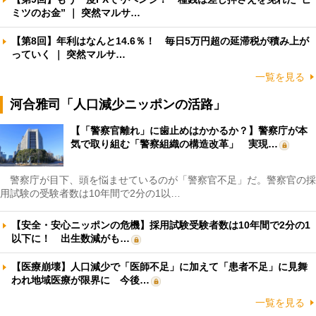
ミツのお金” ｜ 突然マルサ…
【第8回】年利はなんと14.6％！ 毎日5万円超の延滞税が積み上が
っていく ｜ 突然マルサ…
一覧を見る
河合雅司「人口減少ニッポンの活路」
【「警察官離れ」に歯止めはかかるか？】警察庁が本
気で取り組む「警察組織の構造改革」 実現…
警察庁が目下、頭を悩ませているのが「警察官不足」だ。警察官の採
用試験の受験者数は10年間で2分の1以…
【安全・安心ニッポンの危機】採用試験受験者数は10年間で2分の1
以下に！ 出生数減がも…
【医療崩壊】人口減少で「医師不足」に加えて「患者不足」に見舞
われ地域医療が限界に 今後…
一覧を見る