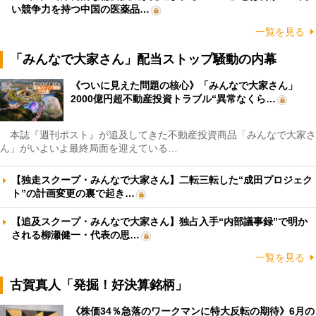
い競争力を持つ中国の医薬品…
一覧を見る
「みんなで大家さん」配当ストップ騒動の内幕
《ついに見えた問題の核心》「みんなで大家さん」
2000億円超不動産投資トラブル“異常なくら…
本誌『週刊ポスト』が追及してきた不動産投資商品「みんなで大家さ
ん」がいよいよ最終局面を迎えている…
【独走スクープ・みんなで大家さん】二転三転した“成田プロジェク
ト”の計画変更の裏で起き…
【追及スクープ・みんなで大家さん】独占入手“内部議事録”で明か
される柳瀬健一・代表の思…
一覧を見る
古賀真人「発掘！好決算銘柄」
《株価34％急落のワークマンに特大反転の期待》6月の