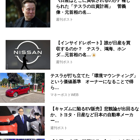
《日産はどこに買収されるのか》報じ
られた「テスラの出資計画」 菅義
偉・元首相の名…
週刊ポスト
【インサイドレポート】誰が日産を買
収するのか？ テスラ、鴻海、ホン
ダ…元首相の名…
週刊ポスト
テスラが打ち立てた「環境マウンティング」
という価値基準 オーナーになることで得
ら…
マネーポストWEB
【キャズムに陥るEV販売】悲観論が出回るな
か、トヨタ・日産など日本の自動車メーカ
ー…
週刊ポスト