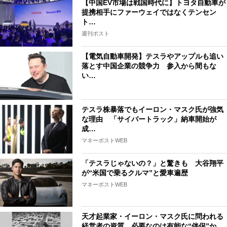
【中国EV市場は戦国時代に】トヨタ自動車が
提携相手にファーウェイではなくテンセン
ト…
週刊ポスト
【電気自動車開発】テスラやアップルも追い
落とす中国企業の競争力 参入から間もな
い…
テスラ株暴落でもイーロン・マスク氏が強気
な理由 「サイバートラック」納車開始が
成…
マネーポストWEB
「テスラじゃないの？」と驚きも 大谷翔平
が“米国で乗るクルマ”と愛車遍歴
マネーポストWEB
天才起業家・イーロン・マスク氏に問われる
経営者の資質 必要なのは有能な“伴侶”か