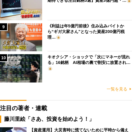
期待できる注目銘柄5選】資産3億円超・…
《利益は年5億円前後》住み込みバイトか
9
ら“ギガ大家さん”となった資産200億円税
理…
キオクシア・ショックで「次にマネーが流れ
10
る」16銘柄 AI相場の裏で割安に放置され…
一覧を見る
注目の著者・連載
藤川里絵「さあ、投資を始めよう！」
【資産運用】大災害時に慌てないために平時から備え