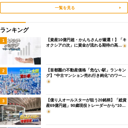
一覧を見る
ランキング
【資産10億円超・かんちさんが厳選！】「キ
1
オクシアの次」に資金が流れる期待の高…
【首都圏の不動産価格「危ない駅」ランキン
2
グ】“中古マンション売れ行き鈍化”のワー…
【億り人オールスターが狙う20銘柄】「総資
3
産69億円超」90歳現役トレーダーから“10…