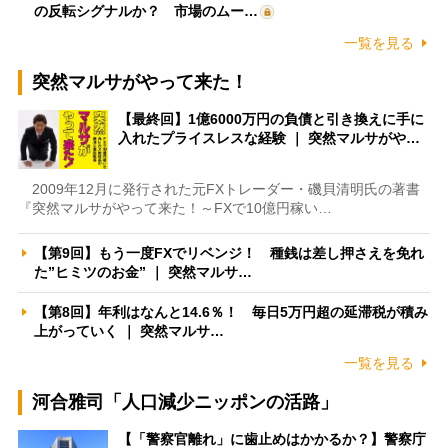
の反転シグナルか？ 市場のムー…
一覧を見る
突然マルサがやって来た！
【最終回】1億6000万円の負債と引き換えに手に
入れたプライスレスな経験 ｜ 突然マルサがや…
2009年12月に発行された元FXトレーダー・磯貝清明氏の著書
『突然マルサがやって来た！～FXで10億円稼い…
【第9回】もう一度FXでリベンジ！ 種銭は差し押さえを免れ
た”ヒミツのお金” ｜ 突然マルサ…
【第8回】年利はなんと14.6％！ 毎日5万円超の延滞税が積み
上がっていく ｜ 突然マルサ…
一覧を見る
河合雅司「人口減少ニッポンの活路」
【「警察官離れ」に歯止めはかかるか？】警察庁