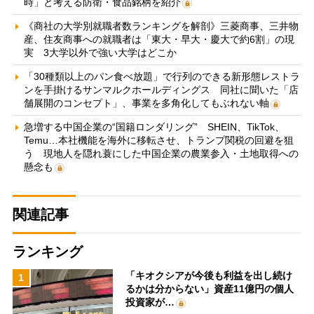
時」と考える防衛・食品銘柄を紹介
《商社の大学別就職者数ランキングを解剖》三菱商事、三井物
産、住友商事への就職者は「東大・早大・慶大で約6割」の現
実 3大学以外で強い大学はどこか
「30種類以上のパン食べ放題」で行列のできる新形態レストラ
ンを手掛けるサンマルクホールディングス 同社に聞いた「店
舗展開のコンセプト」、事業を多角化してもぶれない軸
急増する中国企業の“国籍ロンダリング” SHEIN、TikTok、
Temu…本社機能を海外に移転させ、トランプ関税の回避を狙
う 現地人を隠れ蓑にした中国企業の農業参入・土地取得への
懸念も
関連記事
ランキング
「キオクシアが今後も利益を出し続け
1
るかは分からない」資産11億円の個人
投資家が…