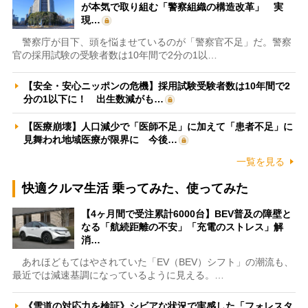
が本気で取り組む「警察組織の構造改革」 実
現…
警察庁が目下、頭を悩ませているのが「警察官不足」だ。警察
官の採用試験の受験者数は10年間で2分の1以…
【安全・安心ニッポンの危機】採用試験受験者数は10年間で2
分の1以下に！ 出生数減がも…
【医療崩壊】人口減少で「医師不足」に加えて「患者不足」に
見舞われ地域医療が限界に 今後…
一覧を見る
快適クルマ生活 乗ってみた、使ってみた
【4ヶ月間で受注累計6000台】BEV普及の障壁と
なる「航続距離の不安」「充電のストレス」解
消…
あれほどもてはやされていた「EV（BEV）シフト」の潮流も、
最近では減速基調になっているように見える。…
《雪道の対応力を検証》シビアな状況で実感した「フォレスタ