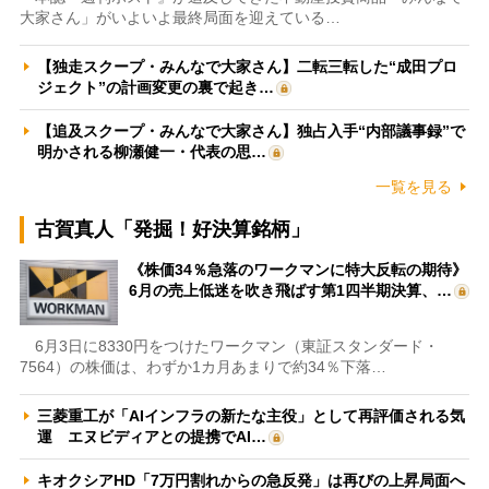
大家さん」がいよいよ最終局面を迎えている…
【独走スクープ・みんなで大家さん】二転三転した“成田プロ
ジェクト”の計画変更の裏で起き…
【追及スクープ・みんなで大家さん】独占入手“内部議事録”で
明かされる柳瀬健一・代表の思…
一覧を見る
古賀真人「発掘！好決算銘柄」
《株価34％急落のワークマンに特大反転の期待》
6月の売上低迷を吹き飛ばす第1四半期決算、…
6月3日に8330円をつけたワークマン（東証スタンダード・
7564）の株価は、わずか1カ月あまりで約34％下落…
三菱重工が「AIインフラの新たな主役」として再評価される気
運 エヌビディアとの提携でAI…
キオクシアHD「7万円割れからの急反発」は再びの上昇局面へ