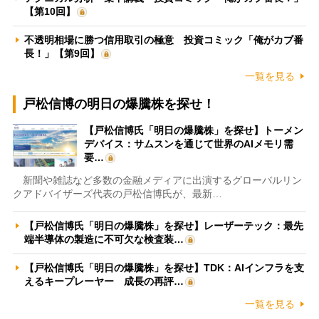
【第10回】
不透明相場に勝つ信用取引の極意 投資コミック「俺がカブ番
長！」【第9回】
一覧を見る
戸松信博の明日の爆騰株を探せ！
【戸松信博氏「明日の爆騰株」を探せ】トーメン
デバイス：サムスンを通じて世界のAIメモリ需
要…
新聞や雑誌など多数の金融メディアに出演するグローバルリン
クアドバイザーズ代表の戸松信博氏が、最新…
【戸松信博氏「明日の爆騰株」を探せ】レーザーテック：最先
端半導体の製造に不可欠な検査装…
【戸松信博氏「明日の爆騰株」を探せ】TDK：AIインフラを支
えるキープレーヤー 成長の再評…
一覧を見る