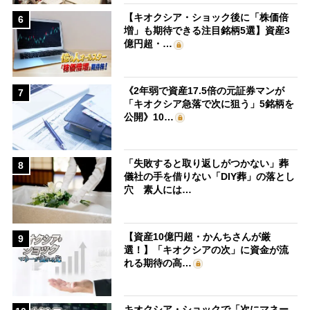
【キオクシア・ショック後に「株価倍
6
増」も期待できる注目銘柄5選】資産3
億円超・…
《2年弱で資産17.5倍の元証券マンが
7
「キオクシア急落で次に狙う」5銘柄を
公開》10…
「失敗すると取り返しがつかない」葬
8
儀社の手を借りない「DIY葬」の落とし
穴 素人には…
【資産10億円超・かんちさんが厳
9
選！】「キオクシアの次」に資金が流
れる期待の高…
キオクシア・ショックで「次にマネー