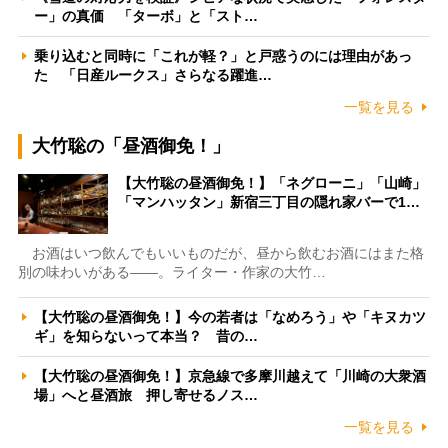
ー」の真価 「ターボ」と「スト…
乗り込むと同時に「これが軽？」と戸惑うのには理由があっ
た 「日産ルークス」さらなる躍進…
一覧を見る
大竹聡の「昼酒御免！」
【大竹聡の昼酒御免！】「ネグローニ」「山崎」
「マンハッタン」新宿三丁目の隠れ家バーで1…
お酒はいつ飲んでもいいものだが、昼から飲むお酒にはまた格
別の味わいがある――。ライター・作家の大竹…
【大竹聡の昼酒御免！】今の若者は「なめろう」や「キヌカツ
ギ」を知らないって本当？ 昔の…
【大竹聡の昼酒御免！】京急線で多摩川越えて「川崎の大衆酒
場」へと昼酒旅 押し寄せるノス…
一覧を見る