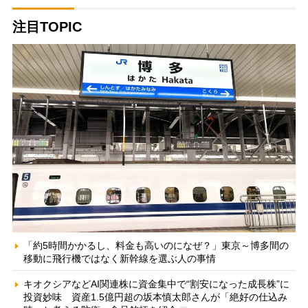
注目TOPIC
「約5時間かかるし、料金も高いのになぜ？」東京～博多間の
移動に飛行機ではなく新幹線を選ぶ人の事情
キオクシアなどAI関連株に資金集中で“割安になった成長株”に
投資妙味 資産1.5億円超の坂本慎太郎さんが「絶好の仕込み