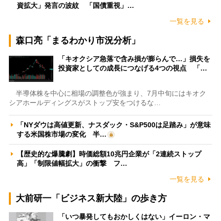
資拡大」発言の波紋 「国債重視」…
一覧を見る
森口亮「まるわかり市況分析」
「キオクシア急落で含み損が膨らんで…」損失を
投資家としての成長につなげる4つの視点 「…
半導体株を中心に相場の調整色が強まり、7月中旬にはキオク
シアホールディングスがストップ安をつけるな…
「NYダウは高値更新、ナスダック・S&P500は足踏み」が意味
する米国株市場の変化 半…
【歴史的な爆騰劇】時価総額10兆円企業が「2連続ストップ
高」「制限値幅拡大」の衝撃 フ…
一覧を見る
大前研一「ビジネス新大陸」の歩き方
「いつ暴発してもおかしくはない」イーロン・マ