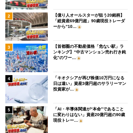
【億り人オールスターが狙う20銘柄】
2
「総資産69億円超」90歳現役トレーダ
ーから“10…
【首都圏の不動産価格「危ない駅」ラ
3
ンキング】“中古マンション売れ行き鈍
化”のワー…
「キオクシアが再び株価10万円になる
4
日は遠い」資産3億円超のサラリーマン
投資家が…
「AI・半導体関連が“本命”であること
5
に変わりはない」資産20億円超の90歳
現役トレー…