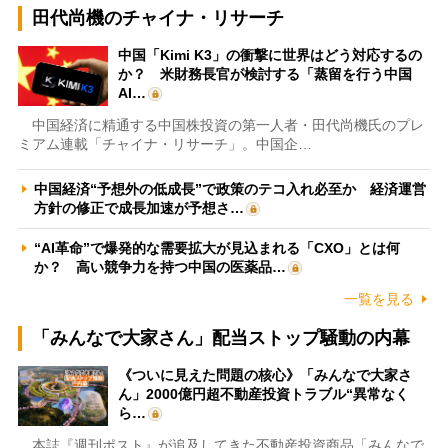
田代尚機のチャイナ・リサーチ
中国「Kimi K3」の衝撃に世界はどう対応するの
か？ 米財務長官が検討する「蒸留を行う中国
AI…
中国経済に精通する中国株投資の第一人者・田代尚機氏のプレ
ミアム連載「チャイナ・リサーチ」。中国企…
中国経済“予想外の低成長”で政策のテコ入れ必至か 経済運営
方針の修正で成長加速が予想さ…
“AI革命”で爆発的な需要拡大が見込まれる「CXO」とは何
か？ 高い競争力を持つ中国の医薬品…
一覧を見る
「みんなで大家さん」配当ストップ騒動の内幕
《ついに見えた問題の核心》「みんなで大家さ
ん」2000億円超不動産投資トラブル“異常なく
ら…
本誌『週刊ポスト』が追及してきた不動産投資商品「みんなで