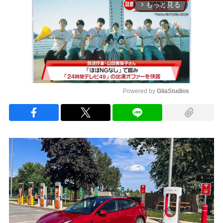
もっと見る
arrow_forward_ios
Powered by 
GliaStudios
Mute