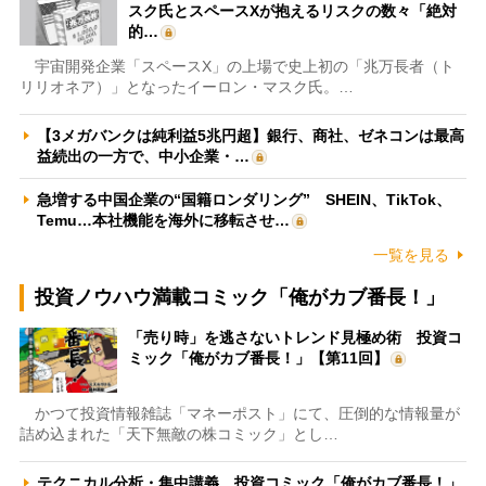
スク氏とスペースXが抱えるリスクの数々「絶対
的…
宇宙開発企業「スペースX」の上場で史上初の「兆万長者（ト
リリオネア）」となったイーロン・マスク氏。…
【3メガバンクは純利益5兆円超】銀行、商社、ゼネコンは最高
益続出の一方で、中小企業・…
急増する中国企業の“国籍ロンダリング” SHEIN、TikTok、
Temu…本社機能を海外に移転させ…
一覧を見る
投資ノウハウ満載コミック「俺がカブ番長！」
「売り時」を逃さないトレンド見極め術 投資コ
ミック「俺がカブ番長！」【第11回】
かつて投資情報雑誌「マネーポスト」にて、圧倒的な情報量が
詰め込まれた「天下無敵の株コミック」とし…
テクニカル分析・集中講義 投資コミック「俺がカブ番長！」