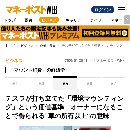
ログイン
トップ
投資
ビジネス
キャリア
ライフ
マネー
トップ
ビジネス
企業・業界
テスラが打ち立てた「環境マウンティング」と
ビジネス
2025.01.30 11:00
マネーポストWEB
「マウント消費」の経済学
1
4
5
6
7
＃
～
＃
＃
＃
＃
テスラが打ち立てた「環境マウンティン
グ」という価値基準 オーナーになるこ
とで得られる“車の所有以上”の意味