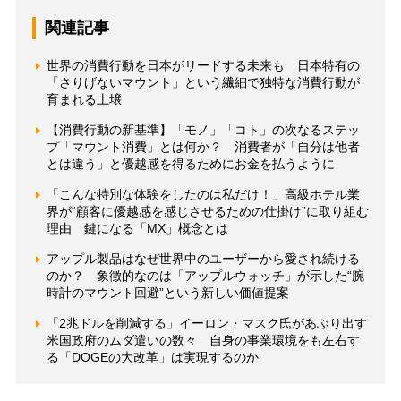
関連記事
世界の消費行動を日本がリードする未来も 日本特有の
「さりげないマウント」という繊細で独特な消費行動が
育まれる土壌
【消費行動の新基準】「モノ」「コト」の次なるステッ
プ「マウント消費」とは何か？ 消費者が「自分は他者
とは違う」と優越感を得るためにお金を払うように
「こんな特別な体験をしたのは私だけ！」高級ホテル業
界が“顧客に優越感を感じさせるための仕掛け”に取り組む
理由 鍵になる「MX」概念とは
アップル製品はなぜ世界中のユーザーから愛され続ける
のか？ 象徴的なのは「アップルウォッチ」が示した“腕
時計のマウント回避”という新しい価値提案
「2兆ドルを削減する」イーロン・マスク氏があぶり出す
米国政府のムダ遣いの数々 自身の事業環境をも左右す
る「DOGEの大改革」は実現するのか