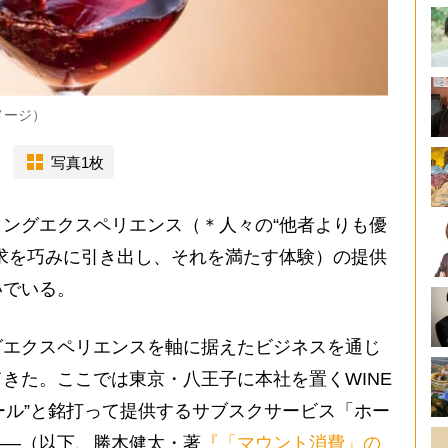
メージ）
写真1枚
ングエクスペリエンス（＊人々の“他者よりも優
求を巧みに引き出し、それを満たす体験）の提供
いでいる。
エクスペリエンスを軸に据えたビジネスを通じ
きた。ここでは東京・八王子に本社を置くWINE
クール”と銘打って提供するサブスクサービス「ホー
――（以下、勝木健太・著
『「マウント消費」の