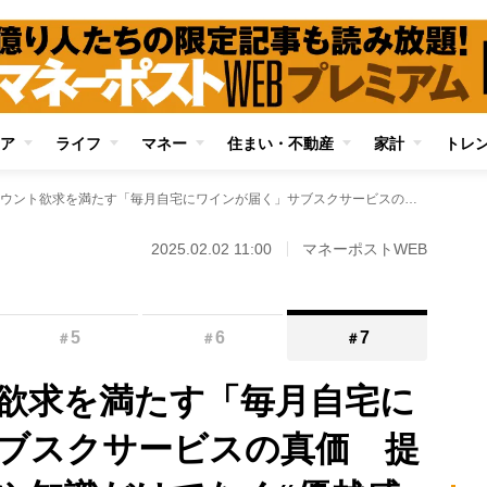
ア
ライフ
マネー
住まい・不動産
家計
トレ
消費者のマウント欲求を満たす「毎月自宅にワインが届く」サブスクサービスの真価 提供されるのは商品や知識だけでなく“優越感を味わえる”体験
2025.02.02 11:00
マネーポストWEB
5
6
7
＃
＃
＃
欲求を満たす「毎月自宅に
ブスクサービスの真価 提