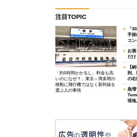
注目TOPIC
「3
手掛
コン
お酒
だけ
【納
「約5時間かかるし、料金も高
到、
いのになぜ？」東京～博多間の
の右
移動に飛行機ではなく新幹線を
急増
選ぶ人の事情
Te
現地