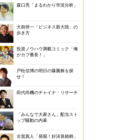
森口亮「まるわかり市況分析」
大前研一「ビジネス新大陸」の
歩き方
投資ノウハウ満載コミック「俺
がカブ番長！」
戸松信博の明日の爆騰株を探
せ！
田代尚機のチャイナ・リサーチ
「みんなで大家さん」配当スト
ップ騒動の内幕
古賀真人「発掘！好決算銘柄」