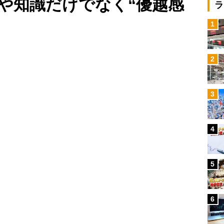
や知識だけでなく“優越感
ラ
1
Loaded
:
100.00%
/
2
3
4
5
6