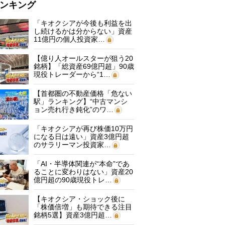
ンキング
「キオクシアが今後も利益を出
し続けるかは分からない」資産
11億円の個人投資家…
【億り人オールスターが狙う20
銘柄】「総資産69億円超」90歳
現役トレーダーから“1…
【首都圏の不動産価格「危ない
駅」ランキング】“中古マンシ
ョン売れ行き鈍化”のワ…
「キオクシアが再び株価10万円
になる日は遠い」資産3億円超
のサラリーマン投資家…
「AI・半導体関連が“本命”であ
ることに変わりはない」資産20
億円超の90歳現役トレ…
【キオクシア・ショック後に
「株価倍増」も期待できる注目
銘柄5選】資産3億円超…