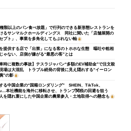
0種類以上のパン食べ放題」で行列のできる新形態レストランを
けるサンマルクホールディングス 同社に聞いた「店舗展開の
セプト」、事業を多角化してもぶれない軸
を提供する店で「出禁」になる客のトホホな生態 嘔吐や粗相
じゃない、店側が嫌がる“最悪の客”とは
車時に複数の事故】テスラジャパン“多額のEV補助金”で注文殺
現場は大混乱 トラブル続発の背後に見え隠れする“イーロン
腕”の影
する中国企業の“国籍ロンダリング” SHEIN、TikTok、
mu…本社機能を海外に移転させ、トランプ関税の回避を狙う
人を隠れ蓑にした中国企業の農業参入・土地取得への懸念も