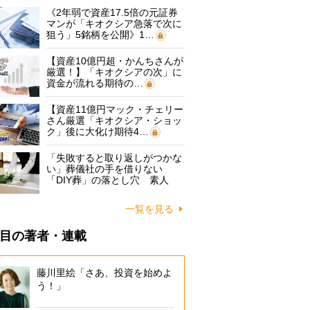
《2年弱で資産17.5倍の元証券
マンが「キオクシア急落で次に
狙う」5銘柄を公開》1…
【資産10億円超・かんちさんが
厳選！】「キオクシアの次」に
資金が流れる期待の…
【資産11億円マック・チェリー
さん厳選「キオクシア・ショッ
ク」後に大化け期待4…
「失敗すると取り返しがつかな
い」葬儀社の手を借りない
「DIY葬」の落とし穴 素人
に…
一覧を見る
目の著者・連載
藤川里絵「さあ、投資を始めよ
う！」