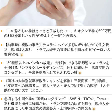
「この恐ろしい株はさっさと手放したい…」キオクシア株で500万円
の利益を出した女性が“夢よもう一度”と再購入
【納車時に複数の事故】テスラジャパン“多額のEV補助金”で注文殺
到、現場は大混乱 トラブル続発の背後に見え隠れする“イーロンの
右腕”の影
「30種類以上のパン食べ放題」で行列のできる新形態レストランを
手掛けるサンマルクホールディングス 同社に聞いた「店舗展開の
コンセプト」、事業を多角化してもぶれない軸
《商社の大学別就職者数ランキングを解剖》三菱商事、三井物産、
住友商事への就職者は「東大・早大・慶大で約6割」の現実 3大学
以外で強い大学はどこか
急増する中国企業の“国籍ロンダリング” SHEIN、TikTok、Temu…
本社機能を海外に移転させ、トランプ関税の回避を狙う 現地人を
隠れ蓑にした中国企業の農業参入・土地取得への懸念も