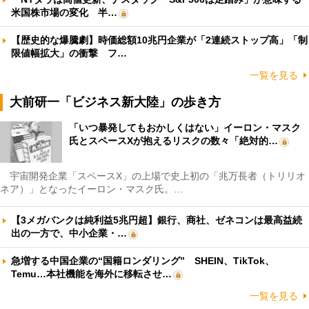
米国株市場の変化 半…
【歴史的な爆騰劇】時価総額10兆円企業が「2連続ストップ高」「制
限値幅拡大」の衝撃 フ…
一覧を見る
大前研一「ビジネス新大陸」の歩き方
「いつ暴発してもおかしくはない」イーロン・マスク
氏とスペースXが抱えるリスクの数々「絶対的…
宇宙開発企業「スペースX」の上場で史上初の「兆万長者（トリリオ
ネア）」となったイーロン・マスク氏。…
【3メガバンクは純利益5兆円超】銀行、商社、ゼネコンは最高益続
出の一方で、中小企業・…
急増する中国企業の“国籍ロンダリング” SHEIN、TikTok、
Temu…本社機能を海外に移転させ…
一覧を見る