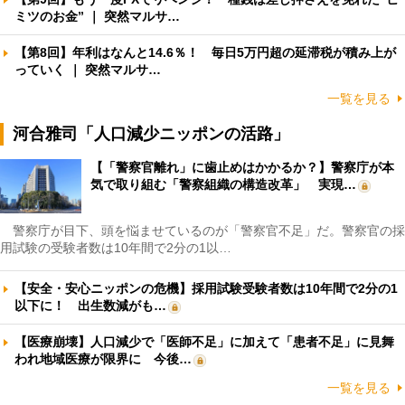
ミツのお金” ｜ 突然マルサ…
【第8回】年利はなんと14.6％！ 毎日5万円超の延滞税が積み上が
っていく ｜ 突然マルサ…
一覧を見る
河合雅司「人口減少ニッポンの活路」
【「警察官離れ」に歯止めはかかるか？】警察庁が本
気で取り組む「警察組織の構造改革」 実現…
警察庁が目下、頭を悩ませているのが「警察官不足」だ。警察官の採
用試験の受験者数は10年間で2分の1以…
【安全・安心ニッポンの危機】採用試験受験者数は10年間で2分の1
以下に！ 出生数減がも…
【医療崩壊】人口減少で「医師不足」に加えて「患者不足」に見舞
われ地域医療が限界に 今後…
一覧を見る