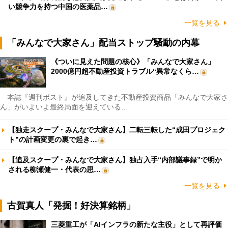
い競争力を持つ中国の医薬品…
一覧を見る
「みんなで大家さん」配当ストップ騒動の内幕
《ついに見えた問題の核心》「みんなで大家さん」
2000億円超不動産投資トラブル“異常なくら…
本誌『週刊ポスト』が追及してきた不動産投資商品「みんなで大家さ
ん」がいよいよ最終局面を迎えている…
【独走スクープ・みんなで大家さん】二転三転した“成田プロジェク
ト”の計画変更の裏で起き…
【追及スクープ・みんなで大家さん】独占入手“内部議事録”で明か
される柳瀬健一・代表の思…
一覧を見る
古賀真人「発掘！好決算銘柄」
三菱重工が「AIインフラの新たな主役」として再評価