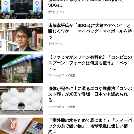
SDGs…
女性セブン
斎藤幸平氏が「SDGsは“大衆のアヘン”」と
断じるワケ 「マイバッグ・マイボトルを持
っ…
女性セブン
【ファミマがスプーン有料化】「コンビニの
スプーン、フォークは何度も使う」「ペッ
ト…
マネーポストWEB
遺体が完全に土に還るエコな埋葬法「コンポ
スト葬」が米国で登場 日本でも認められ
る…
マネーポストWEB
「室外機の水をためて庭にまく」「ティーパ
ックの糸で縫い物」…地球環境に優しい節
約…