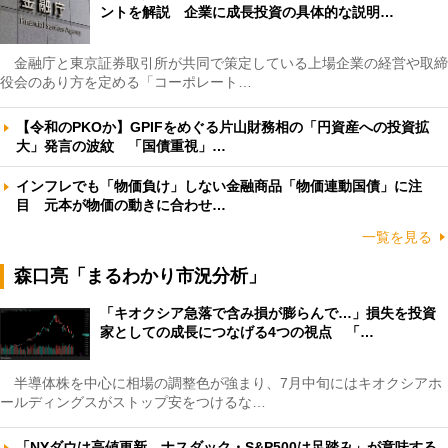
ントを解説 企業に成長投資の具体的な説明…
金融庁と東京証券取引所が共同で策定している上場企業の経営や取締
役会のあり方を定める「コーポレート…
【令和のPKOか】GPIFをめぐる片山財務相の「円資産への投資拡
大」発言の波紋 「国債重視」…
インフレでも「物価負け」しない金融商品「物価連動国債」に注
目 元本が物価の動きに合わせ…
一覧を見る
森口亮「まるわかり市況分析」
「キオクシア急落で含み損が膨らんで…」損失を投資
家としての成長につなげる4つの視点 「…
半導体株を中心に相場の調整色が強まり、7月中旬にはキオクシアホ
ールディングスがストップ安をつけるな…
「NYダウは高値更新、ナスダック・S&P500は足踏み」が意味する