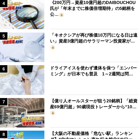
《200万円→資産10億円超のDAIBOUCHOU
4
氏が「年末までに株価倍増期待」の5銘柄を
公…
「キオクシアが再び株価10万円になる日は遠
5
い」資産3億円超のサラリーマン投資家が…
ドライアイスを使わず遺体を保つ「エンバー
6
ミング」が日本でも普及 1～2週間は問…
【億り人オールスターが狙う20銘柄】「総資
7
産69億円超」90歳現役トレーダーから“10…
【大阪の不動産価格「危ない駅」ランキン
8