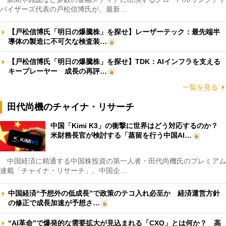
バイザーズ代表の戸松信博氏が、最新…
【戸松信博氏「明日の爆騰株」を探せ】レーザーテック：最先端半
導体の製造に不可欠な検査装…
【戸松信博氏「明日の爆騰株」を探せ】TDK：AIインフラを支える
キープレーヤー 成長の再評…
一覧を見る
田代尚機のチャイナ・リサーチ
中国「Kimi K3」の衝撃に世界はどう対応するのか？
米財務長官が検討する「蒸留を行う中国AI…
中国経済に精通する中国株投資の第一人者・田代尚機氏のプレミアム
連載「チャイナ・リサーチ」。中国企…
中国経済“予想外の低成長”で政策のテコ入れ必至か 経済運営方針
の修正で成長加速が予想さ…
“AI革命”で爆発的な需要拡大が見込まれる「CXO」とは何か？ 高