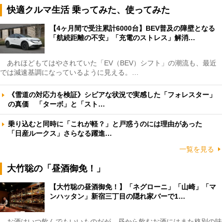
快適クルマ生活 乗ってみた、使ってみた
【4ヶ月間で受注累計6000台】BEV普及の障壁となる
「航続距離の不安」「充電のストレス」解消…
あれほどもてはやされていた「EV（BEV）シフト」の潮流も、最近
では減速基調になっているように見える。…
《雪道の対応力を検証》シビアな状況で実感した「フォレスター」
の真価 「ターボ」と「スト…
乗り込むと同時に「これが軽？」と戸惑うのには理由があった
「日産ルークス」さらなる躍進…
一覧を見る
大竹聡の「昼酒御免！」
【大竹聡の昼酒御免！】「ネグローニ」「山崎」「マ
ンハッタン」新宿三丁目の隠れ家バーで1…
お酒はいつ飲んでもいいものだが、昼から飲むお酒にはまた格別の味