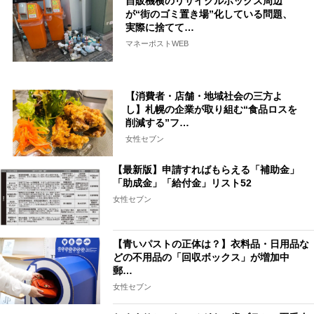
自販機横のリサイクルボックス周辺
が“街のゴミ置き場”化している問題、
実際に捨てて…
マネーポストWEB
【消費者・店舗・地域社会の三方よ
し】札幌の企業が取り組む“食品ロスを
削減する”フ…
女性セブン
【最新版】申請すればもらえる「補助金」
「助成金」「給付金」リスト52
女性セブン
【青いパストの正体は？】衣料品・日用品な
どの不用品の「回収ボックス」が増加中
郵…
女性セブン