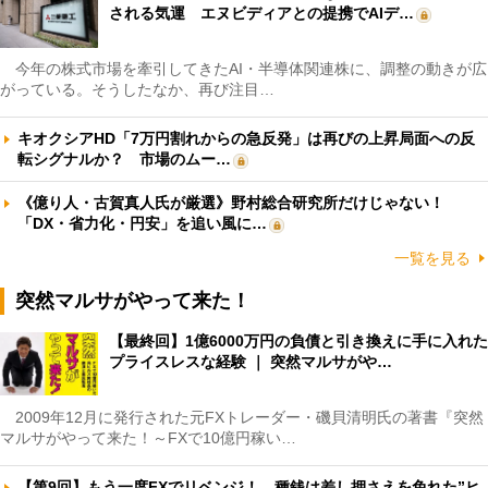
される気運 エヌビディアとの提携でAIデ…
今年の株式市場を牽引してきたAI・半導体関連株に、調整の動きが広
がっている。そうしたなか、再び注目…
キオクシアHD「7万円割れからの急反発」は再びの上昇局面への反
転シグナルか？ 市場のムー…
《億り人・古賀真人氏が厳選》野村総合研究所だけじゃない！
「DX・省力化・円安」を追い風に…
一覧を見る
突然マルサがやって来た！
【最終回】1億6000万円の負債と引き換えに手に入れた
プライスレスな経験 ｜ 突然マルサがや…
2009年12月に発行された元FXトレーダー・磯貝清明氏の著書『突然
マルサがやって来た！～FXで10億円稼い…
【第9回】もう一度FXでリベンジ！ 種銭は差し押さえを免れた”ヒ