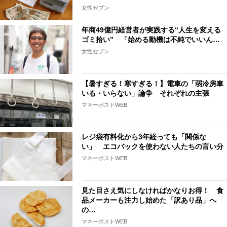
女性セブン
年商49億円経営者が実践する“人生を変える
ゴミ拾い” 「始める動機は不純でいいん…
女性セブン
【暑すぎる！寒すぎる！】電車の「弱冷房車
いる・いらない」論争 それぞれの主張
マネーポストWEB
レジ袋有料化から3年経っても「関係な
い」 エコバックを使わない人たちの言い分
マネーポストWEB
見た目さえ気にしなければかなりお得！ 食
品メーカーも注力し始めた「訳あり品」へ
の…
マネーポストWEB