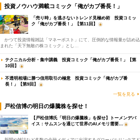
投資ノウハウ満載コミック「俺がカブ番長！」
「売り時」を逃さないトレンド見極め術 投資コミッ
ク「俺がカブ番長！」【第11回】
かつて投資情報雑誌「マネーポスト」にて、圧倒的な情報量が詰め込
まれた「天下無敵の株コミック」とし…
テクニカル分析・集中講義 投資コミック「俺がカブ番長！」【第
10回】
不透明相場に勝つ信用取引の極意 投資コミック「俺がカブ番
長！」【第9回】
一覧を見る
戸松信博の明日の爆騰株を探せ！
【戸松信博氏「明日の爆騰株」を探せ】トーメンデバ
イス：サムスンを通じて世界のAIメモリ需要…
新聞や雑誌など多数の金融メディアに出演するグローバルリンクアド