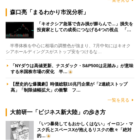
森口亮「まるわかり市況分析」
「キオクシア急落で含み損が膨らんで…」損失を
投資家としての成長につなげる4つの視点 「…
半導体株を中心に相場の調整色が強まり、7月中旬にはキオク
シアホールディングスがストップ安をつけるな…
「NYダウは高値更新、ナスダック・S&P500は足踏み」が意味
する米国株市場の変化 半…
【歴史的な爆騰劇】時価総額10兆円企業が「2連続ストップ
高」「制限値幅拡大」の衝撃 フ…
一覧を見る
大前研一「ビジネス新大陸」の歩き方
「いつ暴発してもおかしくはない」イーロン・マ
スク氏とスペースXが抱えるリスクの数々「絶対
的…