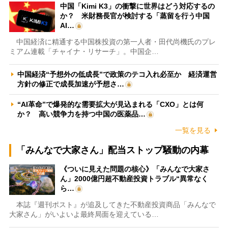
中国「Kimi K3」の衝撃に世界はどう対応するの
か？ 米財務長官が検討する「蒸留を行う中国
AI…
中国経済に精通する中国株投資の第一人者・田代尚機氏のプレ
ミアム連載「チャイナ・リサーチ」。中国企…
中国経済“予想外の低成長”で政策のテコ入れ必至か 経済運営
方針の修正で成長加速が予想さ…
“AI革命”で爆発的な需要拡大が見込まれる「CXO」とは何
か？ 高い競争力を持つ中国の医薬品…
一覧を見る
「みんなで大家さん」配当ストップ騒動の内幕
《ついに見えた問題の核心》「みんなで大家さ
ん」2000億円超不動産投資トラブル“異常なく
ら…
本誌『週刊ポスト』が追及してきた不動産投資商品「みんなで
大家さん」がいよいよ最終局面を迎えている…