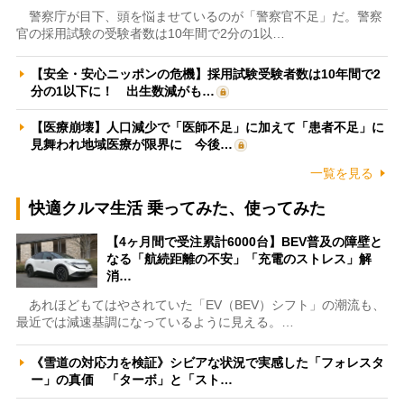
警察庁が目下、頭を悩ませているのが「警察官不足」だ。警察
官の採用試験の受験者数は10年間で2分の1以…
【安全・安心ニッポンの危機】採用試験受験者数は10年間で2
分の1以下に！ 出生数減がも…
【医療崩壊】人口減少で「医師不足」に加えて「患者不足」に
見舞われ地域医療が限界に 今後…
一覧を見る
快適クルマ生活 乗ってみた、使ってみた
【4ヶ月間で受注累計6000台】BEV普及の障壁と
なる「航続距離の不安」「充電のストレス」解
消…
あれほどもてはやされていた「EV（BEV）シフト」の潮流も、
最近では減速基調になっているように見える。…
《雪道の対応力を検証》シビアな状況で実感した「フォレスタ
ー」の真価 「ターボ」と「スト…