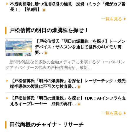
不透明相場に勝つ信用取引の極意 投資コミック「俺がカブ番
長！」【第9回】
一覧を見る
戸松信博の明日の爆騰株を探せ！
【戸松信博氏「明日の爆騰株」を探せ】トーメン
デバイス：サムスンを通じて世界のAIメモリ需
要…
新聞や雑誌など多数の金融メディアに出演するグローバルリン
クアドバイザーズ代表の戸松信博氏が、最新…
【戸松信博氏「明日の爆騰株」を探せ】レーザーテック：最先
端半導体の製造に不可欠な検査装…
【戸松信博氏「明日の爆騰株」を探せ】TDK：AIインフラを支
えるキープレーヤー 成長の再評…
一覧を見る
田代尚機のチャイナ・リサーチ