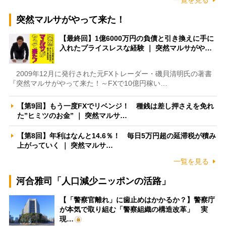
突然マルサがやって来た！
【最終回】1億6000万円の負債と引き換えに手に
入れたプライスレスな経験 ｜ 突然マルサがや…
2009年12月に発行された元FXトレーダー・磯貝清明氏の著書
『突然マルサがやって来た！～FXで10億円稼い…
【第9回】もう一度FXでリベンジ！ 種銭は差し押さえを免れ
た”ヒミツのお金” ｜ 突然マルサ…
【第8回】年利はなんと14.6％！ 毎日5万円超の延滞税が積み
上がっていく ｜ 突然マルサ…
一覧を見る
河合雅司「人口減少ニッポンの活路」
【「警察官離れ」に歯止めはかかるか？】警察庁
が本気で取り組む「警察組織の構造改革」 実
現…