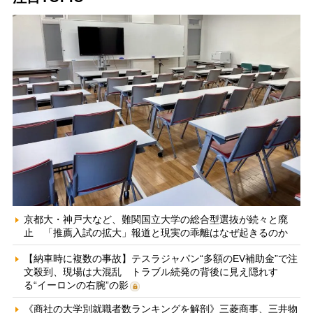
京都大・神戸大など、難関国立大学の総合型選抜が続々と廃
止 「推薦入試の拡大」報道と現実の乖離はなぜ起きるのか
【納車時に複数の事故】テスラジャパン“多額のEV補助金”で注
文殺到、現場は大混乱 トラブル続発の背後に見え隠れす
る“イーロンの右腕”の影
《商社の大学別就職者数ランキングを解剖》三菱商事、三井物