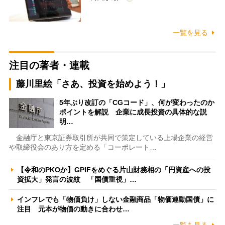
一覧を見る
注目の著者・連載
藤川里絵「さあ、投資を始めよう！」
5年ぶり改訂の「CGコード」、何が変わったのか
ポイントを解説 企業に成長投資の具体的な説
明…
金融庁と東京証券取引所が共同で策定している上場企業の経営
や取締役会のあり方を定める「コーポレート…
【令和のPKOか】GPIFをめぐる片山財務相の「円資産への投
資拡大」発言の波紋 「国債重視」…
インフレでも「物価負け」しない金融商品「物価連動国債」に
注目 元本が物価の動きに合わせ…
一覧を見る