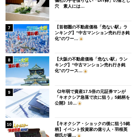
儀社の手を借りない「DIY葬」の落とし
穴 素人には…
【首都圏の不動産価格「危ない駅」ラ
7
ンキング】“中古マンション売れ行き鈍
化”のワー…
【大阪の不動産価格「危ない駅」ラン
8
キング】“中古マンション売れ行き鈍
化”のワース…
《2年弱で資産17.5倍の元証券マンが
9
「キオクシア急落で次に狙う」5銘柄を
公開》10…
【キオクシア・ショックの後に狙う5銘
10
柄】イベント投資家の億り人・羽根英
樹氏が厳…