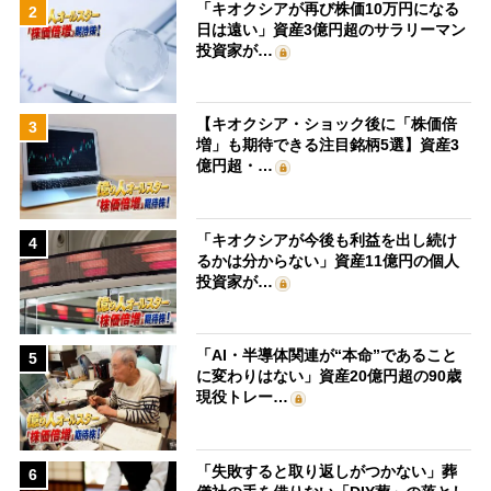
「キオクシアが再び株価10万円になる
2
日は遠い」資産3億円超のサラリーマン
投資家が…
【キオクシア・ショック後に「株価倍
3
増」も期待できる注目銘柄5選】資産3
億円超・…
「キオクシアが今後も利益を出し続け
4
るかは分からない」資産11億円の個人
投資家が…
「AI・半導体関連が“本命”であること
5
に変わりはない」資産20億円超の90歳
現役トレー…
「失敗すると取り返しがつかない」葬
6