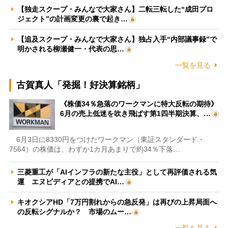
【独走スクープ・みんなで大家さん】二転三転した“成田プロ
ジェクト”の計画変更の裏で起き…
【追及スクープ・みんなで大家さん】独占入手“内部議事録”で
明かされる柳瀬健一・代表の思…
一覧を見る
古賀真人「発掘！好決算銘柄」
《株価34％急落のワークマンに特大反転の期待》
6月の売上低迷を吹き飛ばす第1四半期決算、…
6月3日に8330円をつけたワークマン（東証スタンダード・
7564）の株価は、わずか1カ月あまりで約34％下落…
三菱重工が「AIインフラの新たな主役」として再評価される気
運 エヌビディアとの提携でAI…
キオクシアHD「7万円割れからの急反発」は再びの上昇局面へ
の反転シグナルか？ 市場のムー…
一覧を見る