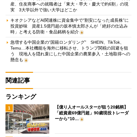
産、住友商事への就職者は「東大・早大・慶大で約6割」の現
実 3大学以外で強い大学はどこか
キオクシアなどAI関連株に資金集中で“割安になった成長株”に
投資妙味 資産1.5億円超の坂本慎太郎さんが「絶好の仕込み
時」と考える防衛・食品銘柄を紹介
急増する中国企業の“国籍ロンダリング” SHEIN、TikTok、
Temu…本社機能を海外に移転させ、トランプ関税の回避を狙
う 現地人を隠れ蓑にした中国企業の農業参入・土地取得への
懸念も
関連記事
ランキング
【億り人オールスターが狙う20銘柄】
1
「総資産69億円超」90歳現役トレーダ
ーから“10…