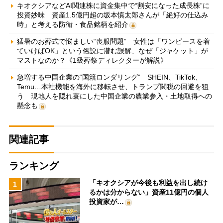
キオクシアなどAI関連株に資金集中で“割安になった成長株”に
投資妙味 資産1.5億円超の坂本慎太郎さんが「絶好の仕込み
時」と考える防衛・食品銘柄を紹介
猛暑のお葬式で悩ましい“喪服問題” 女性は「ワンピースを着
ていけばOK」という俗説に潜む誤解、なぜ「ジャケット」が
マストなのか？《1級葬祭ディレクターが解説》
急増する中国企業の“国籍ロンダリング” SHEIN、TikTok、
Temu…本社機能を海外に移転させ、トランプ関税の回避を狙
う 現地人を隠れ蓑にした中国企業の農業参入・土地取得への
懸念も
関連記事
ランキング
「キオクシアが今後も利益を出し続け
1
るかは分からない」資産11億円の個人
投資家が…