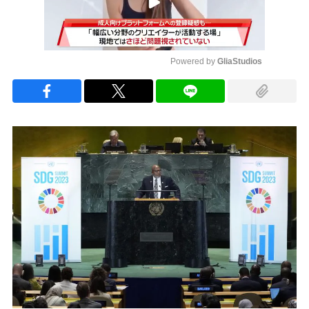
Powered by 
GliaStudios
Mute