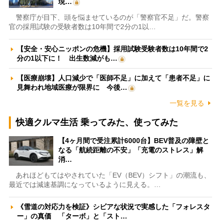
現…
警察庁が目下、頭を悩ませているのが「警察官不足」だ。警察
官の採用試験の受験者数は10年間で2分の1以…
【安全・安心ニッポンの危機】採用試験受験者数は10年間で2
分の1以下に！ 出生数減がも…
【医療崩壊】人口減少で「医師不足」に加えて「患者不足」に
見舞われ地域医療が限界に 今後…
一覧を見る
快適クルマ生活 乗ってみた、使ってみた
【4ヶ月間で受注累計6000台】BEV普及の障壁と
なる「航続距離の不安」「充電のストレス」解
消…
あれほどもてはやされていた「EV（BEV）シフト」の潮流も、
最近では減速基調になっているように見える。…
《雪道の対応力を検証》シビアな状況で実感した「フォレスタ
ー」の真価 「ターボ」と「スト…