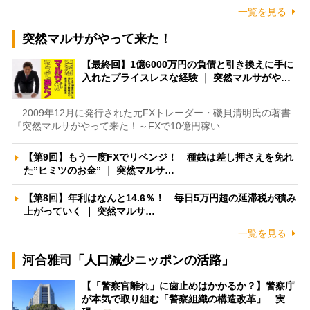
一覧を見る
突然マルサがやって来た！
【最終回】1億6000万円の負債と引き換えに手に
入れたプライスレスな経験 ｜ 突然マルサがや…
2009年12月に発行された元FXトレーダー・磯貝清明氏の著書
『突然マルサがやって来た！～FXで10億円稼い…
【第9回】もう一度FXでリベンジ！ 種銭は差し押さえを免れ
た”ヒミツのお金” ｜ 突然マルサ…
【第8回】年利はなんと14.6％！ 毎日5万円超の延滞税が積み
上がっていく ｜ 突然マルサ…
一覧を見る
河合雅司「人口減少ニッポンの活路」
【「警察官離れ」に歯止めはかかるか？】警察庁
が本気で取り組む「警察組織の構造改革」 実