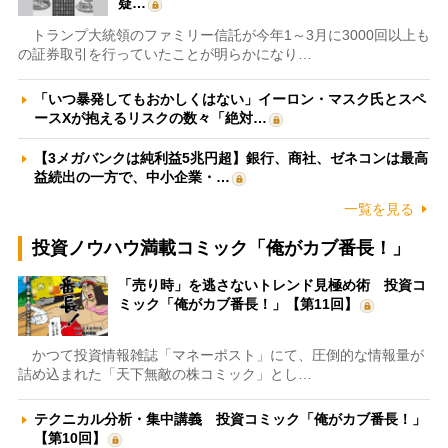
疑…
トランプ大統領のファミリー信託が今年1～3月に3000回以上も
の証券取引を行っていたことが明らかになり…
「いつ暴発してもおかしくはない」イーロン・マスク氏とスペ
ースXが抱えるリスクの数々「絶対…
【3メガバンクは純利益5兆円超】銀行、商社、ゼネコンは最高
益続出の一方で、中小企業・…
一覧を見る
投資ノウハウ満載コミック「俺がカブ番長！」
「売り時」を逃さないトレンド見極め術 投資コ
ミック「俺がカブ番長！」【第11回】
かつて投資情報雑誌「マネーポスト」にて、圧倒的な情報量が
詰め込まれた「天下無敵の株コミック」とし…
テクニカル分析・集中講義 投資コミック「俺がカブ番長！」
【第10回】