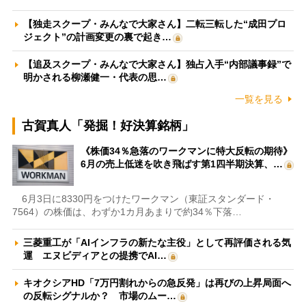
【独走スクープ・みんなで大家さん】二転三転した“成田プロ
ジェクト”の計画変更の裏で起き…
【追及スクープ・みんなで大家さん】独占入手“内部議事録”で
明かされる柳瀬健一・代表の思…
一覧を見る
古賀真人「発掘！好決算銘柄」
《株価34％急落のワークマンに特大反転の期待》
6月の売上低迷を吹き飛ばす第1四半期決算、…
6月3日に8330円をつけたワークマン（東証スタンダード・
7564）の株価は、わずか1カ月あまりで約34％下落…
三菱重工が「AIインフラの新たな主役」として再評価される気
運 エヌビディアとの提携でAI…
キオクシアHD「7万円割れからの急反発」は再びの上昇局面へ
の反転シグナルか？ 市場のムー…