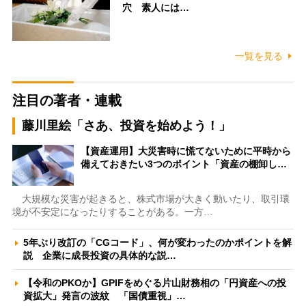
穴 素人には…
一覧を見る
注目の著者・連載
藤川里絵「さあ、投資を始めよう！」
【資産運用】大災害時に慌てないために平時から
備えておきたい3つのポイント「資産の棚卸し…
大規模な災害が起きると、株式市場が大きく動いたり、取引環
境が不安定になったりすることがある。一方…
5年ぶり改訂の「CGコード」、何が変わったのかポイントを解
説 企業に成長投資の具体的な説…
【令和のPKOか】GPIFをめぐる片山財務相の「円資産への投
資拡大」発言の波紋 「国債重視」…