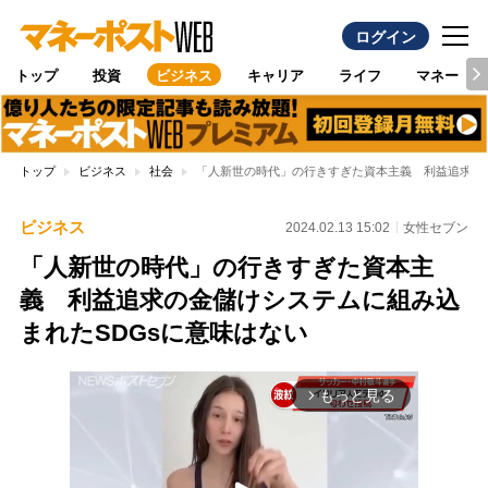
ログイン
トップ
投資
ビジネス
キャリア
ライフ
マネー
トップ
ビジネス
社会
「人新世の時代」の行きすぎた資本主義 利益追求の金
ビジネス
2024.02.13 15:02
女性セブン
「人新世の時代」の行きすぎた資本主
義 利益追求の金儲けシステムに組み込
まれたSDGsに意味はない
もっと見る
arrow_forward_ios