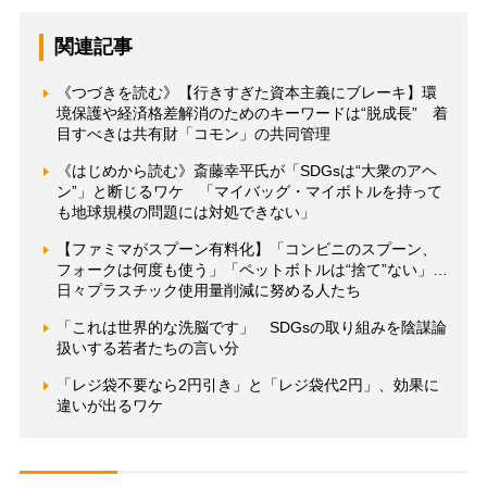
関連記事
《つづきを読む》【行きすぎた資本主義にブレーキ】環
境保護や経済格差解消のためのキーワードは“脱成長” 着
目すべきは共有財「コモン」の共同管理
《はじめから読む》斎藤幸平氏が「SDGsは“大衆のアヘ
ン”」と断じるワケ 「マイバッグ・マイボトルを持って
も地球規模の問題には対処できない」
【ファミマがスプーン有料化】「コンビニのスプーン、
フォークは何度も使う」「ペットボトルは“捨て”ない」…
日々プラスチック使用量削減に努める人たち
「これは世界的な洗脳です」 SDGsの取り組みを陰謀論
扱いする若者たちの言い分
「レジ袋不要なら2円引き」と「レジ袋代2円」、効果に
違いが出るワケ