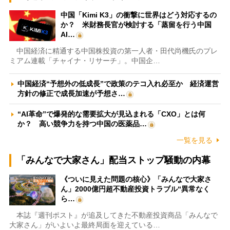
中国「Kimi K3」の衝撃に世界はどう対応するの
か？ 米財務長官が検討する「蒸留を行う中国
AI…
中国経済に精通する中国株投資の第一人者・田代尚機氏のプレ
ミアム連載「チャイナ・リサーチ」。中国企…
中国経済“予想外の低成長”で政策のテコ入れ必至か 経済運営
方針の修正で成長加速が予想さ…
“AI革命”で爆発的な需要拡大が見込まれる「CXO」とは何
か？ 高い競争力を持つ中国の医薬品…
一覧を見る
「みんなで大家さん」配当ストップ騒動の内幕
《ついに見えた問題の核心》「みんなで大家さ
ん」2000億円超不動産投資トラブル“異常なく
ら…
本誌『週刊ポスト』が追及してきた不動産投資商品「みんなで
大家さん」がいよいよ最終局面を迎えている…