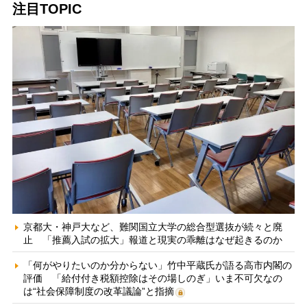
注目TOPIC
京都大・神戸大など、難関国立大学の総合型選抜が続々と廃
止 「推薦入試の拡大」報道と現実の乖離はなぜ起きるのか
「何がやりたいのか分からない」竹中平蔵氏が語る高市内閣の
評価 「給付付き税額控除はその場しのぎ」いま不可欠なの
は“社会保障制度の改革議論”と指摘