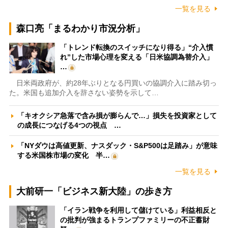
一覧を見る
森口亮「まるわかり市況分析」
「トレンド転換のスイッチになり得る」“介入慣
れ”した市場心理を変える「日米協調為替介入」
…
日米両政府が、約28年ぶりとなる円買いの協調介入に踏み切っ
た。米国も追加介入を辞さない姿勢を示して…
「キオクシア急落で含み損が膨らんで…」損失を投資家として
の成長につなげる4つの視点 …
「NYダウは高値更新、ナスダック・S&P500は足踏み」が意味
する米国株市場の変化 半…
一覧を見る
大前研一「ビジネス新大陸」の歩き方
「イラン戦争を利用して儲けている」利益相反と
の批判が強まるトランプファミリーの不正蓄財