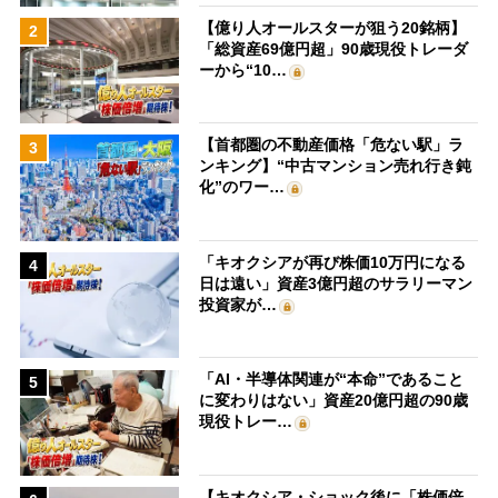
【億り人オールスターが狙う20銘柄】
2
「総資産69億円超」90歳現役トレーダ
ーから“10…
【首都圏の不動産価格「危ない駅」ラ
3
ンキング】“中古マンション売れ行き鈍
化”のワー…
「キオクシアが再び株価10万円になる
4
日は遠い」資産3億円超のサラリーマン
投資家が…
「AI・半導体関連が“本命”であること
5
に変わりはない」資産20億円超の90歳
現役トレー…
【キオクシア・ショック後に「株価倍