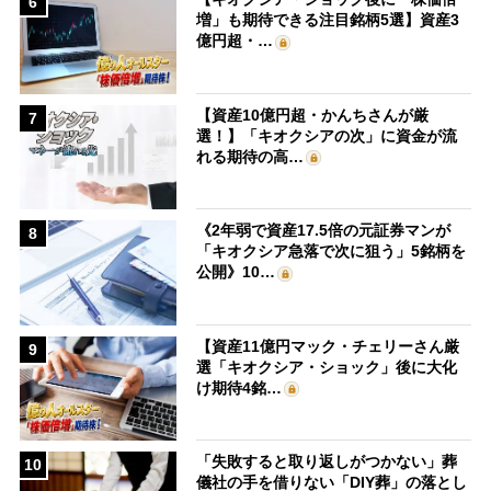
6
増」も期待できる注目銘柄5選】資産3
億円超・…
【資産10億円超・かんちさんが厳
7
選！】「キオクシアの次」に資金が流
れる期待の高…
《2年弱で資産17.5倍の元証券マンが
8
「キオクシア急落で次に狙う」5銘柄を
公開》10…
【資産11億円マック・チェリーさん厳
9
選「キオクシア・ショック」後に大化
け期待4銘…
「失敗すると取り返しがつかない」葬
10
儀社の手を借りない「DIY葬」の落とし