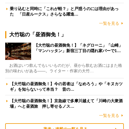
乗り込むと同時に「これが軽？」と戸惑うのには理由があっ
た 「日産ルークス」さらなる躍進…
一覧を見る
大竹聡の「昼酒御免！」
【大竹聡の昼酒御免！】「ネグローニ」「山崎」
「マンハッタン」新宿三丁目の隠れ家バーで1…
お酒はいつ飲んでもいいものだが、昼から飲むお酒にはまた格
別の味わいがある――。ライター・作家の大竹…
【大竹聡の昼酒御免！】今の若者は「なめろう」や「キヌカツ
ギ」を知らないって本当？ 昔の…
【大竹聡の昼酒御免！】京急線で多摩川越えて「川崎の大衆酒
場」へと昼酒旅 押し寄せるノス…
一覧を見る
著者・連載の一覧を見る