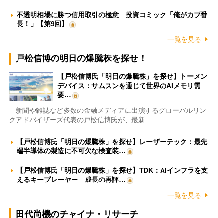
不透明相場に勝つ信用取引の極意 投資コミック「俺がカブ番
長！」【第9回】
一覧を見る
戸松信博の明日の爆騰株を探せ！
【戸松信博氏「明日の爆騰株」を探せ】トーメン
デバイス：サムスンを通じて世界のAIメモリ需
要…
新聞や雑誌など多数の金融メディアに出演するグローバルリン
クアドバイザーズ代表の戸松信博氏が、最新…
【戸松信博氏「明日の爆騰株」を探せ】レーザーテック：最先
端半導体の製造に不可欠な検査装…
【戸松信博氏「明日の爆騰株」を探せ】TDK：AIインフラを支
えるキープレーヤー 成長の再評…
一覧を見る
田代尚機のチャイナ・リサーチ