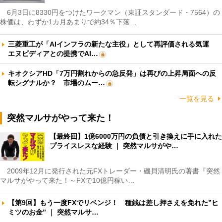
6月3日に8330円をつけたワークマン（東証スタンダード・7564）の
株価は、わずか1カ月あまりで約34％下落…
三菱重工が「AIインフラの新たな主役」として再評価される気運
エヌビディアとの提携でAI…
キオクシアHD「7万円割れからの急反発」は再びの上昇局面への反
転シグナルか？ 市場のムー…
一覧を見る
突然マルサがやって来た！
【最終回】1億6000万円の負債と引き換えに手に入れた
プライスレスな経験 ｜ 突然マルサがや…
2009年12月に発行された元FXトレーダー・磯貝清明氏の著書『突然
マルサがやって来た！～FXで10億円稼い…
【第9回】もう一度FXでリベンジ！ 種銭は差し押さえを免れた”ヒ
ミツのお金” ｜ 突然マルサ…