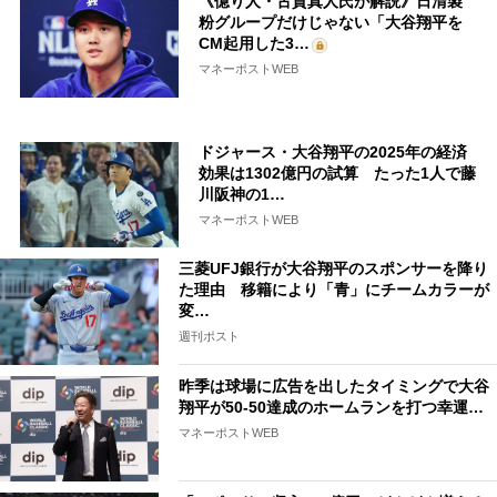
《億り人・古賀真人氏が解説》日清製
粉グループだけじゃない「大谷翔平を
CM起用した3…
マネーポストWEB
ドジャース・大谷翔平の2025年の経済
効果は1302億円の試算 たった1人で藤
川阪神の1…
マネーポストWEB
三菱UFJ銀行が大谷翔平のスポンサーを降り
た理由 移籍により「青」にチームカラーが
変…
週刊ポスト
昨季は球場に広告を出したタイミングで大谷
翔平が50-50達成のホームランを打つ幸運…
マネーポストWEB