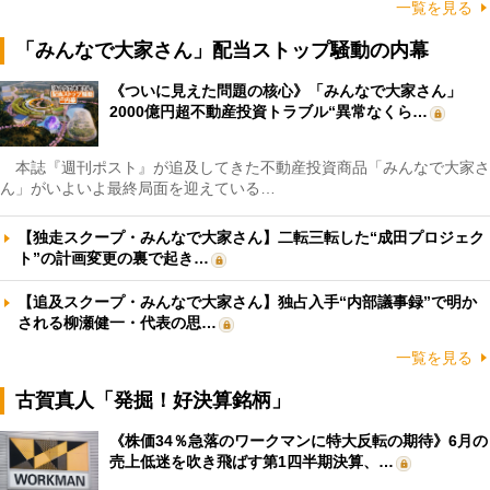
一覧を見る
「みんなで大家さん」配当ストップ騒動の内幕
《ついに見えた問題の核心》「みんなで大家さん」
2000億円超不動産投資トラブル“異常なくら…
本誌『週刊ポスト』が追及してきた不動産投資商品「みんなで大家さ
ん」がいよいよ最終局面を迎えている…
【独走スクープ・みんなで大家さん】二転三転した“成田プロジェク
ト”の計画変更の裏で起き…
【追及スクープ・みんなで大家さん】独占入手“内部議事録”で明か
される柳瀬健一・代表の思…
一覧を見る
古賀真人「発掘！好決算銘柄」
《株価34％急落のワークマンに特大反転の期待》6月の
売上低迷を吹き飛ばす第1四半期決算、…