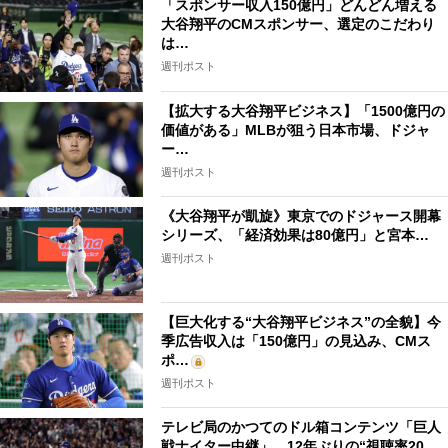
「スポンサー収入150億円」どんどん増える
大谷翔平のCMスポンサー、選定のこだわり
は…
週刊ポスト
【拡大する大谷翔平ビジネス】「1500億円の
価値がある」MLBが狙う日本市場、ドジャ
ー…
週刊ポスト
《大谷翔平が凱旋》東京でのドジャース開幕
シリーズ、「経済効果は80億円」と宮本…
週刊ポスト
【巨大化する“大谷翔平ビジネス”の全貌】今
季広告収入は「150億円」の見込み、CMス
ポ…
週刊ポスト
テレビ局のかつてのドル箱コンテンツ「巨人
戦ナイター中継」、12年ぶりの“視聴率20…