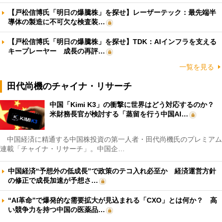
【戸松信博氏「明日の爆騰株」を探せ】レーザーテック：最先端半
導体の製造に不可欠な検査装…
【戸松信博氏「明日の爆騰株」を探せ】TDK：AIインフラを支える
キープレーヤー 成長の再評…
一覧を見る
田代尚機のチャイナ・リサーチ
中国「Kimi K3」の衝撃に世界はどう対応するのか？
米財務長官が検討する「蒸留を行う中国AI…
中国経済に精通する中国株投資の第一人者・田代尚機氏のプレミアム
連載「チャイナ・リサーチ」。中国企…
中国経済“予想外の低成長”で政策のテコ入れ必至か 経済運営方針
の修正で成長加速が予想さ…
“AI革命”で爆発的な需要拡大が見込まれる「CXO」とは何か？ 高
い競争力を持つ中国の医薬品…