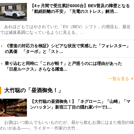
【4ヶ月間で受注累計6000台】BEV普及の障壁となる
「航続距離の不安」「充電のストレス」解消…
あれほどもてはやされていた「EV（BEV）シフト」の潮流も、最近
では減速基調になっているように見える。…
《雪道の対応力を検証》シビアな状況で実感した「フォレスター」
の真価 「ターボ」と「スト…
乗り込むと同時に「これが軽？」と戸惑うのには理由があった
「日産ルークス」さらなる躍進…
一覧を見る
大竹聡の「昼酒御免！」
【大竹聡の昼酒御免！】「ネグローニ」「山崎」「マ
ンハッタン」新宿三丁目の隠れ家バーで1…
お酒はいつ飲んでもいいものだが、昼から飲むお酒にはまた格別の味
わいがある――。ライター・作家の大竹…