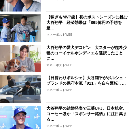
【稼ぎもMVP級】初のポストシーズンに挑む
大谷翔平 経済効果は「865億円の予想を
超…
マネーポストWEB
大谷翔平の愛犬デコピン 大スターが超希少
種のコーイケルホンディエを選択したこと
に…
マネーポストWEB
【日替わりポルシェ】大谷翔平がポルシェ・
ブランドの保守本流「911」を自ら運転し…
マネーポストWEB
大谷翔平の結婚発表で三菱UFJ、日本航空、
コーセーほか「スポンサー銘柄」に注目集ま
る…
マネーポストWEB