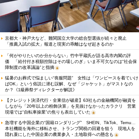
京都大・神戸大など、難関国立大学の総合型選抜が続々と廃止
「推薦入試の拡大」報道と現実の乖離はなぜ起きるのか
「何がやりたいのか分からない」竹中平蔵氏が語る高市内閣の評
価 「給付付き税額控除はその場しのぎ」いま不可欠なのは“社会保
障制度の改革議論”と指摘
猛暑のお葬式で悩ましい“喪服問題” 女性は「ワンピースを着ていけ
ばOK」という俗説に潜む誤解、なぜ「ジャケット」がマストなの
か？《1級葬祭ディレクターが解説》
【クレジット決済代行・全東信が破産】63社もの金融機関が融資を
しながら「20年以上の粉飾決算」を見抜けなかったカラクリ 営業
現場では“自転車操業”の焦りも表出していた
急増する中国企業の“国籍ロンダリング” SHEIN、TikTok、Temu…
本社機能を海外に移転させ、トランプ関税の回避を狙う 現地人を
隠れ蓑にした中国企業の農業参入・土地取得への懸念も