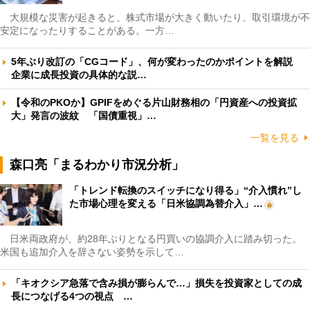
大規模な災害が起きると、株式市場が大きく動いたり、取引環境が不
安定になったりすることがある。一方…
5年ぶり改訂の「CGコード」、何が変わったのかポイントを解説
企業に成長投資の具体的な説…
【令和のPKOか】GPIFをめぐる片山財務相の「円資産への投資拡
大」発言の波紋 「国債重視」…
一覧を見る
森口亮「まるわかり市況分析」
「トレンド転換のスイッチになり得る」“介入慣れ”し
た市場心理を変える「日米協調為替介入」…
日米両政府が、約28年ぶりとなる円買いの協調介入に踏み切った。
米国も追加介入を辞さない姿勢を示して…
「キオクシア急落で含み損が膨らんで…」損失を投資家としての成
長につなげる4つの視点 …