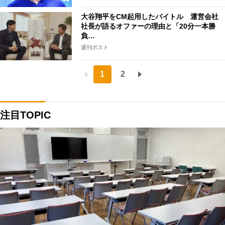
大谷翔平をCM起用したバイトル 運営会社
社長が語るオファーの理由と「20分一本勝
負…
週刊ポスト
1
2
注目TOPIC