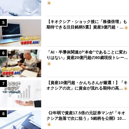
【キオクシア・ショック後に「株価倍増」も
5
期待できる注目銘柄5選】資産3億円超・…
「AI・半導体関連が“本命”であることに変わ
6
りはない」資産20億円超の90歳現役トレー…
【資産10億円超・かんちさんが厳選！】「キ
7
オクシアの次」に資金が流れる期待の高…
《2年弱で資産17.5倍の元証券マンが「キオ
8
クシア急落で次に狙う」5銘柄を公開》10…