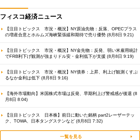
フィスコ経済ニュース
【注目トピックス 市況・概況】NY原油先物：反落、OPECプラス
の増産合意とホルムズ海峡緊張緩和期待で売り優勢 (8月8日 9:21)
【注目トピックス 市況・概況】NY金先物：反発、弱い米雇用統計
でFRB利下げ観測が強まりドル安・金利低下が支援 (8月8日 9:19)
【注目トピックス 市況・概況】NY債券：上昇、利上げ観測くすぶ
るなか金利は低下 (8月8日 9:16)
【海外市場動向】米国株式市場は反発、早期利上げ警戒感が後退 (8
月8日 8:04)
【注目トピックス 日本株】前日に動いた銘柄 part2レーザーテッ
ク、TOWA、日本タングステンなど (8月8日 7:32)
一覧を見る