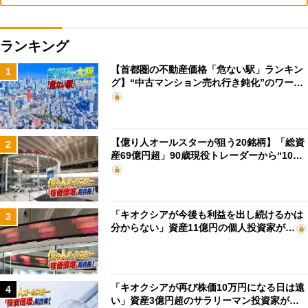
ランキング
【首都圏の不動産価格「危ない駅」ランキン
1
グ】“中古マンション売れ行き鈍化”のワー…
【億り人オールスターが狙う20銘柄】「総資
2
産69億円超」90歳現役トレーダーから“10…
「キオクシアが今後も利益を出し続けるかは
3
分からない」資産11億円の個人投資家が…
「キオクシアが再び株価10万円になる日は遠
4
い」資産3億円超のサラリーマン投資家が…