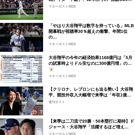
マネーポストWEB
「やはり大谷翔平は数字を持っている」MLB
開幕戦が視聴率30％超えの衝撃、年間1位
の…
マネーポストWEB
大谷翔平の今年の経済効果1168億円は「5月
の試算時よりドル安なのに300億円増」の…
マネーポストWEB
【クリロナ、レブロンにも迫る勢い】大谷翔
平、競技外収入大幅増で来季は「年収1億…
週刊ポスト
【来季は二刀流で20勝・50本塁打に期待】ド
ジャース・大谷翔平「活躍するほど増え…
マネーポストWEB