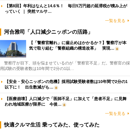
【第8回】年利はなんと14.6％！ 毎日5万円超の延滞税が積み上が
っていく ｜ 突然マルサ…
一覧を見る
河合雅司「人口減少ニッポンの活路」
【「警察官離れ」に歯止めはかかるか？】警察庁が本
気で取り組む「警察組織の構造改革」 実現…
警察庁が目下、頭を悩ませているのが「警察官不足」だ。警察官の採
用試験の受験者数は10年間で2分の1以…
【安全・安心ニッポンの危機】採用試験受験者数は10年間で2分の1
以下に！ 出生数減がも…
【医療崩壊】人口減少で「医師不足」に加えて「患者不足」に見舞
われ地域医療が限界に 今後…
一覧を見る
快適クルマ生活 乗ってみた、使ってみた