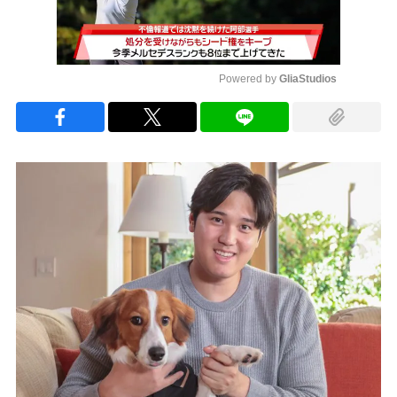
Powered by 
GliaStudios
Mute