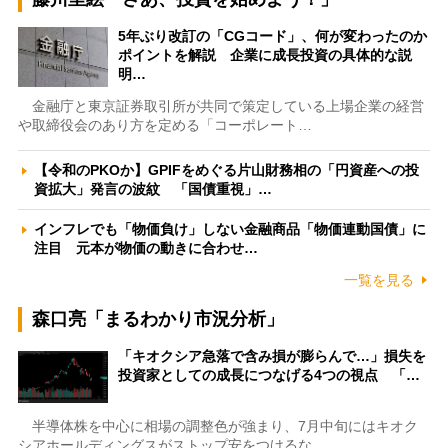
5年ぶり改訂の「CGコード」、何が変わったのか
ポイントを解説 企業に成長投資の具体的な説
明…
金融庁と東京証券取引所が共同で策定している上場企業の経営
や取締役会のあり方を定める「コーポレート…
【令和のPKOか】GPIFをめぐる片山財務相の「円資産への投
資拡大」発言の波紋 「国債重視」…
インフレでも「物価負け」しない金融商品「物価連動国債」に
注目 元本が物価の動きに合わせ…
一覧を見る
森口亮「まるわかり市況分析」
「キオクシア急落で含み損が膨らんで…」損失を
投資家としての成長につなげる4つの視点 「…
半導体株を中心に相場の調整色が強まり、7月中旬にはキオク
シアホールディングスがストップ安をつけるな…