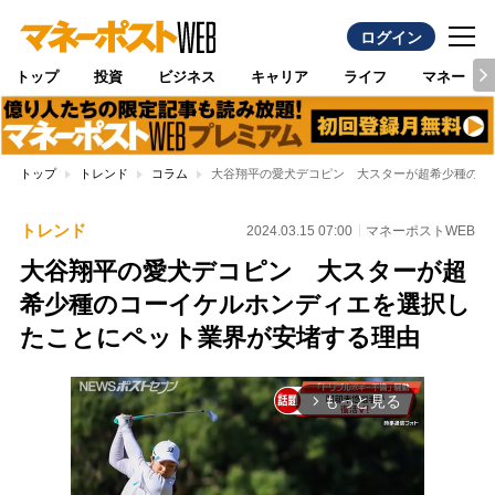
ログイン
トップ
投資
ビジネス
キャリア
ライフ
マネー
トップ
トレンド
コラム
大谷翔平の愛犬デコピン 大スターが超希少種のコ
トレンド
2024.03.15 07:00
マネーポストWEB
大谷翔平の愛犬デコピン 大スターが超
希少種のコーイケルホンディエを選択し
たことにペット業界が安堵する理由
もっと見る
arrow_forward_ios