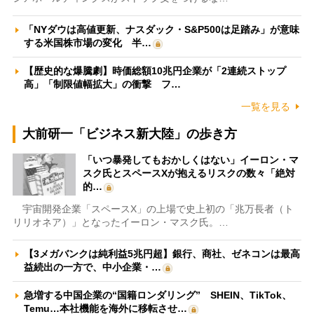
「NYダウは高値更新、ナスダック・S&P500は足踏み」が意味
する米国株市場の変化 半…
【歴史的な爆騰劇】時価総額10兆円企業が「2連続ストップ
高」「制限値幅拡大」の衝撃 フ…
一覧を見る
大前研一「ビジネス新大陸」の歩き方
「いつ暴発してもおかしくはない」イーロン・マ
スク氏とスペースXが抱えるリスクの数々「絶対
的…
宇宙開発企業「スペースX」の上場で史上初の「兆万長者（ト
リリオネア）」となったイーロン・マスク氏。…
【3メガバンクは純利益5兆円超】銀行、商社、ゼネコンは最高
益続出の一方で、中小企業・…
急増する中国企業の“国籍ロンダリング” SHEIN、TikTok、
Temu…本社機能を海外に移転させ…