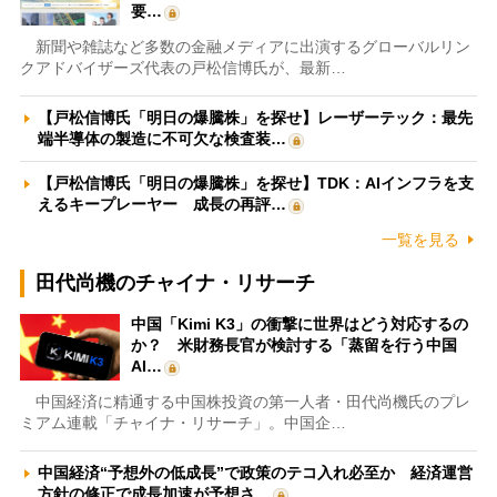
要…
新聞や雑誌など多数の金融メディアに出演するグローバルリン
クアドバイザーズ代表の戸松信博氏が、最新…
【戸松信博氏「明日の爆騰株」を探せ】レーザーテック：最先
端半導体の製造に不可欠な検査装…
【戸松信博氏「明日の爆騰株」を探せ】TDK：AIインフラを支
えるキープレーヤー 成長の再評…
一覧を見る
田代尚機のチャイナ・リサーチ
中国「Kimi K3」の衝撃に世界はどう対応するの
か？ 米財務長官が検討する「蒸留を行う中国
AI…
中国経済に精通する中国株投資の第一人者・田代尚機氏のプレ
ミアム連載「チャイナ・リサーチ」。中国企…
中国経済“予想外の低成長”で政策のテコ入れ必至か 経済運営
方針の修正で成長加速が予想さ…