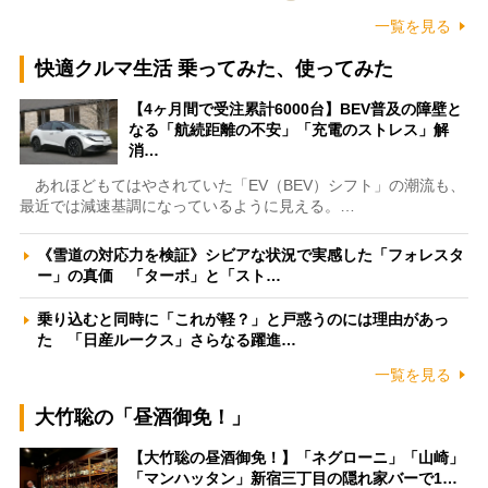
一覧を見る
快適クルマ生活 乗ってみた、使ってみた
【4ヶ月間で受注累計6000台】BEV普及の障壁と
なる「航続距離の不安」「充電のストレス」解
消…
あれほどもてはやされていた「EV（BEV）シフト」の潮流も、
最近では減速基調になっているように見える。…
《雪道の対応力を検証》シビアな状況で実感した「フォレスタ
ー」の真価 「ターボ」と「スト…
乗り込むと同時に「これが軽？」と戸惑うのには理由があっ
た 「日産ルークス」さらなる躍進…
一覧を見る
大竹聡の「昼酒御免！」
【大竹聡の昼酒御免！】「ネグローニ」「山崎」
「マンハッタン」新宿三丁目の隠れ家バーで1…