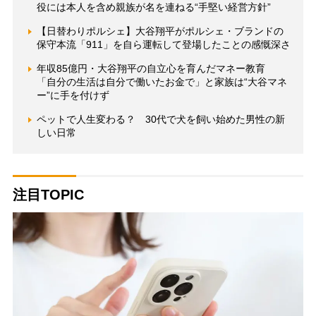
役には本人を含め親族が名を連ねる“手堅い経営方針”
【日替わりポルシェ】大谷翔平がポルシェ・ブランドの
保守本流「911」を自ら運転して登場したことの感慨深さ
年収85億円・大谷翔平の自立心を育んだマネー教育
「自分の生活は自分で働いたお金で」と家族は“大谷マネ
ー”に手を付けず
ペットで人生変わる？ 30代で犬を飼い始めた男性の新
しい日常
注目TOPIC