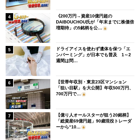
《200万円→資産10億円超の
4
DAIBOUCHOU氏が「年末までに株価倍
増期待」の5銘柄を公…
ドライアイスを使わず遺体を保つ「エ
5
ンバーミング」が日本でも普及 1～2
週間は問…
【世帯年収別・東京23区マンション
6
「狙い目駅」を大公開】年収500万円、
700万円で…
【億り人オールスターが狙う20銘柄】
7
「総資産69億円超」90歳現役トレーダ
ーから“10…