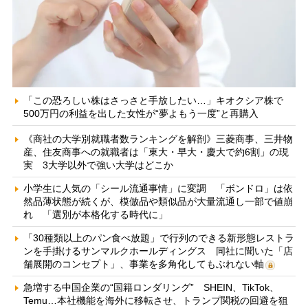
「この恐ろしい株はさっさと手放したい…」キオクシア株で
500万円の利益を出した女性が“夢よもう一度”と再購入
《商社の大学別就職者数ランキングを解剖》三菱商事、三井物
産、住友商事への就職者は「東大・早大・慶大で約6割」の現
実 3大学以外で強い大学はどこか
小学生に人気の「シール流通事情」に変調 「ボンドロ」は依
然品薄状態が続くが、模倣品や類似品が大量流通し一部で値崩
れ 「選別が本格化する時代に」
「30種類以上のパン食べ放題」で行列のできる新形態レストラ
ンを手掛けるサンマルクホールディングス 同社に聞いた「店
舗展開のコンセプト」、事業を多角化してもぶれない軸
急増する中国企業の“国籍ロンダリング” SHEIN、TikTok、
Temu…本社機能を海外に移転させ、トランプ関税の回避を狙