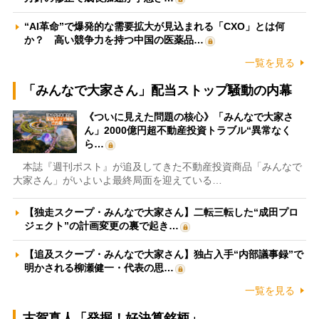
“AI革命”で爆発的な需要拡大が見込まれる「CXO」とは何
か？ 高い競争力を持つ中国の医薬品…
一覧を見る
「みんなで大家さん」配当ストップ騒動の内幕
《ついに見えた問題の核心》「みんなで大家さ
ん」2000億円超不動産投資トラブル“異常なく
ら…
本誌『週刊ポスト』が追及してきた不動産投資商品「みんなで
大家さん」がいよいよ最終局面を迎えている…
【独走スクープ・みんなで大家さん】二転三転した“成田プロ
ジェクト”の計画変更の裏で起き…
【追及スクープ・みんなで大家さん】独占入手“内部議事録”で
明かされる柳瀬健一・代表の思…
一覧を見る
古賀真人「発掘！好決算銘柄」