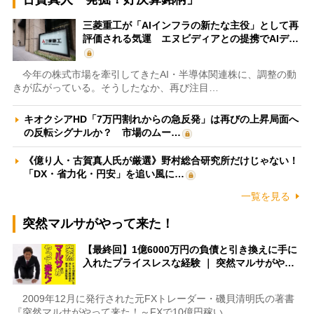
三菱重工が「AIインフラの新たな主役」として再
評価される気運 エヌビディアとの提携でAIデ…
今年の株式市場を牽引してきたAI・半導体関連株に、調整の動
きが広がっている。そうしたなか、再び注目…
キオクシアHD「7万円割れからの急反発」は再びの上昇局面へ
の反転シグナルか？ 市場のムー…
《億り人・古賀真人氏が厳選》野村総合研究所だけじゃない！
「DX・省力化・円安」を追い風に…
一覧を見る
突然マルサがやって来た！
【最終回】1億6000万円の負債と引き換えに手に
入れたプライスレスな経験 ｜ 突然マルサがや…
2009年12月に発行された元FXトレーダー・磯貝清明氏の著書
『突然マルサがやって来た！～FXで10億円稼い…