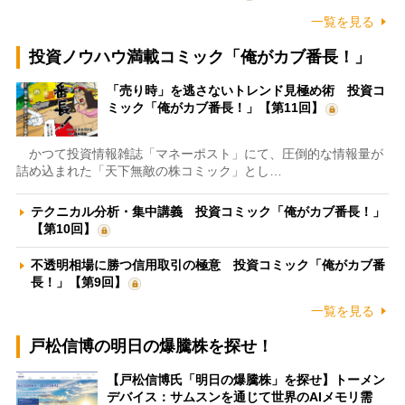
一覧を見る
投資ノウハウ満載コミック「俺がカブ番長！」
「売り時」を逃さないトレンド見極め術 投資コ
ミック「俺がカブ番長！」【第11回】
かつて投資情報雑誌「マネーポスト」にて、圧倒的な情報量が
詰め込まれた「天下無敵の株コミック」とし…
テクニカル分析・集中講義 投資コミック「俺がカブ番長！」
【第10回】
不透明相場に勝つ信用取引の極意 投資コミック「俺がカブ番
長！」【第9回】
一覧を見る
戸松信博の明日の爆騰株を探せ！
【戸松信博氏「明日の爆騰株」を探せ】トーメン
デバイス：サムスンを通じて世界のAIメモリ需