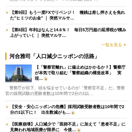
【第9回】もう一度FXでリベンジ！ 種銭は差し押さえを免れ
た”ヒミツのお金” ｜ 突然マルサ…
【第8回】年利はなんと14.6％！ 毎日5万円超の延滞税が積み
上がっていく ｜ 突然マルサ…
一覧を見る
河合雅司「人口減少ニッポンの活路」
【「警察官離れ」に歯止めはかかるか？】警察庁
が本気で取り組む「警察組織の構造改革」 実
現…
警察庁が目下、頭を悩ませているのが「警察官不足」だ。警察
官の採用試験の受験者数は10年間で2分の1以…
【安全・安心ニッポンの危機】採用試験受験者数は10年間で2
分の1以下に！ 出生数減がも…
【医療崩壊】人口減少で「医師不足」に加えて「患者不足」に
見舞われ地域医療が限界に 今後…