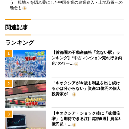
う 現地人を隠れ蓑にした中国企業の農業参入・土地取得への
懸念も
関連記事
ランキング
【首都圏の不動産価格「危ない駅」ラ
1
ンキング】“中古マンション売れ行き鈍
化”のワー…
「キオクシアが今後も利益を出し続け
2
るかは分からない」資産11億円の個人
投資家が…
【キオクシア・ショック後に「株価倍
3
増」も期待できる注目銘柄5選】資産3
億円超・…