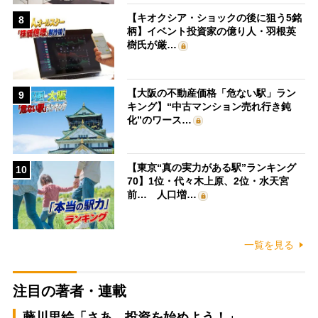
【キオクシア・ショックの後に狙う5銘
8
柄】イベント投資家の億り人・羽根英
樹氏が厳…
【大阪の不動産価格「危ない駅」ラン
9
キング】“中古マンション売れ行き鈍
化”のワース…
【東京“真の実力がある駅”ランキング
10
70】1位・代々木上原、2位・水天宮
前… 人口増…
一覧を見る
注目の著者・連載
藤川里絵「さあ、投資を始めよう！」