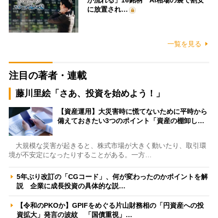
に放置され…
一覧を見る
注目の著者・連載
藤川里絵「さあ、投資を始めよう！」
【資産運用】大災害時に慌てないために平時から
備えておきたい3つのポイント「資産の棚卸し…
大規模な災害が起きると、株式市場が大きく動いたり、取引環
境が不安定になったりすることがある。一方…
5年ぶり改訂の「CGコード」、何が変わったのかポイントを解
説 企業に成長投資の具体的な説…
【令和のPKOか】GPIFをめぐる片山財務相の「円資産への投
資拡大」発言の波紋 「国債重視」…