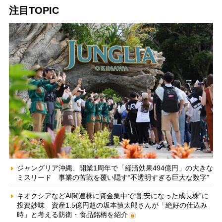
注目TOPIC
ジャングリア沖縄、開業1周年で「経済効果494億円」の大きな
ミスリード 事業の苦戦を覆い隠す“不透明すぎる巨大な数字”
キオクシアなどAI関連株に資金集中で“割安になった成長株”に
投資妙味 資産1.5億円超の坂本慎太郎さんが「絶好の仕込み
時」と考える防衛・食品銘柄を紹介