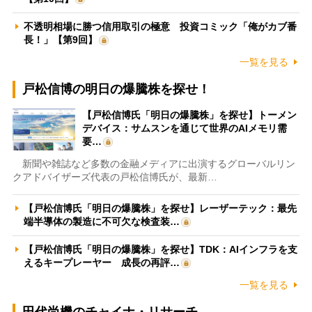
不透明相場に勝つ信用取引の極意 投資コミック「俺がカブ番
長！」【第9回】
一覧を見る
戸松信博の明日の爆騰株を探せ！
【戸松信博氏「明日の爆騰株」を探せ】トーメン
デバイス：サムスンを通じて世界のAIメモリ需
要…
新聞や雑誌など多数の金融メディアに出演するグローバルリン
クアドバイザーズ代表の戸松信博氏が、最新…
【戸松信博氏「明日の爆騰株」を探せ】レーザーテック：最先
端半導体の製造に不可欠な検査装…
【戸松信博氏「明日の爆騰株」を探せ】TDK：AIインフラを支
えるキープレーヤー 成長の再評…
一覧を見る
田代尚機のチャイナ・リサーチ