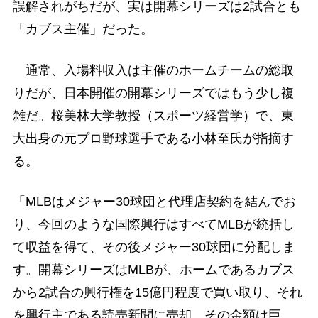
誤解されがちだが、実は開幕シリーズは2試合とも
「カブス主催」だった。
通常、入場料収入は主催のホームチームの総取
りだが、日本開催の開幕シリーズではもう少し複
雑だ。桜美林大学教授（スポーツ経営学）で、東
大出身の元プロ野球選手である小林至氏が指摘す
る。
「MLBはメジャー30球団と代理店契約を結んでお
り、今回のような国際興行はすべてMLBが統括し
て収益を得て、その後メジャー30球団に分配しま
す。開幕シリーズはMLBが、ホームであるカブス
から2試合の興行権を15億円程度で買い取り、それ
を興行主である読売新聞に売却。その金額は巨