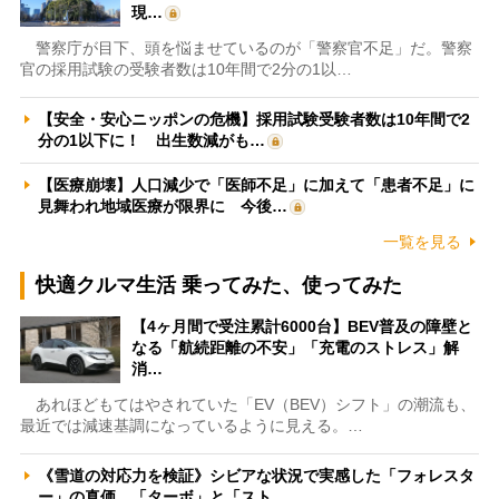
現…
警察庁が目下、頭を悩ませているのが「警察官不足」だ。警察
官の採用試験の受験者数は10年間で2分の1以…
【安全・安心ニッポンの危機】採用試験受験者数は10年間で2
分の1以下に！ 出生数減がも…
【医療崩壊】人口減少で「医師不足」に加えて「患者不足」に
見舞われ地域医療が限界に 今後…
一覧を見る
快適クルマ生活 乗ってみた、使ってみた
【4ヶ月間で受注累計6000台】BEV普及の障壁と
なる「航続距離の不安」「充電のストレス」解
消…
あれほどもてはやされていた「EV（BEV）シフト」の潮流も、
最近では減速基調になっているように見える。…
《雪道の対応力を検証》シビアな状況で実感した「フォレスタ
ー」の真価 「ターボ」と「スト…