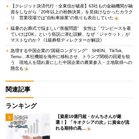
【クレジット決済代行・全東信が破産】63社もの金融機関が融
資をしながら「20年以上の粉飾決算」を見抜けなかったカラク
リ 営業現場では“自転車操業”の焦りも表出していた
猛暑のお葬式で悩ましい“喪服問題” 女性は「ワンピースを着
ていけばOK」という俗説に潜む誤解、なぜ「ジャケット」が
マストなのか？《1級葬祭ディレクターが解説》
急増する中国企業の“国籍ロンダリング” SHEIN、TikTok、
Temu…本社機能を海外に移転させ、トランプ関税の回避を狙
う 現地人を隠れ蓑にした中国企業の農業参入・土地取得への
懸念も
関連記事
ランキング
【資産10億円超・かんちさんが厳
1
選！】「キオクシアの次」に資金が流
れる期待の高…