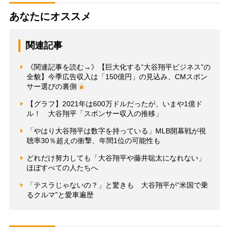
あなたにオススメ
関連記事
《関連記事を読む→》【巨大化する“大谷翔平ビジネス”の
全貌】今季広告収入は「150億円」の見込み、CMスポン
サー選びの裏側
【グラフ】2021年は600万ドルだったが、いまや1億ド
ル！ 大谷翔平「スポンサー収入の推移」
「やはり大谷翔平は数字を持っている」MLB開幕戦が視
聴率30％超えの衝撃、年間1位の可能性も
どれだけ努力しても「大谷翔平や藤井聡太になれない」
ほぼすべての人たちへ
「テスラじゃないの？」と驚きも 大谷翔平が“米国で乗
るクルマ”と愛車遍歴