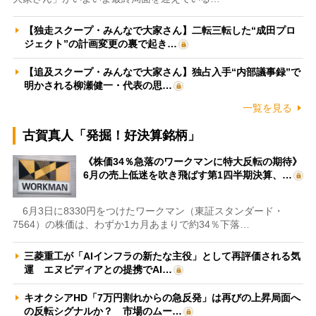
【独走スクープ・みんなで大家さん】二転三転した“成田プロ
ジェクト”の計画変更の裏で起き…
【追及スクープ・みんなで大家さん】独占入手“内部議事録”で
明かされる柳瀬健一・代表の思…
一覧を見る
古賀真人「発掘！好決算銘柄」
《株価34％急落のワークマンに特大反転の期待》
6月の売上低迷を吹き飛ばす第1四半期決算、…
6月3日に8330円をつけたワークマン（東証スタンダード・
7564）の株価は、わずか1カ月あまりで約34％下落…
三菱重工が「AIインフラの新たな主役」として再評価される気
運 エヌビディアとの提携でAI…
キオクシアHD「7万円割れからの急反発」は再びの上昇局面へ
の反転シグナルか？ 市場のムー…