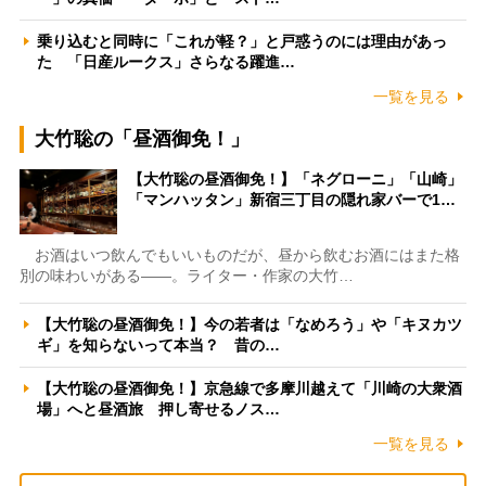
乗り込むと同時に「これが軽？」と戸惑うのには理由があっ
た 「日産ルークス」さらなる躍進…
一覧を見る
大竹聡の「昼酒御免！」
【大竹聡の昼酒御免！】「ネグローニ」「山崎」
「マンハッタン」新宿三丁目の隠れ家バーで1…
お酒はいつ飲んでもいいものだが、昼から飲むお酒にはまた格
別の味わいがある――。ライター・作家の大竹…
【大竹聡の昼酒御免！】今の若者は「なめろう」や「キヌカツ
ギ」を知らないって本当？ 昔の…
【大竹聡の昼酒御免！】京急線で多摩川越えて「川崎の大衆酒
場」へと昼酒旅 押し寄せるノス…
一覧を見る