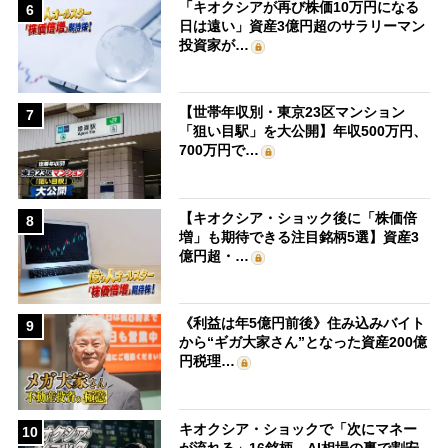
「キオクシアが再び株価10万円になる
6
日は遠い」資産3億円超のサラリーマン
投資家が…
【世帯年収別・東京23区マンション
7
「狙い目駅」を大公開】年収500万円、
700万円で…
【キオクシア・ショック後に「株価倍
8
増」も期待できる注目銘柄5選】資産3
億円超・…
《利益は年5億円前後》住み込みバイト
9
から“ギガ大家さん”となった資産200億
円税理…
キオクシア・ショックで「次にマネー
10
が流れる」16銘柄 AI相場の裏で割安