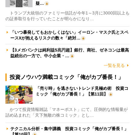
疑…
トランプ大統領のファミリー信託が今年1～3月に3000回以上も
の証券取引を行っていたことが明らかになり…
「いつ暴発してもおかしくはない」イーロン・マスク氏とスペ
ースXが抱えるリスクの数々「絶対…
【3メガバンクは純利益5兆円超】銀行、商社、ゼネコンは最高
益続出の一方で、中小企業・…
一覧を見る
投資ノウハウ満載コミック「俺がカブ番長！」
「売り時」を逃さないトレンド見極め術 投資コ
ミック「俺がカブ番長！」【第11回】
かつて投資情報雑誌「マネーポスト」にて、圧倒的な情報量が
詰め込まれた「天下無敵の株コミック」とし…
テクニカル分析・集中講義 投資コミック「俺がカブ番長！」
【第10回】