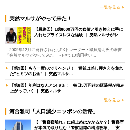
一覧を見る
突然マルサがやって来た！
【最終回】1億6000万円の負債と引き換えに手に
入れたプライスレスな経験 ｜ 突然マルサがや…
2009年12月に発行された元FXトレーダー・磯貝清明氏の著書
『突然マルサがやって来た！～FXで10億円稼い…
【第9回】もう一度FXでリベンジ！ 種銭は差し押さえを免れ
た”ヒミツのお金” ｜ 突然マルサ…
【第8回】年利はなんと14.6％！ 毎日5万円超の延滞税が積み
上がっていく ｜ 突然マルサ…
一覧を見る
河合雅司「人口減少ニッポンの活路」
【「警察官離れ」に歯止めはかかるか？】警察庁
が本気で取り組む「警察組織の構造改革」 実