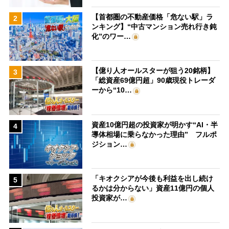
【首都圏の不動産価格「危ない駅」ラ
2
ンキング】“中古マンション売れ行き鈍
化”のワー…
【億り人オールスターが狙う20銘柄】
3
「総資産69億円超」90歳現役トレーダ
ーから“10…
資産10億円超の投資家が明かす“AI・半
4
導体相場に乗らなかった理由” フルポ
ジション…
「キオクシアが今後も利益を出し続け
5
るかは分からない」資産11億円の個人
投資家が…