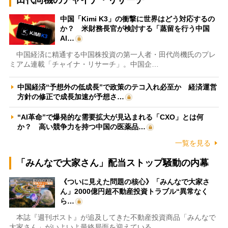
中国「Kimi K3」の衝撃に世界はどう対応するの
か？ 米財務長官が検討する「蒸留を行う中国
AI…
中国経済に精通する中国株投資の第一人者・田代尚機氏のプレ
ミアム連載「チャイナ・リサーチ」。中国企…
中国経済“予想外の低成長”で政策のテコ入れ必至か 経済運営
方針の修正で成長加速が予想さ…
“AI革命”で爆発的な需要拡大が見込まれる「CXO」とは何
か？ 高い競争力を持つ中国の医薬品…
一覧を見る
「みんなで大家さん」配当ストップ騒動の内幕
《ついに見えた問題の核心》「みんなで大家さ
ん」2000億円超不動産投資トラブル“異常なく
ら…
本誌『週刊ポスト』が追及してきた不動産投資商品「みんなで
大家さん」がいよいよ最終局面を迎えている…