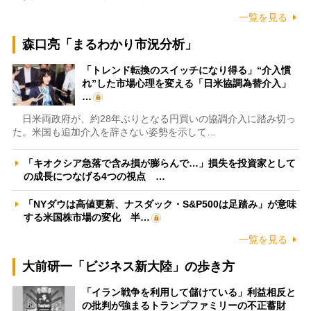
一覧を見る
森口亮「まるわかり市況分析」
「トレンド転換のスイッチになり得る」“介入慣
れ”した市場心理を変える「日米協調為替介入」
…
日米両政府が、約28年ぶりとなる円買いの協調介入に踏み切っ
た。米国も追加介入を辞さない姿勢を示して…
「キオクシア急落で含み損が膨らんで…」損失を投資家として
の成長につなげる4つの視点 …
「NYダウは高値更新、ナスダック・S&P500は足踏み」が意味
する米国株市場の変化 半…
一覧を見る
大前研一「ビジネス新大陸」の歩き方
「イラン戦争を利用して儲けている」利益相反と
の批判が強まるトランプファミリーの不正蓄財