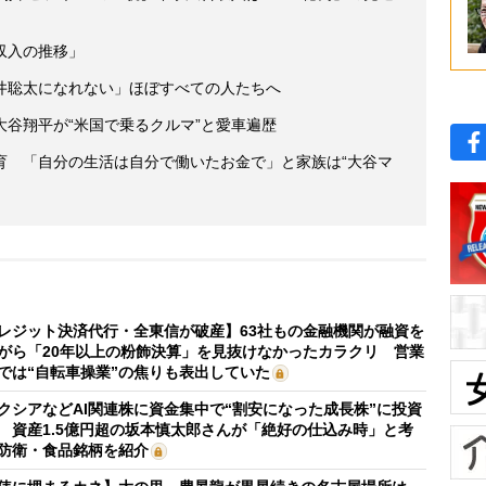
収入の推移」
井聡太になれない」ほぼすべての人たちへ
谷翔平が“米国で乗るクルマ”と愛車遍歴
育 「自分の生活は自分で働いたお金で」と家族は“大谷マ
レジット決済代行・全東信が破産】63社もの金融機関が融資を
がら「20年以上の粉飾決算」を見抜けなかったカラクリ 営業
では“自転車操業”の焦りも表出していた
クシアなどAI関連株に資金集中で“割安になった成長株”に投資
 資産1.5億円超の坂本慎太郎さんが「絶好の仕込み時」と考
防衛・食品銘柄を紹介