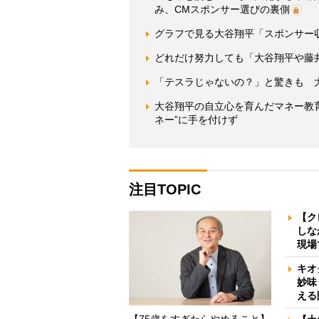
み、CMスポンサー選びの裏側
グラフで見る大谷翔平「スポンサー
どれだけ努力しても「大谷翔平や藤
「テスラじゃないの？」と驚きも 大
大谷翔平の自立心を育んだマネー教
ネー”に手を付けず
注目TOPIC
【ク
しな
現場
キオ
妙味
える