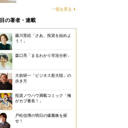
に…
一覧を見る
目の著者・連載
藤川里絵「さあ、投資を始めよ
う！」
森口亮「まるわかり市況分析」
大前研一「ビジネス新大陸」の
歩き方
投資ノウハウ満載コミック「俺
がカブ番長！」
戸松信博の明日の爆騰株を探
せ！