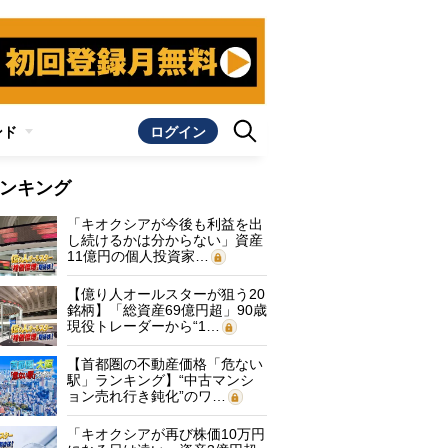
ンド
ログイン
ンキング
「キオクシアが今後も利益を出
し続けるかは分からない」資産
11億円の個人投資家…
【億り人オールスターが狙う20
銘柄】「総資産69億円超」90歳
現役トレーダーから“1…
【首都圏の不動産価格「危ない
駅」ランキング】“中古マンシ
ョン売れ行き鈍化”のワ…
「キオクシアが再び株価10万円