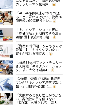
になる日は遠い」資産3億円超
のサラリーマン投資家…
「AI・半導体関連が“本命”であ
ることに変わりはない」資産20
億円超の90歳現役トレ…
【キオクシア・ショック後に
「株価倍増」も期待できる注目
銘柄5選】資産3億円超…
【資産10億円超・かんちさんが
厳選！】「キオクシアの次」に
資金が流れる期待の…
【資産11億円マック・チェリー
さん厳選「キオクシア・ショッ
ク」後に大化け期待4…
《2年弱で資産17.5倍の元証券
マンが「キオクシア急落で次に
狙う」5銘柄を公開》1…
「失敗すると取り返しがつかな
い」葬儀社の手を借りない
「DIY葬」の落とし穴 素人