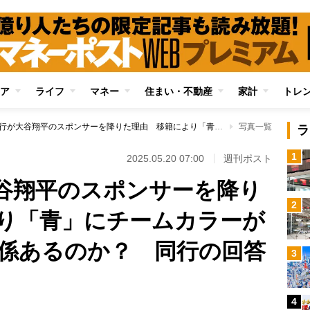
ア
ライフ
マネー
住まい・不動産
家計
トレ
三菱UFJ銀行が大谷翔平のスポンサーを降りた理由 移籍により「青」にチームカラーが変わったことと関係あるのか？ 同行の回答は
写真一覧
ラ
1
2025.05.20 07:00
週刊ポスト
大谷翔平のスポンサーを降り
2
り「青」にチームカラーが
係あるのか？ 同行の回答
3
4