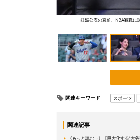
FP＝時事）
妊娠公表の直前、NBA観戦に訪れ
関連キーワード
スポーツ
関連記事
《もっと読む→》【巨大化する“大谷