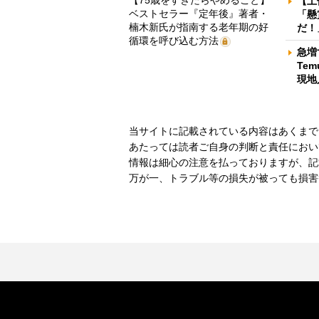
【75歳をすぎたらやめること】
【土
ベストセラー『定年後』著者・
「懸
楠木新氏が指南する老年期の好
だ！
循環を呼び込む方法
急増
Te
現地
当サイトに記載されている内容はあくまで
あたっては読者ご自身の判断と責任におい
情報は細心の注意を払っておりますが、記
万が一、トラブル等の損失が被っても損害