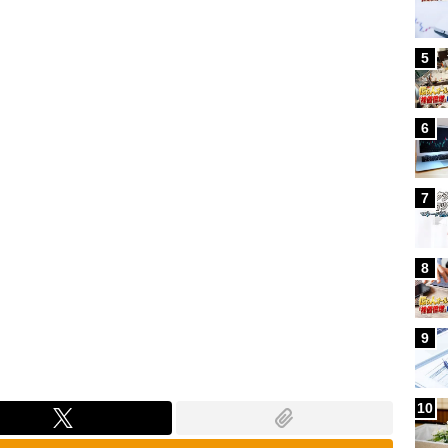
Loaded
:
87.91%
5
6
7
8
9
10