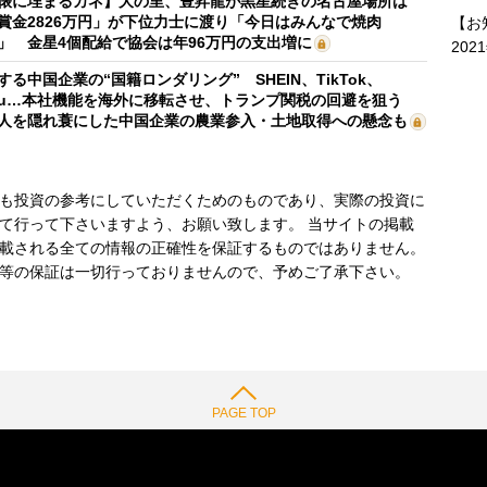
俵に埋まるカネ】大の里、豊昇龍が黒星続きの名古屋場所は
賞金2826万円」が下位力士に渡り「今日はみんなで焼肉
【お
」 金星4個配給で協会は年96万円の支出増に
202
する中国企業の“国籍ロンダリング” SHEIN、TikTok、
mu…本社機能を海外に移転させ、トランプ関税の回避を狙う
人を隠れ蓑にした中国企業の農業参入・土地取得への懸念も
も投資の参考にしていただくためのものであり、実際の投資に
て行って下さいますよう、お願い致します。 当サイトの掲載
載される全ての情報の正確性を保証するものではありません。
等の保証は一切行っておりませんので、予めご了承下さい。
PAGE TOP