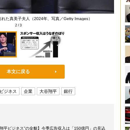
た真美子夫人（2024年、写真／Getty Images）
2
/
3
本文に戻る
ビジネス
企業
大谷翔平
銀行
翔平ビジネス”の全貌】今季広告収入は「150億円」の見込