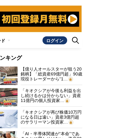
ンド
ログイン
ンキング
【億り人オールスターが狙う20
銘柄】「総資産69億円超」90歳
現役トレーダーから“1…
「キオクシアが今後も利益を出
し続けるかは分からない」資産
11億円の個人投資家…
「キオクシアが再び株価10万円
になる日は遠い」資産3億円超
のサラリーマン投資家…
「AI・半導体関連が“本命”であ