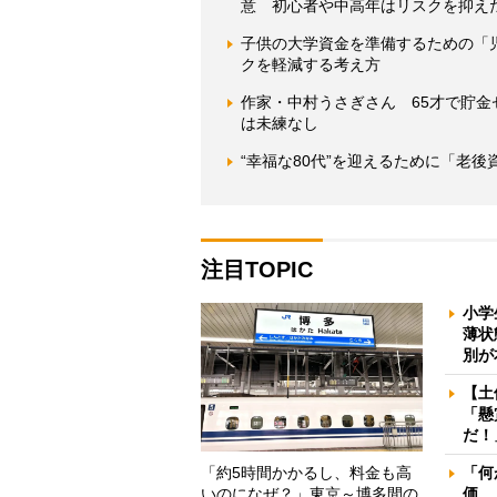
意 初心者や中高年はリスクを抑え
子供の大学資金を準備するための「児
クを軽減する考え方
作家・中村うさぎさん 65才で貯
は未練なし
“幸福な80代”を迎えるために「老後
注目TOPIC
小学
薄状
別が
【土
「懸
だ！
「約5時間かかるし、料金も高
「何
いのになぜ？」東京～博多間の
価 