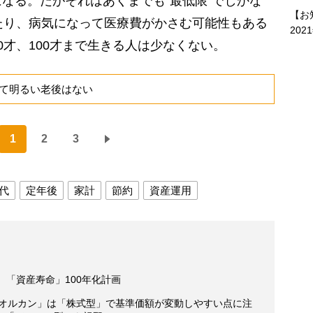
なる。だがそれはあくまでも“最低限”でしかな
【お
たり、病気になって医療費がかさむ可能性もある
202
0才、100才まで生きる人は少なくない。
て明るい老後はない
1
2
3
時代
定年後
家計
節約
資産運用
 「資産寿命」100年化計画
「オルカン」は「株式型」で基準価額が変動しやすい点に注