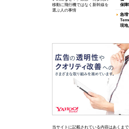
移動に飛行機ではなく新幹線を
保障
選ぶ人の事情
急増
Te
現地
当サイトに記載されている内容はあくまで