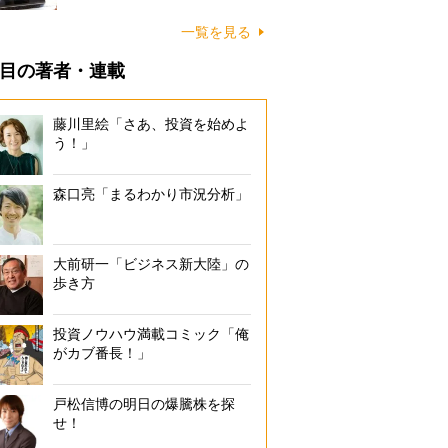
一覧を見る
目の著者・連載
藤川里絵「さあ、投資を始めよ
う！」
森口亮「まるわかり市況分析」
大前研一「ビジネス新大陸」の
歩き方
投資ノウハウ満載コミック「俺
がカブ番長！」
戸松信博の明日の爆騰株を探
せ！