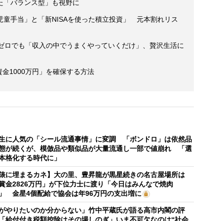
た「バランス型」も視野に
童手当」と「新NISAを使った積立投資」 元本割れリス
金ゼロでも「収入の中でうまくやっていくだけ」、贅沢生活に
資金1000万円」を確保する方法
生に人気の「シール流通事情」に変調 「ボンドロ」は依然品
態が続くが、模倣品や類似品が大量流通し一部で値崩れ 「選
本格化する時代に」
俵に埋まるカネ】大の里、豊昇龍が黒星続きの名古屋場所は
賞金2826万円」が下位力士に渡り「今日はみんなで焼肉
」 金星4個配給で協会は年96万円の支出増に
がやりたいのか分からない」竹中平蔵氏が語る高市内閣の評
「給付付き税額控除はその場しのぎ」いま不可欠なのは“社会