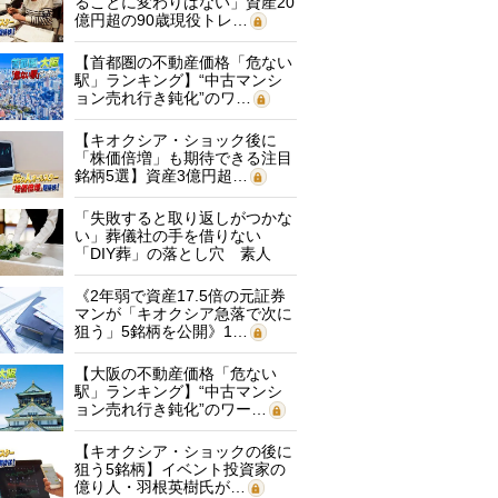
ることに変わりはない」資産20
億円超の90歳現役トレ…
【首都圏の不動産価格「危ない
駅」ランキング】“中古マンシ
ョン売れ行き鈍化”のワ…
【キオクシア・ショック後に
「株価倍増」も期待できる注目
銘柄5選】資産3億円超…
「失敗すると取り返しがつかな
い」葬儀社の手を借りない
「DIY葬」の落とし穴 素人
に…
《2年弱で資産17.5倍の元証券
マンが「キオクシア急落で次に
狙う」5銘柄を公開》1…
【大阪の不動産価格「危ない
駅」ランキング】“中古マンシ
ョン売れ行き鈍化”のワー…
【キオクシア・ショックの後に
狙う5銘柄】イベント投資家の
億り人・羽根英樹氏が…