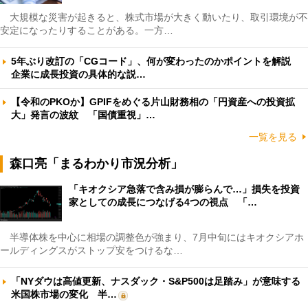
大規模な災害が起きると、株式市場が大きく動いたり、取引環境が不
安定になったりすることがある。一方…
5年ぶり改訂の「CGコード」、何が変わったのかポイントを解説
企業に成長投資の具体的な説…
【令和のPKOか】GPIFをめぐる片山財務相の「円資産への投資拡
大」発言の波紋 「国債重視」…
一覧を見る
森口亮「まるわかり市況分析」
「キオクシア急落で含み損が膨らんで…」損失を投資
家としての成長につなげる4つの視点 「…
半導体株を中心に相場の調整色が強まり、7月中旬にはキオクシアホ
ールディングスがストップ安をつけるな…
「NYダウは高値更新、ナスダック・S&P500は足踏み」が意味する
米国株市場の変化 半…