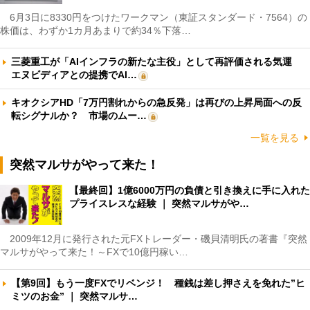
6月3日に8330円をつけたワークマン（東証スタンダード・7564）の
株価は、わずか1カ月あまりで約34％下落…
三菱重工が「AIインフラの新たな主役」として再評価される気運
エヌビディアとの提携でAI…
キオクシアHD「7万円割れからの急反発」は再びの上昇局面への反
転シグナルか？ 市場のムー…
一覧を見る
突然マルサがやって来た！
【最終回】1億6000万円の負債と引き換えに手に入れた
プライスレスな経験 ｜ 突然マルサがや…
2009年12月に発行された元FXトレーダー・磯貝清明氏の著書『突然
マルサがやって来た！～FXで10億円稼い…
【第9回】もう一度FXでリベンジ！ 種銭は差し押さえを免れた”ヒ
ミツのお金” ｜ 突然マルサ…