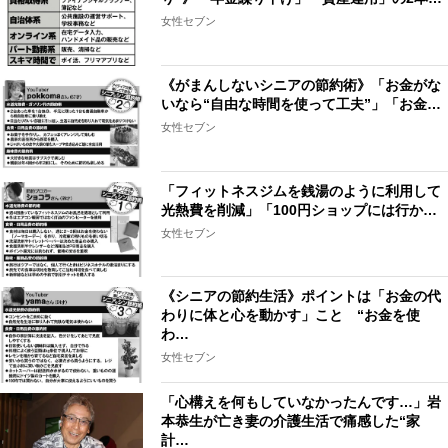
女性セブン
《がまんしないシニアの節約術》「お金がな
いなら“自由な時間を使って工夫”」「お金…
女性セブン
「フィットネスジムを銭湯のように利用して
光熱費を削減」「100円ショップには行か…
女性セブン
《シニアの節約生活》ポイントは「お金の代
わりに体と心を動かす」こと “お金を使
わ…
女性セブン
「心構えを何もしていなかったんです…」岩
本恭生が亡き妻の介護生活で痛感した“家
計…