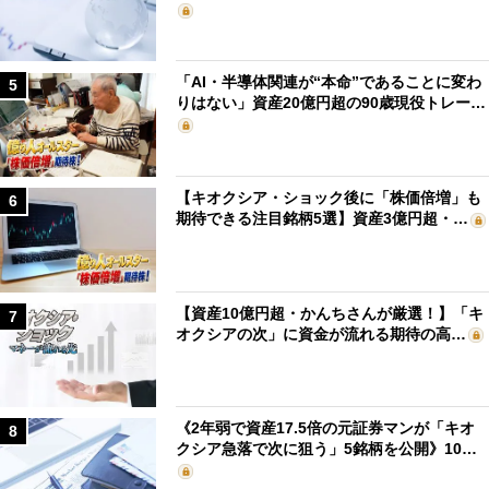
「AI・半導体関連が“本命”であることに変わ
5
りはない」資産20億円超の90歳現役トレー…
【キオクシア・ショック後に「株価倍増」も
6
期待できる注目銘柄5選】資産3億円超・…
【資産10億円超・かんちさんが厳選！】「キ
7
オクシアの次」に資金が流れる期待の高…
《2年弱で資産17.5倍の元証券マンが「キオ
8
クシア急落で次に狙う」5銘柄を公開》10…