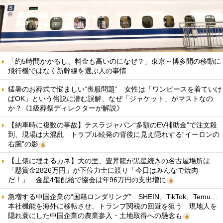
「約5時間かかるし、料金も高いのになぜ？」東京～博多間の移動に
飛行機ではなく新幹線を選ぶ人の事情
猛暑のお葬式で悩ましい“喪服問題” 女性は「ワンピースを着ていけ
ばOK」という俗説に潜む誤解、なぜ「ジャケット」がマストなの
か？《1級葬祭ディレクターが解説》
【納車時に複数の事故】テスラジャパン“多額のEV補助金”で注文殺
到、現場は大混乱 トラブル続発の背後に見え隠れする“イーロンの
右腕”の影
【土俵に埋まるカネ】大の里、豊昇龍が黒星続きの名古屋場所は
「懸賞金2826万円」が下位力士に渡り「今日はみんなで焼肉
だ！」 金星4個配給で協会は年96万円の支出増に
急増する中国企業の“国籍ロンダリング” SHEIN、TikTok、Temu…
本社機能を海外に移転させ、トランプ関税の回避を狙う 現地人を
隠れ蓑にした中国企業の農業参入・土地取得への懸念も