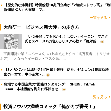
【歴史的な爆騰劇】時価総額10兆円企業が「2連続ストップ高」「制
限値幅拡大」の衝撃 フ…
一覧を見る
大前研一「ビジネス新大陸」の歩き方
「いつ暴発してもおかしくはない」イーロン・マスク
氏とスペースXが抱えるリスクの数々「絶対的…
宇宙開発企業「スペースX」の上場で史上初の「兆万長者（トリリオ
ネア）」となったイーロン・マスク氏。…
【3メガバンクは純利益5兆円超】銀行、商社、ゼネコンは最高益続
出の一方で、中小企業・…
急増する中国企業の“国籍ロンダリング” SHEIN、TikTok、
Temu…本社機能を海外に移転させ…
一覧を見る
投資ノウハウ満載コミック「俺がカブ番長！」