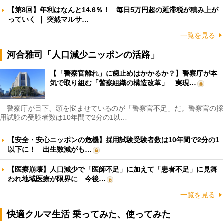
【第8回】年利はなんと14.6％！ 毎日5万円超の延滞税が積み上が
っていく ｜ 突然マルサ…
一覧を見る
河合雅司「人口減少ニッポンの活路」
【「警察官離れ」に歯止めはかかるか？】警察庁が本
気で取り組む「警察組織の構造改革」 実現…
警察庁が目下、頭を悩ませているのが「警察官不足」だ。警察官の採
用試験の受験者数は10年間で2分の1以…
【安全・安心ニッポンの危機】採用試験受験者数は10年間で2分の1
以下に！ 出生数減がも…
【医療崩壊】人口減少で「医師不足」に加えて「患者不足」に見舞
われ地域医療が限界に 今後…
一覧を見る
快適クルマ生活 乗ってみた、使ってみた