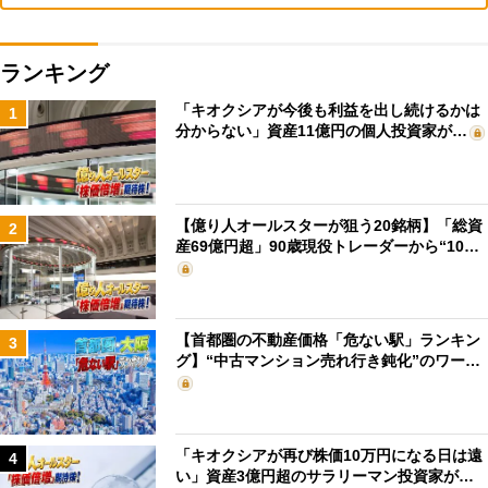
ランキング
「キオクシアが今後も利益を出し続けるかは
1
分からない」資産11億円の個人投資家が…
【億り人オールスターが狙う20銘柄】「総資
2
産69億円超」90歳現役トレーダーから“10…
【首都圏の不動産価格「危ない駅」ランキン
3
グ】“中古マンション売れ行き鈍化”のワー…
「キオクシアが再び株価10万円になる日は遠
4
い」資産3億円超のサラリーマン投資家が…