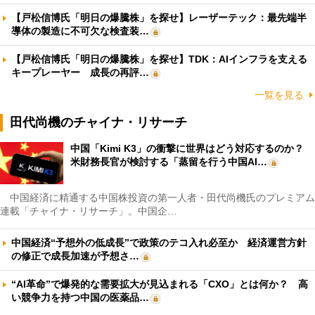
【戸松信博氏「明日の爆騰株」を探せ】レーザーテック：最先端半
導体の製造に不可欠な検査装…
【戸松信博氏「明日の爆騰株」を探せ】TDK：AIインフラを支える
キープレーヤー 成長の再評…
一覧を見る
田代尚機のチャイナ・リサーチ
中国「Kimi K3」の衝撃に世界はどう対応するのか？
米財務長官が検討する「蒸留を行う中国AI…
中国経済に精通する中国株投資の第一人者・田代尚機氏のプレミアム
連載「チャイナ・リサーチ」。中国企…
中国経済“予想外の低成長”で政策のテコ入れ必至か 経済運営方針
の修正で成長加速が予想さ…
“AI革命”で爆発的な需要拡大が見込まれる「CXO」とは何か？ 高
い競争力を持つ中国の医薬品…