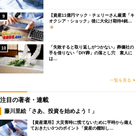
【資産11億円マック・チェリーさん厳選「キ
9
オクシア・ショック」後に大化け期待4銘…
「失敗すると取り返しがつかない」葬儀社の
10
手を借りない「DIY葬」の落とし穴 素人に
は…
一覧を見る
注目の著者・連載
藤川里絵「さあ、投資を始めよう！」
【資産運用】大災害時に慌てないために平時から備え
ておきたい3つのポイント「資産の棚卸し…