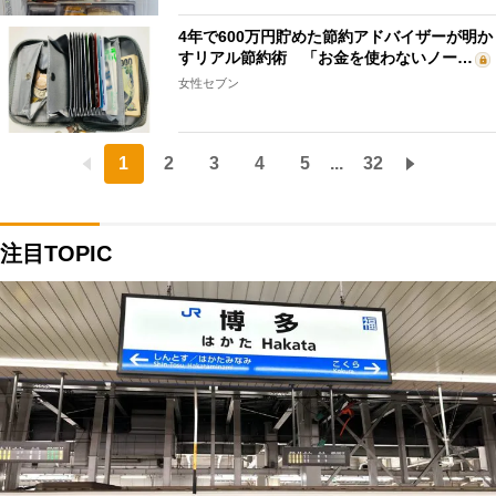
4年で600万円貯めた節約アドバイザーが明か
すリアル節約術 「お金を使わないノー…
女性セブン
1
2
3
4
5
...
32
注目TOPIC