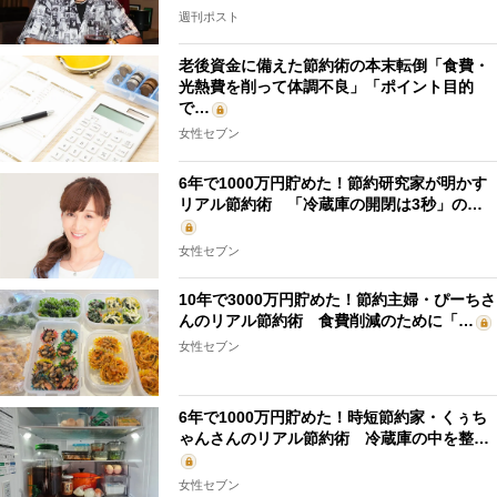
週刊ポスト
老後資金に備えた節約術の本末転倒「食費・
光熱費を削って体調不良」「ポイント目的
で…
女性セブン
6年で1000万円貯めた！節約研究家が明かす
リアル節約術 「冷蔵庫の開閉は3秒」の…
女性セブン
10年で3000万円貯めた！節約主婦・ぴーちさ
んのリアル節約術 食費削減のために「…
女性セブン
6年で1000万円貯めた！時短節約家・くぅち
ゃんさんのリアル節約術 冷蔵庫の中を整…
女性セブン