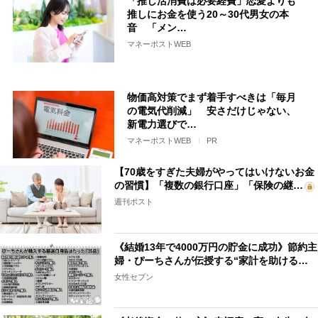
「推し活消費は必要経費」恋愛よりも
推しにお金を使う20～30代男女の本
音 「メン…
マネーポストWEB
物価高対策でまず着手すべきは「毎月
の電気代削減」 安さだけじゃない、
新電力選びで…
マネーポストWEB
PR
【70歳をすぎた夫婦がやってはいけないお金
の習慣】「複数の銀行口座」「保険の継…
週刊ポスト
《結婚13年で4000万円の貯金に成功》節約主
婦・ぴーちさんが伝授する“家計を助ける…
女性セブン