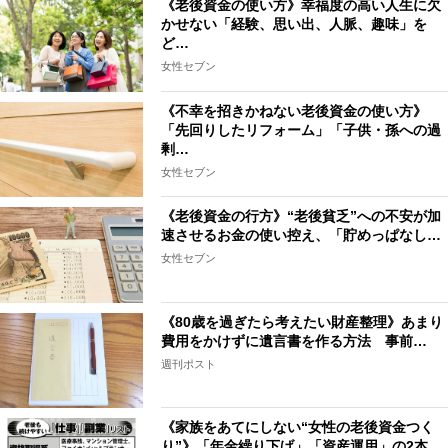
《老後資金の使い方》幸福度の高い人生に欠
かせない「経験、思い出、人脈、趣味」を
ど…
女性セブン
《不幸を招きかねない老後資金の使い方》
「先回りしたリフォーム」「子供・孫への過
剰…
女性セブン
《老後資金の行方》“老後貧乏”への不安が加
速させるお金の使い控え、「貯めっぱなし…
女性セブン
《80歳を過ぎたら考えたい財産整理》あまり
費用をかけずに遺言書を作る方法 事前…
週刊ポスト
《家族をあてにしない“女性の老後資金つく
り”》「年金繰り下げ」「資産運用」の2本…