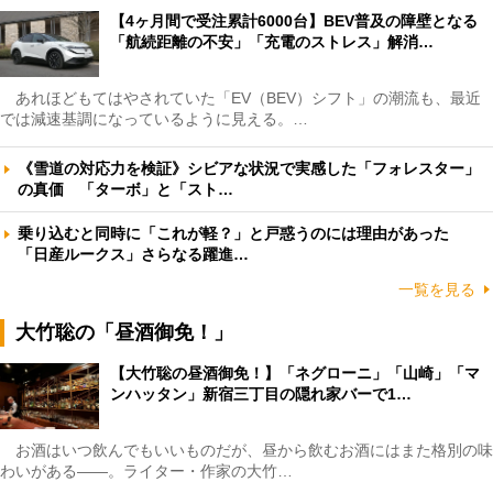
【4ヶ月間で受注累計6000台】BEV普及の障壁となる
「航続距離の不安」「充電のストレス」解消…
あれほどもてはやされていた「EV（BEV）シフト」の潮流も、最近
では減速基調になっているように見える。…
《雪道の対応力を検証》シビアな状況で実感した「フォレスター」
の真価 「ターボ」と「スト…
乗り込むと同時に「これが軽？」と戸惑うのには理由があった
「日産ルークス」さらなる躍進…
一覧を見る
大竹聡の「昼酒御免！」
【大竹聡の昼酒御免！】「ネグローニ」「山崎」「マ
ンハッタン」新宿三丁目の隠れ家バーで1…
お酒はいつ飲んでもいいものだが、昼から飲むお酒にはまた格別の味
わいがある――。ライター・作家の大竹…