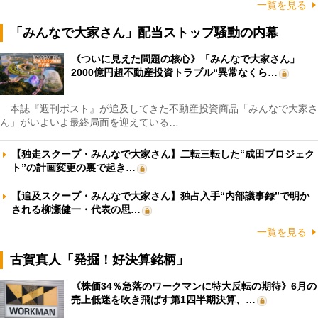
一覧を見る
「みんなで大家さん」配当ストップ騒動の内幕
《ついに見えた問題の核心》「みんなで大家さん」
2000億円超不動産投資トラブル“異常なくら…
本誌『週刊ポスト』が追及してきた不動産投資商品「みんなで大家さ
ん」がいよいよ最終局面を迎えている…
【独走スクープ・みんなで大家さん】二転三転した“成田プロジェク
ト”の計画変更の裏で起き…
【追及スクープ・みんなで大家さん】独占入手“内部議事録”で明か
される柳瀬健一・代表の思…
一覧を見る
古賀真人「発掘！好決算銘柄」
《株価34％急落のワークマンに特大反転の期待》6月の
売上低迷を吹き飛ばす第1四半期決算、…