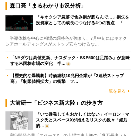
森口亮「まるわかり市況分析」
「キオクシア急落で含み損が膨らんで…」損失を
投資家としての成長につなげる4つの視点 「…
半導体株を中心に相場の調整色が強まり、7月中旬にはキオク
シアホールディングスがストップ安をつけるな…
「NYダウは高値更新、ナスダック・S&P500は足踏み」が意味
する米国株市場の変化 半…
【歴史的な爆騰劇】時価総額10兆円企業が「2連続ストップ
高」「制限値幅拡大」の衝撃 フ…
一覧を見る
大前研一「ビジネス新大陸」の歩き方
「いつ暴発してもおかしくはない」イーロン・マ
スク氏とスペースXが抱えるリスクの数々「絶対
的…
宇宙開発企業「スペースX」の上場で史上初の「兆万長者（ト