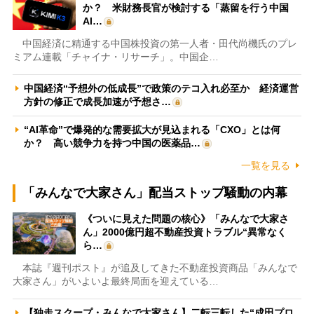
か？ 米財務長官が検討する「蒸留を行う中国
AI…
中国経済に精通する中国株投資の第一人者・田代尚機氏のプレ
ミアム連載「チャイナ・リサーチ」。中国企…
中国経済“予想外の低成長”で政策のテコ入れ必至か 経済運営
方針の修正で成長加速が予想さ…
“AI革命”で爆発的な需要拡大が見込まれる「CXO」とは何
か？ 高い競争力を持つ中国の医薬品…
一覧を見る
「みんなで大家さん」配当ストップ騒動の内幕
《ついに見えた問題の核心》「みんなで大家さ
ん」2000億円超不動産投資トラブル“異常なく
ら…
本誌『週刊ポスト』が追及してきた不動産投資商品「みんなで
大家さん」がいよいよ最終局面を迎えている…
【独走スクープ・みんなで大家さん】二転三転した“成田プロ