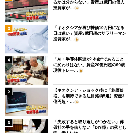
るかは分からない」資産11億円の個人
投資家が…
「キオクシアが再び株価10万円になる
3
日は遠い」資産3億円超のサラリーマン
投資家が…
「AI・半導体関連が“本命”であること
4
に変わりはない」資産20億円超の90歳
現役トレー…
【キオクシア・ショック後に「株価倍
5
増」も期待できる注目銘柄5選】資産3
億円超・…
「失敗すると取り返しがつかない」葬
6
儀社の手を借りない「DIY葬」の落とし
穴 素人には…