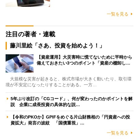
一覧を見る
注目の著者・連載
藤川里絵「さあ、投資を始めよう！」
【資産運用】大災害時に慌てないために平時から
備えておきたい3つのポイント「資産の棚卸し…
大規模な災害が起きると、株式市場が大きく動いたり、取引環
境が不安定になったりすることがある。一方…
5年ぶり改訂の「CGコード」、何が変わったのかポイントを解
説 企業に成長投資の具体的な説…
【令和のPKOか】GPIFをめぐる片山財務相の「円資産への投
資拡大」発言の波紋 「国債重視」…
一覧を見る