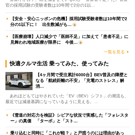
官の採用試験の受験者数は10年間で2分の1以…
【安全・安心ニッポンの危機】採用試験受験者数は10年間で2
分の1以下に！ 出生数減がも…
【医療崩壊】人口減少で「医師不足」に加えて「患者不足」に
見舞われ地域医療が限界に 今後…
一覧を見る
快適クルマ生活 乗ってみた、使ってみた
【4ヶ月間で受注累計6000台】BEV普及の障壁と
なる「航続距離の不安」「充電のストレス」解
消…
あれほどもてはやされていた「EV（BEV）シフト」の潮流も、
最近では減速基調になっているように見える。…
《雪道の対応力を検証》シビアな状況で実感した「フォレスタ
ー」の真価 「ターボ」と「スト…
乗り込むと同時に「これが軽？」と戸惑うのには理由があっ