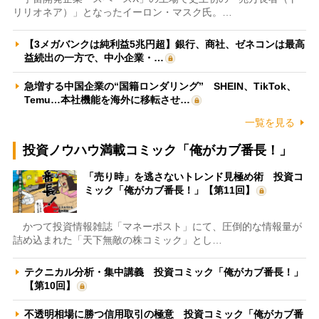
リリオネア）」となったイーロン・マスク氏。…
【3メガバンクは純利益5兆円超】銀行、商社、ゼネコンは最高
益続出の一方で、中小企業・…
急増する中国企業の“国籍ロンダリング” SHEIN、TikTok、
Temu…本社機能を海外に移転させ…
一覧を見る
投資ノウハウ満載コミック「俺がカブ番長！」
「売り時」を逃さないトレンド見極め術 投資コ
ミック「俺がカブ番長！」【第11回】
かつて投資情報雑誌「マネーポスト」にて、圧倒的な情報量が
詰め込まれた「天下無敵の株コミック」とし…
テクニカル分析・集中講義 投資コミック「俺がカブ番長！」
【第10回】
不透明相場に勝つ信用取引の極意 投資コミック「俺がカブ番