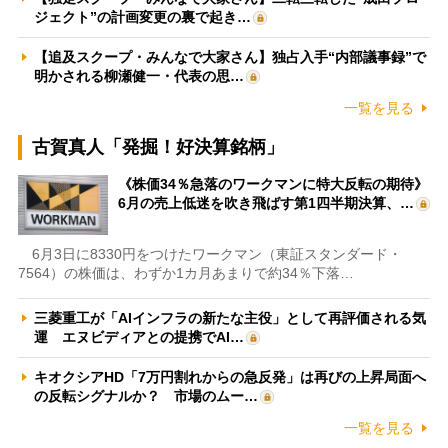
ジェクト”の計画変更の裏で起き…
【追及スクープ・みんなで大家さん】独占入手“内部議事録”で
明かされる柳瀬健一・代表の思…
一覧を見る
古賀真人「発掘！好決算銘柄」
《株価34％急落のワークマンに特大反転の期待》
6月の売上低迷を吹き飛ばす第1四半期決算、…
6月3日に8330円をつけたワークマン（東証スタンダード・
7564）の株価は、わずか1カ月あまりで約34％下落…
三菱重工が「AIインフラの新たな主役」として再評価される気
運 エヌビディアとの提携でAI…
キオクシアHD「7万円割れからの急反発」は再びの上昇局面へ
の反転シグナルか？ 市場のムー…
一覧を見る