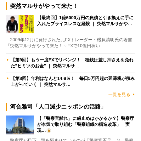
突然マルサがやって来た！
【最終回】1億6000万円の負債と引き換えに手に
入れたプライスレスな経験 ｜ 突然マルサがや…
2009年12月に発行された元FXトレーダー・磯貝清明氏の著書
『突然マルサがやって来た！～FXで10億円稼い…
【第9回】もう一度FXでリベンジ！ 種銭は差し押さえを免れ
た”ヒミツのお金” ｜ 突然マルサ…
【第8回】年利はなんと14.6％！ 毎日5万円超の延滞税が積み
上がっていく ｜ 突然マルサ…
一覧を見る
河合雅司「人口減少ニッポンの活路」
【「警察官離れ」に歯止めはかかるか？】警察庁
が本気で取り組む「警察組織の構造改革」 実
現…
警察庁が目下、頭を悩ませているのが「警察官不足」だ。警察