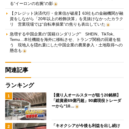
る“イーロンの右腕”の影
【クレジット決済代行・全東信が破産】63社もの金融機関が融
資をしながら「20年以上の粉飾決算」を見抜けなかったカラク
リ 営業現場では“自転車操業”の焦りも表出していた
急増する中国企業の“国籍ロンダリング” SHEIN、TikTok、
Temu…本社機能を海外に移転させ、トランプ関税の回避を狙
う 現地人を隠れ蓑にした中国企業の農業参入・土地取得への
懸念も
関連記事
ランキング
【億り人オールスターが狙う20銘柄】
1
「総資産69億円超」90歳現役トレーダ
ーから“10…
「キオクシアが今後も利益を出し続け
2