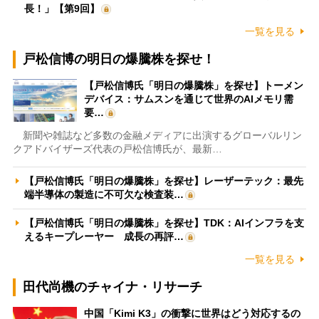
長！」【第9回】
一覧を見る
戸松信博の明日の爆騰株を探せ！
【戸松信博氏「明日の爆騰株」を探せ】トーメン
デバイス：サムスンを通じて世界のAIメモリ需
要…
新聞や雑誌など多数の金融メディアに出演するグローバルリン
クアドバイザーズ代表の戸松信博氏が、最新…
【戸松信博氏「明日の爆騰株」を探せ】レーザーテック：最先
端半導体の製造に不可欠な検査装…
【戸松信博氏「明日の爆騰株」を探せ】TDK：AIインフラを支
えるキープレーヤー 成長の再評…
一覧を見る
田代尚機のチャイナ・リサーチ
中国「Kimi K3」の衝撃に世界はどう対応するの