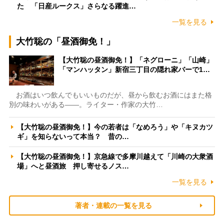
た 「日産ルークス」さらなる躍進…
一覧を見る
大竹聡の「昼酒御免！」
【大竹聡の昼酒御免！】「ネグローニ」「山崎」
「マンハッタン」新宿三丁目の隠れ家バーで1…
お酒はいつ飲んでもいいものだが、昼から飲むお酒にはまた格
別の味わいがある――。ライター・作家の大竹…
【大竹聡の昼酒御免！】今の若者は「なめろう」や「キヌカツ
ギ」を知らないって本当？ 昔の…
【大竹聡の昼酒御免！】京急線で多摩川越えて「川崎の大衆酒
場」へと昼酒旅 押し寄せるノス…
一覧を見る
著者・連載の一覧を見る