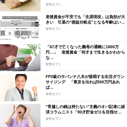
女性セブン
老後資金が不安でも「生涯現役」は負担が大
きい 引退の“損益分岐点”となる年齢はい…
女性セブン
「87才で亡くなった義母の通帳に1800万
円…」 老後資金「何才まで生きるかわから
な…
女性セブン
FP2級のサバンナ八木が提唱する生活ダウン
サイジング 「東京を出れば500万円あれ
ば…
女性セブン
“宵越しの銭は持たない”主義のオバ記者に経
済コラムニスト「90才貯金ゼロを目指せ…
女性セブン