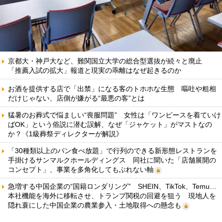
京都大・神戸大など、難関国立大学の総合型選抜が続々と廃止
「推薦入試の拡大」報道と現実の乖離はなぜ起きるのか
お酒を提供する店で「出禁」になる客のトホホな生態 嘔吐や粗相
だけじゃない、店側が嫌がる“最悪の客”とは
猛暑のお葬式で悩ましい“喪服問題” 女性は「ワンピースを着ていけ
ばOK」という俗説に潜む誤解、なぜ「ジャケット」がマストなの
か？《1級葬祭ディレクターが解説》
「30種類以上のパン食べ放題」で行列のできる新形態レストランを
手掛けるサンマルクホールディングス 同社に聞いた「店舗展開の
コンセプト」、事業を多角化してもぶれない軸
急増する中国企業の“国籍ロンダリング” SHEIN、TikTok、Temu…
本社機能を海外に移転させ、トランプ関税の回避を狙う 現地人を
隠れ蓑にした中国企業の農業参入・土地取得への懸念も