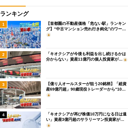
ランキング
【首都圏の不動産価格「危ない駅」ランキン
1
グ】“中古マンション売れ行き鈍化”のワー…
「キオクシアが今後も利益を出し続けるかは
2
分からない」資産11億円の個人投資家が…
【億り人オールスターが狙う20銘柄】「総資
3
産69億円超」90歳現役トレーダーから“10…
「キオクシアが再び株価10万円になる日は遠
4
い」資産3億円超のサラリーマン投資家が…