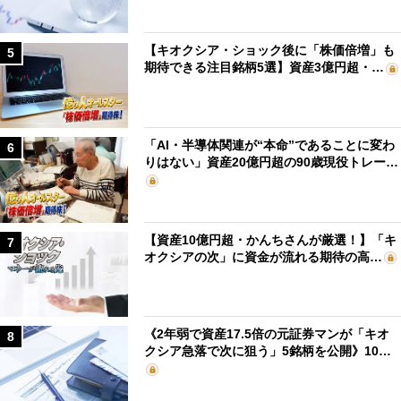
【キオクシア・ショック後に「株価倍増」も
5
期待できる注目銘柄5選】資産3億円超・…
「AI・半導体関連が“本命”であることに変わ
6
りはない」資産20億円超の90歳現役トレー…
【資産10億円超・かんちさんが厳選！】「キ
7
オクシアの次」に資金が流れる期待の高…
《2年弱で資産17.5倍の元証券マンが「キオ
8
クシア急落で次に狙う」5銘柄を公開》10…