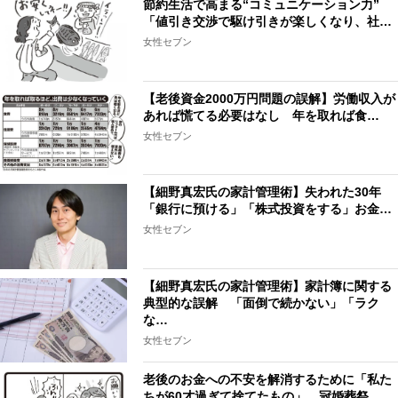
節約生活で高まる“コミュニケーション力”
「値引き交渉で駆け引きが楽しくなり、社…
女性セブン
【老後資金2000万円問題の誤解】労働収入が
あれば慌てる必要はなし 年を取れば食…
女性セブン
【細野真宏氏の家計管理術】失われた30年
「銀行に預ける」「株式投資をする」お金…
女性セブン
【細野真宏氏の家計管理術】家計簿に関する
典型的な誤解 「面倒で続かない」「ラク
な…
女性セブン
老後のお金への不安を解消するために「私た
ちが60才過ぎて捨てたもの」 冠婚葬祭…