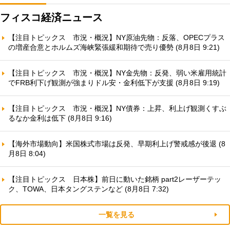
フィスコ経済ニュース
【注目トピックス 市況・概況】NY原油先物：反落、OPECプラス
の増産合意とホルムズ海峡緊張緩和期待で売り優勢 (8月8日 9:21)
【注目トピックス 市況・概況】NY金先物：反発、弱い米雇用統計
でFRB利下げ観測が強まりドル安・金利低下が支援 (8月8日 9:19)
【注目トピックス 市況・概況】NY債券：上昇、利上げ観測くすぶ
るなか金利は低下 (8月8日 9:16)
【海外市場動向】米国株式市場は反発、早期利上げ警戒感が後退 (8
月8日 8:04)
【注目トピックス 日本株】前日に動いた銘柄 part2レーザーテッ
ク、TOWA、日本タングステンなど (8月8日 7:32)
一覧を見る