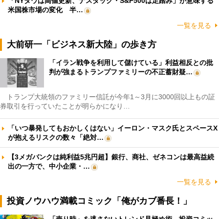
「NYダウは高値更新、ナスダック・S&P500は足踏み」が意味する
米国株市場の変化 半…
一覧を見る
大前研一「ビジネス新大陸」の歩き方
「イラン戦争を利用して儲けている」利益相反との批
判が強まるトランプファミリーの不正蓄財疑…
トランプ大統領のファミリー信託が今年1～3月に3000回以上もの証
券取引を行っていたことが明らかになり…
「いつ暴発してもおかしくはない」イーロン・マスク氏とスペースX
が抱えるリスクの数々「絶対…
【3メガバンクは純利益5兆円超】銀行、商社、ゼネコンは最高益続
出の一方で、中小企業・…
一覧を見る
投資ノウハウ満載コミック「俺がカブ番長！」
「売り時」を逃さないトレンド見極め術 投資コミッ