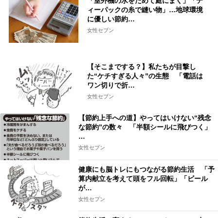
「室外機の水をためて庭にまく」「テ
ィーパックの糸で縫い物」…地球環境
に優しい節約…
女性セブン
【そこまでする？】私たちが目撃し
た“ケチすぎる人々”の生態 「電話は
ワン切りで折…
女性セブン
【節約上手への道】やってはいけない“残念
な節約”の数々 「半額シールに飛びつく」
…
女性セブン
健康にも脳トレにもつながる節約生活 「予
算内献立を考えて頭をフル回転」「ビール
が…
女性セブン