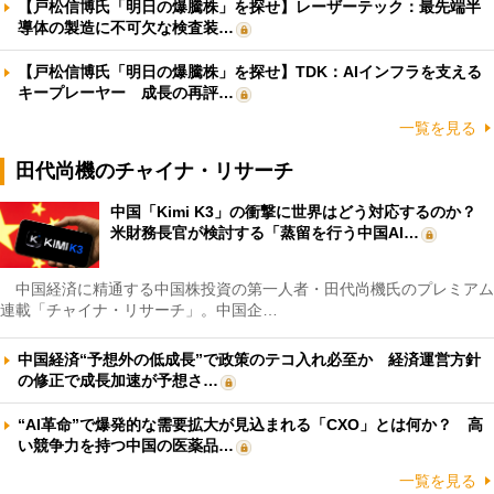
【戸松信博氏「明日の爆騰株」を探せ】レーザーテック：最先端半
導体の製造に不可欠な検査装…
【戸松信博氏「明日の爆騰株」を探せ】TDK：AIインフラを支える
キープレーヤー 成長の再評…
一覧を見る
田代尚機のチャイナ・リサーチ
中国「Kimi K3」の衝撃に世界はどう対応するのか？
米財務長官が検討する「蒸留を行う中国AI…
中国経済に精通する中国株投資の第一人者・田代尚機氏のプレミアム
連載「チャイナ・リサーチ」。中国企…
中国経済“予想外の低成長”で政策のテコ入れ必至か 経済運営方針
の修正で成長加速が予想さ…
“AI革命”で爆発的な需要拡大が見込まれる「CXO」とは何か？ 高
い競争力を持つ中国の医薬品…
一覧を見る