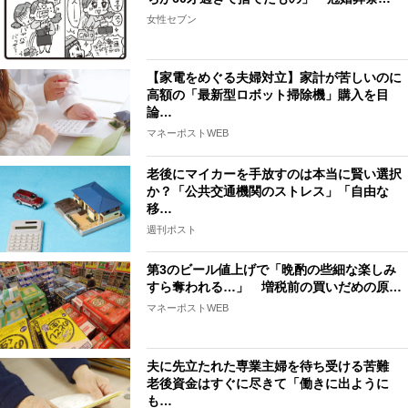
女性セブン
【家電をめぐる夫婦対立】家計が苦しいのに
高額の「最新型ロボット掃除機」購入を目
論…
マネーポストWEB
老後にマイカーを手放すのは本当に賢い選択
か？「公共交通機関のストレス」「自由な
移…
週刊ポスト
第3のビール値上げで「晩酌の些細な楽しみ
すら奪われる…」 増税前の買いだめの原…
マネーポストWEB
夫に先立たれた専業主婦を待ち受ける苦難
老後資金はすぐに尽きて「働きに出ように
も…