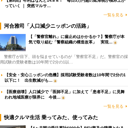
【第8回】年利はなんと14.6％！ 毎日5万円超の延滞税が積み上が
っていく ｜ 突然マルサ…
一覧を見る
河合雅司「人口減少ニッポンの活路」
【「警察官離れ」に歯止めはかかるか？】警察庁が本
気で取り組む「警察組織の構造改革」 実現…
警察庁が目下、頭を悩ませているのが「警察官不足」だ。警察官の採
用試験の受験者数は10年間で2分の1以…
【安全・安心ニッポンの危機】採用試験受験者数は10年間で2分の1
以下に！ 出生数減がも…
【医療崩壊】人口減少で「医師不足」に加えて「患者不足」に見舞
われ地域医療が限界に 今後…
一覧を見る
快適クルマ生活 乗ってみた、使ってみた
【4ヶ月間で受注累計6000台】BEV普及の障壁となる