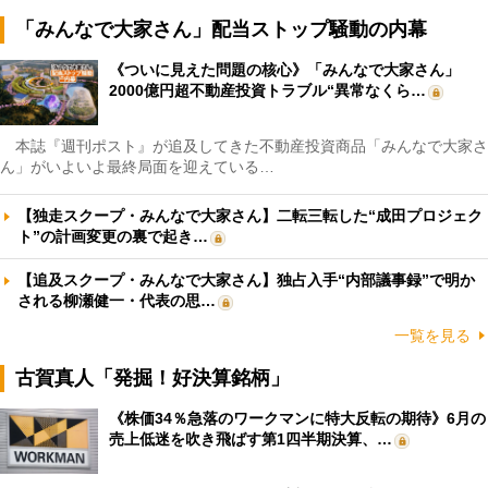
「みんなで大家さん」配当ストップ騒動の内幕
《ついに見えた問題の核心》「みんなで大家さん」
2000億円超不動産投資トラブル“異常なくら…
本誌『週刊ポスト』が追及してきた不動産投資商品「みんなで大家さ
ん」がいよいよ最終局面を迎えている…
【独走スクープ・みんなで大家さん】二転三転した“成田プロジェク
ト”の計画変更の裏で起き…
【追及スクープ・みんなで大家さん】独占入手“内部議事録”で明か
される柳瀬健一・代表の思…
一覧を見る
古賀真人「発掘！好決算銘柄」
《株価34％急落のワークマンに特大反転の期待》6月の
売上低迷を吹き飛ばす第1四半期決算、…