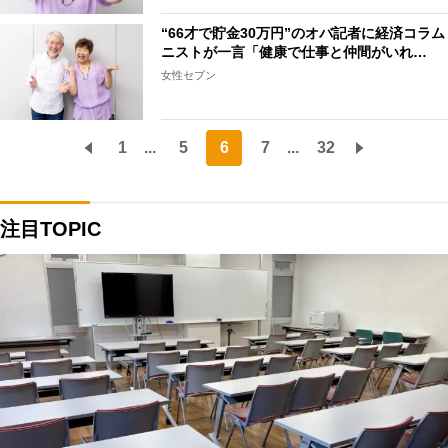
“66才で貯金30万円”のオバ記者に経済コラム
ニストが一言「健康で仕事と仲間がいれ…
女性セブン
1
...
5
6
7
...
32
注目TOPIC