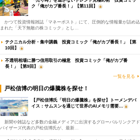
ク「俺がカブ番長！」【第11回】
かつて投資情報雑誌「マネーポスト」にて、圧倒的な情報量が詰め込
まれた「天下無敵の株コミック」とし…
テクニカル分析・集中講義 投資コミック「俺がカブ番長！」【第
10回】
不透明相場に勝つ信用取引の極意 投資コミック「俺がカブ番
長！」【第9回】
一覧を見る
戸松信博の明日の爆騰株を探せ！
【戸松信博氏「明日の爆騰株」を探せ】トーメンデバ
イス：サムスンを通じて世界のAIメモリ需要…
新聞や雑誌など多数の金融メディアに出演するグローバルリンクアド
バイザーズ代表の戸松信博氏が、最新…