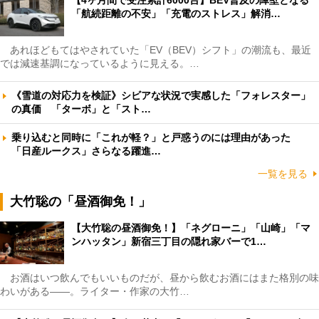
「航続距離の不安」「充電のストレス」解消…
あれほどもてはやされていた「EV（BEV）シフト」の潮流も、最近
では減速基調になっているように見える。…
《雪道の対応力を検証》シビアな状況で実感した「フォレスター」
の真価 「ターボ」と「スト…
乗り込むと同時に「これが軽？」と戸惑うのには理由があった
「日産ルークス」さらなる躍進…
一覧を見る
大竹聡の「昼酒御免！」
【大竹聡の昼酒御免！】「ネグローニ」「山崎」「マ
ンハッタン」新宿三丁目の隠れ家バーで1…
お酒はいつ飲んでもいいものだが、昼から飲むお酒にはまた格別の味
わいがある――。ライター・作家の大竹…