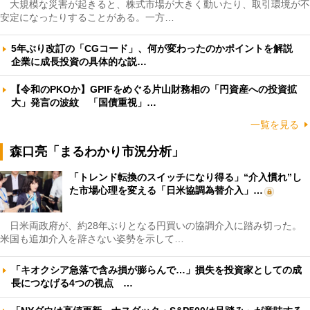
大規模な災害が起きると、株式市場が大きく動いたり、取引環境が不
安定になったりすることがある。一方…
5年ぶり改訂の「CGコード」、何が変わったのかポイントを解説
企業に成長投資の具体的な説…
【令和のPKOか】GPIFをめぐる片山財務相の「円資産への投資拡
大」発言の波紋 「国債重視」…
一覧を見る
森口亮「まるわかり市況分析」
「トレンド転換のスイッチになり得る」“介入慣れ”し
た市場心理を変える「日米協調為替介入」…
日米両政府が、約28年ぶりとなる円買いの協調介入に踏み切った。
米国も追加介入を辞さない姿勢を示して…
「キオクシア急落で含み損が膨らんで…」損失を投資家としての成
長につなげる4つの視点 …