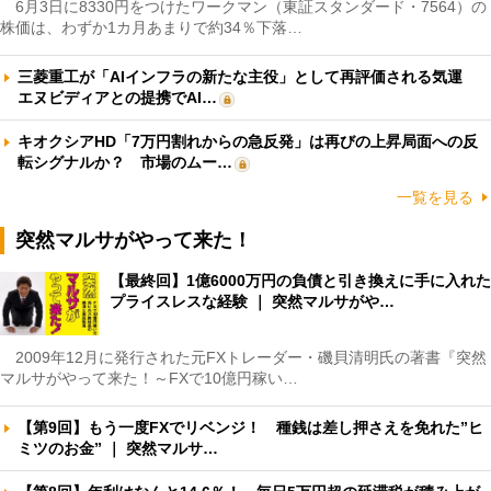
6月3日に8330円をつけたワークマン（東証スタンダード・7564）の
株価は、わずか1カ月あまりで約34％下落…
三菱重工が「AIインフラの新たな主役」として再評価される気運
エヌビディアとの提携でAI…
キオクシアHD「7万円割れからの急反発」は再びの上昇局面への反
転シグナルか？ 市場のムー…
一覧を見る
突然マルサがやって来た！
【最終回】1億6000万円の負債と引き換えに手に入れた
プライスレスな経験 ｜ 突然マルサがや…
2009年12月に発行された元FXトレーダー・磯貝清明氏の著書『突然
マルサがやって来た！～FXで10億円稼い…
【第9回】もう一度FXでリベンジ！ 種銭は差し押さえを免れた”ヒ
ミツのお金” ｜ 突然マルサ…