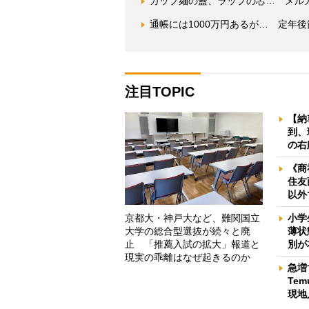
カップ麺の蓋、ラップの芯… メル
通帳には1000万円あるが… 定年
注目TOPIC
【納
到、
の右
《商
住友
以外
京都大・神戸大など、難関国立
小学
大学の総合型選抜が続々と廃
薄状
止 「推薦入試の拡大」報道と
別が
現実の乖離はなぜ起きるのか
急増
Te
現地