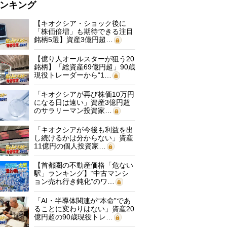
ンキング
【キオクシア・ショック後に
「株価倍増」も期待できる注目
銘柄5選】資産3億円超…
【億り人オールスターが狙う20
銘柄】「総資産69億円超」90歳
現役トレーダーから“1…
「キオクシアが再び株価10万円
になる日は遠い」資産3億円超
のサラリーマン投資家…
「キオクシアが今後も利益を出
し続けるかは分からない」資産
11億円の個人投資家…
【首都圏の不動産価格「危ない
駅」ランキング】“中古マンシ
ョン売れ行き鈍化”のワ…
「AI・半導体関連が“本命”であ
ることに変わりはない」資産20
億円超の90歳現役トレ…