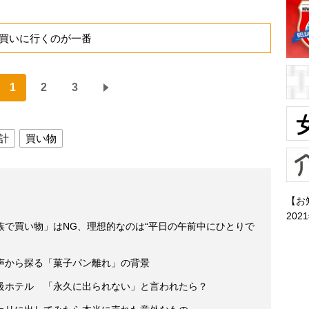
買いに行くのが一番
1
2
3
計
買い物
【お
202
族で買い物」はNG、理想的なのは“平日の午前中にひとりで
声から探る「菓子パン離れ」の背景
級ホテル 「永久に出られない」と言われたら？