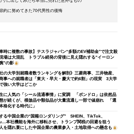
カリに出してみたら本当に売れた意外なもの
後節約に努めてきた70代男性の後悔
車時に複数の事故】テスラジャパン“多額のEV補助金”で注文殺
現場は大混乱 トラブル続発の背後に見え隠れする“イーロン
腕”の影
社の大学別就職者数ランキングを解剖》三菱商事、三井物産、
商事への就職者は「東大・早大・慶大で約6割」の現実 3大学
で強い大学はどこか
生に人気の「シール流通事情」に変調 「ボンドロ」は依然品
態が続くが、模倣品や類似品が大量流通し一部で値崩れ 「選
本格化する時代に」
する中国企業の“国籍ロンダリング” SHEIN、TikTok、
mu…本社機能を海外に移転させ、トランプ関税の回避を狙う
人を隠れ蓑にした中国企業の農業参入・土地取得への懸念も