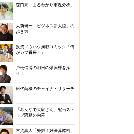
森口亮「まるわかり市況分析」
大前研一「ビジネス新大陸」の
歩き方
投資ノウハウ満載コミック「俺
がカブ番長！」
戸松信博の明日の爆騰株を探
せ！
田代尚機のチャイナ・リサーチ
「みんなで大家さん」配当スト
ップ騒動の内幕
古賀真人「発掘！好決算銘柄」