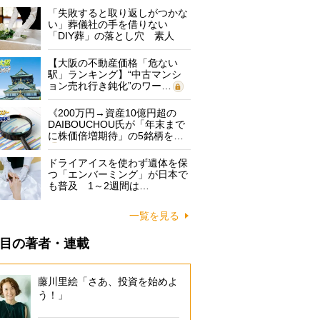
「失敗すると取り返しがつかな
い」葬儀社の手を借りない
「DIY葬」の落とし穴 素人
に…
【大阪の不動産価格「危ない
駅」ランキング】“中古マンシ
ョン売れ行き鈍化”のワー…
《200万円→資産10億円超の
DAIBOUCHOU氏が「年末まで
に株価倍増期待」の5銘柄を…
ドライアイスを使わず遺体を保
つ「エンバーミング」が日本で
も普及 1～2週間は…
一覧を見る
目の著者・連載
藤川里絵「さあ、投資を始めよ
う！」