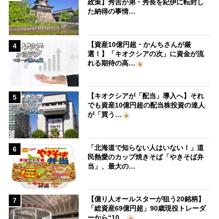
政策】秀吉が弟・秀長を紀伊に転封し
た納得の事情…
【資産10億円超・かんちさんが厳
4
選！】「キオクシアの次」に資金が流
れる期待の高…
【キオクシアが「配当」導入へ】それ
5
でも資産10億円超の配当株投資の達人
が「買う…
「北海道で知らない人はいない！」道
6
民熱愛のカップ焼きそば「やきそば弁
当」、最大の…
【億り人オールスターが狙う20銘柄】
7
「総資産69億円超」90歳現役トレーダ
ーから“10…