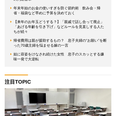
年末年始のお金の使いすぎを防ぐ節約術 飲み会・帰
省・福袋など早めに予算を決めておく
【来年のお年玉どうする？】「親戚で話し合って廃止」
「あげる年齡を引き下げ」などルールを見直しする人た
ちが続々
帰省費用は親が援助するもの？ 息子夫婦の“お願い”を断
った70歳主婦を悩ませる嫁の一言
姑に容姿をけなされ続けた女性 息子のスカッとする嫌
味一発で大逆転
注目TOPIC