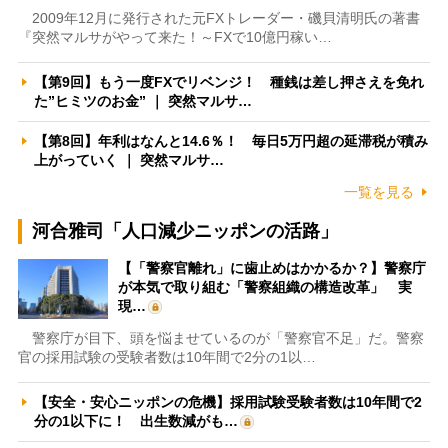
2009年12月に発行された元FXトレーダー・磯貝清明氏の著書
『突然マルサがやって来た！～FXで10億円稼い…
【第9回】もう一度FXでリベンジ！ 種銭は差し押さえを免れ
た”ヒミツのお金” ｜ 突然マルサ…
【第8回】年利はなんと14.6％！ 毎日5万円超の延滞税が積み
上がっていく ｜ 突然マルサ…
一覧を見る
河合雅司「人口減少ニッポンの活路」
【「警察官離れ」に歯止めはかかるか？】警察庁
が本気で取り組む「警察組織の構造改革」 実
現…
警察庁が目下、頭を悩ませているのが「警察官不足」だ。警察
官の採用試験の受験者数は10年間で2分の1以…
【安全・安心ニッポンの危機】採用試験受験者数は10年間で2
分の1以下に！ 出生数減がも…