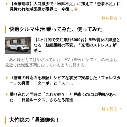
【医療崩壊】人口減少で「医師不足」に加えて「患者不足」に
見舞われ地域医療が限界に 今後…
一覧を見る
快適クルマ生活 乗ってみた、使ってみた
【4ヶ月間で受注累計6000台】BEV普及の障壁と
なる「航続距離の不安」「充電のストレス」解
消…
あれほどもてはやされていた「EV（BEV）シフト」の潮流も、
最近では減速基調になっているように見える。…
《雪道の対応力を検証》シビアな状況で実感した「フォレスタ
ー」の真価 「ターボ」と「スト…
乗り込むと同時に「これが軽？」と戸惑うのには理由があっ
た 「日産ルークス」さらなる躍進…
一覧を見る
大竹聡の「昼酒御免！」