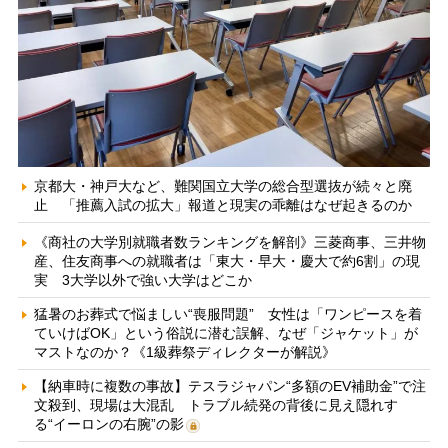
京都大・神戸大など、難関国立大学の総合型選抜が続々と廃
止 「推薦入試の拡大」報道と現実の乖離はなぜ起きるのか
《商社の大学別就職者数ランキングを解剖》三菱商事、三井物
産、住友商事への就職者は「東大・早大・慶大で約6割」の現
実 3大学以外で強い大学はどこか
猛暑のお葬式で悩ましい“喪服問題” 女性は「ワンピースを着
ていけばOK」という俗説に潜む誤解、なぜ「ジャケット」が
マストなのか？《1級葬祭ディレクターが解説》
【納車時に複数の事故】テスラジャパン“多額のEV補助金”で注
文殺到、現場は大混乱 トラブル続発の背後に見え隠れす
る“イーロンの右腕”の影