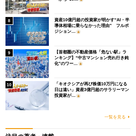
資産10億円超の投資家が明かす“AI・半
8
導体相場に乗らなかった理由” フルポ
ジション…
【首都圏の不動産価格「危ない駅」ラ
9
ンキング】“中古マンション売れ行き鈍
化”のワー…
「キオクシアが再び株価10万円になる
10
日は遠い」資産3億円超のサラリーマン
投資家が…
一覧を見る