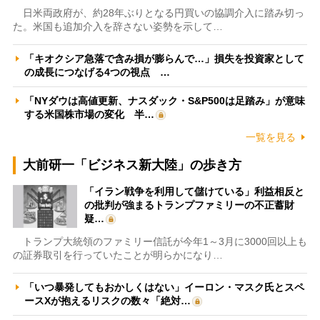
日米両政府が、約28年ぶりとなる円買いの協調介入に踏み切っ
た。米国も追加介入を辞さない姿勢を示して…
「キオクシア急落で含み損が膨らんで…」損失を投資家として
の成長につなげる4つの視点 …
「NYダウは高値更新、ナスダック・S&P500は足踏み」が意味
する米国株市場の変化 半…
一覧を見る
大前研一「ビジネス新大陸」の歩き方
「イラン戦争を利用して儲けている」利益相反と
の批判が強まるトランプファミリーの不正蓄財
疑…
トランプ大統領のファミリー信託が今年1～3月に3000回以上も
の証券取引を行っていたことが明らかになり…
「いつ暴発してもおかしくはない」イーロン・マスク氏とスペ
ースXが抱えるリスクの数々「絶対…