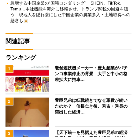
急増する中国企業の“国籍ロンダリング” SHEIN、TikTok、
Temu…本社機能を海外に移転させ、トランプ関税の回避を狙
う 現地人を隠れ蓑にした中国企業の農業参入・土地取得への
懸念も
関連記事
ランキング
老舗遊技機メーカー・豊丸産業がパチ
1
ンコ事業停止の背景 大手と中小の格
差拡大に拍車…
豊臣兄弟は転戦続きでなぜ軍費が続い
2
たのか？ 信長亡き後、秀吉・秀長の
突出した経済…
【天下統一を見据えた豊臣兄弟の経済
3