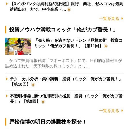
【3メガバンクは純利益5兆円超】銀行、商社、ゼネコンは最高
益続出の一方で、中小企業・…
一覧を見る
投資ノウハウ満載コミック「俺がカブ番長！」
「売り時」を逃さないトレンド見極め術 投資コ
ミック「俺がカブ番長！」【第11回】
かつて投資情報雑誌「マネーポスト」にて、圧倒的な情報量が
詰め込まれた「天下無敵の株コミック」とし…
テクニカル分析・集中講義 投資コミック「俺がカブ番長！」
【第10回】
不透明相場に勝つ信用取引の極意 投資コミック「俺がカブ番
長！」【第9回】
一覧を見る
戸松信博の明日の爆騰株を探せ！