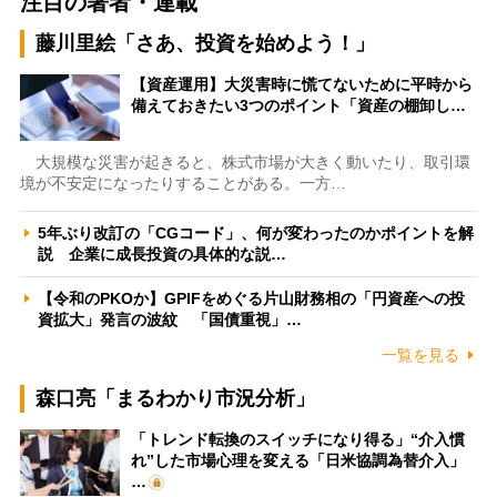
注目の著者・連載
藤川里絵「さあ、投資を始めよう！」
【資産運用】大災害時に慌てないために平時から
備えておきたい3つのポイント「資産の棚卸し…
大規模な災害が起きると、株式市場が大きく動いたり、取引環
境が不安定になったりすることがある。一方…
5年ぶり改訂の「CGコード」、何が変わったのかポイントを解
説 企業に成長投資の具体的な説…
【令和のPKOか】GPIFをめぐる片山財務相の「円資産への投
資拡大」発言の波紋 「国債重視」…
一覧を見る
森口亮「まるわかり市況分析」
「トレンド転換のスイッチになり得る」“介入慣
れ”した市場心理を変える「日米協調為替介入」
…