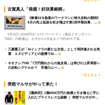
古賀真人「発掘！好決算銘柄」
《株価34％急落のワークマンに特大反転の期待》
6月の売上低迷を吹き飛ばす第1四半期決算、…
6月3日に8330円をつけたワークマン（東証スタンダード・
7564）の株価は、わずか1カ月あまりで約34％下落…
三菱重工が「AIインフラの新たな主役」として再評価される気
運 エヌビディアとの提携でAI…
キオクシアHD「7万円割れからの急反発」は再びの上昇局面へ
の反転シグナルか？ 市場のムー…
一覧を見る
突然マルサがやって来た！
【最終回】1億6000万円の負債と引き換えに手に
入れたプライスレスな経験 ｜ 突然マルサがや…