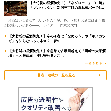
【大竹聡の昼酒御免！】「ネグローニ」「山崎」
「マンハッタン」新宿三丁目の隠れ家バーで1…
お酒はいつ飲んでもいいものだが、昼から飲むお酒にはまた格
別の味わいがある――。ライター・作家の大竹…
【大竹聡の昼酒御免！】今の若者は「なめろう」や「キヌカツ
ギ」を知らないって本当？ 昔の…
【大竹聡の昼酒御免！】京急線で多摩川越えて「川崎の大衆酒
場」へと昼酒旅 押し寄せるノス…
一覧を見る
著者・連載の一覧を見る