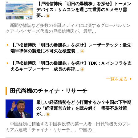
【戸松信博氏「明日の爆騰株」を探せ】トーメン
デバイス：サムスンを通じて世界のAIメモリ需
要…
新聞や雑誌など多数の金融メディアに出演するグローバルリン
クアドバイザーズ代表の戸松信博氏が、最新…
【戸松信博氏「明日の爆騰株」を探せ】レーザーテック：最先
端半導体の製造に不可欠な検査装…
【戸松信博氏「明日の爆騰株」を探せ】TDK：AIインフラを支
えるキープレーヤー 成長の再評…
一覧を見る
田代尚機のチャイナ・リサーチ
厳しい経済情勢をどう打開するか？中国の下半期
の「経済運営方針」を読み解く 需要不足対策
が…
中国経済に精通する中国株投資の第一人者・田代尚機氏のプレ
ミアム連載「チャイナ・リサーチ」。中国の…