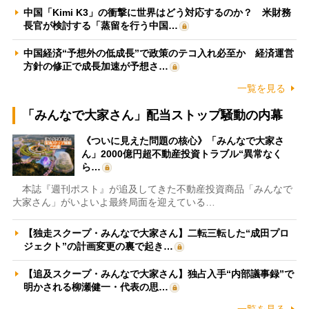
中国「Kimi K3」の衝撃に世界はどう対応するのか？ 米財務
長官が検討する「蒸留を行う中国…
中国経済“予想外の低成長”で政策のテコ入れ必至か 経済運営
方針の修正で成長加速が予想さ…
一覧を見る
「みんなで大家さん」配当ストップ騒動の内幕
《ついに見えた問題の核心》「みんなで大家さ
ん」2000億円超不動産投資トラブル“異常なく
ら…
本誌『週刊ポスト』が追及してきた不動産投資商品「みんなで
大家さん」がいよいよ最終局面を迎えている…
【独走スクープ・みんなで大家さん】二転三転した“成田プロ
ジェクト”の計画変更の裏で起き…
【追及スクープ・みんなで大家さん】独占入手“内部議事録”で
明かされる柳瀬健一・代表の思…
一覧を見る