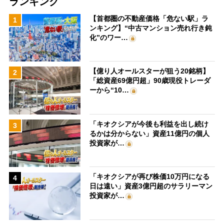
ランキング
【首都圏の不動産価格「危ない駅」ラ
1
ンキング】“中古マンション売れ行き鈍
化”のワー…
【億り人オールスターが狙う20銘柄】
2
「総資産69億円超」90歳現役トレーダ
ーから“10…
「キオクシアが今後も利益を出し続け
3
るかは分からない」資産11億円の個人
投資家が…
「キオクシアが再び株価10万円になる
4
日は遠い」資産3億円超のサラリーマン
投資家が…