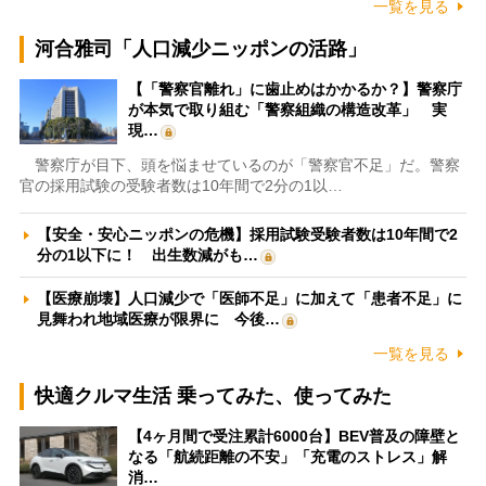
一覧を見る
河合雅司「人口減少ニッポンの活路」
【「警察官離れ」に歯止めはかかるか？】警察庁
が本気で取り組む「警察組織の構造改革」 実
現…
警察庁が目下、頭を悩ませているのが「警察官不足」だ。警察
官の採用試験の受験者数は10年間で2分の1以…
【安全・安心ニッポンの危機】採用試験受験者数は10年間で2
分の1以下に！ 出生数減がも…
【医療崩壊】人口減少で「医師不足」に加えて「患者不足」に
見舞われ地域医療が限界に 今後…
一覧を見る
快適クルマ生活 乗ってみた、使ってみた
【4ヶ月間で受注累計6000台】BEV普及の障壁と
なる「航続距離の不安」「充電のストレス」解
消…