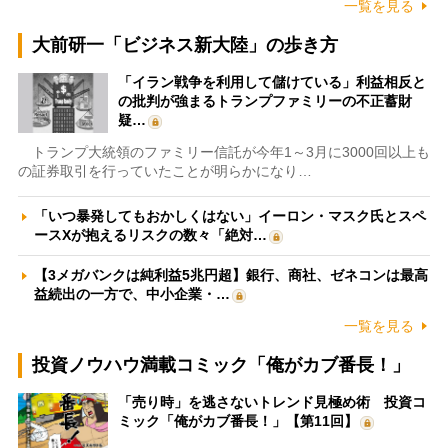
一覧を見る
大前研一「ビジネス新大陸」の歩き方
「イラン戦争を利用して儲けている」利益相反と
の批判が強まるトランプファミリーの不正蓄財
疑…
トランプ大統領のファミリー信託が今年1～3月に3000回以上も
の証券取引を行っていたことが明らかになり…
「いつ暴発してもおかしくはない」イーロン・マスク氏とスペ
ースXが抱えるリスクの数々「絶対…
【3メガバンクは純利益5兆円超】銀行、商社、ゼネコンは最高
益続出の一方で、中小企業・…
一覧を見る
投資ノウハウ満載コミック「俺がカブ番長！」
「売り時」を逃さないトレンド見極め術 投資コ
ミック「俺がカブ番長！」【第11回】