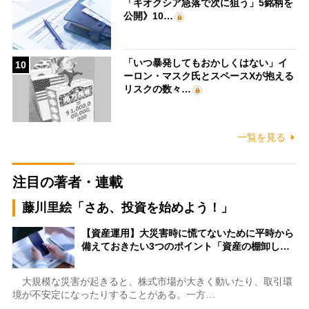
「キオクシア急落で次に狙う」5銘柄を
公開》10…
「いつ暴発してもおかしくはない」イ
10
ーロン・マスク氏とスペースXが抱える
リスクの数々…
一覧を見る
注目の著者・連載
藤川里絵「さあ、投資を始めよう！」
【資産運用】大災害時に慌てないために平時から
備えておきたい3つのポイント「資産の棚卸し…
大規模な災害が起きると、株式市場が大きく動いたり、取引環
境が不安定になったりすることがある。一方…