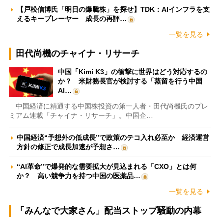
【戸松信博氏「明日の爆騰株」を探せ】TDK：AIインフラを支
えるキープレーヤー 成長の再評…
一覧を見る
田代尚機のチャイナ・リサーチ
中国「Kimi K3」の衝撃に世界はどう対応するの
か？ 米財務長官が検討する「蒸留を行う中国
AI…
中国経済に精通する中国株投資の第一人者・田代尚機氏のプレ
ミアム連載「チャイナ・リサーチ」。中国企…
中国経済“予想外の低成長”で政策のテコ入れ必至か 経済運営
方針の修正で成長加速が予想さ…
“AI革命”で爆発的な需要拡大が見込まれる「CXO」とは何
か？ 高い競争力を持つ中国の医薬品…
一覧を見る
「みんなで大家さん」配当ストップ騒動の内幕