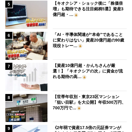
【キオクシア・ショック後に「株価倍
5
増」も期待できる注目銘柄5選】資産3
億円超・…
「AI・半導体関連が“本命”であること
6
に変わりはない」資産20億円超の90歳
現役トレー…
【資産10億円超・かんちさんが厳
7
選！】「キオクシアの次」に資金が流
れる期待の高…
【世帯年収別・東京23区マンション
8
「狙い目駅」を大公開】年収500万円、
700万円で…
《2年弱で資産17.5倍の元証券マンが
9