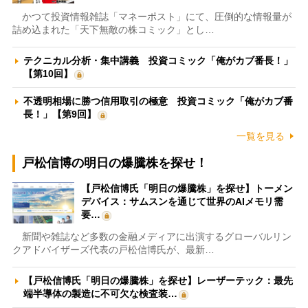
かつて投資情報雑誌「マネーポスト」にて、圧倒的な情報量が
詰め込まれた「天下無敵の株コミック」とし…
テクニカル分析・集中講義 投資コミック「俺がカブ番長！」
【第10回】
不透明相場に勝つ信用取引の極意 投資コミック「俺がカブ番
長！」【第9回】
一覧を見る
戸松信博の明日の爆騰株を探せ！
【戸松信博氏「明日の爆騰株」を探せ】トーメン
デバイス：サムスンを通じて世界のAIメモリ需
要…
新聞や雑誌など多数の金融メディアに出演するグローバルリン
クアドバイザーズ代表の戸松信博氏が、最新…
【戸松信博氏「明日の爆騰株」を探せ】レーザーテック：最先
端半導体の製造に不可欠な検査装…