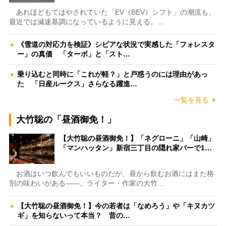
あれほどもてはやされていた「EV（BEV）シフト」の潮流も、
最近では減速基調になっているように見える。…
《雪道の対応力を検証》シビアな状況で実感した「フォレスタ
ー」の真価 「ターボ」と「スト…
乗り込むと同時に「これが軽？」と戸惑うのには理由があっ
た 「日産ルークス」さらなる躍進…
一覧を見る
大竹聡の「昼酒御免！」
【大竹聡の昼酒御免！】「ネグローニ」「山崎」
「マンハッタン」新宿三丁目の隠れ家バーで1…
お酒はいつ飲んでもいいものだが、昼から飲むお酒にはまた格
別の味わいがある――。ライター・作家の大竹…
【大竹聡の昼酒御免！】今の若者は「なめろう」や「キヌカツ
ギ」を知らないって本当？ 昔の…