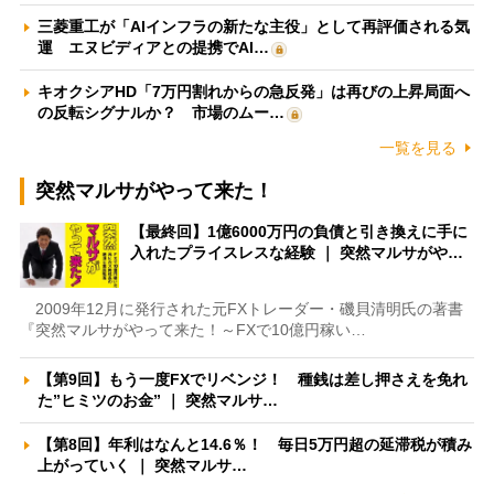
三菱重工が「AIインフラの新たな主役」として再評価される気
運 エヌビディアとの提携でAI…
キオクシアHD「7万円割れからの急反発」は再びの上昇局面へ
の反転シグナルか？ 市場のムー…
一覧を見る
突然マルサがやって来た！
【最終回】1億6000万円の負債と引き換えに手に
入れたプライスレスな経験 ｜ 突然マルサがや…
2009年12月に発行された元FXトレーダー・磯貝清明氏の著書
『突然マルサがやって来た！～FXで10億円稼い…
【第9回】もう一度FXでリベンジ！ 種銭は差し押さえを免れ
た”ヒミツのお金” ｜ 突然マルサ…
【第8回】年利はなんと14.6％！ 毎日5万円超の延滞税が積み
上がっていく ｜ 突然マルサ…