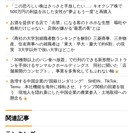
「この恐ろしい株はさっさと手放したい…」キオクシア株で
500万円の利益を出した女性が“夢よもう一度”と再購入
お酒を提供する店で「出禁」になる客のトホホな生態 嘔吐や
粗相だけじゃない、店側が嫌がる“最悪の客”とは
《商社の大学別就職者数ランキングを解剖》三菱商事、三井物
産、住友商事への就職者は「東大・早大・慶大で約6割」の現
実 3大学以外で強い大学はどこか
「30種類以上のパン食べ放題」で行列のできる新形態レストラ
ンを手掛けるサンマルクホールディングス 同社に聞いた「店
舗展開のコンセプト」、事業を多角化してもぶれない軸
急増する中国企業の“国籍ロンダリング” SHEIN、TikTok、
Temu…本社機能を海外に移転させ、トランプ関税の回避を狙
う 現地人を隠れ蓑にした中国企業の農業参入・土地取得への
懸念も
関連記事