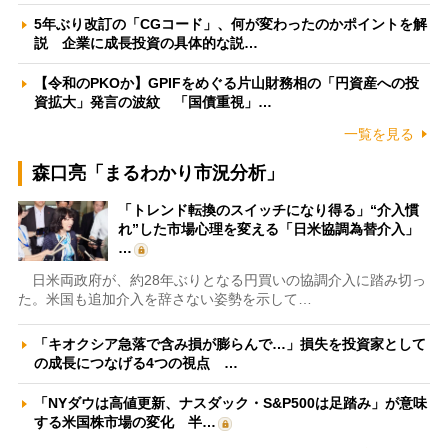
5年ぶり改訂の「CGコード」、何が変わったのかポイントを解
説 企業に成長投資の具体的な説…
【令和のPKOか】GPIFをめぐる片山財務相の「円資産への投
資拡大」発言の波紋 「国債重視」…
一覧を見る
森口亮「まるわかり市況分析」
「トレンド転換のスイッチになり得る」“介入慣
れ”した市場心理を変える「日米協調為替介入」
…
日米両政府が、約28年ぶりとなる円買いの協調介入に踏み切っ
た。米国も追加介入を辞さない姿勢を示して…
「キオクシア急落で含み損が膨らんで…」損失を投資家として
の成長につなげる4つの視点 …
「NYダウは高値更新、ナスダック・S&P500は足踏み」が意味
する米国株市場の変化 半…