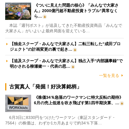
《ついに見えた問題の核心》「みんなで大家さ
ん」2000億円超不動産投資トラブル“異常なく
ら…
本誌『週刊ポスト』が追及してきた不動産投資商品「みんなで
大家さん」がいよいよ最終局面を迎えている…
【独走スクープ・みんなで大家さん】二転三転した“成田プロ
ジェクト”の計画変更の裏で起き…
【追及スクープ・みんなで大家さん】独占入手“内部議事録”で
明かされる柳瀬健一・代表の思…
一覧を見る
古賀真人「発掘！好決算銘柄」
《株価34％急落のワークマンに特大反転の期待》
6月の売上低迷を吹き飛ばす第1四半期決算、…
6月3日に8330円をつけたワークマン（東証スタンダード・
7564）の株価は、わずか1カ月あまりで約34％下落…