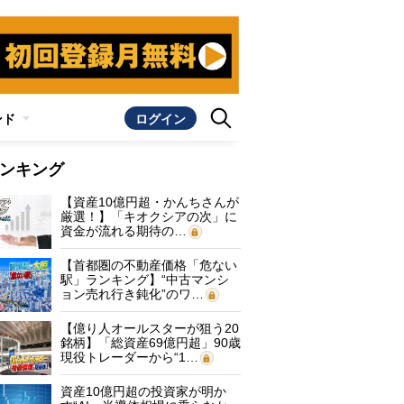
ンド
ログイン
ンキング
【資産10億円超・かんちさんが
厳選！】「キオクシアの次」に
資金が流れる期待の…
【首都圏の不動産価格「危ない
駅」ランキング】“中古マンシ
ョン売れ行き鈍化”のワ…
【億り人オールスターが狙う20
銘柄】「総資産69億円超」90歳
現役トレーダーから“1…
資産10億円超の投資家が明か