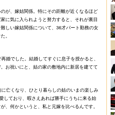
のが、嫁姑関係。特にその距離が近くなるほど
実家に気に入られようと努力すると、それが裏目
難しい嫁姑関係について、36才パート勤務の女
けた。
で再婚でした。結婚してすぐに息子を授かると、
び。お祝いにと、姑の家の敷地内に新居を建てて
前に亡くなり、ひとり暮らしの姑のいまの楽しみ
溺愛しており、暇さえあれば勝手にうちに来る始
すが、何かというと、私と元嫁を比べるんです。