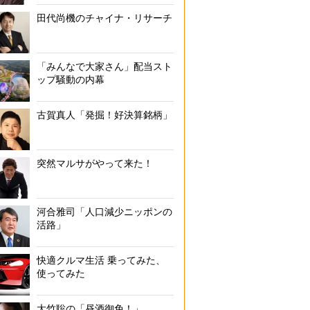
田代尚機のチャイナ・リサーチ
「みんなで大家さん」配当スト
ップ騒動の内幕
古賀真人「発掘！好決算銘柄」
突然マルサがやって来た！
河合雅司「人口減少ニッポンの
活路」
快適クルマ生活 乗ってみた、
使ってみた
大竹聡の「昼酒御免！」