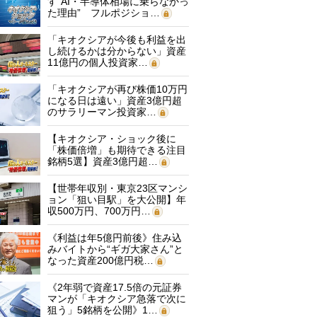
す“AI・半導体相場に乗らなかっ
た理由” フルポジショ…
「キオクシアが今後も利益を出
し続けるかは分からない」資産
11億円の個人投資家…
「キオクシアが再び株価10万円
になる日は遠い」資産3億円超
のサラリーマン投資家…
【キオクシア・ショック後に
「株価倍増」も期待できる注目
銘柄5選】資産3億円超…
【世帯年収別・東京23区マンシ
ョン「狙い目駅」を大公開】年
収500万円、700万円…
《利益は年5億円前後》住み込
みバイトから“ギガ大家さん”と
なった資産200億円税…
《2年弱で資産17.5倍の元証券
マンが「キオクシア急落で次に
狙う」5銘柄を公開》1…