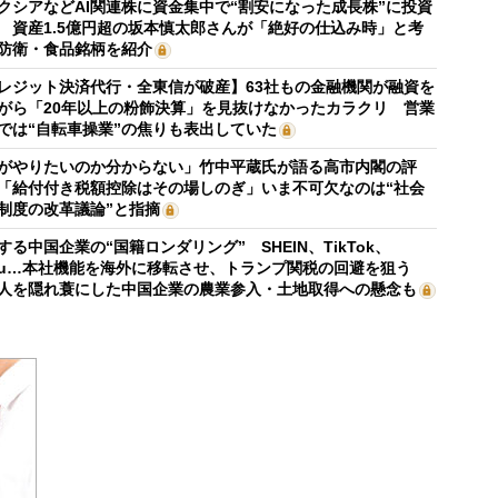
クシアなどAI関連株に資金集中で“割安になった成長株”に投資
 資産1.5億円超の坂本慎太郎さんが「絶好の仕込み時」と考
防衛・食品銘柄を紹介
レジット決済代行・全東信が破産】63社もの金融機関が融資を
がら「20年以上の粉飾決算」を見抜けなかったカラクリ 営業
では“自転車操業”の焦りも表出していた
がやりたいのか分からない」竹中平蔵氏が語る高市内閣の評
「給付付き税額控除はその場しのぎ」いま不可欠なのは“社会
制度の改革議論”と指摘
する中国企業の“国籍ロンダリング” SHEIN、TikTok、
mu…本社機能を海外に移転させ、トランプ関税の回避を狙う
人を隠れ蓑にした中国企業の農業参入・土地取得への懸念も