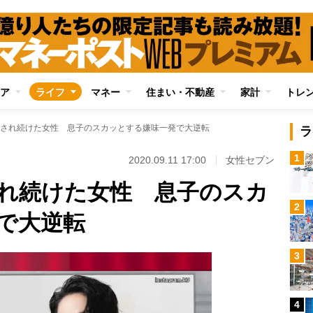
ア
ライフ
マネー
住まい・不動産
家計
トレ
され続けた女性 息子のスカッとする嫌味一発で大逆転
ラ
1
2020.09.11 17:00
女性セブン
れ続けた女性 息子のスカ
2
で大逆転
3
4