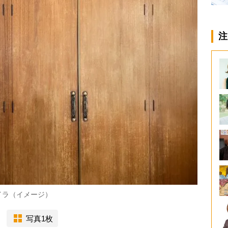
注
イラ（イメージ）
写真1枚