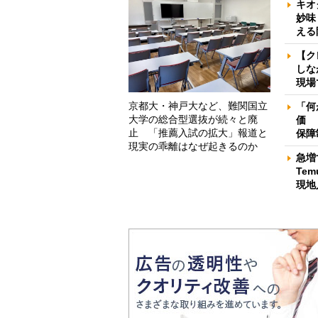
キオ
妙味
える
【ク
しな
現場
京都大・神戸大など、難関国立
「何
大学の総合型選抜が続々と廃
価 
止 「推薦入試の拡大」報道と
保障
現実の乖離はなぜ起きるのか
急増
Te
現地