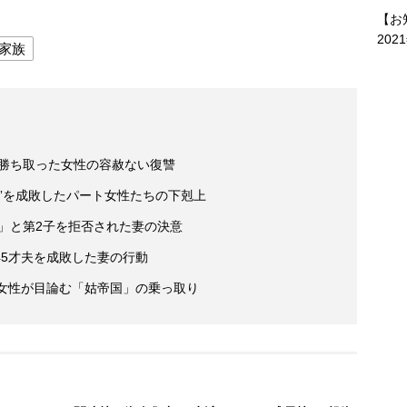
【お
202
家族
を勝ち取った女性の容赦ない復讐
”を成敗したパート女性たちの下剋上
い」と第2子を拒否された妻の決意
5才夫を成敗した妻の行動
代女性が目論む「姑帝国」の乗っ取り