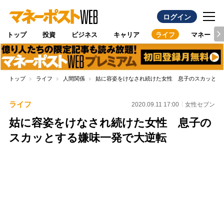
ログイン
トップ
投資
ビジネス
キャリア
ライフ
マネー
トップ
ライフ
人間関係
姑に容姿をけなされ続けた女性 息子のスカッとす
ライフ
2020.09.11 17:00
女性セブン
姑に容姿をけなされ続けた女性 息子の
スカッとする嫌味一発で大逆転
Loaded
:
100.00%
/
Unmute