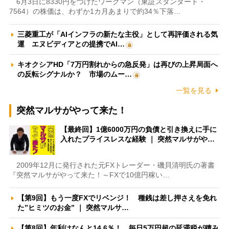
6月3日に8330円をつけたワークマン（東証スタンダード・
7564）の株価は、わずか1カ月あまりで約34％下落…
三菱重工が「AIインフラの新たな主役」として再評価される気
運 エヌビディアとの提携でAI…
キオクシアHD「7万円割れからの急反発」は再びの上昇局面へ
の反転シグナルか？ 市場のムー…
一覧を見る
突然マルサがやって来た！
【最終回】1億6000万円の負債と引き換えに手に
入れたプライスレスな経験 ｜ 突然マルサがや…
2009年12月に発行された元FXトレーダー・磯貝清明氏の著書
『突然マルサがやって来た！～FXで10億円稼い…
【第9回】もう一度FXでリベンジ！ 種銭は差し押さえを免れ
た”ヒミツのお金” ｜ 突然マルサ…
【第8回】年利はなんと14.6％！ 毎日5万円超の延滞税が積み