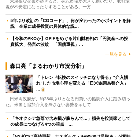
大規模な災害が起きると、株式市場が大きく動いたり、取引環
境が不安定になったりすることがある。一方…
5年ぶり改訂の「CGコード」、何が変わったのかポイントを解
説 企業に成長投資の具体的な説…
【令和のPKOか】GPIFをめぐる片山財務相の「円資産への投
資拡大」発言の波紋 「国債重視」…
一覧を見る
森口亮「まるわかり市況分析」
「トレンド転換のスイッチになり得る」“介入慣
れ”した市場心理を変える「日米協調為替介入」
…
日米両政府が、約28年ぶりとなる円買いの協調介入に踏み切っ
た。米国も追加介入を辞さない姿勢を示して…
「キオクシア急落で含み損が膨らんで…」損失を投資家として
の成長につなげる4つの視点 …
「NYダウは高値更新、ナスダック・S&P500は足踏み」が意味