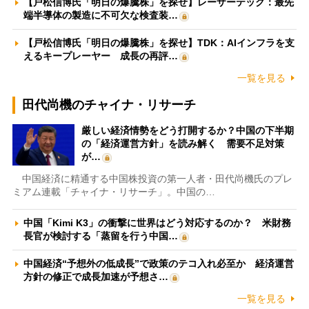
【戸松信博氏「明日の爆騰株」を探せ】レーザーテック：最先
端半導体の製造に不可欠な検査装…
【戸松信博氏「明日の爆騰株」を探せ】TDK：AIインフラを支
えるキープレーヤー 成長の再評…
一覧を見る
田代尚機のチャイナ・リサーチ
厳しい経済情勢をどう打開するか？中国の下半期
の「経済運営方針」を読み解く 需要不足対策
が…
中国経済に精通する中国株投資の第一人者・田代尚機氏のプレ
ミアム連載「チャイナ・リサーチ」。中国の…
中国「Kimi K3」の衝撃に世界はどう対応するのか？ 米財務
長官が検討する「蒸留を行う中国…
中国経済“予想外の低成長”で政策のテコ入れ必至か 経済運営
方針の修正で成長加速が予想さ…
一覧を見る