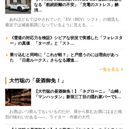
なる「航続距離の不安」「充電のストレス」解
消…
あれほどもてはやされていた「EV（BEV）シフト」の潮流も、
最近では減速基調になっているように見える。…
《雪道の対応力を検証》シビアな状況で実感した「フォレスタ
ー」の真価 「ターボ」と「スト…
乗り込むと同時に「これが軽？」と戸惑うのには理由があっ
た 「日産ルークス」さらなる躍進…
一覧を見る
大竹聡の「昼酒御免！」
【大竹聡の昼酒御免！】「ネグローニ」「山崎」
「マンハッタン」新宿三丁目の隠れ家バーで1…
お酒はいつ飲んでもいいものだが、昼から飲むお酒にはまた格
別の味わいがある――。ライター・作家の大竹…