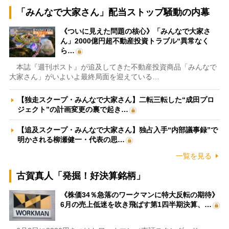
「みんなで大家さん」配当ストップ騒動の内幕
《ついに見えた問題の核心》「みんなで大家さ
ん」2000億円超不動産投資トラブル“異常なく
ら…
本誌『週刊ポスト』が追及してきた不動産投資商品「みんなで
大家さん」がいよいよ最終局面を迎えている…
【独走スクープ・みんなで大家さん】二転三転した“成田プロ
ジェクト”の計画変更の裏で起き…
【追及スクープ・みんなで大家さん】独占入手“内部議事録”で
明かされる柳瀬健一・代表の思…
一覧を見る
古賀真人「発掘！好決算銘柄」
《株価34％急落のワークマンに特大反転の期待》
6月の売上低迷を吹き飛ばす第1四半期決算、…