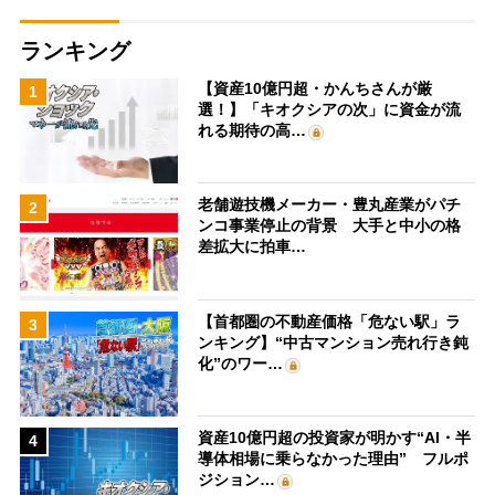
ランキング
【資産10億円超・かんちさんが厳
1
選！】「キオクシアの次」に資金が流
れる期待の高…
老舗遊技機メーカー・豊丸産業がパチ
2
ンコ事業停止の背景 大手と中小の格
差拡大に拍車…
【首都圏の不動産価格「危ない駅」ラ
3
ンキング】“中古マンション売れ行き鈍
化”のワー…
資産10億円超の投資家が明かす“AI・半
4
導体相場に乗らなかった理由” フルポ
ジション…