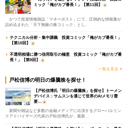
ミック「俺がカブ番長！」【第11回】
かつて投資情報雑誌「マネーポスト」にて、圧倒的な情報量が
詰め込まれた「天下無敵の株コミック」とし…
テクニカル分析・集中講義 投資コミック「俺がカブ番長！」
【第10回】
不透明相場に勝つ信用取引の極意 投資コミック「俺がカブ番
長！」【第9回】
一覧を見る
戸松信博の明日の爆騰株を探せ！
【戸松信博氏「明日の爆騰株」を探せ】トーメン
デバイス：サムスンを通じて世界のAIメモリ需
要…
新聞や雑誌など多数の金融メディアに出演するグローバルリン
クアドバイザーズ代表の戸松信博氏が、最新…