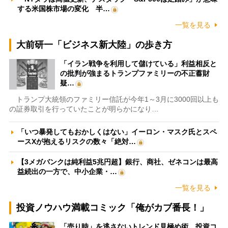
する米国株市場の変化 半…
一覧を見る
大前研一「ビジネス新大陸」の歩き方
「イラン戦争を利用して儲けている」利益相反と
の批判が強まるトランプファミリーの不正蓄財
疑…
トランプ大統領のファミリー信託が今年1～3月に3000回以上も
の証券取引を行っていたことが明らかになり…
「いつ暴発してもおかしくはない」イーロン・マスク氏とスペ
ースXが抱えるリスクの数々「絶対…
【3メガバンクは純利益5兆円超】銀行、商社、ゼネコンは最高
益続出の一方で、中小企業・…
一覧を見る
投資ノウハウ満載コミック「俺がカブ番長！」
「売り時」を逃さないトレンド見極め術 投資コ