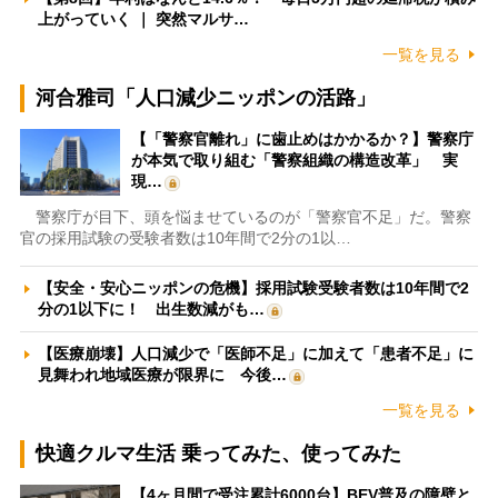
上がっていく ｜ 突然マルサ…
一覧を見る
河合雅司「人口減少ニッポンの活路」
【「警察官離れ」に歯止めはかかるか？】警察庁
が本気で取り組む「警察組織の構造改革」 実
現…
警察庁が目下、頭を悩ませているのが「警察官不足」だ。警察
官の採用試験の受験者数は10年間で2分の1以…
【安全・安心ニッポンの危機】採用試験受験者数は10年間で2
分の1以下に！ 出生数減がも…
【医療崩壊】人口減少で「医師不足」に加えて「患者不足」に
見舞われ地域医療が限界に 今後…
一覧を見る
快適クルマ生活 乗ってみた、使ってみた
【4ヶ月間で受注累計6000台】BEV普及の障壁と