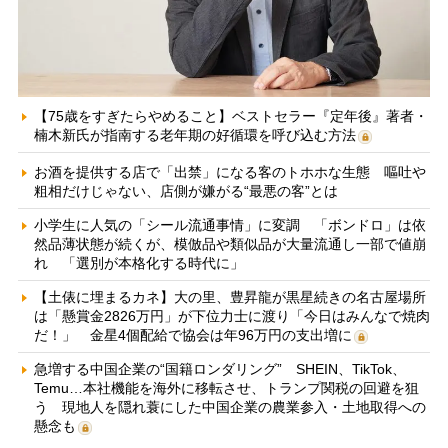
【75歳をすぎたらやめること】ベストセラー『定年後』著者・
楠木新氏が指南する老年期の好循環を呼び込む方法
お酒を提供する店で「出禁」になる客のトホホな生態 嘔吐や
粗相だけじゃない、店側が嫌がる“最悪の客”とは
小学生に人気の「シール流通事情」に変調 「ボンドロ」は依
然品薄状態が続くが、模倣品や類似品が大量流通し一部で値崩
れ 「選別が本格化する時代に」
【土俵に埋まるカネ】大の里、豊昇龍が黒星続きの名古屋場所
は「懸賞金2826万円」が下位力士に渡り「今日はみんなで焼肉
だ！」 金星4個配給で協会は年96万円の支出増に
急増する中国企業の“国籍ロンダリング” SHEIN、TikTok、
Temu…本社機能を海外に移転させ、トランプ関税の回避を狙
う 現地人を隠れ蓑にした中国企業の農業参入・土地取得への
懸念も