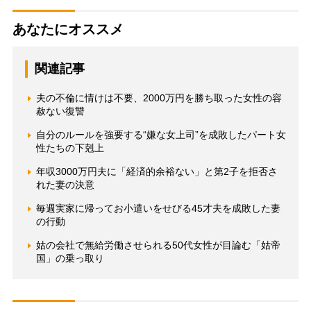
あなたにオススメ
関連記事
夫の不倫に情けは不要、2000万円を勝ち取った女性の容
赦ない復讐
自分のルールを強要する“嫌な女上司”を成敗したパート女
性たちの下剋上
年収3000万円夫に「経済的余裕ない」と第2子を拒否さ
れた妻の決意
毎週実家に帰ってお小遣いをせびる45才夫を成敗した妻
の行動
姑の会社で無給労働させられる50代女性が目論む「姑帝
国」の乗っ取り