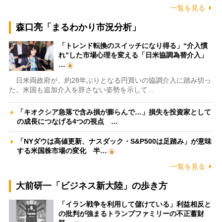
一覧を見る
森口亮「まるわかり市況分析」
「トレンド転換のスイッチになり得る」“介入慣
れ”した市場心理を変える「日米協調為替介入」
…
日米両政府が、約28年ぶりとなる円買いの協調介入に踏み切っ
た。米国も追加介入を辞さない姿勢を示して…
「キオクシア急落で含み損が膨らんで…」損失を投資家として
の成長につなげる4つの視点 …
「NYダウは高値更新、ナスダック・S&P500は足踏み」が意味
する米国株市場の変化 半…
一覧を見る
大前研一「ビジネス新大陸」の歩き方
「イラン戦争を利用して儲けている」利益相反と
の批判が強まるトランプファミリーの不正蓄財