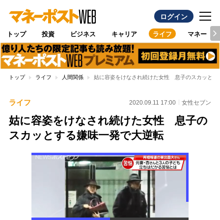
ログイン
トップ
投資
ビジネス
キャリア
ライフ
マネー
トップ
ライフ
人間関係
姑に容姿をけなされ続けた女性 息子のスカッとす
ライフ
2020.09.11 17:00
女性セブン
姑に容姿をけなされ続けた女性 息子の
スカッとする嫌味一発で大逆転