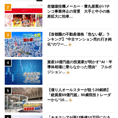
老舗遊技機メーカー・豊丸産業がパチ
2
ンコ事業停止の背景 大手と中小の格
差拡大に拍車…
【首都圏の不動産価格「危ない駅」ラ
3
ンキング】“中古マンション売れ行き鈍
化”のワー…
資産10億円超の投資家が明かす“AI・半
4
導体相場に乗らなかった理由” フルポ
ジション…
【億り人オールスターが狙う20銘柄】
5
「総資産69億円超」90歳現役トレーダ
ーから“10…
「キオクシアが再び株価10万円になる