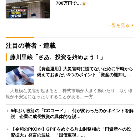
700万円で…
一覧を見る
注目の著者・連載
藤川里絵「さあ、投資を始めよう！」
【資産運用】大災害時に慌てないために平時から
備えておきたい3つのポイント「資産の棚卸し…
大規模な災害が起きると、株式市場が大きく動いたり、取引環
境が不安定になったりすることがある。一方…
5年ぶり改訂の「CGコード」、何が変わったのかポイントを解
説 企業に成長投資の具体的な説…
【令和のPKOか】GPIFをめぐる片山財務相の「円資産への投
資拡大」発言の波紋 「国債重視」…