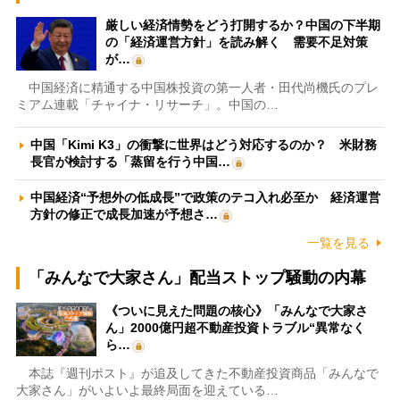
厳しい経済情勢をどう打開するか？中国の下半期
の「経済運営方針」を読み解く 需要不足対策
が…
中国経済に精通する中国株投資の第一人者・田代尚機氏のプレ
ミアム連載「チャイナ・リサーチ」。中国の…
中国「Kimi K3」の衝撃に世界はどう対応するのか？ 米財務
長官が検討する「蒸留を行う中国…
中国経済“予想外の低成長”で政策のテコ入れ必至か 経済運営
方針の修正で成長加速が予想さ…
一覧を見る
「みんなで大家さん」配当ストップ騒動の内幕
《ついに見えた問題の核心》「みんなで大家さ
ん」2000億円超不動産投資トラブル“異常なく
ら…
本誌『週刊ポスト』が追及してきた不動産投資商品「みんなで
大家さん」がいよいよ最終局面を迎えている…