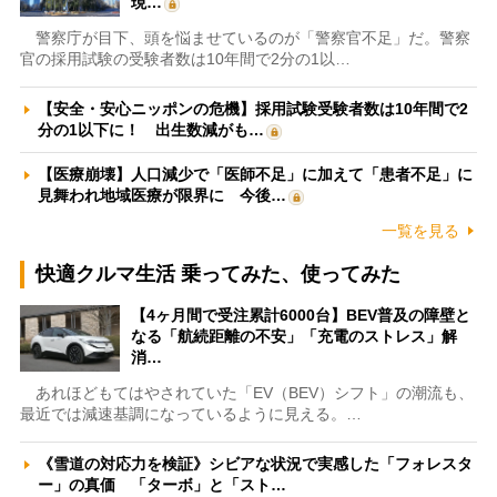
現…
警察庁が目下、頭を悩ませているのが「警察官不足」だ。警察
官の採用試験の受験者数は10年間で2分の1以…
【安全・安心ニッポンの危機】採用試験受験者数は10年間で2
分の1以下に！ 出生数減がも…
【医療崩壊】人口減少で「医師不足」に加えて「患者不足」に
見舞われ地域医療が限界に 今後…
一覧を見る
快適クルマ生活 乗ってみた、使ってみた
【4ヶ月間で受注累計6000台】BEV普及の障壁と
なる「航続距離の不安」「充電のストレス」解
消…
あれほどもてはやされていた「EV（BEV）シフト」の潮流も、
最近では減速基調になっているように見える。…
《雪道の対応力を検証》シビアな状況で実感した「フォレスタ
ー」の真価 「ターボ」と「スト…