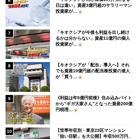
6
日は遠い」資産3億円超のサラリーマン
投資家が…
「キオクシアが今後も利益を出し続け
7
るかは分からない」資産11億円の個人
投資家が…
【キオクシアが「配当」導入へ】それ
8
でも資産10億円超の配当株投資の達人
が「買う…
《利益は年5億円前後》住み込みバイト
9
から“ギガ大家さん”となった資産200億
円税理…
【世帯年収別・東京23区マンション
10
「狙い目駅」を大公開】年収500万円、