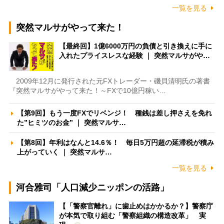
一覧を見る
突然マルサがやって来た！
【最終回】1億6000万円の負債と引き換えに手に
入れたプライスレスな経験 ｜ 突然マルサがや…
2009年12月に発行された元FXトレーダー・磯貝清明氏の著書
『突然マルサがやって来た！～FXで10億円稼い…
【第9回】もう一度FXでリベンジ！ 種銭は差し押さえを免れ
た”ヒミツのお金” ｜ 突然マルサ…
【第8回】年利はなんと14.6％！ 毎日5万円超の延滞税が積み
上がっていく ｜ 突然マルサ…
一覧を見る
河合雅司「人口減少ニッポンの活路」
【「警察官離れ」に歯止めはかかるか？】警察庁
が本気で取り組む「警察組織の構造改革」 実