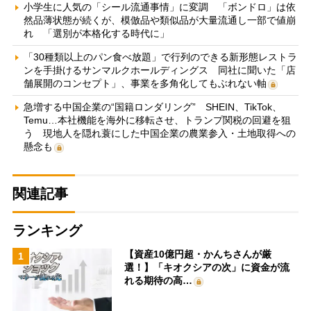
小学生に人気の「シール流通事情」に変調 「ボンドロ」は依
然品薄状態が続くが、模倣品や類似品が大量流通し一部で値崩
れ 「選別が本格化する時代に」
「30種類以上のパン食べ放題」で行列のできる新形態レストラ
ンを手掛けるサンマルクホールディングス 同社に聞いた「店
舗展開のコンセプト」、事業を多角化してもぶれない軸
急増する中国企業の“国籍ロンダリング” SHEIN、TikTok、
Temu…本社機能を海外に移転させ、トランプ関税の回避を狙
う 現地人を隠れ蓑にした中国企業の農業参入・土地取得への
懸念も
関連記事
ランキング
【資産10億円超・かんちさんが厳
1
選！】「キオクシアの次」に資金が流
れる期待の高…