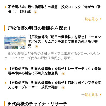
不透明相場に勝つ信用取引の極意 投資コミック「俺がカブ番
長！」【第9回】
一覧を見る
戸松信博の明日の爆騰株を探せ！
【戸松信博氏「明日の爆騰株」を探せ】トーメン
デバイス：サムスンを通じて世界のAIメモリ需
要…
新聞や雑誌など多数の金融メディアに出演するグローバルリン
クアドバイザーズ代表の戸松信博氏が、最新…
【戸松信博氏「明日の爆騰株」を探せ】レーザーテック：最先
端半導体の製造に不可欠な検査装…
【戸松信博氏「明日の爆騰株」を探せ】TDK：AIインフラを支
えるキープレーヤー 成長の再評…
一覧を見る
田代尚機のチャイナ・リサーチ