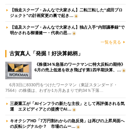
【独走スクープ・みんなで大家さん】二転三転した“成田プロ
ジェクト”の計画変更の裏で起き…
【追及スクープ・みんなで大家さん】独占入手“内部議事録”で
明かされる柳瀬健一・代表の思…
一覧を見る
古賀真人「発掘！好決算銘柄」
《株価34％急落のワークマンに特大反転の期待》
6月の売上低迷を吹き飛ばす第1四半期決算、…
6月3日に8330円をつけたワークマン（東証スタンダード・
7564）の株価は、わずか1カ月あまりで約34％下落…
三菱重工が「AIインフラの新たな主役」として再評価される気
運 エヌビディアとの提携でAI…
キオクシアHD「7万円割れからの急反発」は再びの上昇局面へ
の反転シグナルか？ 市場のムー…