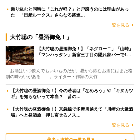
乗り込むと同時に「これが軽？」と戸惑うのには理由があっ
た 「日産ルークス」さらなる躍進…
一覧を見る
大竹聡の「昼酒御免！」
【大竹聡の昼酒御免！】「ネグローニ」「山崎」
「マンハッタン」新宿三丁目の隠れ家バーで1…
お酒はいつ飲んでもいいものだが、昼から飲むお酒にはまた格
別の味わいがある――。ライター・作家の大竹…
【大竹聡の昼酒御免！】今の若者は「なめろう」や「キヌカツ
ギ」を知らないって本当？ 昔の…
【大竹聡の昼酒御免！】京急線で多摩川越えて「川崎の大衆酒
場」へと昼酒旅 押し寄せるノス…
一覧を見る
著者・連載の一覧を見る