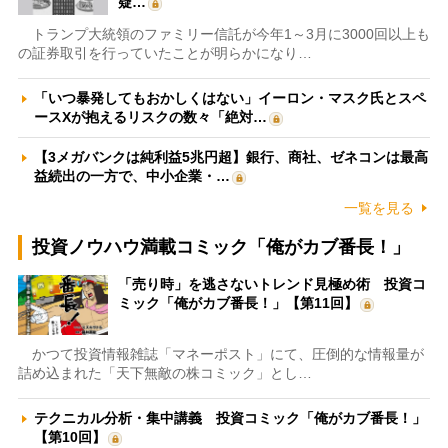
疑…
トランプ大統領のファミリー信託が今年1～3月に3000回以上も
の証券取引を行っていたことが明らかになり…
「いつ暴発してもおかしくはない」イーロン・マスク氏とスペ
ースXが抱えるリスクの数々「絶対…
【3メガバンクは純利益5兆円超】銀行、商社、ゼネコンは最高
益続出の一方で、中小企業・…
一覧を見る
投資ノウハウ満載コミック「俺がカブ番長！」
「売り時」を逃さないトレンド見極め術 投資コ
ミック「俺がカブ番長！」【第11回】
かつて投資情報雑誌「マネーポスト」にて、圧倒的な情報量が
詰め込まれた「天下無敵の株コミック」とし…
テクニカル分析・集中講義 投資コミック「俺がカブ番長！」
【第10回】