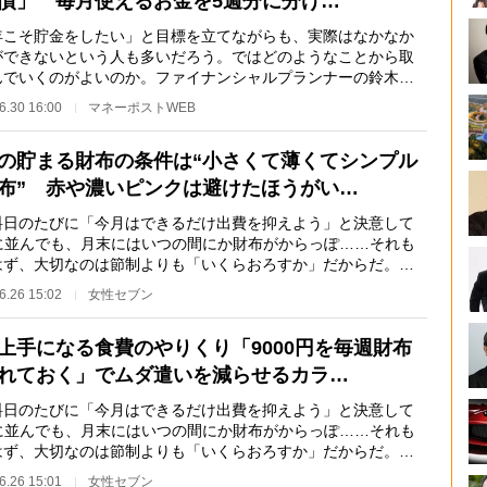
慣」 毎月使えるお金を5週分に分け…
年こそ貯金をしたい」と目標を立てながらも、実際はなかなか
ができないという人も多いだろう。ではどのようなことから取
んでいくのがよいのか。ファイナンシャルプランナーの鈴木さ
さんが解説する…
6.30 16:00
マネーポストWEB
の貯まる財布の条件は“小さくて薄くてシンプル
布” 赤や濃いピンクは避けたほうがい…
日のたびに「今月はできるだけ出費を抑えよう」と決意して
Mに並んでも、月末にはいつの間にか財布がからっぽ……それも
はず、大切なのは節制よりも「いくらおろすか」だからだ。お
財布に入れる瞬間か…
6.26 15:02
女性セブン
上手になる食費のやりくり「9000円を毎週財布
れておく」でムダ遣いを減らせるカラ…
日のたびに「今月はできるだけ出費を抑えよう」と決意して
Mに並んでも、月末にはいつの間にか財布がからっぽ……それも
はず、大切なのは節制よりも「いくらおろすか」だからだ。お
財布に入れる瞬間か…
6.26 15:01
女性セブン