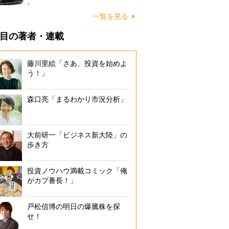
一覧を見る
目の著者・連載
藤川里絵「さあ、投資を始めよ
う！」
森口亮「まるわかり市況分析」
大前研一「ビジネス新大陸」の
歩き方
投資ノウハウ満載コミック「俺
がカブ番長！」
戸松信博の明日の爆騰株を探
せ！