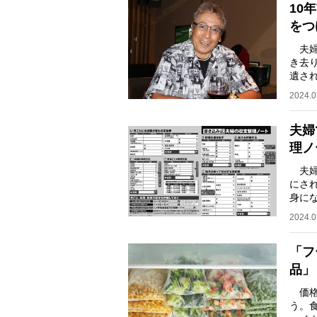
10
をつ
夫婦
き去
遺さ
ひと
2024.0
夫婦
理ノ
夫婦
にさ
身に
実を
2024.0
「フ
品」
価格
う。