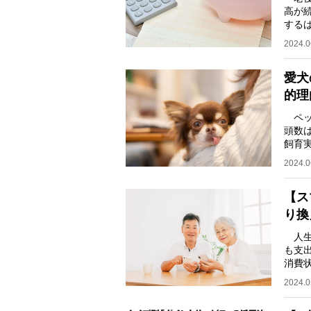
高が
する
ルプ
2024.0
愛犬
的理
ペッ
頭数は
飼育
とし
2024.0
【ス
り換
人生
も支
消費
信・
2024.0