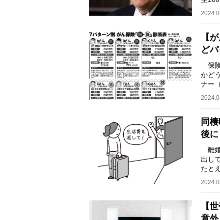
賃上
2024.0
【が
どパ
保険
かど
ナー
で、
2024.0
同棲
後に
離婚
出し
たと
した
2024.0
【世
意外