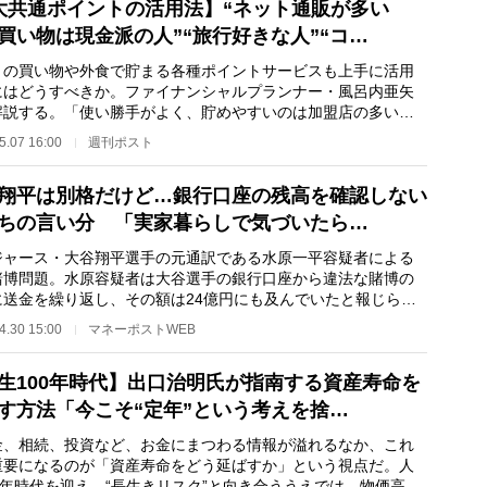
大共通ポイントの活用法】“ネット通販が多い
“買い物は現金派の人”“旅行好きな人”“コ…
の買い物や外食で貯まる各種ポイントサービスも上手に活用
にはどうすべきか。ファイナンシャルプランナー・風呂内亜矢
解説する。「使い勝手がよく、貯めやすいのは加盟店の多い
天ポイント』『dポ…
5.07 16:00
週刊ポスト
翔平は別格だけど…銀行口座の残高を確認しない
ちの言い分 「実家暮らしで気づいたら…
ャース・大谷翔平選手の元通訳である水原一平容疑者による
賭博問題。水原容疑者は大谷選手の銀行口座から違法な賭博の
に送金を繰り返し、その額は24億円にも及んでいたと報じられ
る。口座での金…
4.30 15:00
マネーポストWEB
生100年時代】出口治明氏が指南する資産寿命を
す方法「今こそ“定年”という考えを捨…
、相続、投資など、お金にまつわる情報が溢れるなか、これ
重要になるのが「資産寿命をどう延ばすか」という視点だ。人
0年時代を迎え、“長生きリスク”と向き合ううえでは、物価高や