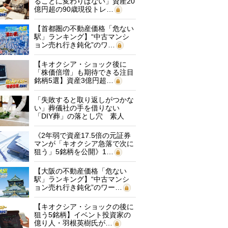
ることに変わりはない」資産20
億円超の90歳現役トレ…
【首都圏の不動産価格「危ない
駅」ランキング】“中古マンシ
ョン売れ行き鈍化”のワ…
【キオクシア・ショック後に
「株価倍増」も期待できる注目
銘柄5選】資産3億円超…
「失敗すると取り返しがつかな
い」葬儀社の手を借りない
「DIY葬」の落とし穴 素人
に…
《2年弱で資産17.5倍の元証券
マンが「キオクシア急落で次に
狙う」5銘柄を公開》1…
【大阪の不動産価格「危ない
駅」ランキング】“中古マンシ
ョン売れ行き鈍化”のワー…
【キオクシア・ショックの後に
狙う5銘柄】イベント投資家の
億り人・羽根英樹氏が…