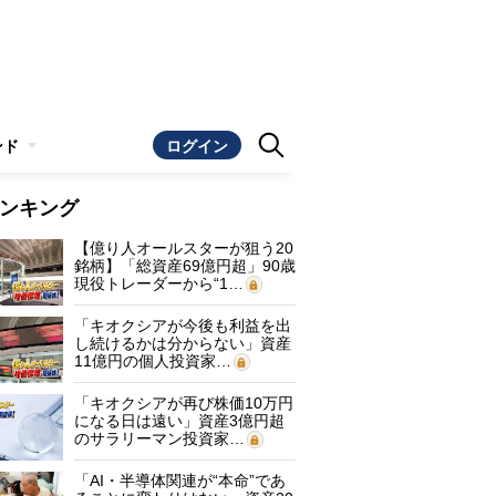
ンド
ログイン
ンキング
【億り人オールスターが狙う20
銘柄】「総資産69億円超」90歳
現役トレーダーから“1…
「キオクシアが今後も利益を出
し続けるかは分からない」資産
11億円の個人投資家…
「キオクシアが再び株価10万円
になる日は遠い」資産3億円超
のサラリーマン投資家…
「AI・半導体関連が“本命”であ