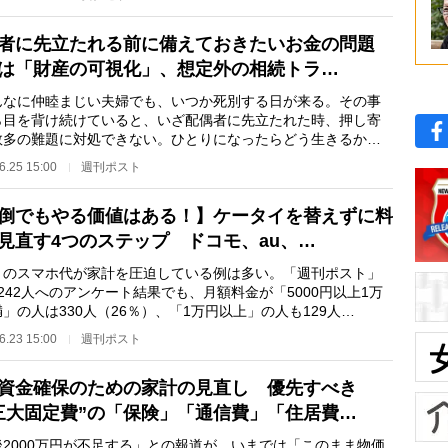
者に先立たれる前に備えておきたいお金の問題
は「財産の可視化」、想定外の相続トラ…
なに仲睦まじい夫婦でも、いつか死別する日が来る。その事
ら目を背け続けていると、いざ配偶者に先立たれた時、押し寄
数多の難題に対処できない。ひとりになったらどう生きるか、
うちに夫婦で話…
6.25 15:00
週刊ポスト
倒でもやる価値はある！】ケータイを替えずに料
見直す4つのステップ ドコモ、au、…
のスマホ代が家計を圧迫している例は多い。「週刊ポスト」
242人へのアンケート結果でも、月額料金が「5000円以上1万
」の人は330人（26％）、「1万円以上」の人も129人
％）いた。年間6万～10万…
6.23 15:00
週刊ポスト
資金確保のための家計の見直し 優先すべき
三大固定費”の「保険」「通信費」「住居費…
後2000万円が不足する」との報道が、いまでは「このまま物価