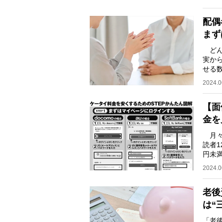
配偶
まず
どん
実か
せる
今の
2024.0
【面
金を
月々
読者1
円未満
（10
2024.0
老後
は“
「老