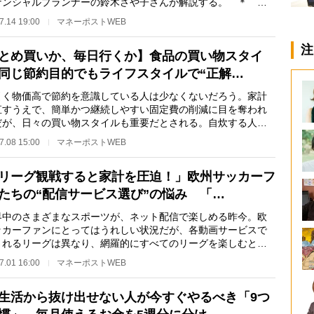
ナンシャルプランナーの鈴木さや子さんが解説する。 ＊
＊ 多くの食材の価…
7.14 19:00
マネーポストWEB
注
とめ買いか、毎日行くか】食品の買い物スタイ
同じ節約目的でもライフスタイルで“正解…
く物価高で節約を意識している人は少なくないだろう。家計
直すうえで、簡単かつ継続しやすい固定費の削減に目を奪われ
だが、日々の買い物スタイルも重要だとされる。自炊する人は
を買う際、「ま…
7.08 15:00
マネーポストWEB
リーグ観戦すると家計を圧迫！」欧州サッカーフ
たちの“配信サービス選び”の悩み 「…
中のさまざまなスポーツが、ネット配信で楽しめる昨今。欧
ッカーファンにとってはうれしい状況だが、各動画サービスで
されるリーグは異なり、網羅的にすべてのリーグを楽しむとな
、複数の動画配…
7.01 16:00
マネーポストWEB
生活から抜け出せない人が今すぐやるべき「9つ