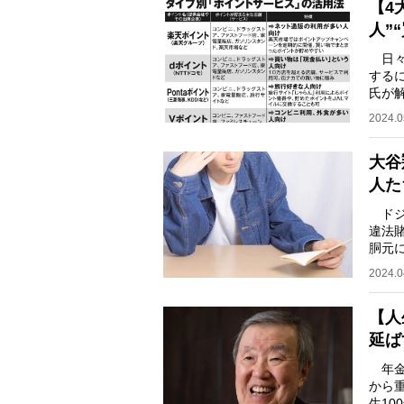
【4
人”
日々
する
氏が
『楽
2024.0
大谷
人た
ドジ
違法
胴元
てい
2024.0
【人
延ば
年金
から
生10