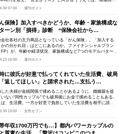
げ、金利上昇な…
4.30 07:00
週刊ポスト
ん保険】加入すべきかどうか、年齢・家族構成な
ターン別「損得」診断 “保険会社から…
会社各社の主力商品となっている「がん保険」。「加入する
うかの分かれ目」はどこにあるのか。ファイナンシャルプラン
（FP）が、年齢や経済状況、家族構成など7つのモデルパターン
がん保険の加入…
4.23 16:00
週刊ポスト
時に彼氏が好意で払ってくれていた生活費、破局
「返してほしい」と請求された…支払う…
した夫婦が金銭関係で揉めることがあるように、婚姻届を提
ていない“同性カップル”でも破局後にお金で揉めることもある。
えば、生活費。一方が好意で負担していた生活費を相手に請求
場合、返す義…
3.30 19:00
女性セブン
帯年収1700万円でも…】都内パワーカップルの
と質素な生活 「贅沢はコンビニのつま…