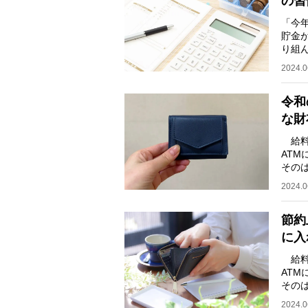
の習
「今
貯金
り組
や子
2024.0
令和
な財
給料
AT
その
金を
2024.0
節約
に入
給料
AT
その
金を
2024.0