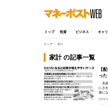
トップ
投資
ビジネス
キャリ
トップ
家計
家計 の記事一覧
【配
った
夫婦
にさ
身に
実を
2024.0