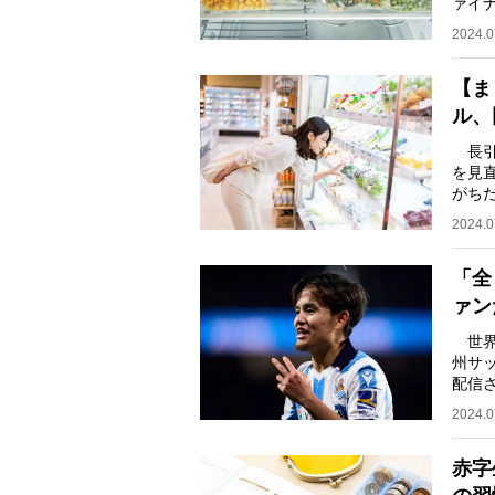
ァイ
＊ 
2024.0
【ま
ル、
長引
を見
がち
食材
2024.0
「全
ァン
世界
州サ
配信
ると
2024.0
赤字