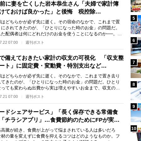
年前に妻を亡くした岩本恭生さん「夫婦で家計簿
けておけば良かった」と後悔 税控除…
5
はどちらかが必ず先に逝く。その宿命のなかで、これまで置
りにされてきたのが、「ひとりになった時のお金」の問題だ。
れた配偶者は何にどれだけのお金を使うことになるのか──。
り身になっても…
6
7.22 07:00
週刊ポスト
で備えておきたい家計の収支の可視化 「収支整
7
ート」に固定費・変動費・特別支出など…
はどちらかが必ず先に逝く。そのなかで、これまで置き去り
れてきたのが、「ひとりになった時のお金」の問題だ。ひとり
8
なっても変わらぬ出費から実は増えやすいお金まで、収支の現
知ることが“いざ…
7.21 07:00
週刊ポスト
9
ードシェアサービス」「長く保存できる常備食
「チラシアプリ」…食費節約のためにFPが実…
10
高騰が続き、食費が上がって悩まされている人は多いだろ
食材の量を変えずに食費を抑えるコツはどのようなものか。フ