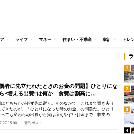
ア
ライフ
マネー
住まい・不動産
家計
トレ
ラ
1
偶者に先立たれたときのお金の問題】ひとりにな
2
ら“増える出費”は何か 食費は割高に…
はどちらかが必ず先に逝く。そのなかで、これまで置き去り
れてきたのが、「ひとりになった時のお金」の問題だ。ひとり
3
なっても変わらぬ出費から実は増えやすいお金まで、収支の現
知ることが“いざ…
7.27 15:00
週刊ポスト
4