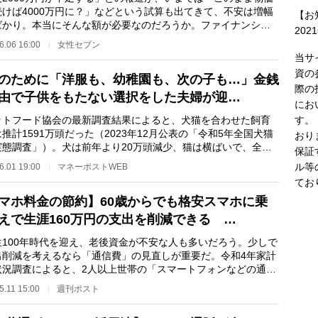
続けば4000万円に？」などという試算も出てきて、不安は増幅
【お
ばかり。本当にそんな額が必要なのだろうか。ファイナンシャ
202
ランナーの坂本…
6.06 16:00
女性セブン
当サ
資の
のために「洋服も、幼稚園も、次の子も…」金銭
際の
由で子供をもたない選択をした夫婦が迎…
にお
す。
トフード協会の最新調査結果によると、犬猫を合わせた飼育
推計1591万頭だった（2023年12月公表の「令和5年全国犬猫
おり
実態調査」）。犬は前年より20万頭減少、猫は横ばいで、全体
保証
て減少傾向にある…
ル等
6.01 19:00
マネーポストWEB
てお
マホ料金の節約】60歳からでも格安スマホに乗
えで生涯160万円の支出を削減できる …
100年時代を迎え、老後資金が不安な人も多いだろう。少しで
出削減を考えるなら「通信費」の見直しが重要だ。令和4年家計
状況調査によると、2人以上世帯の「スマートフォンなどの通
通話使用料」の…
5.11 15:00
週刊ポスト