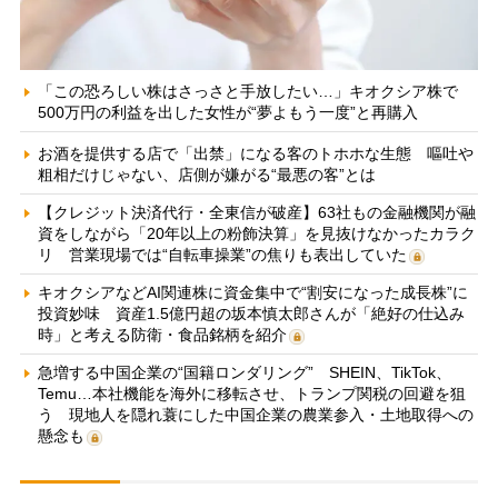
「この恐ろしい株はさっさと手放したい…」キオクシア株で
500万円の利益を出した女性が“夢よもう一度”と再購入
お酒を提供する店で「出禁」になる客のトホホな生態 嘔吐や
粗相だけじゃない、店側が嫌がる“最悪の客”とは
【クレジット決済代行・全東信が破産】63社もの金融機関が融
資をしながら「20年以上の粉飾決算」を見抜けなかったカラク
リ 営業現場では“自転車操業”の焦りも表出していた
キオクシアなどAI関連株に資金集中で“割安になった成長株”に
投資妙味 資産1.5億円超の坂本慎太郎さんが「絶好の仕込み
時」と考える防衛・食品銘柄を紹介
急増する中国企業の“国籍ロンダリング” SHEIN、TikTok、
Temu…本社機能を海外に移転させ、トランプ関税の回避を狙
う 現地人を隠れ蓑にした中国企業の農業参入・土地取得への
懸念も