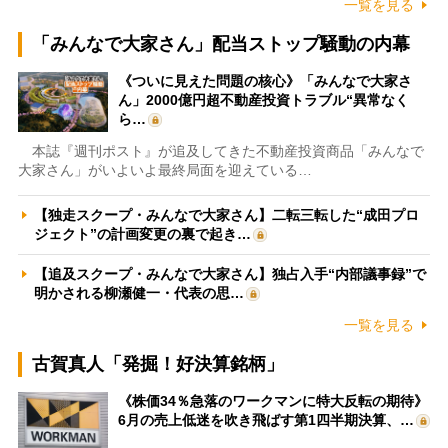
一覧を見る
「みんなで大家さん」配当ストップ騒動の内幕
《ついに見えた問題の核心》「みんなで大家さ
ん」2000億円超不動産投資トラブル“異常なく
ら…
本誌『週刊ポスト』が追及してきた不動産投資商品「みんなで
大家さん」がいよいよ最終局面を迎えている…
【独走スクープ・みんなで大家さん】二転三転した“成田プロ
ジェクト”の計画変更の裏で起き…
【追及スクープ・みんなで大家さん】独占入手“内部議事録”で
明かされる柳瀬健一・代表の思…
一覧を見る
古賀真人「発掘！好決算銘柄」
《株価34％急落のワークマンに特大反転の期待》
6月の売上低迷を吹き飛ばす第1四半期決算、…