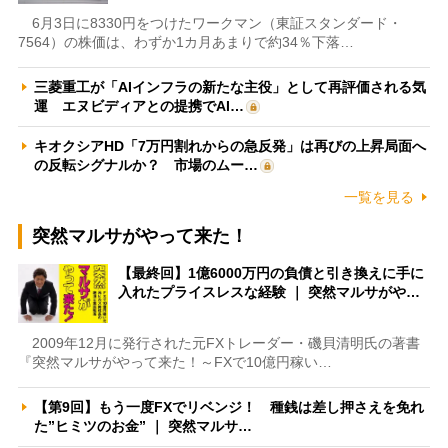
6月3日に8330円をつけたワークマン（東証スタンダード・
7564）の株価は、わずか1カ月あまりで約34％下落…
三菱重工が「AIインフラの新たな主役」として再評価される気
運 エヌビディアとの提携でAI…
キオクシアHD「7万円割れからの急反発」は再びの上昇局面へ
の反転シグナルか？ 市場のムー…
一覧を見る
突然マルサがやって来た！
【最終回】1億6000万円の負債と引き換えに手に
入れたプライスレスな経験 ｜ 突然マルサがや…
2009年12月に発行された元FXトレーダー・磯貝清明氏の著書
『突然マルサがやって来た！～FXで10億円稼い…
【第9回】もう一度FXでリベンジ！ 種銭は差し押さえを免れ
た”ヒミツのお金” ｜ 突然マルサ…