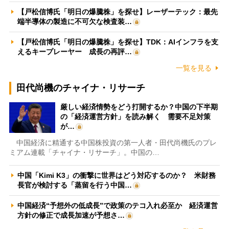
【戸松信博氏「明日の爆騰株」を探せ】レーザーテック：最先
端半導体の製造に不可欠な検査装…
【戸松信博氏「明日の爆騰株」を探せ】TDK：AIインフラを支
えるキープレーヤー 成長の再評…
一覧を見る
田代尚機のチャイナ・リサーチ
厳しい経済情勢をどう打開するか？中国の下半期
の「経済運営方針」を読み解く 需要不足対策
が…
中国経済に精通する中国株投資の第一人者・田代尚機氏のプレ
ミアム連載「チャイナ・リサーチ」。中国の…
中国「Kimi K3」の衝撃に世界はどう対応するのか？ 米財務
長官が検討する「蒸留を行う中国…
中国経済“予想外の低成長”で政策のテコ入れ必至か 経済運営
方針の修正で成長加速が予想さ…