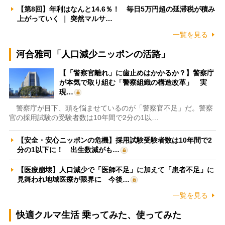
【第8回】年利はなんと14.6％！ 毎日5万円超の延滞税が積み
上がっていく ｜ 突然マルサ…
一覧を見る
河合雅司「人口減少ニッポンの活路」
【「警察官離れ」に歯止めはかかるか？】警察庁
が本気で取り組む「警察組織の構造改革」 実
現…
警察庁が目下、頭を悩ませているのが「警察官不足」だ。警察
官の採用試験の受験者数は10年間で2分の1以…
【安全・安心ニッポンの危機】採用試験受験者数は10年間で2
分の1以下に！ 出生数減がも…
【医療崩壊】人口減少で「医師不足」に加えて「患者不足」に
見舞われ地域医療が限界に 今後…
一覧を見る
快適クルマ生活 乗ってみた、使ってみた