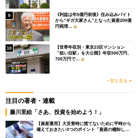
《利益は年5億円前後》住み込みバイト
9
から“ギガ大家さん”となった資産200億
円税理…
【世帯年収別・東京23区マンション
10
「狙い目駅」を大公開】年収500万円、
700万円で…
一覧を見る
注目の著者・連載
藤川里絵「さあ、投資を始めよう！」
【資産運用】大災害時に慌てないために平時から
備えておきたい3つのポイント「資産の棚卸し…