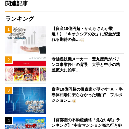
関連記事
ランキング
【資産10億円超・かんちさんが厳
1
選！】「キオクシアの次」に資金が流
れる期待の高…
老舗遊技機メーカー・豊丸産業がパチ
2
ンコ事業停止の背景 大手と中小の格
差拡大に拍車…
資産10億円超の投資家が明かす“AI・半
3
導体相場に乗らなかった理由” フルポ
ジション…
【首都圏の不動産価格「危ない駅」ラ
4
ンキング】“中古マンション売れ行き鈍