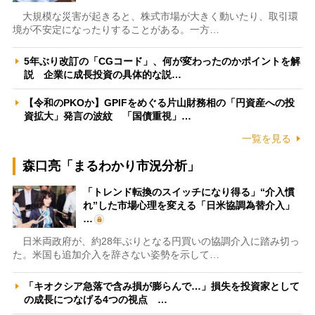
大規模な災害が起きると、株式市場が大きく動いたり、取引環
境が不安定になったりすることがある。一方…
5年ぶり改訂の「CGコード」、何が変わったのかポイントを解
説 企業に成長投資の具体的な説…
【令和のPKOか】GPIFをめぐる片山財務相の「円資産への投
資拡大」発言の波紋 「国債重視」…
一覧を見る
森口亮「まるわかり市況分析」
「トレンド転換のスイッチになり得る」“介入慣
れ”した市場心理を変える「日米協調為替介入」
…
日米両政府が、約28年ぶりとなる円買いの協調介入に踏み切っ
た。米国も追加介入を辞さない姿勢を示して…
「キオクシア急落で含み損が膨らんで…」損失を投資家として
の成長につなげる4つの視点 …