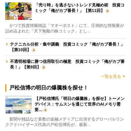
「売り時」を逃さないトレンド見極め術 投資コ
ミック「俺がカブ番長！」【第11回】
かつて投資情報雑誌「マネーポスト」にて、圧倒的な情報量が
詰め込まれた「天下無敵の株コミック」とし…
テクニカル分析・集中講義 投資コミック「俺がカブ番長！」
【第10回】
不透明相場に勝つ信用取引の極意 投資コミック「俺がカブ番
長！」【第9回】
一覧を見る
戸松信博の明日の爆騰株を探せ！
【戸松信博氏「明日の爆騰株」を探せ】トーメン
デバイス：サムスンを通じて世界のAIメモリ需
要…
新聞や雑誌など多数の金融メディアに出演するグローバルリン
クアドバイザーズ代表の戸松信博氏が、最新…