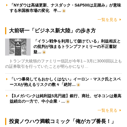
「NYダウは高値更新、ナスダック・S&P500は足踏み」が意味
する米国株市場の変化 半…
一覧を見る
大前研一「ビジネス新大陸」の歩き方
「イラン戦争を利用して儲けている」利益相反と
の批判が強まるトランプファミリーの不正蓄財
疑…
トランプ大統領のファミリー信託が今年1～3月に3000回以上も
の証券取引を行っていたことが明らかになり…
「いつ暴発してもおかしくはない」イーロン・マスク氏とスペ
ースXが抱えるリスクの数々「絶対…
【3メガバンクは純利益5兆円超】銀行、商社、ゼネコンは最高
益続出の一方で、中小企業・…
一覧を見る
投資ノウハウ満載コミック「俺がカブ番長！」