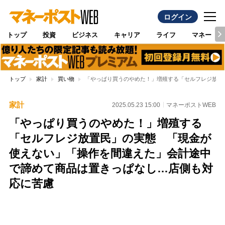
ログイン
トップ
投資
ビジネス
キャリア
ライフ
マネー
トップ
家計
買い物
「やっぱり買うのやめた！」増殖する「セルフレジ放置
家計
2025.05.23 15:00
マネーポストWEB
「やっぱり買うのやめた！」増殖する
「セルフレジ放置民」の実態 「現金が
使えない」「操作を間違えた」会計途中
で諦めて商品は置きっぱなし…店側も対
応に苦慮
Loaded
:
100.00%
/
Unmute