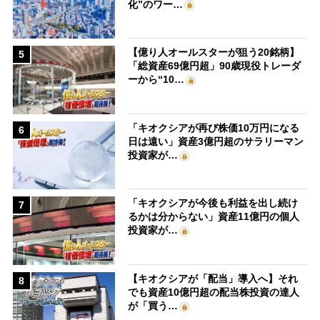
化”のワー…
【億り人オールスターが狙う20銘柄】
5
「総資産69億円超」90歳現役トレーダ
ーから“10…
「キオクシアが再び株価10万円になる
6
日は遠い」資産3億円超のサラリーマン
投資家が…
「キオクシアが今後も利益を出し続け
7
るかは分からない」資産11億円の個人
投資家が…
【キオクシアが「配当」導入へ】それ
8
でも資産10億円超の配当株投資の達人
が「買う…