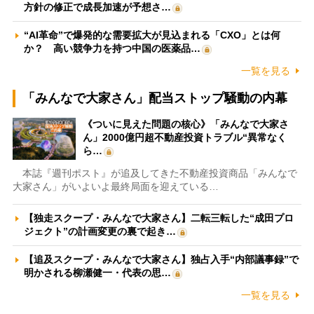
方針の修正で成長加速が予想さ…
“AI革命”で爆発的な需要拡大が見込まれる「CXO」とは何
か？ 高い競争力を持つ中国の医薬品…
一覧を見る
「みんなで大家さん」配当ストップ騒動の内幕
《ついに見えた問題の核心》「みんなで大家さ
ん」2000億円超不動産投資トラブル“異常なく
ら…
本誌『週刊ポスト』が追及してきた不動産投資商品「みんなで
大家さん」がいよいよ最終局面を迎えている…
【独走スクープ・みんなで大家さん】二転三転した“成田プロ
ジェクト”の計画変更の裏で起き…
【追及スクープ・みんなで大家さん】独占入手“内部議事録”で
明かされる柳瀬健一・代表の思…
一覧を見る