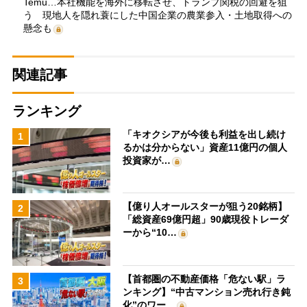
Temu…本社機能を海外に移転させ、トランプ関税の回避を狙
う 現地人を隠れ蓑にした中国企業の農業参入・土地取得への
懸念も
関連記事
ランキング
「キオクシアが今後も利益を出し続け
1
るかは分からない」資産11億円の個人
投資家が…
【億り人オールスターが狙う20銘柄】
2
「総資産69億円超」90歳現役トレーダ
ーから“10…
【首都圏の不動産価格「危ない駅」ラ
3
ンキング】“中古マンション売れ行き鈍
化”のワー…