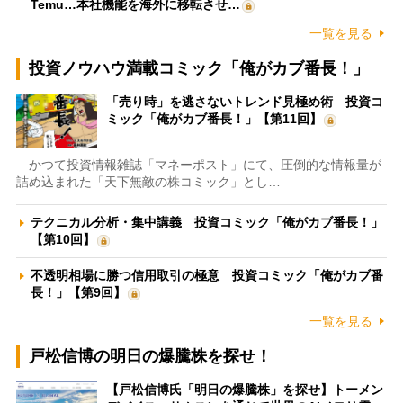
Temu…本社機能を海外に移転させ…
一覧を見る
投資ノウハウ満載コミック「俺がカブ番長！」
「売り時」を逃さないトレンド見極め術 投資コ
ミック「俺がカブ番長！」【第11回】
かつて投資情報雑誌「マネーポスト」にて、圧倒的な情報量が
詰め込まれた「天下無敵の株コミック」とし…
テクニカル分析・集中講義 投資コミック「俺がカブ番長！」
【第10回】
不透明相場に勝つ信用取引の極意 投資コミック「俺がカブ番
長！」【第9回】
一覧を見る
戸松信博の明日の爆騰株を探せ！
【戸松信博氏「明日の爆騰株」を探せ】トーメン