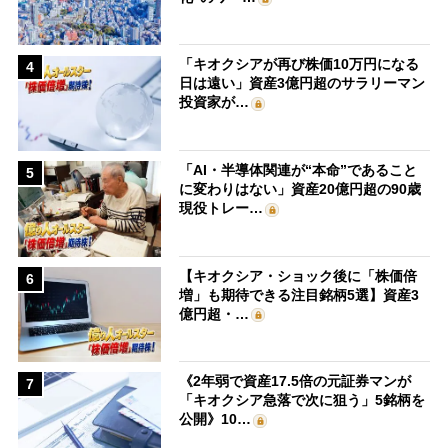
「キオクシアが再び株価10万円になる
4
日は遠い」資産3億円超のサラリーマン
投資家が…
「AI・半導体関連が“本命”であること
5
に変わりはない」資産20億円超の90歳
現役トレー…
【キオクシア・ショック後に「株価倍
6
増」も期待できる注目銘柄5選】資産3
億円超・…
《2年弱で資産17.5倍の元証券マンが
7
「キオクシア急落で次に狙う」5銘柄を
公開》10…