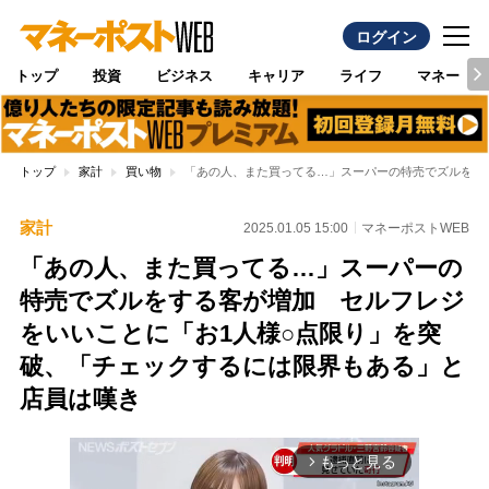
ログイン
トップ
投資
ビジネス
キャリア
ライフ
マネー
トップ
家計
買い物
「あの人、また買ってる…」スーパーの特売でズルをす
家計
2025.01.05 15:00
マネーポストWEB
「あの人、また買ってる…」スーパーの
特売でズルをする客が増加 セルフレジ
をいいことに「お1人様○点限り」を突
破、「チェックするには限界もある」と
店員は嘆き
もっと見る
arrow_forward_ios