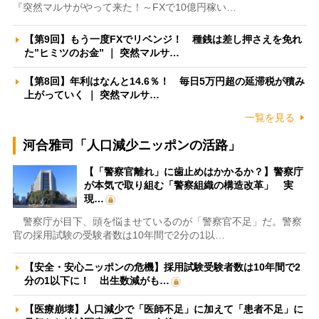
『突然マルサがやって来た！～FXで10億円稼い…
【第9回】もう一度FXでリベンジ！ 種銭は差し押さえを免れ
た”ヒミツのお金” ｜ 突然マルサ…
【第8回】年利はなんと14.6％！ 毎日5万円超の延滞税が積み
上がっていく ｜ 突然マルサ…
一覧を見る
河合雅司「人口減少ニッポンの活路」
【「警察官離れ」に歯止めはかかるか？】警察庁
が本気で取り組む「警察組織の構造改革」 実
現…
警察庁が目下、頭を悩ませているのが「警察官不足」だ。警察
官の採用試験の受験者数は10年間で2分の1以…
【安全・安心ニッポンの危機】採用試験受験者数は10年間で2
分の1以下に！ 出生数減がも…
【医療崩壊】人口減少で「医師不足」に加えて「患者不足」に