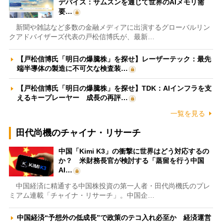
デバイス：サムスンを通じて世界のAIメモリ需
要…
新聞や雑誌など多数の金融メディアに出演するグローバルリン
クアドバイザーズ代表の戸松信博氏が、最新…
【戸松信博氏「明日の爆騰株」を探せ】レーザーテック：最先
端半導体の製造に不可欠な検査装…
【戸松信博氏「明日の爆騰株」を探せ】TDK：AIインフラを支
えるキープレーヤー 成長の再評…
一覧を見る
田代尚機のチャイナ・リサーチ
中国「Kimi K3」の衝撃に世界はどう対応するの
か？ 米財務長官が検討する「蒸留を行う中国
AI…
中国経済に精通する中国株投資の第一人者・田代尚機氏のプレ
ミアム連載「チャイナ・リサーチ」。中国企…
中国経済“予想外の低成長”で政策のテコ入れ必至か 経済運営