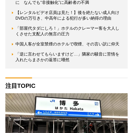
に なんでも“非接触化”に高齢者の不満
【レンタルビデオ店員は見た！】後を絶たない成人向け
DVDの万引き、中高年による犯行が多い納得の理由
「部屋代タダにしろ！」ホテルのクレーマー客を大人し
くさせた支配人の無言の圧力
中国人客が全室禁煙のホテルで喫煙、その言い訳に仰天
「逆に言わせてもらいますけど…」隣家の騒音に苦情を
入れたらまさかの返答に唖然
注目TOPIC