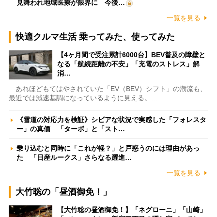
見舞われ地域医療が限界に 今後…
一覧を見る
快適クルマ生活 乗ってみた、使ってみた
【4ヶ月間で受注累計6000台】BEV普及の障壁と
なる「航続距離の不安」「充電のストレス」解
消…
あれほどもてはやされていた「EV（BEV）シフト」の潮流も、
最近では減速基調になっているように見える。…
《雪道の対応力を検証》シビアな状況で実感した「フォレスタ
ー」の真価 「ターボ」と「スト…
乗り込むと同時に「これが軽？」と戸惑うのには理由があっ
た 「日産ルークス」さらなる躍進…
一覧を見る
大竹聡の「昼酒御免！」
【大竹聡の昼酒御免！】「ネグローニ」「山崎」