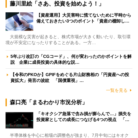
藤川里絵「さあ、投資を始めよう！」
【資産運用】大災害時に慌てないために平時から
備えておきたい3つのポイント「資産の棚卸し…
大規模な災害が起きると、株式市場が大きく動いたり、取引環
境が不安定になったりすることがある。一方…
5年ぶり改訂の「CGコード」、何が変わったのかポイントを解
説 企業に成長投資の具体的な説…
【令和のPKOか】GPIFをめぐる片山財務相の「円資産への投
資拡大」発言の波紋 「国債重視」…
一覧を見る
森口亮「まるわかり市況分析」
「キオクシア急落で含み損が膨らんで…」損失を
投資家としての成長につなげる4つの視点 「…
半導体株を中心に相場の調整色が強まり、7月中旬にはキオク