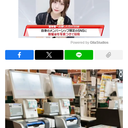
Powered by 
GliaStudios
Mute