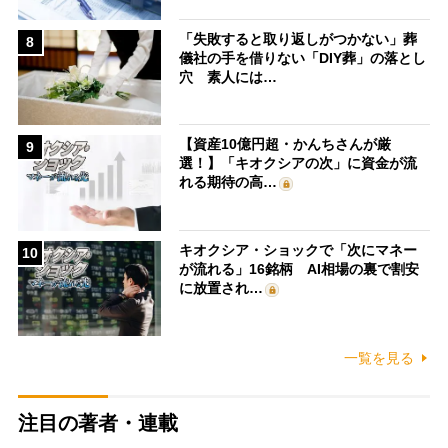
「失敗すると取り返しがつかない」葬
8
儀社の手を借りない「DIY葬」の落とし
穴 素人には…
【資産10億円超・かんちさんが厳
9
選！】「キオクシアの次」に資金が流
れる期待の高…
キオクシア・ショックで「次にマネー
10
が流れる」16銘柄 AI相場の裏で割安
に放置され…
一覧を見る
注目の著者・連載