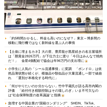
「約5時間かかるし、料金も高いのになぜ？」東京～博多間の
移動に飛行機ではなく新幹線を選ぶ人の事情
【土俵に埋まるカネ】大の里、豊昇龍が黒星続きの名古屋場所
は「懸賞金2826万円」が下位力士に渡り「今日はみんなで焼肉
だ！」 金星4個配給で協会は年96万円の支出増に
小学生に人気の「シール流通事情」に変調 「ボンドロ」は依
然品薄状態が続くが、模倣品や類似品が大量流通し一部で値崩
れ 「選別が本格化する時代に」
「何がやりたいのか分からない」竹中平蔵氏が語る高市内閣の
評価 「給付付き税額控除はその場しのぎ」いま不可欠なの
は“社会保障制度の改革議論”と指摘
急増する中国企業の“国籍ロンダリング” SHEIN、TikTok、