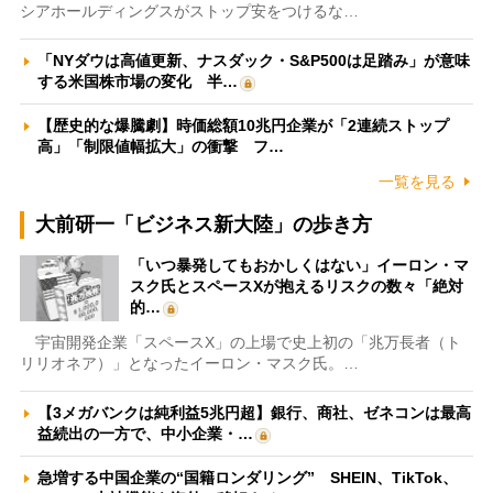
シアホールディングスがストップ安をつけるな…
「NYダウは高値更新、ナスダック・S&P500は足踏み」が意味
する米国株市場の変化 半…
【歴史的な爆騰劇】時価総額10兆円企業が「2連続ストップ
高」「制限値幅拡大」の衝撃 フ…
一覧を見る
大前研一「ビジネス新大陸」の歩き方
「いつ暴発してもおかしくはない」イーロン・マ
スク氏とスペースXが抱えるリスクの数々「絶対
的…
宇宙開発企業「スペースX」の上場で史上初の「兆万長者（ト
リリオネア）」となったイーロン・マスク氏。…
【3メガバンクは純利益5兆円超】銀行、商社、ゼネコンは最高
益続出の一方で、中小企業・…
急増する中国企業の“国籍ロンダリング” SHEIN、TikTok、