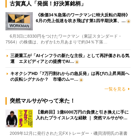
古賀真人「発掘！好決算銘柄」
《株価34％急落のワークマンに特大反転の期待》
6月の売上低迷を吹き飛ばす第1四半期決算、…
6月3日に8330円をつけたワークマン（東証スタンダード・
7564）の株価は、わずか1カ月あまりで約34％下落…
三菱重工が「AIインフラの新たな主役」として再評価される気
運 エヌビディアとの提携でAI…
キオクシアHD「7万円割れからの急反発」は再びの上昇局面へ
の反転シグナルか？ 市場のムー…
一覧を見る
突然マルサがやって来た！
【最終回】1億6000万円の負債と引き換えに手に
入れたプライスレスな経験 ｜ 突然マルサがや…
2009年12月に発行された元FXトレーダー・磯貝清明氏の著書