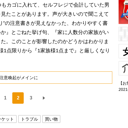
つもカゴに入れて、セルフレジで会計していた男
を見たことがあります。声が大きいので聞こえて
限り”の注意書きが見えなかった、わかりやすく書
いか』とごねた挙げ句、『家に人数分の家族がい
した。このことが影響したのかどうかはわかりま
様1点限りから『1家族様1点まで』と厳しくなり
注意喚起がメインに
【お
202
1
2
3
ーケット
トラブル
買い物