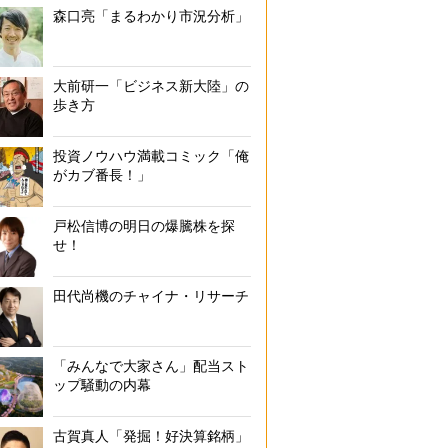
森口亮「まるわかり市況分析」
大前研一「ビジネス新大陸」の
歩き方
投資ノウハウ満載コミック「俺
がカブ番長！」
戸松信博の明日の爆騰株を探
せ！
田代尚機のチャイナ・リサーチ
「みんなで大家さん」配当スト
ップ騒動の内幕
古賀真人「発掘！好決算銘柄」