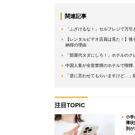
関連記事
「ふざけるな！」セルフレジで万引き
【レンタルビデオ店員は見た！】後
納得の理由
「部屋代タダにしろ！」ホテルのク
中国人客が全室禁煙のホテルで喫煙
「逆に言わせてもらいますけど…」
注目TOPIC
小学
薄状
別が