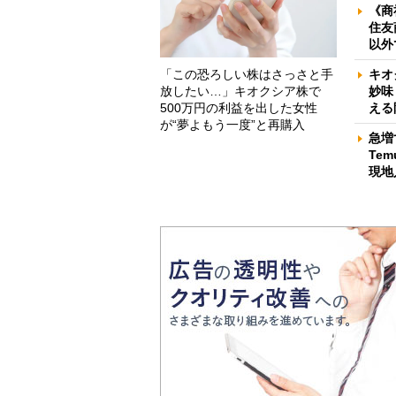
《商
住友
以外
「この恐ろしい株はさっさと手
キオ
放したい…」キオクシア株で
妙味
500万円の利益を出した女性
える
が“夢よもう一度”と再購入
急増
Te
現地