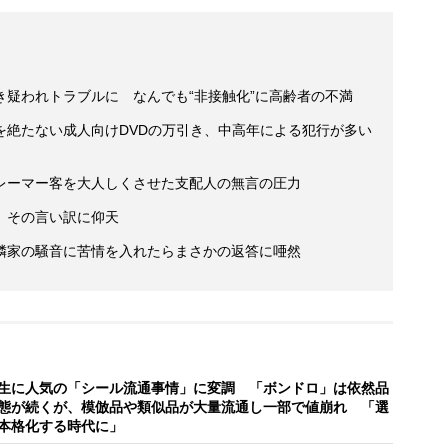
疑われトラブルに なんでも“非接触化”に高齢者の不満
を絶たない成人向けDVDの万引き、中高年による犯行が多い
レーマー客を大人しくさせた支配人の無言の圧力
、その言い訳に仰天
隣家の騒音に苦情を入れたらまさかの返答に唖然
生に人気の「シール流通事情」に変調 「ボンドロ」は依然品
態が続くが、模倣品や類似品が大量流通し一部で値崩れ 「選
本格化する時代に」