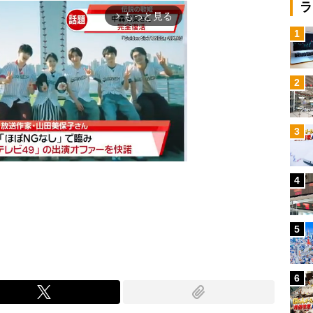
ラ
もっと見る
arrow_forward_ios
1
2
3
4
Mute
5
6