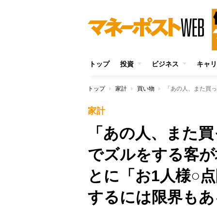
トップ
投資
ビジネス
キャリ
トップ
家計
買い物
家計
「あの人、また買
でズルをする客が
とに「お1人様○
するには限界もあ