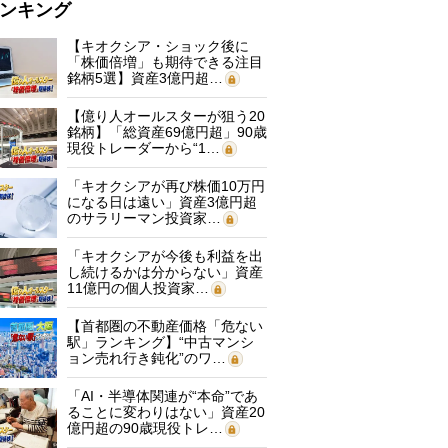
ンキング
【キオクシア・ショック後に
「株価倍増」も期待できる注目
銘柄5選】資産3億円超…
【億り人オールスターが狙う20
銘柄】「総資産69億円超」90歳
現役トレーダーから“1…
「キオクシアが再び株価10万円
になる日は遠い」資産3億円超
のサラリーマン投資家…
「キオクシアが今後も利益を出
し続けるかは分からない」資産
11億円の個人投資家…
【首都圏の不動産価格「危ない
駅」ランキング】“中古マンシ
ョン売れ行き鈍化”のワ…
「AI・半導体関連が“本命”であ
ることに変わりはない」資産20
億円超の90歳現役トレ…