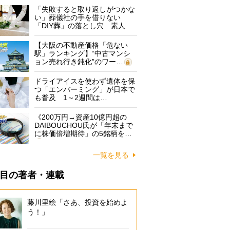
「失敗すると取り返しがつかな
い」葬儀社の手を借りない
「DIY葬」の落とし穴 素人
に…
【大阪の不動産価格「危ない
駅」ランキング】“中古マンシ
ョン売れ行き鈍化”のワー…
ドライアイスを使わず遺体を保
つ「エンバーミング」が日本で
も普及 1～2週間は…
《200万円→資産10億円超の
DAIBOUCHOU氏が「年末まで
に株価倍増期待」の5銘柄を…
一覧を見る
目の著者・連載
藤川里絵「さあ、投資を始めよ
う！」