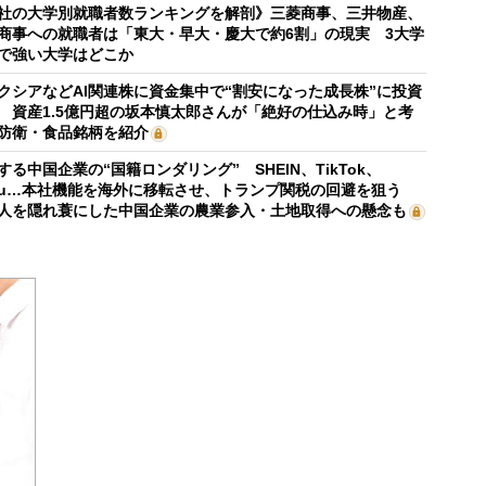
社の大学別就職者数ランキングを解剖》三菱商事、三井物産、
商事への就職者は「東大・早大・慶大で約6割」の現実 3大学
で強い大学はどこか
クシアなどAI関連株に資金集中で“割安になった成長株”に投資
 資産1.5億円超の坂本慎太郎さんが「絶好の仕込み時」と考
防衛・食品銘柄を紹介
する中国企業の“国籍ロンダリング” SHEIN、TikTok、
mu…本社機能を海外に移転させ、トランプ関税の回避を狙う
人を隠れ蓑にした中国企業の農業参入・土地取得への懸念も