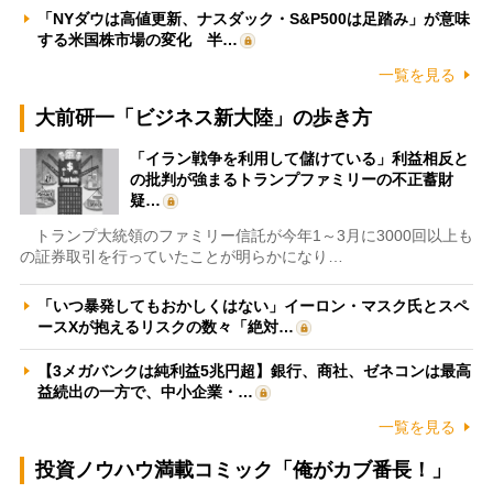
「NYダウは高値更新、ナスダック・S&P500は足踏み」が意味
する米国株市場の変化 半…
一覧を見る
大前研一「ビジネス新大陸」の歩き方
「イラン戦争を利用して儲けている」利益相反と
の批判が強まるトランプファミリーの不正蓄財
疑…
トランプ大統領のファミリー信託が今年1～3月に3000回以上も
の証券取引を行っていたことが明らかになり…
「いつ暴発してもおかしくはない」イーロン・マスク氏とスペ
ースXが抱えるリスクの数々「絶対…
【3メガバンクは純利益5兆円超】銀行、商社、ゼネコンは最高
益続出の一方で、中小企業・…
一覧を見る
投資ノウハウ満載コミック「俺がカブ番長！」