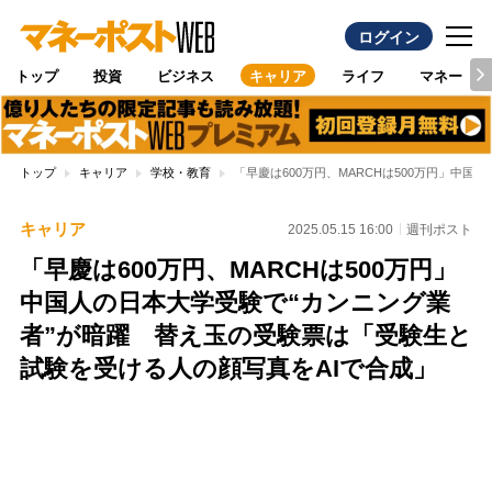
ログイン
トップ
投資
ビジネス
キャリア
ライフ
マネー
トップ
キャリア
学校・教育
「早慶は600万円、MARCHは500万円」中
キャリア
2025.05.15 16:00
週刊ポスト
「早慶は600万円、MARCHは500万円」
中国人の日本大学受験で“カンニング業
者”が暗躍 替え玉の受験票は「受験生と
試験を受ける人の顔写真をAIで合成」
Loaded
:
100.00%
/
Unmute