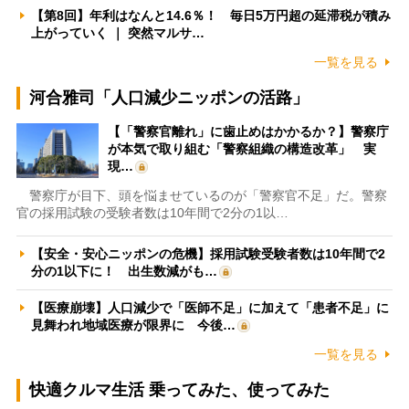
【第8回】年利はなんと14.6％！ 毎日5万円超の延滞税が積み
上がっていく ｜ 突然マルサ…
一覧を見る
河合雅司「人口減少ニッポンの活路」
【「警察官離れ」に歯止めはかかるか？】警察庁
が本気で取り組む「警察組織の構造改革」 実
現…
警察庁が目下、頭を悩ませているのが「警察官不足」だ。警察
官の採用試験の受験者数は10年間で2分の1以…
【安全・安心ニッポンの危機】採用試験受験者数は10年間で2
分の1以下に！ 出生数減がも…
【医療崩壊】人口減少で「医師不足」に加えて「患者不足」に
見舞われ地域医療が限界に 今後…
一覧を見る
快適クルマ生活 乗ってみた、使ってみた