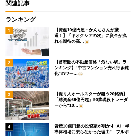
関連記事
ランキング
【資産10億円超・かんちさんが厳
1
選！】「キオクシアの次」に資金が流
れる期待の高…
【首都圏の不動産価格「危ない駅」ラ
2
ンキング】“中古マンション売れ行き鈍
化”のワー…
【億り人オールスターが狙う20銘柄】
3
「総資産69億円超」90歳現役トレーダ
ーから“10…
資産10億円超の投資家が明かす“AI・半
4
導体相場に乗らなかった理由” フルポ