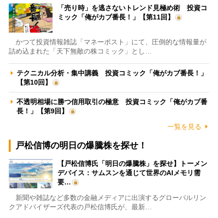
「売り時」を逃さないトレンド見極め術 投資コ
ミック「俺がカブ番長！」【第11回】
かつて投資情報雑誌「マネーポスト」にて、圧倒的な情報量が
詰め込まれた「天下無敵の株コミック」とし…
テクニカル分析・集中講義 投資コミック「俺がカブ番長！」
【第10回】
不透明相場に勝つ信用取引の極意 投資コミック「俺がカブ番
長！」【第9回】
一覧を見る
戸松信博の明日の爆騰株を探せ！
【戸松信博氏「明日の爆騰株」を探せ】トーメン
デバイス：サムスンを通じて世界のAIメモリ需
要…
新聞や雑誌など多数の金融メディアに出演するグローバルリン
クアドバイザーズ代表の戸松信博氏が、最新…