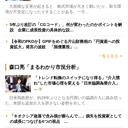
大規模な災害が起きると、株式市場が大きく動いたり、取引環
境が不安定になったりすることがある。一方…
5年ぶり改訂の「CGコード」、何が変わったのかポイントを解
説 企業に成長投資の具体的な説…
【令和のPKOか】GPIFをめぐる片山財務相の「円資産への投
資拡大」発言の波紋 「国債重視」…
一覧を見る
森口亮「まるわかり市況分析」
「トレンド転換のスイッチになり得る」“介入慣
れ”した市場心理を変える「日米協調為替介入」
…
日米両政府が、約28年ぶりとなる円買いの協調介入に踏み切っ
た。米国も追加介入を辞さない姿勢を示して…
「キオクシア急落で含み損が膨らんで…」損失を投資家として
の成長につなげる4つの視点 …