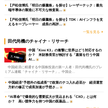
【戸松信博氏「明日の爆騰株」を探せ】レーザーテック：最先
端半導体の製造に不可欠な検査装…
【戸松信博氏「明日の爆騰株」を探せ】TDK：AIインフラを支
えるキープレーヤー 成長の再評…
一覧を見る
田代尚機のチャイナ・リサーチ
中国「Kimi K3」の衝撃に世界はどう対応するの
か？ 米財務長官が検討する「蒸留を行う中国
AI…
中国経済に精通する中国株投資の第一人者・田代尚機氏のプレ
ミアム連載「チャイナ・リサーチ」。中国企…
中国経済“予想外の低成長”で政策のテコ入れ必至か 経済運営
方針の修正で成長加速が予想さ…
“AI革命”で爆発的な需要拡大が見込まれる「CXO」とは何
か？ 高い競争力を持つ中国の医薬品…