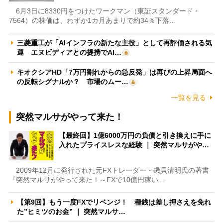
6月3日に8330円をつけたワークマン（東証スタンダード・
7564）の株価は、わずか1カ月あまりで約34％下落…
三菱重工が「AIインフラの新たな主役」として再評価される気
運 エヌビディアとの提携でAI…
キオクシアHD「7万円割れからの急反発」は再びの上昇局面へ
の反転シグナルか？ 市場のムー…
一覧を見る
突然マルサがやって来た！
【最終回】1億6000万円の負債と引き換えに手に
入れたプライスレスな経験 ｜ 突然マルサがや…
2009年12月に発行された元FXトレーダー・磯貝清明氏の著書
『突然マルサがやって来た！～FXで10億円稼い…
【第9回】もう一度FXでリベンジ！ 種銭は差し押さえを免れ
た”ヒミツのお金” ｜ 突然マルサ…