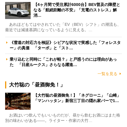
【4ヶ月間で受注累計6000台】BEV普及の障壁と
なる「航続距離の不安」「充電のストレス」解
消…
あれほどもてはやされていた「EV（BEV）シフト」の潮流も、
最近では減速基調になっているように見える。…
《雪道の対応力を検証》シビアな状況で実感した「フォレスタ
ー」の真価 「ターボ」と「スト…
乗り込むと同時に「これが軽？」と戸惑うのには理由があっ
た 「日産ルークス」さらなる躍進…
一覧を見る
大竹聡の「昼酒御免！」
【大竹聡の昼酒御免！】「ネグローニ」「山崎」
「マンハッタン」新宿三丁目の隠れ家バーで1…
お酒はいつ飲んでもいいものだが、昼から飲むお酒にはまた格
別の味わいがある――。ライター・作家の大竹…