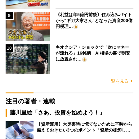
《利益は年5億円前後》住み込みバイト
9
から“ギガ大家さん”となった資産200億
円税理…
キオクシア・ショックで「次にマネー
10
が流れる」16銘柄 AI相場の裏で割安
に放置され…
一覧を見る
注目の著者・連載
藤川里絵「さあ、投資を始めよう！」
【資産運用】大災害時に慌てないために平時から
備えておきたい3つのポイント「資産の棚卸し…