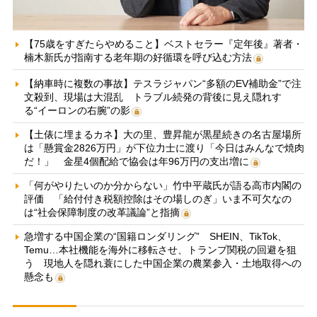
【75歳をすぎたらやめること】ベストセラー『定年後』著者・
楠木新氏が指南する老年期の好循環を呼び込む方法
【納車時に複数の事故】テスラジャパン“多額のEV補助金”で注
文殺到、現場は大混乱 トラブル続発の背後に見え隠れす
る“イーロンの右腕”の影
【土俵に埋まるカネ】大の里、豊昇龍が黒星続きの名古屋場所
は「懸賞金2826万円」が下位力士に渡り「今日はみんなで焼肉
だ！」 金星4個配給で協会は年96万円の支出増に
「何がやりたいのか分からない」竹中平蔵氏が語る高市内閣の
評価 「給付付き税額控除はその場しのぎ」いま不可欠なの
は“社会保障制度の改革議論”と指摘
急増する中国企業の“国籍ロンダリング” SHEIN、TikTok、
Temu…本社機能を海外に移転させ、トランプ関税の回避を狙
う 現地人を隠れ蓑にした中国企業の農業参入・土地取得への
懸念も