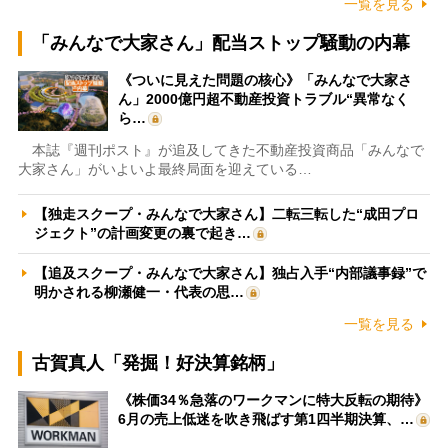
一覧を見る
「みんなで大家さん」配当ストップ騒動の内幕
《ついに見えた問題の核心》「みんなで大家さ
ん」2000億円超不動産投資トラブル“異常なく
ら…
本誌『週刊ポスト』が追及してきた不動産投資商品「みんなで
大家さん」がいよいよ最終局面を迎えている…
【独走スクープ・みんなで大家さん】二転三転した“成田プロ
ジェクト”の計画変更の裏で起き…
【追及スクープ・みんなで大家さん】独占入手“内部議事録”で
明かされる柳瀬健一・代表の思…
一覧を見る
古賀真人「発掘！好決算銘柄」
《株価34％急落のワークマンに特大反転の期待》
6月の売上低迷を吹き飛ばす第1四半期決算、…