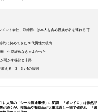
ジメント会社、取締役には本人を含め親族が名を連ねる“手
後節約に努めてきた70代男性の後悔
の後悔「生協辞めなきゃよかった」
」が明かす秘訣と末路
が教える「3：3：4の法則」
生に人気の「シール流通事情」に変調 「ボンドロ」は依然品
態が続くが、模倣品や類似品が大量流通し一部で値崩れ 「選