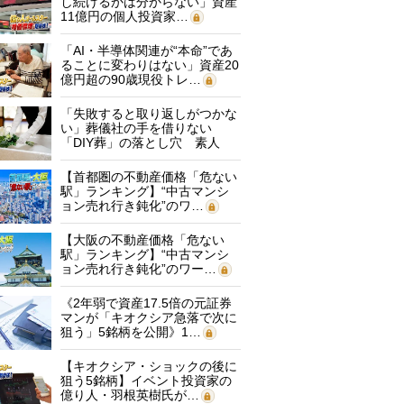
し続けるかは分からない」資産
11億円の個人投資家…
「AI・半導体関連が“本命”であ
ることに変わりはない」資産20
億円超の90歳現役トレ…
「失敗すると取り返しがつかな
い」葬儀社の手を借りない
「DIY葬」の落とし穴 素人
に…
【首都圏の不動産価格「危ない
駅」ランキング】“中古マンシ
ョン売れ行き鈍化”のワ…
【大阪の不動産価格「危ない
駅」ランキング】“中古マンシ
ョン売れ行き鈍化”のワー…
《2年弱で資産17.5倍の元証券
マンが「キオクシア急落で次に
狙う」5銘柄を公開》1…
【キオクシア・ショックの後に
狙う5銘柄】イベント投資家の
億り人・羽根英樹氏が…