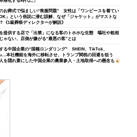
本格化する時代に」
のお葬式で悩ましい“喪服問題” 女性は「ワンピースを着てい
OK」という俗説に潜む誤解、なぜ「ジャケット」がマストな
？《1級葬祭ディレクターが解説》
を提供する店で「出禁」になる客のトホホな生態 嘔吐や粗相
じゃない、店側が嫌がる“最悪の客”とは
する中国企業の“国籍ロンダリング” SHEIN、TikTok、
mu…本社機能を海外に移転させ、トランプ関税の回避を狙う
人を隠れ蓑にした中国企業の農業参入・土地取得への懸念も