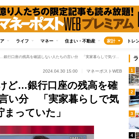
ア
ライフ
マネー
住まい・不動産
家計
トレ
大谷翔平は別格だけど…銀行口座の残高を確認しない人たちの言い分 「実家暮らしで気づいたら500万円貯まっていた」
ラ
1
2024.04.30 15:00
マネーポストWEB
けど…銀行口座の残高を確
2
言い分 「実家暮らしで気
円貯まっていた」
3
4