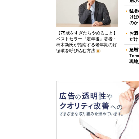
別が
猛暑
けば
のか
【75歳をすぎたらやめること】
お酒
ベストセラー『定年後』著者・
だけ
楠木新氏が指南する老年期の好
急増
循環を呼び込む方法
Te
現地