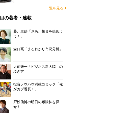
一覧を見る
目の著者・連載
藤川里絵「さあ、投資を始めよ
う！」
森口亮「まるわかり市況分析」
大前研一「ビジネス新大陸」の
歩き方
投資ノウハウ満載コミック「俺
がカブ番長！」
戸松信博の明日の爆騰株を探
せ！