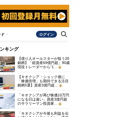
ンド
ログイン
ンキング
【億り人オールスターが狙う20
銘柄】「総資産69億円超」90歳
現役トレーダーから“1…
【キオクシア・ショック後に
「株価倍増」も期待できる注目
銘柄5選】資産3億円超…
「キオクシアが再び株価10万円
になる日は遠い」資産3億円超
のサラリーマン投資家…
「キオクシアが今後も利益を出