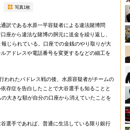
写真1枚
通訳である水原一平容疑者による違法賭博問
行口座から違法な賭博の胴元に送金を繰り返し、
と報じられている。口座での金銭のやり取りが大
ールアドレスや電話番号を変更するなどの細工を
で行われたパドレス戦の後、水原容疑者がチームの
ル依存症を告白したことで大谷選手も知ることと
もの大きな額が自分の口座から消えていたことを
谷選手であれば、普通に生活している限り銀行