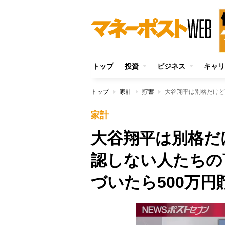
トップ
投資
ビジネス
キャリ
トップ
家計
貯蓄
家計
大谷翔平は別格だ
認しない人たちの
づいたら500万