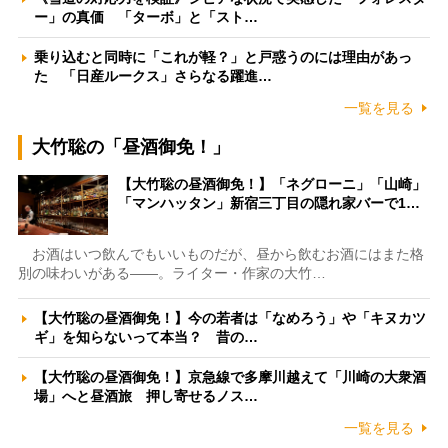
ー」の真価 「ターボ」と「スト…
乗り込むと同時に「これが軽？」と戸惑うのには理由があっ
た 「日産ルークス」さらなる躍進…
一覧を見る
大竹聡の「昼酒御免！」
【大竹聡の昼酒御免！】「ネグローニ」「山崎」
「マンハッタン」新宿三丁目の隠れ家バーで1…
お酒はいつ飲んでもいいものだが、昼から飲むお酒にはまた格
別の味わいがある――。ライター・作家の大竹…
【大竹聡の昼酒御免！】今の若者は「なめろう」や「キヌカツ
ギ」を知らないって本当？ 昔の…
【大竹聡の昼酒御免！】京急線で多摩川越えて「川崎の大衆酒
場」へと昼酒旅 押し寄せるノス…
一覧を見る