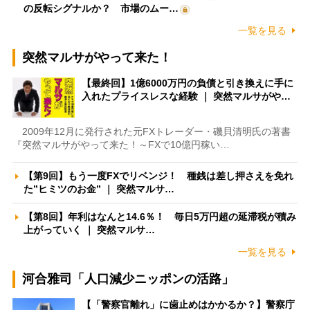
の反転シグナルか？ 市場のムー…
一覧を見る
突然マルサがやって来た！
【最終回】1億6000万円の負債と引き換えに手に
入れたプライスレスな経験 ｜ 突然マルサがや…
2009年12月に発行された元FXトレーダー・磯貝清明氏の著書
『突然マルサがやって来た！～FXで10億円稼い…
【第9回】もう一度FXでリベンジ！ 種銭は差し押さえを免れ
た”ヒミツのお金” ｜ 突然マルサ…
【第8回】年利はなんと14.6％！ 毎日5万円超の延滞税が積み
上がっていく ｜ 突然マルサ…
一覧を見る
河合雅司「人口減少ニッポンの活路」
【「警察官離れ」に歯止めはかかるか？】警察庁