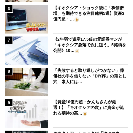
【キオクシア・ショック後に「株価倍
6
増」も期待できる注目銘柄5選】資産3
億円超・…
《2年弱で資産17.5倍の元証券マンが
7
「キオクシア急落で次に狙う」5銘柄を
公開》10…
「失敗すると取り返しがつかない」葬
8
儀社の手を借りない「DIY葬」の落とし
穴 素人には…
【資産10億円超・かんちさんが厳
9
選！】「キオクシアの次」に資金が流
れる期待の高…