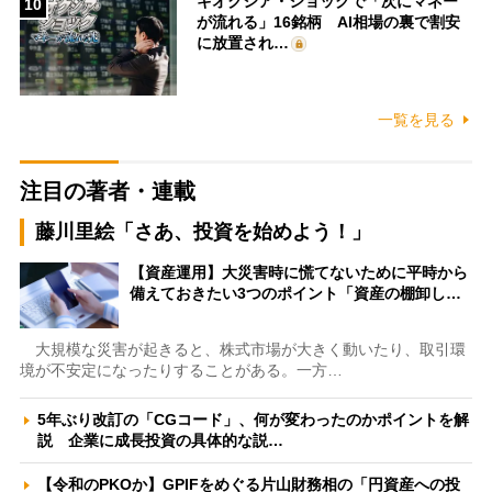
キオクシア・ショックで「次にマネー
10
が流れる」16銘柄 AI相場の裏で割安
に放置され…
一覧を見る
注目の著者・連載
藤川里絵「さあ、投資を始めよう！」
【資産運用】大災害時に慌てないために平時から
備えておきたい3つのポイント「資産の棚卸し…
大規模な災害が起きると、株式市場が大きく動いたり、取引環
境が不安定になったりすることがある。一方…
5年ぶり改訂の「CGコード」、何が変わったのかポイントを解
説 企業に成長投資の具体的な説…
【令和のPKOか】GPIFをめぐる片山財務相の「円資産への投