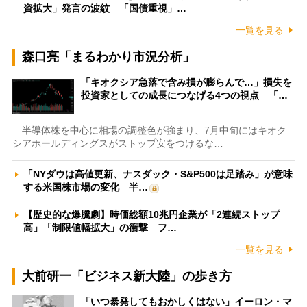
資拡大」発言の波紋 「国債重視」…
一覧を見る
森口亮「まるわかり市況分析」
「キオクシア急落で含み損が膨らんで…」損失を
投資家としての成長につなげる4つの視点 「…
半導体株を中心に相場の調整色が強まり、7月中旬にはキオク
シアホールディングスがストップ安をつけるな…
「NYダウは高値更新、ナスダック・S&P500は足踏み」が意味
する米国株市場の変化 半…
【歴史的な爆騰劇】時価総額10兆円企業が「2連続ストップ
高」「制限値幅拡大」の衝撃 フ…
一覧を見る
大前研一「ビジネス新大陸」の歩き方
「いつ暴発してもおかしくはない」イーロン・マ