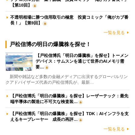
【第10回】
不透明相場に勝つ信用取引の極意 投資コミック「俺がカブ番
長！」【第9回】
一覧を見る
戸松信博の明日の爆騰株を探せ！
【戸松信博氏「明日の爆騰株」を探せ】トーメン
デバイス：サムスンを通じて世界のAIメモリ需
要…
新聞や雑誌など多数の金融メディアに出演するグローバルリン
クアドバイザーズ代表の戸松信博氏が、最新…
【戸松信博氏「明日の爆騰株」を探せ】レーザーテック：最先
端半導体の製造に不可欠な検査装…
【戸松信博氏「明日の爆騰株」を探せ】TDK：AIインフラを支
えるキープレーヤー 成長の再評…
一覧を見る