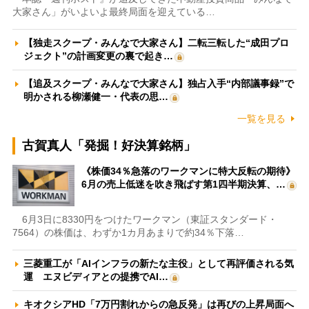
大家さん」がいよいよ最終局面を迎えている…
【独走スクープ・みんなで大家さん】二転三転した“成田プロ
ジェクト”の計画変更の裏で起き…
【追及スクープ・みんなで大家さん】独占入手“内部議事録”で
明かされる柳瀬健一・代表の思…
一覧を見る
古賀真人「発掘！好決算銘柄」
《株価34％急落のワークマンに特大反転の期待》
6月の売上低迷を吹き飛ばす第1四半期決算、…
6月3日に8330円をつけたワークマン（東証スタンダード・
7564）の株価は、わずか1カ月あまりで約34％下落…
三菱重工が「AIインフラの新たな主役」として再評価される気
運 エヌビディアとの提携でAI…
キオクシアHD「7万円割れからの急反発」は再びの上昇局面へ