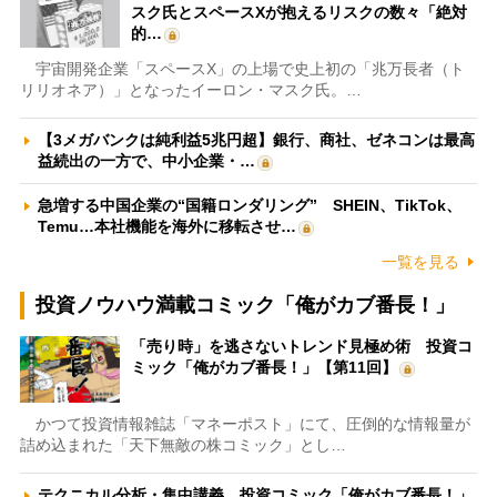
スク氏とスペースXが抱えるリスクの数々「絶対
的…
宇宙開発企業「スペースX」の上場で史上初の「兆万長者（ト
リリオネア）」となったイーロン・マスク氏。…
【3メガバンクは純利益5兆円超】銀行、商社、ゼネコンは最高
益続出の一方で、中小企業・…
急増する中国企業の“国籍ロンダリング” SHEIN、TikTok、
Temu…本社機能を海外に移転させ…
一覧を見る
投資ノウハウ満載コミック「俺がカブ番長！」
「売り時」を逃さないトレンド見極め術 投資コ
ミック「俺がカブ番長！」【第11回】
かつて投資情報雑誌「マネーポスト」にて、圧倒的な情報量が
詰め込まれた「天下無敵の株コミック」とし…
テクニカル分析・集中講義 投資コミック「俺がカブ番長！」