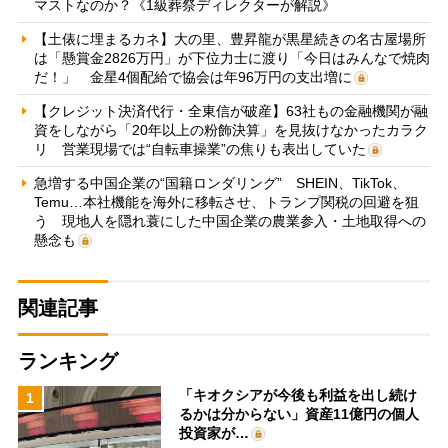
マストなのか？《1級葬祭ディレクターが解説》
【土俵に埋まるカネ】大の里、豊昇龍が黒星続きの名古屋場所
は「懸賞金2826万円」が下位力士に渡り「今日はみんなで焼肉
だ！」 金星4個配給で協会は年96万円の支出増に
【クレジット決済代行・全東信が破産】63社もの金融機関が融
資をしながら「20年以上の粉飾決算」を見抜けなかったカラク
リ 営業現場では“自転車操業”の焦りも表出していた
急増する中国企業の“国籍ロンダリング” SHEIN、TikTok、
Temu…本社機能を海外に移転させ、トランプ関税の回避を狙
う 現地人を隠れ蓑にした中国企業の農業参入・土地取得への
懸念も
関連記事
ランキング
「キオクシアが今後も利益を出し続け
1
るかは分からない」資産11億円の個人
投資家が…