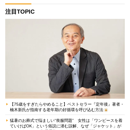
注目TOPIC
【75歳をすぎたらやめること】ベストセラー『定年後』著者・
楠木新氏が指南する老年期の好循環を呼び込む方法
猛暑のお葬式で悩ましい“喪服問題” 女性は「ワンピースを着
ていけばOK」という俗説に潜む誤解、なぜ「ジャケット」が