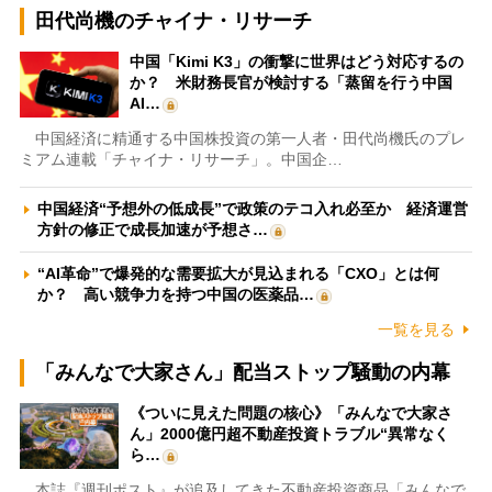
田代尚機のチャイナ・リサーチ
中国「Kimi K3」の衝撃に世界はどう対応するの
か？ 米財務長官が検討する「蒸留を行う中国
AI…
中国経済に精通する中国株投資の第一人者・田代尚機氏のプレ
ミアム連載「チャイナ・リサーチ」。中国企…
中国経済“予想外の低成長”で政策のテコ入れ必至か 経済運営
方針の修正で成長加速が予想さ…
“AI革命”で爆発的な需要拡大が見込まれる「CXO」とは何
か？ 高い競争力を持つ中国の医薬品…
一覧を見る
「みんなで大家さん」配当ストップ騒動の内幕
《ついに見えた問題の核心》「みんなで大家さ
ん」2000億円超不動産投資トラブル“異常なく
ら…
本誌『週刊ポスト』が追及してきた不動産投資商品「みんなで