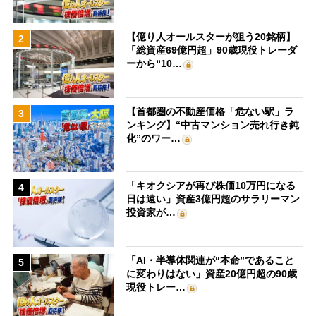
【億り人オールスターが狙う20銘柄】
2
「総資産69億円超」90歳現役トレーダ
ーから“10…
【首都圏の不動産価格「危ない駅」ラ
3
ンキング】“中古マンション売れ行き鈍
化”のワー…
「キオクシアが再び株価10万円になる
4
日は遠い」資産3億円超のサラリーマン
投資家が…
「AI・半導体関連が“本命”であること
5
に変わりはない」資産20億円超の90歳
現役トレー…