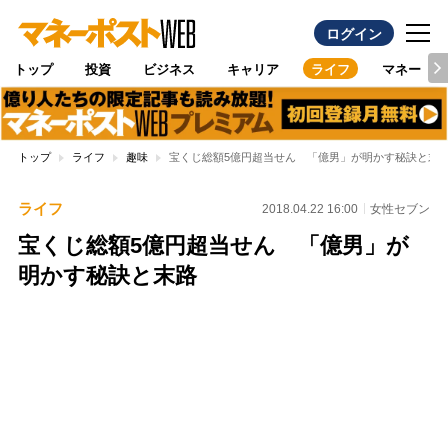
ログイン
トップ
投資
ビジネス
キャリア
ライフ
マネー
トップ
ライフ
趣味
宝くじ総額5億円超当せん 「億男」が明かす秘訣と末
ライフ
2018.04.22 16:00
女性セブン
宝くじ総額5億円超当せん 「億男」が
明かす秘訣と末路
Loaded
:
100.00%
/
Unmute