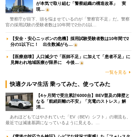
が本気で取り組む「警察組織の構造改革」 実
現…
警察庁が目下、頭を悩ませているのが「警察官不足」だ。警察
官の採用試験の受験者数は10年間で2分の1以…
【安全・安心ニッポンの危機】採用試験受験者数は10年間で2
分の1以下に！ 出生数減がも…
【医療崩壊】人口減少で「医師不足」に加えて「患者不足」に
見舞われ地域医療が限界に 今後…
一覧を見る
快適クルマ生活 乗ってみた、使ってみた
【4ヶ月間で受注累計6000台】BEV普及の障壁と
なる「航続距離の不安」「充電のストレス」解
消…
あれほどもてはやされていた「EV（BEV）シフト」の潮流も、
最近では減速基調になっているように見える。…
《雪道の対応力を検証》シビアな状況で実感した「フォレスタ