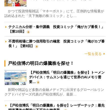
かつて投資情報雑誌「マネーポスト」にて、圧倒的な情報量が
詰め込まれた「天下無敵の株コミック」とし…
テクニカル分析・集中講義 投資コミック「俺がカブ番長！」
【第10回】
不透明相場に勝つ信用取引の極意 投資コミック「俺がカブ番
長！」【第9回】
一覧を見る
戸松信博の明日の爆騰株を探せ！
【戸松信博氏「明日の爆騰株」を探せ】トーメン
デバイス：サムスンを通じて世界のAIメモリ需
要…
新聞や雑誌など多数の金融メディアに出演するグローバルリン
クアドバイザーズ代表の戸松信博氏が、最新…
【戸松信博氏「明日の爆騰株」を探せ】レーザーテック：最先
端半導体の製造に不可欠な検査装…