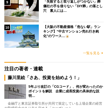
「失敗すると取り返しがつかない」葬
9
儀社の手を借りない「DIY葬」の落とし
穴 素人には…
【大阪の不動産価格「危ない駅」ラン
10
キング】“中古マンション売れ行き鈍
化”のワース…
一覧を見る
注目の著者・連載
藤川里絵「さあ、投資を始めよう！」
5年ぶり改訂の「CGコード」、何が変わったのか
ポイントを解説 企業に成長投資の具体的な説
明…
金融庁と東京証券取引所が共同で策定している上場企業の経営
や取締役会のあり方を定める「コーポレート…