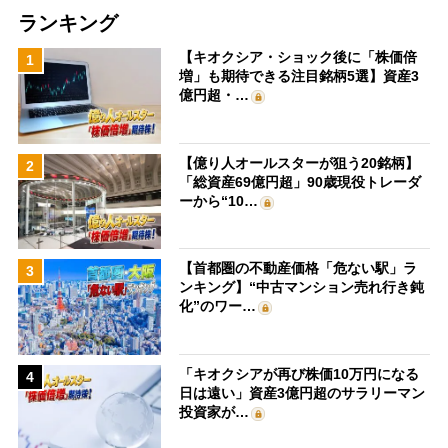
ランキング
【キオクシア・ショック後に「株価倍
1
増」も期待できる注目銘柄5選】資産3
億円超・…
【億り人オールスターが狙う20銘柄】
2
「総資産69億円超」90歳現役トレーダ
ーから“10…
【首都圏の不動産価格「危ない駅」ラ
3
ンキング】“中古マンション売れ行き鈍
化”のワー…
「キオクシアが再び株価10万円になる
4
日は遠い」資産3億円超のサラリーマン
投資家が…