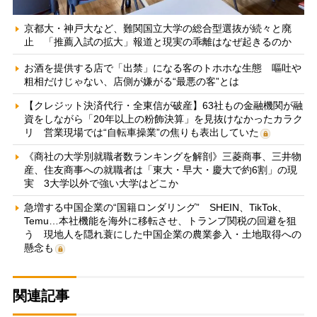
京都大・神戸大など、難関国立大学の総合型選抜が続々と廃
止 「推薦入試の拡大」報道と現実の乖離はなぜ起きるのか
お酒を提供する店で「出禁」になる客のトホホな生態 嘔吐や
粗相だけじゃない、店側が嫌がる“最悪の客”とは
【クレジット決済代行・全東信が破産】63社もの金融機関が融
資をしながら「20年以上の粉飾決算」を見抜けなかったカラク
リ 営業現場では“自転車操業”の焦りも表出していた
《商社の大学別就職者数ランキングを解剖》三菱商事、三井物
産、住友商事への就職者は「東大・早大・慶大で約6割」の現
実 3大学以外で強い大学はどこか
急増する中国企業の“国籍ロンダリング” SHEIN、TikTok、
Temu…本社機能を海外に移転させ、トランプ関税の回避を狙
う 現地人を隠れ蓑にした中国企業の農業参入・土地取得への
懸念も
関連記事