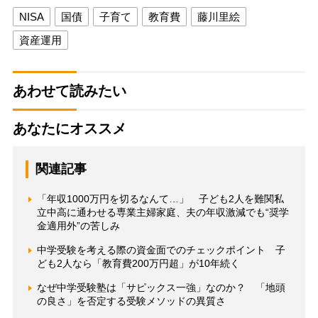
NISA
国債
子育て
教育費
藤川里絵
資産運用
あわせて読みたい
あなたにオススメ
関連記事
「年収1000万円を切るなんて…」 子ども2人を難関私
立中高に通わせる専業主婦家庭、夫の年収激減でも“奨学
金適用外”の苦しみ
中学受験を考える際の資金面でのチェックポイント 子
ども2人なら「教育費200万円超」が10年続く
なぜ中学受験塾は「サピックス一強」なのか？ 「地頭
の良さ」を否定する受験メソッドの異質さ