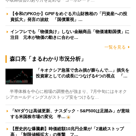
【令和のPKOか】GPIFをめぐる片山財務相の「円資産への投
資拡大」発言の波紋 「国債重視」…
インフレでも「物価負け」しない金融商品「物価連動国債」に
注目 元本が物価の動きに合わせ…
一覧を見る
森口亮「まるわかり市況分析」
「キオクシア急落で含み損が膨らんで…」損失を
投資家としての成長につなげる4つの視点 「…
半導体株を中心に相場の調整色が強まり、7月中旬にはキオク
シアホールディングスがストップ安をつけるな…
「NYダウは高値更新、ナスダック・S&P500は足踏み」が意味
する米国株市場の変化 半…
【歴史的な爆騰劇】時価総額10兆円企業が「2連続ストップ
高」「制限値幅拡大」の衝撃 フ…