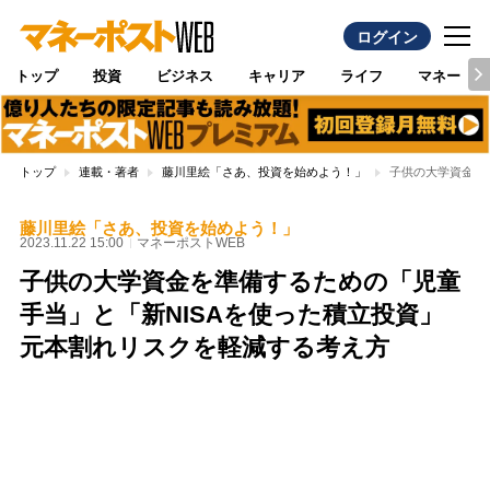
ログイン
トップ
投資
ビジネス
キャリア
ライフ
マネー
トップ
連載・著者
藤川里絵「さあ、投資を始めよう！」
子供の大学資金を
藤川里絵「さあ、投資を始めよう！」
2023.11.22 15:00
マネーポストWEB
子供の大学資金を準備するための「児童
手当」と「新NISAを使った積立投資」
元本割れリスクを軽減する考え方
Loaded
:
100.00%
/
Unmute