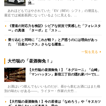
消…
あれほどもてはやされていた「EV（BEV）シフト」の潮流も、
最近では減速基調になっているように見える。…
《雪道の対応力を検証》シビアな状況で実感した「フォレスタ
ー」の真価 「ターボ」と「スト…
乗り込むと同時に「これが軽？」と戸惑うのには理由があっ
た 「日産ルークス」さらなる躍進…
一覧を見る
大竹聡の「昼酒御免！」
【大竹聡の昼酒御免！】「ネグローニ」「山崎」
「マンハッタン」新宿三丁目の隠れ家バーで1…
お酒はいつ飲んでもいいものだが、昼から飲むお酒にはまた格
別の味わいがある――。ライター・作家の大竹…
【大竹聡の昼酒御免！】今の若者は「なめろう」や「キヌカツ
ギ」を知らないって本当？ 昔の…