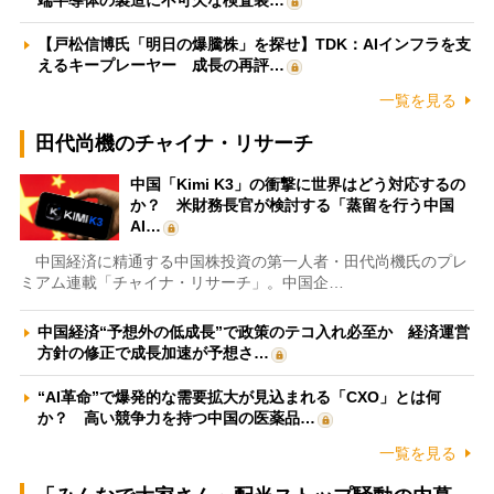
【戸松信博氏「明日の爆騰株」を探せ】TDK：AIインフラを支
えるキープレーヤー 成長の再評…
一覧を見る
田代尚機のチャイナ・リサーチ
中国「Kimi K3」の衝撃に世界はどう対応するの
か？ 米財務長官が検討する「蒸留を行う中国
AI…
中国経済に精通する中国株投資の第一人者・田代尚機氏のプレ
ミアム連載「チャイナ・リサーチ」。中国企…
中国経済“予想外の低成長”で政策のテコ入れ必至か 経済運営
方針の修正で成長加速が予想さ…
“AI革命”で爆発的な需要拡大が見込まれる「CXO」とは何
か？ 高い競争力を持つ中国の医薬品…
一覧を見る