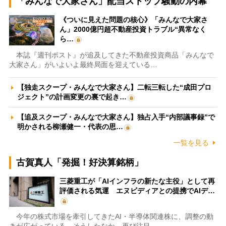
「みんなで大家さん」配当ストップ騒動の内幕
《ついに見えた問題の核心》「みんなで大家さ
ん」2000億円超不動産投資トラブル“異常なく
ら…
本誌『週刊ポスト』が追及してきた不動産投資商品「みんなで
大家さん」がいよいよ最終局面を迎えている…
【独走スクープ・みんなで大家さん】二転三転した“成田プロ
ジェクト”の計画変更の裏で起き…
【追及スクープ・みんなで大家さん】独占入手“内部議事録”で
明かされる柳瀬健一・代表の思…
一覧を見る
古賀真人「発掘！好決算銘柄」
三菱重工が「AIインフラの新たな主役」として再
評価される気運 エヌビディアとの提携でAIデ…
今年の株式市場を牽引してきたAI・半導体関連株に、調整の動
きが広がっている。そうしたなか、再び注目…