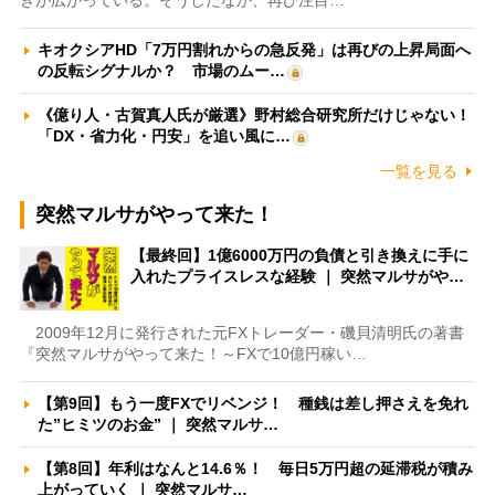
キオクシアHD「7万円割れからの急反発」は再びの上昇局面へ
の反転シグナルか？ 市場のムー…
《億り人・古賀真人氏が厳選》野村総合研究所だけじゃない！
「DX・省力化・円安」を追い風に…
一覧を見る
突然マルサがやって来た！
【最終回】1億6000万円の負債と引き換えに手に
入れたプライスレスな経験 ｜ 突然マルサがや…
2009年12月に発行された元FXトレーダー・磯貝清明氏の著書
『突然マルサがやって来た！～FXで10億円稼い…
【第9回】もう一度FXでリベンジ！ 種銭は差し押さえを免れ
た”ヒミツのお金” ｜ 突然マルサ…
【第8回】年利はなんと14.6％！ 毎日5万円超の延滞税が積み
上がっていく ｜ 突然マルサ…