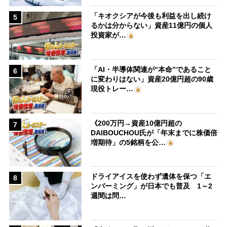
「キオクシアが今後も利益を出し続け
5
るかは分からない」資産11億円の個人
投資家が…
「AI・半導体関連が“本命”であること
6
に変わりはない」資産20億円超の90歳
現役トレー…
《200万円→資産10億円超の
7
DAIBOUCHOU氏が「年末までに株価倍
増期待」の5銘柄を公…
ドライアイスを使わず遺体を保つ「エ
8
ンバーミング」が日本でも普及 1～2
週間は問…