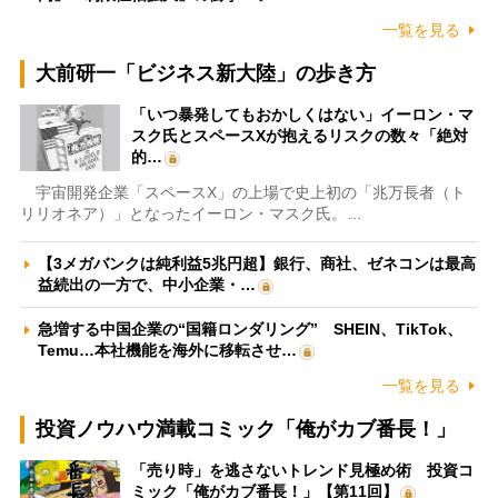
一覧を見る
大前研一「ビジネス新大陸」の歩き方
「いつ暴発してもおかしくはない」イーロン・マ
スク氏とスペースXが抱えるリスクの数々「絶対
的…
宇宙開発企業「スペースX」の上場で史上初の「兆万長者（ト
リリオネア）」となったイーロン・マスク氏。…
【3メガバンクは純利益5兆円超】銀行、商社、ゼネコンは最高
益続出の一方で、中小企業・…
急増する中国企業の“国籍ロンダリング” SHEIN、TikTok、
Temu…本社機能を海外に移転させ…
一覧を見る
投資ノウハウ満載コミック「俺がカブ番長！」
「売り時」を逃さないトレンド見極め術 投資コ
ミック「俺がカブ番長！」【第11回】