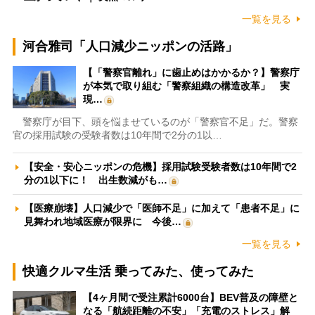
一覧を見る
河合雅司「人口減少ニッポンの活路」
【「警察官離れ」に歯止めはかかるか？】警察庁
が本気で取り組む「警察組織の構造改革」 実
現…
警察庁が目下、頭を悩ませているのが「警察官不足」だ。警察
官の採用試験の受験者数は10年間で2分の1以…
【安全・安心ニッポンの危機】採用試験受験者数は10年間で2
分の1以下に！ 出生数減がも…
【医療崩壊】人口減少で「医師不足」に加えて「患者不足」に
見舞われ地域医療が限界に 今後…
一覧を見る
快適クルマ生活 乗ってみた、使ってみた
【4ヶ月間で受注累計6000台】BEV普及の障壁と
なる「航続距離の不安」「充電のストレス」解