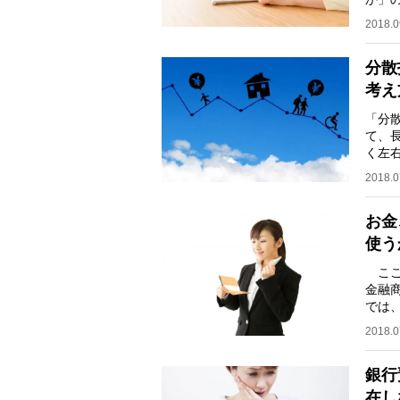
る75
2018.0
分散
考え
「分
て、
く左
が「
2018.0
お金
使う
ここ
金融
では
ンナ
2018.0
銀行
在し