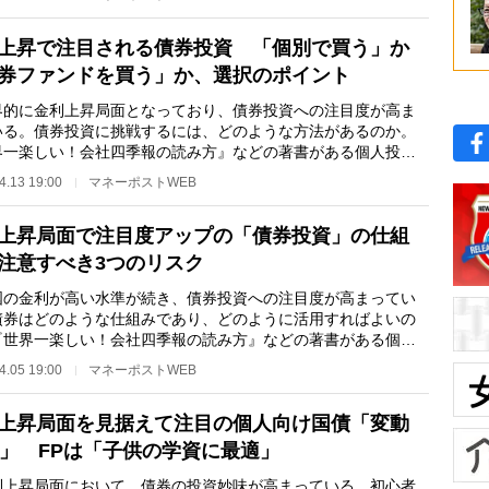
上昇で注目される債券投資 「個別で買う」か
券ファンドを買う」か、選択のポイント
的に金利上昇局面となっており、債券投資への注目度が高ま
いる。債券投資に挑戦するには、どのような方法があるのか。
界一楽しい！会社四季報の読み方』などの著書がある個人投資
株式投資講師・…
4.13 19:00
マネーポストWEB
上昇局面で注目度アップの「債券投資」の仕組
注意すべき3つのリスク
の金利が高い水準が続き、債券投資への注目度が高まってい
債券はどのような仕組みであり、どのように活用すればよいの
『世界一楽しい！会社四季報の読み方』などの著書がある個人
家で株式投資講…
4.05 19:00
マネーポストWEB
上昇局面を見据えて注目の個人向け国債「変動
年」 FPは「子供の学資に最適」
上昇局面において、債券の投資妙味が高まっている。初心者