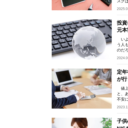
スク
一楽
2025.0
投資
元本
いよ
う人
のだ
いる
2024.0
定年
が行
値上
と、
不安
る人
2023.1
子供