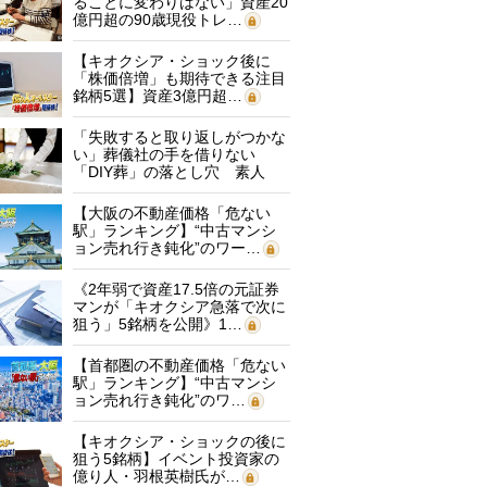
ることに変わりはない」資産20
億円超の90歳現役トレ…
【キオクシア・ショック後に
「株価倍増」も期待できる注目
銘柄5選】資産3億円超…
「失敗すると取り返しがつかな
い」葬儀社の手を借りない
「DIY葬」の落とし穴 素人
に…
【大阪の不動産価格「危ない
駅」ランキング】“中古マンシ
ョン売れ行き鈍化”のワー…
《2年弱で資産17.5倍の元証券
マンが「キオクシア急落で次に
狙う」5銘柄を公開》1…
【首都圏の不動産価格「危ない
駅」ランキング】“中古マンシ
ョン売れ行き鈍化”のワ…
【キオクシア・ショックの後に
狙う5銘柄】イベント投資家の
億り人・羽根英樹氏が…