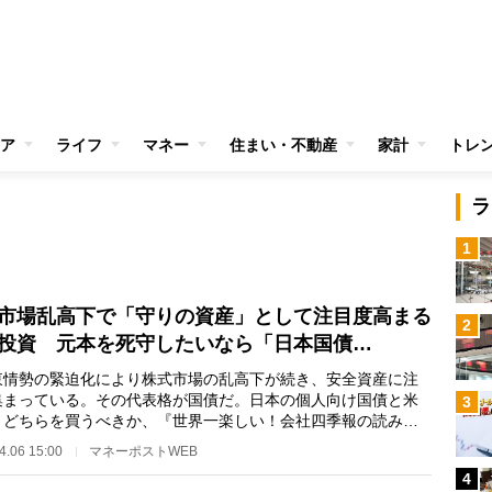
ア
ライフ
マネー
住まい・不動産
家計
トレ
ラ
1
市場乱高下で「守りの資産」として注目度高まる
2
投資 元本を死守したいなら「日本国債…
情勢の緊迫化により株式市場の乱高下が続き、安全資産に注
集まっている。その代表格が国債だ。日本の個人向け国債と米
3
、どちらを買うべきか、『世界一楽しい！会社四季報の読み
などの著書がある…
4.06 15:00
マネーポストWEB
4