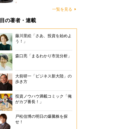
一覧を見る
目の著者・連載
藤川里絵「さあ、投資を始めよ
う！」
森口亮「まるわかり市況分析」
大前研一「ビジネス新大陸」の
歩き方
投資ノウハウ満載コミック「俺
がカブ番長！」
戸松信博の明日の爆騰株を探
せ！