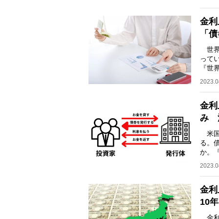
金利
「債
世界
って
『世
家で
2023.0
金利
み 
米国
る。
か。
投資
2023.0
金利
10
金利