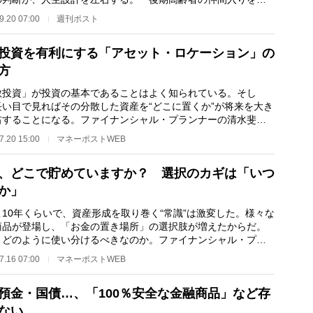
歳からは、老後資…
9.20 07:00
週刊ポスト
投資を有利にする「アセット・ロケーション」の
方
散投資」が投資の基本であることはよく知られている。そし
長い目で見ればその分散した資産を“どこに置くか”が将来を大き
右することになる。ファイナンシャル・プランナーの清水斐氏
アセット・アロ…
7.20 15:00
マネーポストWEB
、どこで貯めていますか？ 選択のカギは「いつ
か」
10年くらいで、資産形成を取り巻く“常識”は激変した。様々な
商品が登場し、「お金の置き場所」の選択肢が増えたからだ。
、どのように使い分けるべきなのか。ファイナンシャル・プラ
ーの清水斐氏…
7.16 07:00
マネーポストWEB
預金・国債…、「100％安全な金融商品」など存
ない