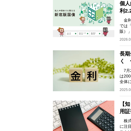
個人
利2
金利
では
販）
楽し
2026.0
長期
く 
7月
は20
全体
らす
2025.0
【知
用証
株式
に注