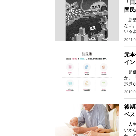
「日
国民
新型
ない
いる
る声
2021.0
元本
イン
超低
か。
択肢
債」
2019.0
後期
ベス
人生
いか
か」