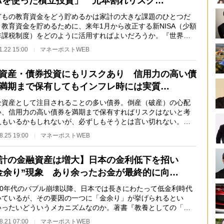
SAを使った積立投資」 元本割れリスク…
もの教育資金をどう貯めるかは家計の大きな課題のひとつだ
。教育資金を貯めるために、来年1月から改正する新NISA（少額
非課税制度）をどのように活用すればよいだろうか。『世界一
い！会社四季報…
1.22 15:00
マネーポストWEB
資産・債券投資にもリスクあり 信用力の高い債
満期まで保有してもインフレ時には実質…
資産として注目されることの多い債券。倒産（破産）の心配
い、信用力の高い債券を満期まで保有すればリスクはないと考
人もいるかもしれないが、必ずしもそうとは言い切れない。債
資にはどのよう…
8.25 19:00
マネーポストWEB
計の金融資産は増大】日本の金利低下を招い
金余り”現象 あり余ったお金が最終的に向…
90年代のバブル崩壊以降、日本では長きにわたって低金利時代
いているが、その要因の一つに「金余り」が挙げられるとい
いったいどういうメカニズムなのか。著書『教養としての「金
』が話題の金融ア…
8.21 07:00
マネーポストWEB