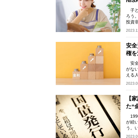
NI
子ど
ろう
投資
楽し
2023.1
安全
権を
安全
がな
える
券投
2023.0
【家
た“
19
が続
う。
利」
2023.0