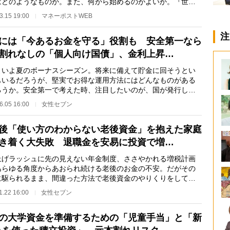
はどのようなものか。また、何から始めるのがよいか。『世界
しい！会社四季…
3.15 19:00
マネーポストWEB
注
には「今あるお金を守る」役割も 安全第一なら
割れなしの「個人向け国債」、金利上昇…
いよ夏のボーナスシーズン。将来に備えて貯金に回そうとい
もいるだろうが、堅実でお得な運用方法にはどんなものがある
ろうか。安全第一で考えた時、注目したいのが、国が発行して
「個人向け国債…
6.05 16:00
女性セブン
後「使い方のわからない老後資金」を抱えた家庭
き着く大失敗 退職金を安易に投資で増…
げラッシュに先の見えない年金制度、ささやかれる増税計画
あらゆる角度からあおられ続ける老後のお金の不安。だがその
に駆られるまま、間違った方法で老後資金のやりくりをしてい
は少なくない。…
1.22 16:00
女性セブン
の大学資金を準備するための「児童手当」と「新