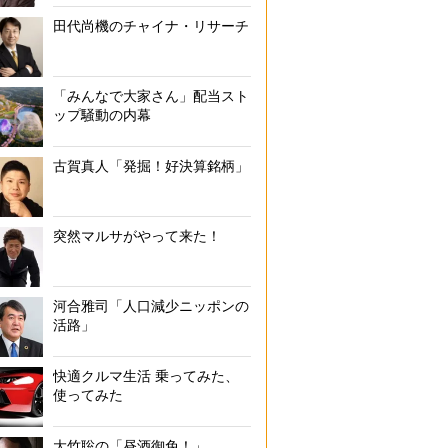
田代尚機のチャイナ・リサーチ
「みんなで大家さん」配当スト
ップ騒動の内幕
古賀真人「発掘！好決算銘柄」
突然マルサがやって来た！
河合雅司「人口減少ニッポンの
活路」
快適クルマ生活 乗ってみた、
使ってみた
大竹聡の「昼酒御免！」