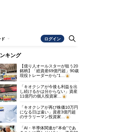
ンド
ログイン
ンキング
【億り人オールスターが狙う20
銘柄】「総資産69億円超」90歳
現役トレーダーから“1…
「キオクシアが今後も利益を出
し続けるかは分からない」資産
11億円の個人投資家…
「キオクシアが再び株価10万円
になる日は遠い」資産3億円超
のサラリーマン投資家…
「AI・半導体関連が“本命”であ