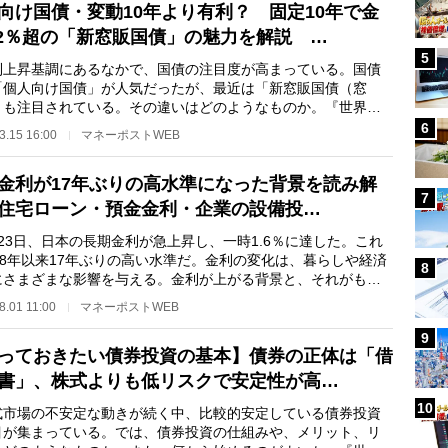
向け国債・変動10年より有利？ 固定10年で金
.2％超の「新窓販国債」の魅力を解説 …
5
上昇基調にあるなかで、国債の注目度が高まっている。国債
「個人向け国債」が人気だったが、最近は「新窓販国債（窓
」も注目されている。その違いはどのようなものか。『世界一
い！会社四季報の…
6
3.15 16:00
マネーポストWEB
金利が17年ぶりの高水準になった背景を読み解
7
住宅ローン・預金金利・企業の設備投…
23日、日本の長期金利が急上昇し、一時1.6％に達した。これ
08年以来17年ぶりの高い水準だ。金利の変化は、暮らしや経済
8
にさまざまな影響を与える。金利が上がる背景と、それがもた
影響とは。『世…
8.01 11:00
マネーポストWEB
9
っておきたい債券投資の基本】債券の正体は「借
書」、株式よりも低リスクで安定性が高…
10
市場の不安定な動きが続く中、比較的安定している債券投資
目が集まっている。では、債券投資の仕組みや、メリット、リ