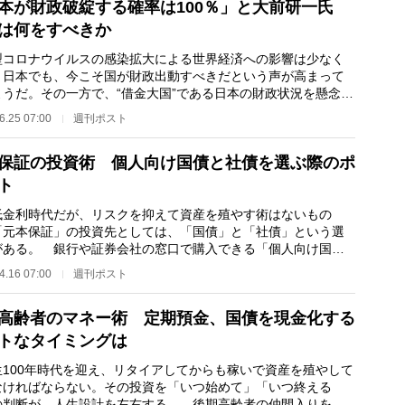
本が財政破綻する確率は100％」と大前研一氏
は何をすべきか
コロナウイルスの感染拡大による世界経済への影響は少なく
。日本でも、今こそ国が財政出動すべきだという声が高まって
ようだ。その一方で、“借金大国”である日本の財政状況を懸念す
は少なくない…
6.25 07:00
週刊ポスト
保証の投資術 個人向け国債と社債を選ぶ際のポ
ト
金利時代だが、リスクを抑えて資産を殖やす術はないもの
「元本保証」の投資先としては、「国債」と「社債」という選
がある。 銀行や証券会社の窓口で購入できる「個人向け国
は1万円からという手…
4.16 07:00
週刊ポスト
高齢者のマネー術 定期預金、国債を現金化する
トなタイミングは
100年時代を迎え、リタイアしてからも稼いで資産を殖やして
なければならない。その投資を「いつ始めて」「いつ終える
の判断が、人生設計を左右する。 後期高齢者の仲間入りをす