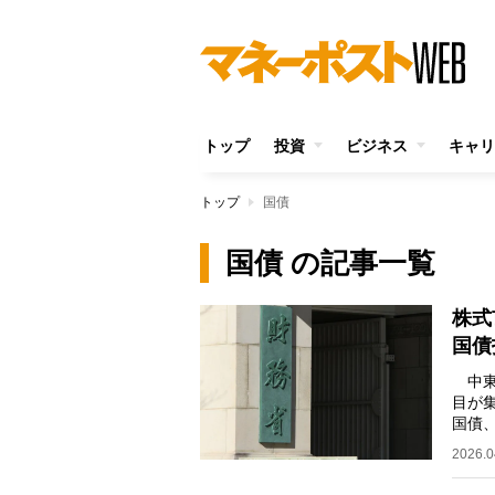
トップ
投資
ビジネス
キャリ
トップ
国債
国債 の記事一覧
株式
国債
中東
目が
国債
方』
2026.0