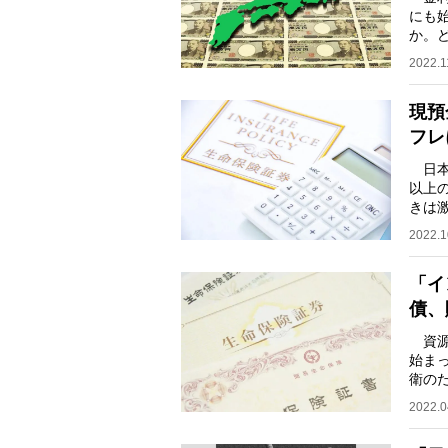
にも
か。
報の
2022.1
現預
フレ
日本
以上
きは
金や
2022.1
「イ
債、
資源
始ま
衛の
がい
2022.0