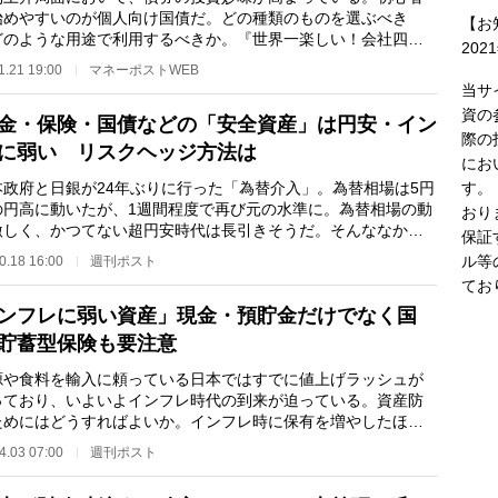
始めやすいのが個人向け国債だ。どの種類のものを選ぶべき
【お
どのような用途で利用するべきか。『世界一楽しい！会社四季
202
読み方』などの著…
1.21 19:00
マネーポストWEB
当サ
資の
金・保険・国債などの「安全資産」は円安・イン
際の
に弱い リスクヘッジ方法は
にお
す。
政府と日銀が24年ぶりに行った「為替介入」。為替相場は5円
の円高に動いたが、1週間程度で再び元の水準に。為替相場の動
おり
激しく、かつてない超円安時代は長引きそうだ。そんななか現
保証
国債など、い…
ル等
0.18 16:00
週刊ポスト
てお
ンフレに弱い資産」現金・預貯金だけでなく国
貯蓄型保険も要注意
や食料を輸入に頼っている日本ではすでに値上げラッシュが
っており、いよいよインフレ時代の到来が迫っている。資産防
ためにはどうすればよいか。インフレ時に保有を増やしたほう
い資産があれば…
4.03 07:00
週刊ポスト