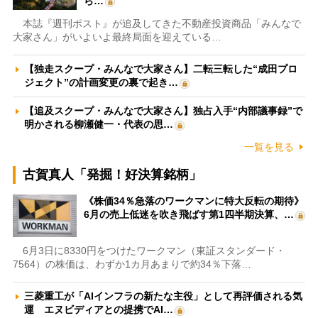
ら…
本誌『週刊ポスト』が追及してきた不動産投資商品「みんなで
大家さん」がいよいよ最終局面を迎えている…
【独走スクープ・みんなで大家さん】二転三転した“成田プロ
ジェクト”の計画変更の裏で起き…
【追及スクープ・みんなで大家さん】独占入手“内部議事録”で
明かされる柳瀬健一・代表の思…
一覧を見る
古賀真人「発掘！好決算銘柄」
《株価34％急落のワークマンに特大反転の期待》
6月の売上低迷を吹き飛ばす第1四半期決算、…
6月3日に8330円をつけたワークマン（東証スタンダード・
7564）の株価は、わずか1カ月あまりで約34％下落…
三菱重工が「AIインフラの新たな主役」として再評価される気
運 エヌビディアとの提携でAI…