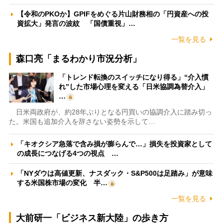
【令和のPKOか】GPIFをめぐる片山財務相の「円資産への投
資拡大」発言の波紋 「国債重視」…
一覧を見る
森口亮「まるわかり市況分析」
「トレンド転換のスイッチになり得る」“介入慣
れ”した市場心理を変える「日米協調為替介入」
…
日米両政府が、約28年ぶりとなる円買いの協調介入に踏み切っ
た。米国も追加介入を辞さない姿勢を示して…
「キオクシア急落で含み損が膨らんで…」損失を投資家として
の成長につなげる4つの視点 …
「NYダウは高値更新、ナスダック・S&P500は足踏み」が意味
する米国株市場の変化 半…
一覧を見る
大前研一「ビジネス新大陸」の歩き方