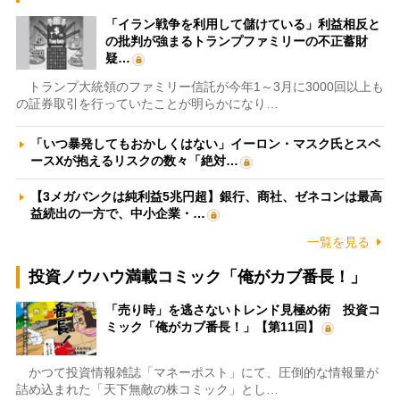
「イラン戦争を利用して儲けている」利益相反と
の批判が強まるトランプファミリーの不正蓄財
疑…
トランプ大統領のファミリー信託が今年1～3月に3000回以上も
の証券取引を行っていたことが明らかになり…
「いつ暴発してもおかしくはない」イーロン・マスク氏とスペ
ースXが抱えるリスクの数々「絶対…
【3メガバンクは純利益5兆円超】銀行、商社、ゼネコンは最高
益続出の一方で、中小企業・…
一覧を見る
投資ノウハウ満載コミック「俺がカブ番長！」
「売り時」を逃さないトレンド見極め術 投資コ
ミック「俺がカブ番長！」【第11回】
かつて投資情報雑誌「マネーポスト」にて、圧倒的な情報量が
詰め込まれた「天下無敵の株コミック」とし…