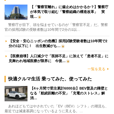
【「警察官離れ」に歯止めはかかるか？】警察庁
が本気で取り組む「警察組織の構造改革」 実
現…
警察庁が目下、頭を悩ませているのが「警察官不足」だ。警察
官の採用試験の受験者数は10年間で2分の1以…
【安全・安心ニッポンの危機】採用試験受験者数は10年間で2
分の1以下に！ 出生数減がも…
【医療崩壊】人口減少で「医師不足」に加えて「患者不足」に
見舞われ地域医療が限界に 今後…
一覧を見る
快適クルマ生活 乗ってみた、使ってみた
【4ヶ月間で受注累計6000台】BEV普及の障壁と
なる「航続距離の不安」「充電のストレス」解
消…
あれほどもてはやされていた「EV（BEV）シフト」の潮流も、
最近では減速基調になっているように見える。…