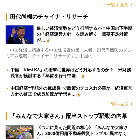
一覧を見る
田代尚機のチャイナ・リサーチ
厳しい経済情勢をどう打開するか？中国の下半期
の「経済運営方針」を読み解く 需要不足対策
が…
中国経済に精通する中国株投資の第一人者・田代尚機氏のプレ
ミアム連載「チャイナ・リサーチ」。中国の…
中国「Kimi K3」の衝撃に世界はどう対応するのか？ 米財務
長官が検討する「蒸留を行う中国…
中国経済“予想外の低成長”で政策のテコ入れ必至か 経済運営
方針の修正で成長加速が予想さ…
一覧を見る
「みんなで大家さん」配当ストップ騒動の内幕
《ついに見えた問題の核心》「みんなで大家さ
ん」2000億円超不動産投資トラブル“異常なく