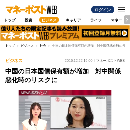
ログイン
トップ
投資
ビジネス
キャリア
ライフ
マネー
トップ
ビジネス
社会
中国の日本国債保有額が増加 対中関係悪化時のリス
ビジネス
2016.12.22 16:00
マネーポストWEB
中国の日本国債保有額が増加 対中関係
悪化時のリスクに