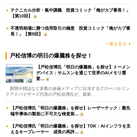
テクニカル分析・集中講義 投資コミック「俺がカブ番長！」
【第10回】
不透明相場に勝つ信用取引の極意 投資コミック「俺がカブ番
長！」【第9回】
一覧を見る
戸松信博の明日の爆騰株を探せ！
【戸松信博氏「明日の爆騰株」を探せ】トーメン
デバイス：サムスンを通じて世界のAIメモリ需
要…
新聞や雑誌など多数の金融メディアに出演するグローバルリン
クアドバイザーズ代表の戸松信博氏が、最新…
【戸松信博氏「明日の爆騰株」を探せ】レーザーテック：最先
端半導体の製造に不可欠な検査装…
【戸松信博氏「明日の爆騰株」を探せ】TDK：AIインフラを支
えるキープレーヤー 成長の再評…