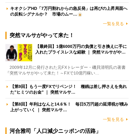
キオクシアHD「7万円割れからの急反発」は再びの上昇局面へ
の反転シグナルか？ 市場のムー…
一覧を見る
突然マルサがやって来た！
【最終回】1億6000万円の負債と引き換えに手に
入れたプライスレスな経験 ｜ 突然マルサがや…
2009年12月に発行された元FXトレーダー・磯貝清明氏の著書
『突然マルサがやって来た！～FXで10億円稼い…
【第9回】もう一度FXでリベンジ！ 種銭は差し押さえを免れ
た”ヒミツのお金” ｜ 突然マルサ…
【第8回】年利はなんと14.6％！ 毎日5万円超の延滞税が積み
上がっていく ｜ 突然マルサ…
一覧を見る
河合雅司「人口減少ニッポンの活路」