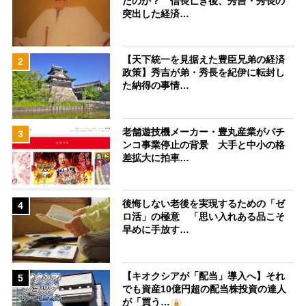
たのか？ 信長亡き後、秀吉・秀長の
突出した経済…
【天下統一を見据えた豊臣兄弟の経済
2
政策】秀吉が弟・秀長を紀伊に転封し
た納得の事情…
老舗遊技機メーカー・豊丸産業がパチ
3
ンコ事業停止の背景 大手と中小の格
差拡大に拍車…
後悔しない老後を実現するための「ゼ
4
ロ活」の極意 「思い入れある品こそ
早めに手放す…
【キオクシアが「配当」導入へ】それ
5
でも資産10億円超の配当株投資の達人
が「買う…