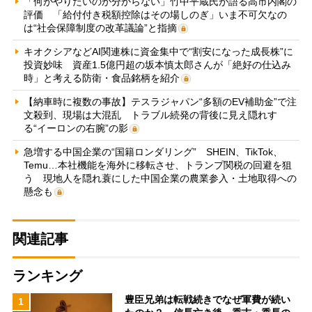
「何がやりたいのか分からない」竹中平蔵氏が語る高市内閣の
評価 「給付付き税額控除はその場しのぎ」いま不可欠なの
は“社会保障制度の改革議論”と指摘
キオクシアなどAI関連株に資金集中で“割安になった成長株”に
投資妙味 資産1.5億円超の坂本慎太郎さんが「絶好の仕込み
時」と考える防衛・食品銘柄を紹介
【納車時に複数の事故】テスラジャパン“多額のEV補助金”で注
文殺到、現場は大混乱 トラブル続発の背後に見え隠れす
る“イーロンの右腕”の影
急増する中国企業の“国籍ロンダリング” SHEIN、TikTok、
Temu…本社機能を海外に移転させ、トランプ関税の回避を狙
う 現地人を隠れ蓑にした中国企業の農業参入・土地取得への
懸念も
関連記事
ランキング
豊臣兄弟は転戦続きでなぜ軍費が続い
1