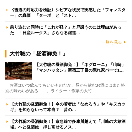
《雪道の対応力を検証》シビアな状況で実感した「フォレスタ
ー」の真価 「ターボ」と「スト…
乗り込むと同時に「これが軽？」と戸惑うのには理由があっ
た 「日産ルークス」さらなる躍進…
一覧を見る
大竹聡の「昼酒御免！」
【大竹聡の昼酒御免！】「ネグローニ」「山崎」
「マンハッタン」新宿三丁目の隠れ家バーで1…
お酒はいつ飲んでもいいものだが、昼から飲むお酒にはまた格
別の味わいがある――。ライター・作家の大竹…
【大竹聡の昼酒御免！】今の若者は「なめろう」や「キヌカツ
ギ」を知らないって本当？ 昔の…
【大竹聡の昼酒御免！】京急線で多摩川越えて「川崎の大衆酒
場」へと昼酒旅 押し寄せるノス…