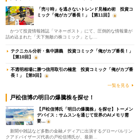
「売り時」を逃さないトレンド見極め術 投資コ
ミック「俺がカブ番長！」【第11回】
かつて投資情報雑誌「マネーポスト」にて、圧倒的な情報量が
詰め込まれた「天下無敵の株コミック」とし…
テクニカル分析・集中講義 投資コミック「俺がカブ番長！」
【第10回】
不透明相場に勝つ信用取引の極意 投資コミック「俺がカブ番
長！」【第9回】
一覧を見る
戸松信博の明日の爆騰株を探せ！
【戸松信博氏「明日の爆騰株」を探せ】トーメン
デバイス：サムスンを通じて世界のAIメモリ需
要…
新聞や雑誌など多数の金融メディアに出演するグローバルリン
クアドバイザーズ代表の戸松信博氏が、最新…