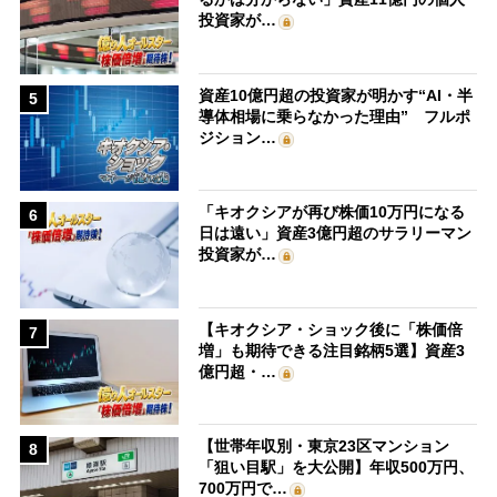
投資家が…
資産10億円超の投資家が明かす“AI・半
5
導体相場に乗らなかった理由” フルポ
ジション…
「キオクシアが再び株価10万円になる
6
日は遠い」資産3億円超のサラリーマン
投資家が…
【キオクシア・ショック後に「株価倍
7
増」も期待できる注目銘柄5選】資産3
億円超・…
【世帯年収別・東京23区マンション
8
「狙い目駅」を大公開】年収500万円、
700万円で…