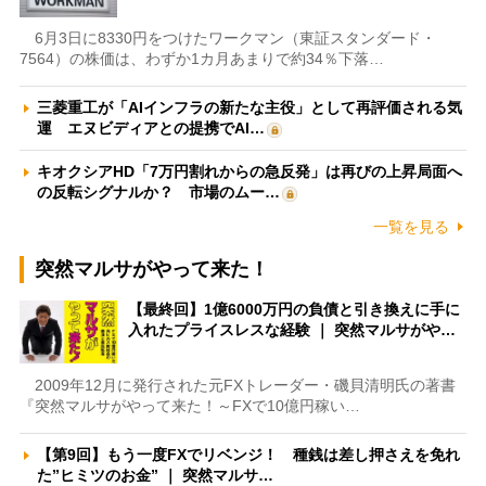
6月3日に8330円をつけたワークマン（東証スタンダード・
7564）の株価は、わずか1カ月あまりで約34％下落…
三菱重工が「AIインフラの新たな主役」として再評価される気
運 エヌビディアとの提携でAI…
キオクシアHD「7万円割れからの急反発」は再びの上昇局面へ
の反転シグナルか？ 市場のムー…
一覧を見る
突然マルサがやって来た！
【最終回】1億6000万円の負債と引き換えに手に
入れたプライスレスな経験 ｜ 突然マルサがや…
2009年12月に発行された元FXトレーダー・磯貝清明氏の著書
『突然マルサがやって来た！～FXで10億円稼い…
【第9回】もう一度FXでリベンジ！ 種銭は差し押さえを免れ
た”ヒミツのお金” ｜ 突然マルサ…