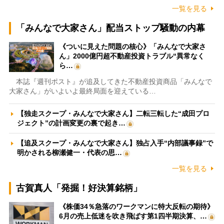
一覧を見る
「みんなで大家さん」配当ストップ騒動の内幕
《ついに見えた問題の核心》「みんなで大家さ
ん」2000億円超不動産投資トラブル“異常なく
ら…
本誌『週刊ポスト』が追及してきた不動産投資商品「みんなで
大家さん」がいよいよ最終局面を迎えている…
【独走スクープ・みんなで大家さん】二転三転した“成田プロ
ジェクト”の計画変更の裏で起き…
【追及スクープ・みんなで大家さん】独占入手“内部議事録”で
明かされる柳瀬健一・代表の思…
一覧を見る
古賀真人「発掘！好決算銘柄」
《株価34％急落のワークマンに特大反転の期待》
6月の売上低迷を吹き飛ばす第1四半期決算、…