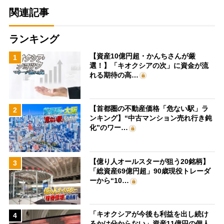
関連記事
ランキング
【資産10億円超・かんちさんが厳
1
選！】「キオクシアの次」に資金が流
れる期待の高…
【首都圏の不動産価格「危ない駅」ラ
2
ンキング】“中古マンション売れ行き鈍
化”のワー…
【億り人オールスターが狙う20銘柄】
3
「総資産69億円超」90歳現役トレーダ
ーから“10…
「キオクシアが今後も利益を出し続け
4
るかは分からない」資産11億円の個人