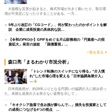
大規模な災害が起きると、株式市場が大きく動いたり、取引環
境が不安定になったりすることがある。一方…
5年ぶり改訂の「CGコード」、何が変わったのかポイントを解
説 企業に成長投資の具体的な説…
【令和のPKOか】GPIFをめぐる片山財務相の「円資産への投
資拡大」発言の波紋 「国債重視」…
一覧を見る
森口亮「まるわかり市況分析」
「トレンド転換のスイッチになり得る」“介入慣
れ”した市場心理を変える「日米協調為替介入」
…
日米両政府が、約28年ぶりとなる円買いの協調介入に踏み切っ
た。米国も追加介入を辞さない姿勢を示して…
「キオクシア急落で含み損が膨らんで…」損失を投資家として
の成長につなげる4つの視点 …