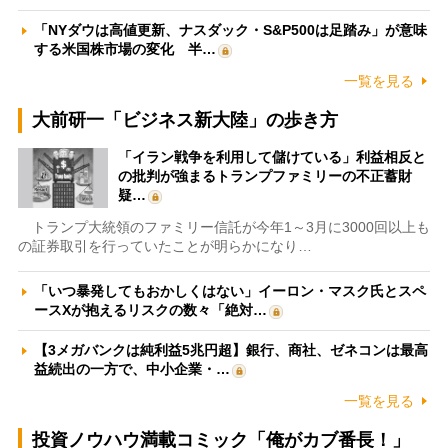
「NYダウは高値更新、ナスダック・S&P500は足踏み」が意味
する米国株市場の変化 半…
一覧を見る
大前研一「ビジネス新大陸」の歩き方
「イラン戦争を利用して儲けている」利益相反と
の批判が強まるトランプファミリーの不正蓄財
疑…
トランプ大統領のファミリー信託が今年1～3月に3000回以上も
の証券取引を行っていたことが明らかになり…
「いつ暴発してもおかしくはない」イーロン・マスク氏とスペ
ースXが抱えるリスクの数々「絶対…
【3メガバンクは純利益5兆円超】銀行、商社、ゼネコンは最高
益続出の一方で、中小企業・…
一覧を見る
投資ノウハウ満載コミック「俺がカブ番長！」