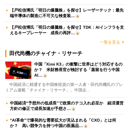
【戸松信博氏「明日の爆騰株」を探せ】レーザーテック：最先
端半導体の製造に不可欠な検査装…
【戸松信博氏「明日の爆騰株」を探せ】TDK：AIインフラを支
えるキープレーヤー 成長の再評…
一覧を見る
田代尚機のチャイナ・リサーチ
中国「Kimi K3」の衝撃に世界はどう対応するの
か？ 米財務長官が検討する「蒸留を行う中国
AI…
中国経済に精通する中国株投資の第一人者・田代尚機氏のプレ
ミアム連載「チャイナ・リサーチ」。中国企…
中国経済“予想外の低成長”で政策のテコ入れ必至か 経済運営
方針の修正で成長加速が予想さ…
“AI革命”で爆発的な需要拡大が見込まれる「CXO」とは何
か？ 高い競争力を持つ中国の医薬品…