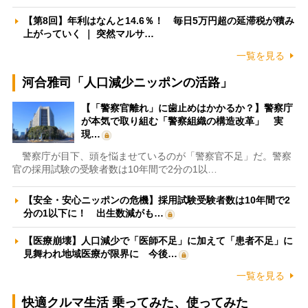
【第8回】年利はなんと14.6％！ 毎日5万円超の延滞税が積み
上がっていく ｜ 突然マルサ…
一覧を見る
河合雅司「人口減少ニッポンの活路」
【「警察官離れ」に歯止めはかかるか？】警察庁
が本気で取り組む「警察組織の構造改革」 実
現…
警察庁が目下、頭を悩ませているのが「警察官不足」だ。警察
官の採用試験の受験者数は10年間で2分の1以…
【安全・安心ニッポンの危機】採用試験受験者数は10年間で2
分の1以下に！ 出生数減がも…
【医療崩壊】人口減少で「医師不足」に加えて「患者不足」に
見舞われ地域医療が限界に 今後…
一覧を見る
快適クルマ生活 乗ってみた、使ってみた