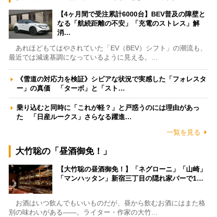
【4ヶ月間で受注累計6000台】BEV普及の障壁と
なる「航続距離の不安」「充電のストレス」解
消…
あれほどもてはやされていた「EV（BEV）シフト」の潮流も、
最近では減速基調になっているように見える。…
《雪道の対応力を検証》シビアな状況で実感した「フォレスタ
ー」の真価 「ターボ」と「スト…
乗り込むと同時に「これが軽？」と戸惑うのには理由があっ
た 「日産ルークス」さらなる躍進…
一覧を見る
大竹聡の「昼酒御免！」
【大竹聡の昼酒御免！】「ネグローニ」「山崎」
「マンハッタン」新宿三丁目の隠れ家バーで1…
お酒はいつ飲んでもいいものだが、昼から飲むお酒にはまた格
別の味わいがある――。ライター・作家の大竹…