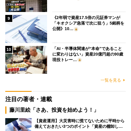
《2年弱で資産17.5倍の元証券マンが
9
「キオクシア急落で次に狙う」5銘柄を
公開》10…
「AI・半導体関連が“本命”であること
10
に変わりはない」資産20億円超の90歳
現役トレー…
一覧を見る
注目の著者・連載
藤川里絵「さあ、投資を始めよう！」
【資産運用】大災害時に慌てないために平時から
備えておきたい3つのポイント「資産の棚卸し…