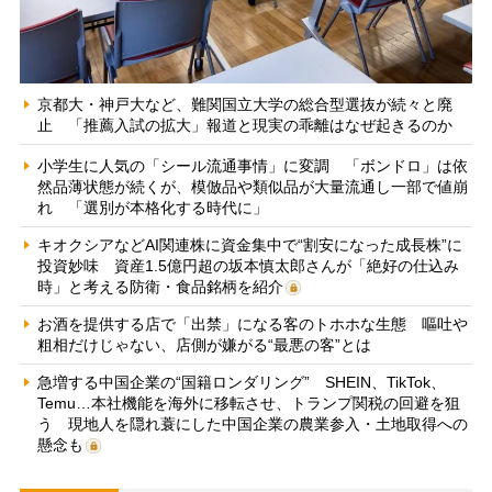
京都大・神戸大など、難関国立大学の総合型選抜が続々と廃
止 「推薦入試の拡大」報道と現実の乖離はなぜ起きるのか
小学生に人気の「シール流通事情」に変調 「ボンドロ」は依
然品薄状態が続くが、模倣品や類似品が大量流通し一部で値崩
れ 「選別が本格化する時代に」
キオクシアなどAI関連株に資金集中で“割安になった成長株”に
投資妙味 資産1.5億円超の坂本慎太郎さんが「絶好の仕込み
時」と考える防衛・食品銘柄を紹介
お酒を提供する店で「出禁」になる客のトホホな生態 嘔吐や
粗相だけじゃない、店側が嫌がる“最悪の客”とは
急増する中国企業の“国籍ロンダリング” SHEIN、TikTok、
Temu…本社機能を海外に移転させ、トランプ関税の回避を狙
う 現地人を隠れ蓑にした中国企業の農業参入・土地取得への
懸念も