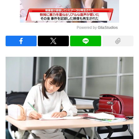
Powered by 
GliaStudios
Mute