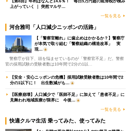
【第8回】年利はなんと14.6％！ 毎日5万円超の延滞税が積み
上がっていく ｜ 突然マルサ…
一覧を見る
河合雅司「人口減少ニッポンの活路」
【「警察官離れ」に歯止めはかかるか？】警察庁
が本気で取り組む「警察組織の構造改革」 実
現…
警察庁が目下、頭を悩ませているのが「警察官不足」だ。警察
官の採用試験の受験者数は10年間で2分の1以…
【安全・安心ニッポンの危機】採用試験受験者数は10年間で2
分の1以下に！ 出生数減がも…
【医療崩壊】人口減少で「医師不足」に加えて「患者不足」に
見舞われ地域医療が限界に 今後…
一覧を見る
快適クルマ生活 乗ってみた、使ってみた