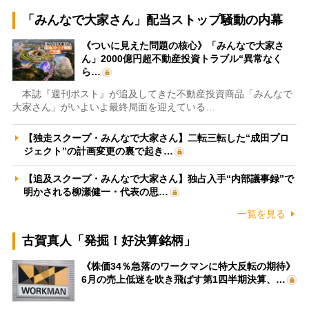
「みんなで大家さん」配当ストップ騒動の内幕
《ついに見えた問題の核心》「みんなで大家さ
ん」2000億円超不動産投資トラブル“異常なく
ら…
本誌『週刊ポスト』が追及してきた不動産投資商品「みんなで
大家さん」がいよいよ最終局面を迎えている…
【独走スクープ・みんなで大家さん】二転三転した“成田プロ
ジェクト”の計画変更の裏で起き…
【追及スクープ・みんなで大家さん】独占入手“内部議事録”で
明かされる柳瀬健一・代表の思…
一覧を見る
古賀真人「発掘！好決算銘柄」
《株価34％急落のワークマンに特大反転の期待》
6月の売上低迷を吹き飛ばす第1四半期決算、…