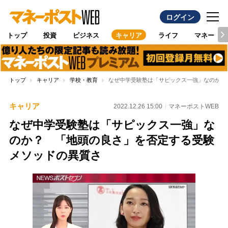
ログイン
トップ
投資
ビジネス
キャリア
ライフ
マネー
トップ
キャリア
学校・教育
なぜ中学受験塾は「サピックス一強」なのか？
キャリア
2022.12.26 15:00
マネーポストWEB
なぜ中学受験塾は「サピックス一強」な
のか？ 「地頭の良さ」を否定する受験
メソッドの異質さ