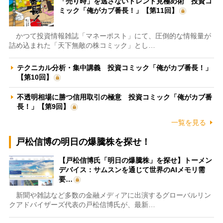
「売り時」を逃さないトレンド見極め術 投資コ
ミック「俺がカブ番長！」【第11回】
かつて投資情報雑誌「マネーポスト」にて、圧倒的な情報量が
詰め込まれた「天下無敵の株コミック」とし…
テクニカル分析・集中講義 投資コミック「俺がカブ番長！」
【第10回】
不透明相場に勝つ信用取引の極意 投資コミック「俺がカブ番
長！」【第9回】
一覧を見る
戸松信博の明日の爆騰株を探せ！
【戸松信博氏「明日の爆騰株」を探せ】トーメン
デバイス：サムスンを通じて世界のAIメモリ需
要…
新聞や雑誌など多数の金融メディアに出演するグローバルリン
クアドバイザーズ代表の戸松信博氏が、最新…