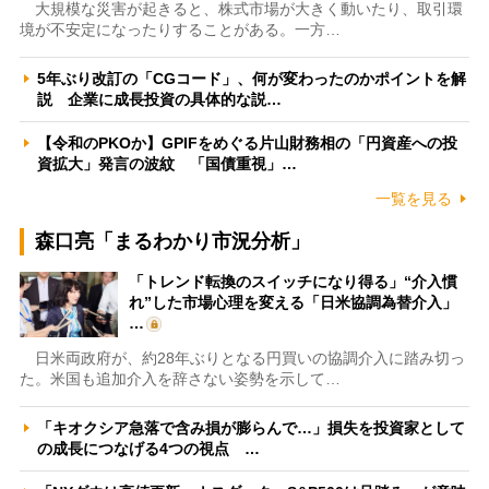
大規模な災害が起きると、株式市場が大きく動いたり、取引環
境が不安定になったりすることがある。一方…
5年ぶり改訂の「CGコード」、何が変わったのかポイントを解
説 企業に成長投資の具体的な説…
【令和のPKOか】GPIFをめぐる片山財務相の「円資産への投
資拡大」発言の波紋 「国債重視」…
一覧を見る
森口亮「まるわかり市況分析」
「トレンド転換のスイッチになり得る」“介入慣
れ”した市場心理を変える「日米協調為替介入」
…
日米両政府が、約28年ぶりとなる円買いの協調介入に踏み切っ
た。米国も追加介入を辞さない姿勢を示して…
「キオクシア急落で含み損が膨らんで…」損失を投資家として
の成長につなげる4つの視点 …