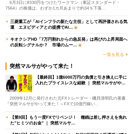
6月3日に8330円をつけたワークマン（東証スタンダード・
7564）の株価は、わずか1カ月あまりで約34％下落…
三菱重工が「AIインフラの新たな主役」として再評価される気
運 エヌビディアとの提携でAI…
キオクシアHD「7万円割れからの急反発」は再びの上昇局面へ
の反転シグナルか？ 市場のムー…
一覧を見る
突然マルサがやって来た！
【最終回】1億6000万円の負債と引き換えに手に
入れたプライスレスな経験 ｜ 突然マルサがや…
2009年12月に発行された元FXトレーダー・磯貝清明氏の著書
『突然マルサがやって来た！～FXで10億円稼い…
【第9回】もう一度FXでリベンジ！ 種銭は差し押さえを免れ
た”ヒミツのお金” ｜ 突然マルサ…