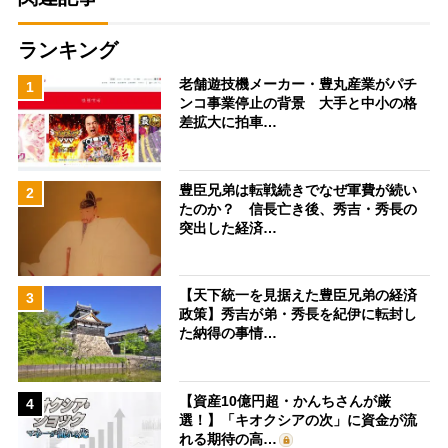
ランキング
老舗遊技機メーカー・豊丸産業がパチ
1
ンコ事業停止の背景 大手と中小の格
差拡大に拍車…
豊臣兄弟は転戦続きでなぜ軍費が続い
2
たのか？ 信長亡き後、秀吉・秀長の
突出した経済…
【天下統一を見据えた豊臣兄弟の経済
3
政策】秀吉が弟・秀長を紀伊に転封し
た納得の事情…
【資産10億円超・かんちさんが厳
4
選！】「キオクシアの次」に資金が流
れる期待の高…