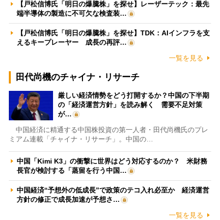
【戸松信博氏「明日の爆騰株」を探せ】レーザーテック：最先
端半導体の製造に不可欠な検査装…
【戸松信博氏「明日の爆騰株」を探せ】TDK：AIインフラを支
えるキープレーヤー 成長の再評…
一覧を見る
田代尚機のチャイナ・リサーチ
厳しい経済情勢をどう打開するか？中国の下半期
の「経済運営方針」を読み解く 需要不足対策
が…
中国経済に精通する中国株投資の第一人者・田代尚機氏のプレ
ミアム連載「チャイナ・リサーチ」。中国の…
中国「Kimi K3」の衝撃に世界はどう対応するのか？ 米財務
長官が検討する「蒸留を行う中国…
中国経済“予想外の低成長”で政策のテコ入れ必至か 経済運営
方針の修正で成長加速が予想さ…
一覧を見る