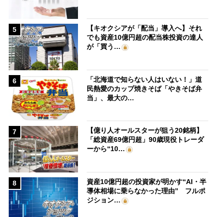
【キオクシアが「配当」導入へ】それ
5
でも資産10億円超の配当株投資の達人
が「買う…
「北海道で知らない人はいない！」道
6
民熱愛のカップ焼きそば「やきそば弁
当」、最大の…
【億り人オールスターが狙う20銘柄】
7
「総資産69億円超」90歳現役トレーダ
ーから“10…
資産10億円超の投資家が明かす“AI・半
8
導体相場に乗らなかった理由” フルポ
ジション…