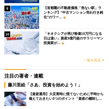
【首都圏の不動産価格「危ない駅」ラ
9
ンキング】“中古マンション売れ行き鈍
化”のワー…
「キオクシアが再び株価10万円になる
10
日は遠い」資産3億円超のサラリーマン
投資家が…
一覧を見る
注目の著者・連載
藤川里絵「さあ、投資を始めよう！」
【資産運用】大災害時に慌てないために平時から
備えておきたい3つのポイント「資産の棚卸し…