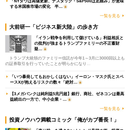
「NYダウは高値更新、ナスダック・S&P500は足踏み」が意味
する米国株市場の変化 半…
一覧を見る
大前研一「ビジネス新大陸」の歩き方
「イラン戦争を利用して儲けている」利益相反と
の批判が強まるトランプファミリーの不正蓄財
疑…
トランプ大統領のファミリー信託が今年1～3月に3000回以上も
の証券取引を行っていたことが明らかになり…
「いつ暴発してもおかしくはない」イーロン・マスク氏とスペ
ースXが抱えるリスクの数々「絶対…
【3メガバンクは純利益5兆円超】銀行、商社、ゼネコンは最高
益続出の一方で、中小企業・…
一覧を見る
投資ノウハウ満載コミック「俺がカブ番長！」