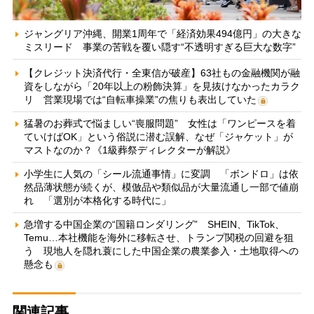
ジャングリア沖縄、開業1周年で「経済効果494億円」の大きな
ミスリード 事業の苦戦を覆い隠す“不透明すぎる巨大な数字”
【クレジット決済代行・全東信が破産】63社もの金融機関が融
資をしながら「20年以上の粉飾決算」を見抜けなかったカラク
リ 営業現場では“自転車操業”の焦りも表出していた
猛暑のお葬式で悩ましい“喪服問題” 女性は「ワンピースを着
ていけばOK」という俗説に潜む誤解、なぜ「ジャケット」が
マストなのか？《1級葬祭ディレクターが解説》
小学生に人気の「シール流通事情」に変調 「ボンドロ」は依
然品薄状態が続くが、模倣品や類似品が大量流通し一部で値崩
れ 「選別が本格化する時代に」
急増する中国企業の“国籍ロンダリング” SHEIN、TikTok、
Temu…本社機能を海外に移転させ、トランプ関税の回避を狙
う 現地人を隠れ蓑にした中国企業の農業参入・土地取得への
懸念も
関連記事