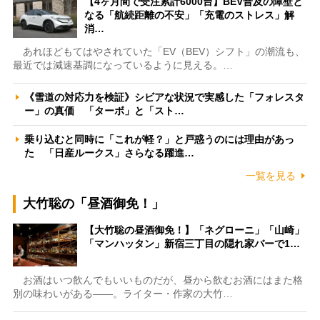
【4ヶ月間で受注累計6000台】BEV普及の障壁と
なる「航続距離の不安」「充電のストレス」解
消…
あれほどもてはやされていた「EV（BEV）シフト」の潮流も、
最近では減速基調になっているように見える。…
《雪道の対応力を検証》シビアな状況で実感した「フォレスタ
ー」の真価 「ターボ」と「スト…
乗り込むと同時に「これが軽？」と戸惑うのには理由があっ
た 「日産ルークス」さらなる躍進…
一覧を見る
大竹聡の「昼酒御免！」
【大竹聡の昼酒御免！】「ネグローニ」「山崎」
「マンハッタン」新宿三丁目の隠れ家バーで1…
お酒はいつ飲んでもいいものだが、昼から飲むお酒にはまた格
別の味わいがある――。ライター・作家の大竹…