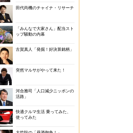
田代尚機のチャイナ・リサーチ
「みんなで大家さん」配当スト
ップ騒動の内幕
古賀真人「発掘！好決算銘柄」
突然マルサがやって来た！
河合雅司「人口減少ニッポンの
活路」
快適クルマ生活 乗ってみた、
使ってみた
大竹聡の「昼酒御免！」