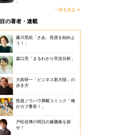
一覧を見る
目の著者・連載
藤川里絵「さあ、投資を始めよ
う！」
森口亮「まるわかり市況分析」
大前研一「ビジネス新大陸」の
歩き方
投資ノウハウ満載コミック「俺
がカブ番長！」
戸松信博の明日の爆騰株を探
せ！