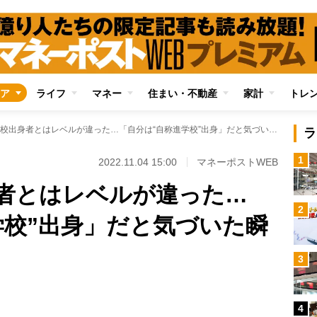
ア
ライフ
マネー
住まい・不動産
家計
トレ
本物の進学校出身者とはレベルが違った…「自分は“自称進学校”出身」だと気づいた瞬間
ラ
1
2022.11.04 15:00
マネーポストWEB
者とはレベルが違った…
2
学校”出身」だと気づいた瞬
3
Loaded
:
89.01%
/
4