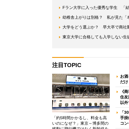
Fラン大学に入った優秀な学生 「
幼稚舎上がりは別格？ 私が見た「
大学をどう選ぶか？ 早大卒で商社
東京大学に合格しても入学しない生
注目TOPIC
お酒
だけ
《商
住友
以外
「3
「約5時間かかるし、料金も高
手掛
いのになぜ？」東京～博多間の
コン
移動に飛行機ではなく新幹線を