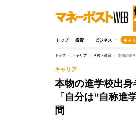
トップ
投資
ビジネス
キャリ
トップ
キャリア
学校・教育
キャリア
本物の進学校出身
「自分は“自称進
間
Unmute