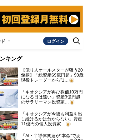
ンド
ログイン
ンキング
【億り人オールスターが狙う20
銘柄】「総資産69億円超」90歳
現役トレーダーから“1…
「キオクシアが再び株価10万円
になる日は遠い」資産3億円超
のサラリーマン投資家…
「キオクシアが今後も利益を出
し続けるかは分からない」資産
11億円の個人投資家…
「AI・半導体関連が“本命”であ