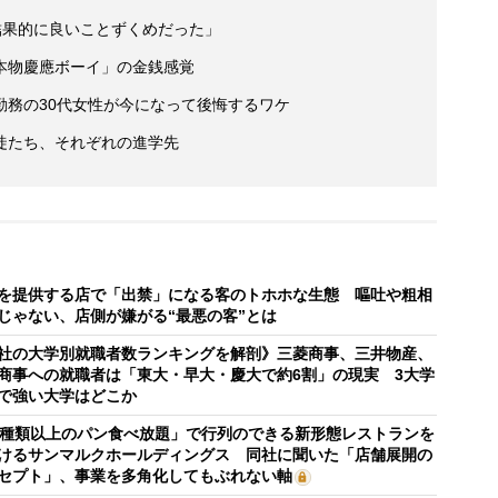
結果的に良いことずくめだった」
本物慶應ボーイ」の金銭感覚
勤務の30代女性が今になって後悔するワケ
徒たち、それぞれの進学先
を提供する店で「出禁」になる客のトホホな生態 嘔吐や粗相
じゃない、店側が嫌がる“最悪の客”とは
社の大学別就職者数ランキングを解剖》三菱商事、三井物産、
商事への就職者は「東大・早大・慶大で約6割」の現実 3大学
で強い大学はどこか
0種類以上のパン食べ放題」で行列のできる新形態レストランを
けるサンマルクホールディングス 同社に聞いた「店舗展開の
セプト」、事業を多角化してもぶれない軸