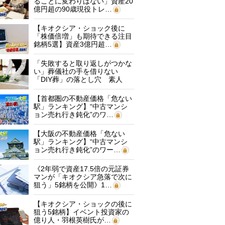
ることに変わりはない」資産20
億円超の90歳現役トレ…
【キオクシア・ショック後に
「株価倍増」も期待できる注目
銘柄5選】資産3億円超…
「失敗すると取り返しがつかな
い」葬儀社の手を借りない
「DIY葬」の落とし穴 素人
に…
【首都圏の不動産価格「危ない
駅」ランキング】“中古マンシ
ョン売れ行き鈍化”のワ…
【大阪の不動産価格「危ない
駅」ランキング】“中古マンシ
ョン売れ行き鈍化”のワー…
《2年弱で資産17.5倍の元証券
マンが「キオクシア急落で次に
狙う」5銘柄を公開》1…
【キオクシア・ショックの後に
狙う5銘柄】イベント投資家の
億り人・羽根英樹氏が…