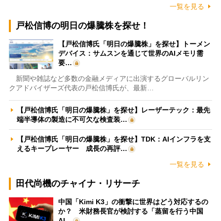
一覧を見る
戸松信博の明日の爆騰株を探せ！
【戸松信博氏「明日の爆騰株」を探せ】トーメン
デバイス：サムスンを通じて世界のAIメモリ需
要…
新聞や雑誌など多数の金融メディアに出演するグローバルリン
クアドバイザーズ代表の戸松信博氏が、最新…
【戸松信博氏「明日の爆騰株」を探せ】レーザーテック：最先
端半導体の製造に不可欠な検査装…
【戸松信博氏「明日の爆騰株」を探せ】TDK：AIインフラを支
えるキープレーヤー 成長の再評…
一覧を見る
田代尚機のチャイナ・リサーチ
中国「Kimi K3」の衝撃に世界はどう対応するの
か？ 米財務長官が検討する「蒸留を行う中国
AI…