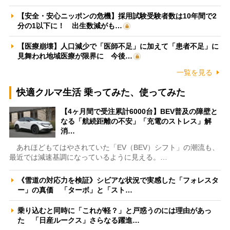
【安全・安心ニッポンの危機】採用試験受験者数は10年間で2
分の1以下に！ 出生数減がも…
【医療崩壊】人口減少で「医師不足」に加えて「患者不足」に
見舞われ地域医療が限界に 今後…
一覧を見る
快適クルマ生活 乗ってみた、使ってみた
【4ヶ月間で受注累計6000台】BEV普及の障壁と
なる「航続距離の不安」「充電のストレス」解
消…
あれほどもてはやされていた「EV（BEV）シフト」の潮流も、
最近では減速基調になっているように見える。…
《雪道の対応力を検証》シビアな状況で実感した「フォレスタ
ー」の真価 「ターボ」と「スト…
乗り込むと同時に「これが軽？」と戸惑うのには理由があっ
た 「日産ルークス」さらなる躍進…