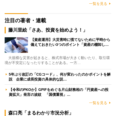
一覧を見る
注目の著者・連載
藤川里絵「さあ、投資を始めよう！」
【資産運用】大災害時に慌てないために平時から
備えておきたい3つのポイント「資産の棚卸し…
大規模な災害が起きると、株式市場が大きく動いたり、取引環
境が不安定になったりすることがある。一方…
5年ぶり改訂の「CGコード」、何が変わったのかポイントを解
説 企業に成長投資の具体的な説…
【令和のPKOか】GPIFをめぐる片山財務相の「円資産への投
資拡大」発言の波紋 「国債重視」…
一覧を見る
森口亮「まるわかり市況分析」