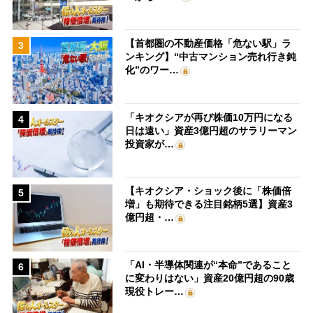
【首都圏の不動産価格「危ない駅」ラ
3
ンキング】“中古マンション売れ行き鈍
化”のワー…
「キオクシアが再び株価10万円になる
4
日は遠い」資産3億円超のサラリーマン
投資家が…
【キオクシア・ショック後に「株価倍
5
増」も期待できる注目銘柄5選】資産3
億円超・…
「AI・半導体関連が“本命”であること
6
に変わりはない」資産20億円超の90歳
現役トレー…