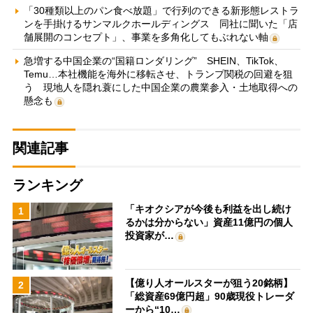
「30種類以上のパン食べ放題」で行列のできる新形態レストラ
ンを手掛けるサンマルクホールディングス 同社に聞いた「店
舗展開のコンセプト」、事業を多角化してもぶれない軸
急増する中国企業の“国籍ロンダリング” SHEIN、TikTok、
Temu…本社機能を海外に移転させ、トランプ関税の回避を狙
う 現地人を隠れ蓑にした中国企業の農業参入・土地取得への
懸念も
関連記事
ランキング
「キオクシアが今後も利益を出し続け
1
るかは分からない」資産11億円の個人
投資家が…
【億り人オールスターが狙う20銘柄】
2
「総資産69億円超」90歳現役トレーダ
ーから“10…