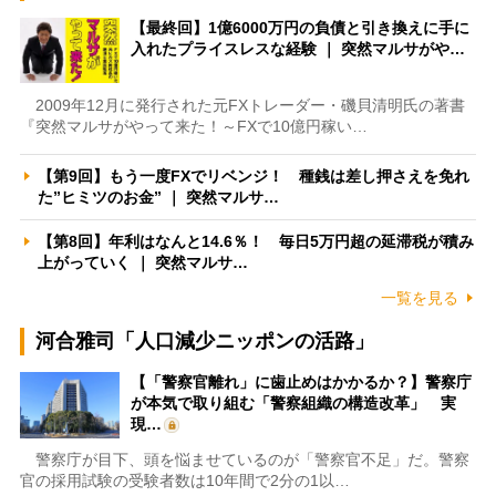
【最終回】1億6000万円の負債と引き換えに手に
入れたプライスレスな経験 ｜ 突然マルサがや…
2009年12月に発行された元FXトレーダー・磯貝清明氏の著書
『突然マルサがやって来た！～FXで10億円稼い…
【第9回】もう一度FXでリベンジ！ 種銭は差し押さえを免れ
た”ヒミツのお金” ｜ 突然マルサ…
【第8回】年利はなんと14.6％！ 毎日5万円超の延滞税が積み
上がっていく ｜ 突然マルサ…
一覧を見る
河合雅司「人口減少ニッポンの活路」
【「警察官離れ」に歯止めはかかるか？】警察庁
が本気で取り組む「警察組織の構造改革」 実
現…
警察庁が目下、頭を悩ませているのが「警察官不足」だ。警察
官の採用試験の受験者数は10年間で2分の1以…