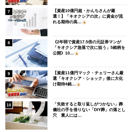
【資産10億円超・かんちさんが厳
7
選！】「キオクシアの次」に資金が流
れる期待の高…
《2年弱で資産17.5倍の元証券マンが
8
「キオクシア急落で次に狙う」5銘柄を
公開》10…
【資産11億円マック・チェリーさん厳
9
選「キオクシア・ショック」後に大化
け期待4銘…
「失敗すると取り返しがつかない」葬
10
儀社の手を借りない「DIY葬」の落とし
穴 素人には…