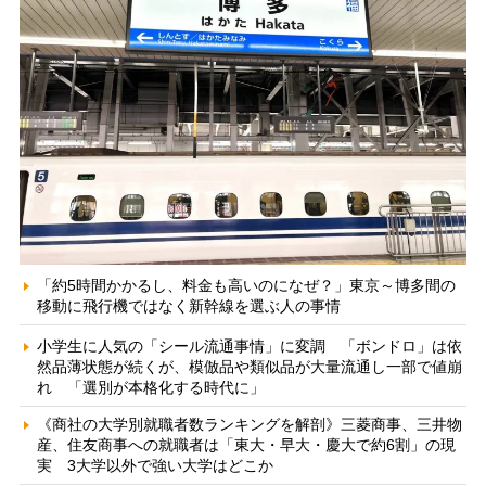
「約5時間かかるし、料金も高いのになぜ？」東京～博多間の
移動に飛行機ではなく新幹線を選ぶ人の事情
小学生に人気の「シール流通事情」に変調 「ボンドロ」は依
然品薄状態が続くが、模倣品や類似品が大量流通し一部で値崩
れ 「選別が本格化する時代に」
《商社の大学別就職者数ランキングを解剖》三菱商事、三井物
産、住友商事への就職者は「東大・早大・慶大で約6割」の現
実 3大学以外で強い大学はどこか