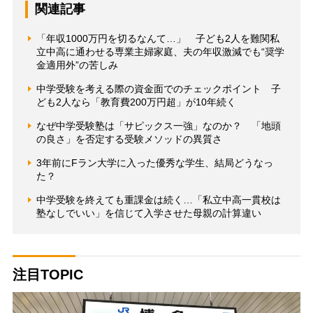
関連記事
「年収1000万円を切るなんて…」 子ども2人を難関私
立中高に通わせる専業主婦家庭、夫の年収激減でも“奨学
金適用外”の苦しみ
中学受験を考える際の資金面でのチェックポイント 子
ども2人なら「教育費200万円超」が10年続く
なぜ中学受験塾は「サピックス一強」なのか？ 「地頭
の良さ」を否定する受験メソッドの異質さ
3年前にFラン大学に入った優秀な学生、結局どうなっ
た？
中学受験を終えても重課金は続く…「私立中高一貫校は
塾なしでいい」を信じて入学させた母親の計算違い
注目TOPIC