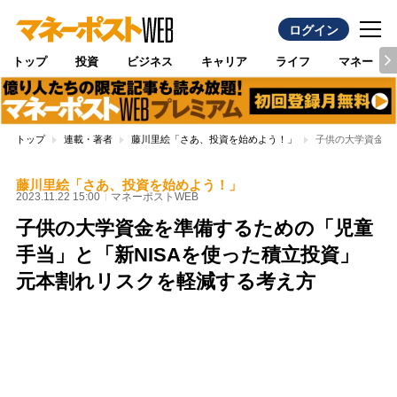
ログイン
トップ
投資
ビジネス
キャリア
ライフ
マネー
トップ
連載・著者
藤川里絵「さあ、投資を始めよう！」
子供の大学資金を
藤川里絵「さあ、投資を始めよう！」
2023.11.22 15:00
マネーポストWEB
子供の大学資金を準備するための「児童
手当」と「新NISAを使った積立投資」
元本割れリスクを軽減する考え方
Loaded
:
100.00%
/
Unmute