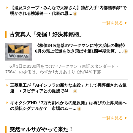
【追及スクープ・みんなで大家さん】独占入手“内部議事録”で
明かされる柳瀬健一・代表の思…
一覧を見る
古賀真人「発掘！好決算銘柄」
《株価34％急落のワークマンに特大反転の期待》
6月の売上低迷を吹き飛ばす第1四半期決算、…
6月3日に8330円をつけたワークマン（東証スタンダード・
7564）の株価は、わずか1カ月あまりで約34％下落…
三菱重工が「AIインフラの新たな主役」として再評価される気
運 エヌビディアとの提携でAI…
キオクシアHD「7万円割れからの急反発」は再びの上昇局面へ
の反転シグナルか？ 市場のムー…
一覧を見る
突然マルサがやって来た！