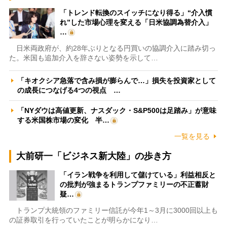
「トレンド転換のスイッチになり得る」“介入慣
れ”した市場心理を変える「日米協調為替介入」
…
日米両政府が、約28年ぶりとなる円買いの協調介入に踏み切っ
た。米国も追加介入を辞さない姿勢を示して…
「キオクシア急落で含み損が膨らんで…」損失を投資家として
の成長につなげる4つの視点 …
「NYダウは高値更新、ナスダック・S&P500は足踏み」が意味
する米国株市場の変化 半…
一覧を見る
大前研一「ビジネス新大陸」の歩き方
「イラン戦争を利用して儲けている」利益相反と
の批判が強まるトランプファミリーの不正蓄財
疑…
トランプ大統領のファミリー信託が今年1～3月に3000回以上も
の証券取引を行っていたことが明らかになり…