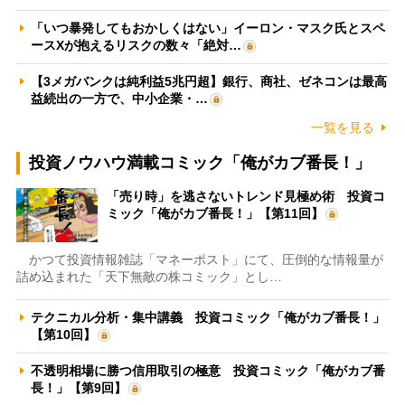
「いつ暴発してもおかしくはない」イーロン・マスク氏とスペ
ースXが抱えるリスクの数々「絶対…
【3メガバンクは純利益5兆円超】銀行、商社、ゼネコンは最高
益続出の一方で、中小企業・…
一覧を見る
投資ノウハウ満載コミック「俺がカブ番長！」
「売り時」を逃さないトレンド見極め術 投資コ
ミック「俺がカブ番長！」【第11回】
かつて投資情報雑誌「マネーポスト」にて、圧倒的な情報量が
詰め込まれた「天下無敵の株コミック」とし…
テクニカル分析・集中講義 投資コミック「俺がカブ番長！」
【第10回】
不透明相場に勝つ信用取引の極意 投資コミック「俺がカブ番
長！」【第9回】