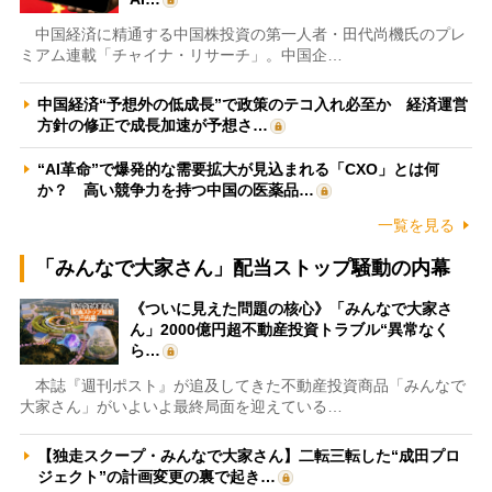
中国経済に精通する中国株投資の第一人者・田代尚機氏のプレ
ミアム連載「チャイナ・リサーチ」。中国企…
中国経済“予想外の低成長”で政策のテコ入れ必至か 経済運営
方針の修正で成長加速が予想さ…
“AI革命”で爆発的な需要拡大が見込まれる「CXO」とは何
か？ 高い競争力を持つ中国の医薬品…
一覧を見る
「みんなで大家さん」配当ストップ騒動の内幕
《ついに見えた問題の核心》「みんなで大家さ
ん」2000億円超不動産投資トラブル“異常なく
ら…
本誌『週刊ポスト』が追及してきた不動産投資商品「みんなで
大家さん」がいよいよ最終局面を迎えている…
【独走スクープ・みんなで大家さん】二転三転した“成田プロ
ジェクト”の計画変更の裏で起き…