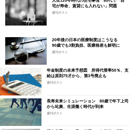
人生120年時代の住宅事情 80代で「自
宅が寿命、賃貸にも入れない」問題
週刊ポスト
20年後の日本の医療制度はこうなる
90歳でも3割負担、医療格差も鮮明に
週刊ポスト
年金制度の未来予想図 所得代替率50％、支
給は原則75才から、第3号廃止も
週刊ポスト
長寿未来シミュレーション 80歳で年下上司
から叱責、生涯働く時代が到来
週刊ポスト