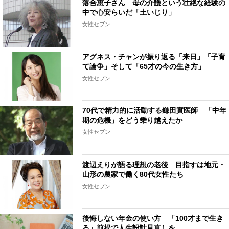
落合恵子さん 母の介護という壮絶な経験の
中で心安らいだ「土いじり」
女性セブン
アグネス・チャンが振り返る「来日」「子育
て論争」そして「65才の今の生き方」
女性セブン
70代で精力的に活動する鎌田實医師 「中年
期の危機」をどう乗り越えたか
女性セブン
渡辺えりが語る理想の老後 目指すは地元・
山形の農家で働く80代女性たち
女性セブン
後悔しない年金の使い方 「100才まで生き
る」前提で人生設計見直しを