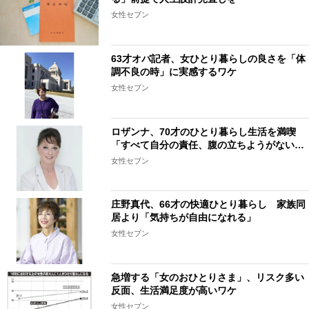
女性セブン
63才オバ記者、女ひとり暮らしの良さを「体
調不良の時」に実感するワケ
女性セブン
ロザンナ、70才のひとり暮らし生活を満喫
「すべて自分の責任、腹の立ちようがない…
女性セブン
庄野真代、66才の快適ひとり暮らし 家族同
居より「気持ちが自由になれる」
女性セブン
急増する「女のおひとりさま」、リスク多い
反面、生活満足度が高いワケ
女性セブン