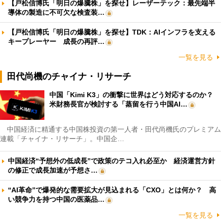
【戸松信博氏「明日の爆騰株」を探せ】レーザーテック：最先端半
導体の製造に不可欠な検査装…
【戸松信博氏「明日の爆騰株」を探せ】TDK：AIインフラを支える
キープレーヤー 成長の再評…
一覧を見る
田代尚機のチャイナ・リサーチ
中国「Kimi K3」の衝撃に世界はどう対応するのか？
米財務長官が検討する「蒸留を行う中国AI…
中国経済に精通する中国株投資の第一人者・田代尚機氏のプレミアム
連載「チャイナ・リサーチ」。中国企…
中国経済“予想外の低成長”で政策のテコ入れ必至か 経済運営方針
の修正で成長加速が予想さ…
“AI革命”で爆発的な需要拡大が見込まれる「CXO」とは何か？ 高
い競争力を持つ中国の医薬品…
一覧を見る