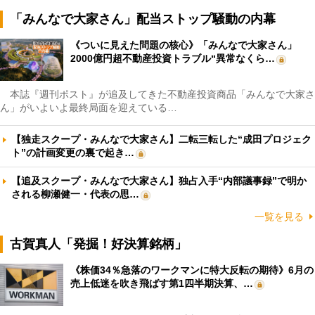
「みんなで大家さん」配当ストップ騒動の内幕
《ついに見えた問題の核心》「みんなで大家さん」
2000億円超不動産投資トラブル“異常なくら…
本誌『週刊ポスト』が追及してきた不動産投資商品「みんなで大家さ
ん」がいよいよ最終局面を迎えている…
【独走スクープ・みんなで大家さん】二転三転した“成田プロジェク
ト”の計画変更の裏で起き…
【追及スクープ・みんなで大家さん】独占入手“内部議事録”で明か
される柳瀬健一・代表の思…
一覧を見る
古賀真人「発掘！好決算銘柄」
《株価34％急落のワークマンに特大反転の期待》6月の
売上低迷を吹き飛ばす第1四半期決算、…