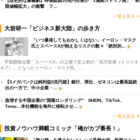
【歴史的な爆騰劇】時価総額10兆円企業が「2連続ストップ高」「制
限値幅拡大」の衝撃 フ…
一覧を見る
大前研一「ビジネス新大陸」の歩き方
「いつ暴発してもおかしくはない」イーロン・マスク
氏とスペースXが抱えるリスクの数々「絶対的…
宇宙開発企業「スペースX」の上場で史上初の「兆万長者（トリリオ
ネア）」となったイーロン・マスク氏。…
【3メガバンクは純利益5兆円超】銀行、商社、ゼネコンは最高益続
出の一方で、中小企業・…
急増する中国企業の“国籍ロンダリング” SHEIN、TikTok、
Temu…本社機能を海外に移転させ…
一覧を見る
投資ノウハウ満載コミック「俺がカブ番長！」
「売り時」を逃さないトレンド見極め術 投資コミッ