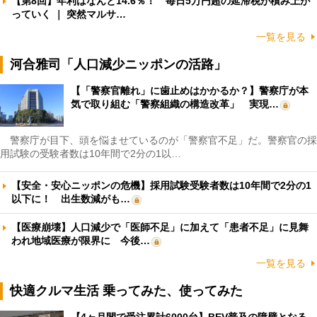
【第8回】年利はなんと14.6％！ 毎日5万円超の延滞税が積み上が
っていく ｜ 突然マルサ…
一覧を見る
河合雅司「人口減少ニッポンの活路」
【「警察官離れ」に歯止めはかかるか？】警察庁が本
気で取り組む「警察組織の構造改革」 実現…
警察庁が目下、頭を悩ませているのが「警察官不足」だ。警察官の採
用試験の受験者数は10年間で2分の1以…
【安全・安心ニッポンの危機】採用試験受験者数は10年間で2分の1
以下に！ 出生数減がも…
【医療崩壊】人口減少で「医師不足」に加えて「患者不足」に見舞
われ地域医療が限界に 今後…
一覧を見る
快適クルマ生活 乗ってみた、使ってみた
【4ヶ月間で受注累計6000台】BEV普及の障壁となる