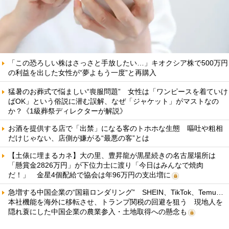
「この恐ろしい株はさっさと手放したい…」キオクシア株で500万円
の利益を出した女性が“夢よもう一度”と再購入
猛暑のお葬式で悩ましい“喪服問題” 女性は「ワンピースを着ていけ
ばOK」という俗説に潜む誤解、なぜ「ジャケット」がマストなの
か？《1級葬祭ディレクターが解説》
お酒を提供する店で「出禁」になる客のトホホな生態 嘔吐や粗相
だけじゃない、店側が嫌がる“最悪の客”とは
【土俵に埋まるカネ】大の里、豊昇龍が黒星続きの名古屋場所は
「懸賞金2826万円」が下位力士に渡り「今日はみんなで焼肉
だ！」 金星4個配給で協会は年96万円の支出増に
急増する中国企業の“国籍ロンダリング” SHEIN、TikTok、Temu…
本社機能を海外に移転させ、トランプ関税の回避を狙う 現地人を
隠れ蓑にした中国企業の農業参入・土地取得への懸念も