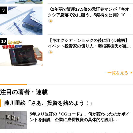
《2年弱で資産17.5倍の元証券マンが「キオ
9
クシア急落で次に狙う」5銘柄を公開》10…
【キオクシア・ショックの後に狙う5銘柄】
10
イベント投資家の億り人・羽根英樹氏が厳…
一覧を見る
注目の著者・連載
藤川里絵「さあ、投資を始めよう！」
5年ぶり改訂の「CGコード」、何が変わったのかポイ
ントを解説 企業に成長投資の具体的な説明…