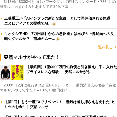
6月3日に8330円をつけたワークマン（東証スタンダード・7564）の
株価は、わずか1カ月あまりで約34％下落…
三菱重工が「AIインフラの新たな主役」として再評価される気運
エヌビディアとの提携でAI…
キオクシアHD「7万円割れからの急反発」は再びの上昇局面への反
転シグナルか？ 市場のムー…
一覧を見る
突然マルサがやって来た！
【最終回】1億6000万円の負債と引き換えに手に入れた
プライスレスな経験 ｜ 突然マルサがや…
2009年12月に発行された元FXトレーダー・磯貝清明氏の著書『突然
マルサがやって来た！～FXで10億円稼い…
【第9回】もう一度FXでリベンジ！ 種銭は差し押さえを免れた”ヒ
ミツのお金” ｜ 突然マルサ…