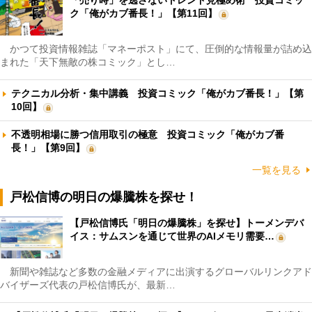
ク「俺がカブ番長！」【第11回】
かつて投資情報雑誌「マネーポスト」にて、圧倒的な情報量が詰め込
まれた「天下無敵の株コミック」とし…
テクニカル分析・集中講義 投資コミック「俺がカブ番長！」【第
10回】
不透明相場に勝つ信用取引の極意 投資コミック「俺がカブ番
長！」【第9回】
一覧を見る
戸松信博の明日の爆騰株を探せ！
【戸松信博氏「明日の爆騰株」を探せ】トーメンデバ
イス：サムスンを通じて世界のAIメモリ需要…
新聞や雑誌など多数の金融メディアに出演するグローバルリンクアド
バイザーズ代表の戸松信博氏が、最新…