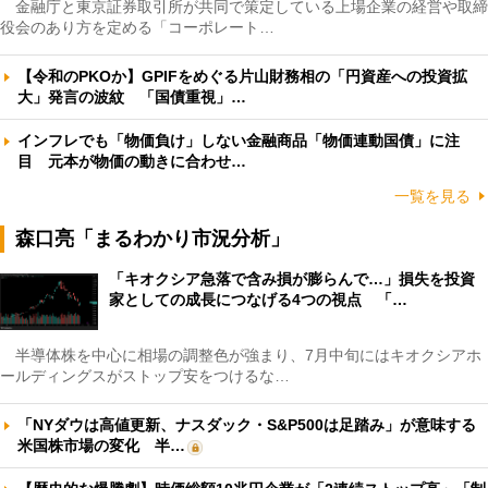
金融庁と東京証券取引所が共同で策定している上場企業の経営や取締
役会のあり方を定める「コーポレート…
【令和のPKOか】GPIFをめぐる片山財務相の「円資産への投資拡
大」発言の波紋 「国債重視」…
インフレでも「物価負け」しない金融商品「物価連動国債」に注
目 元本が物価の動きに合わせ…
一覧を見る
森口亮「まるわかり市況分析」
「キオクシア急落で含み損が膨らんで…」損失を投資
家としての成長につなげる4つの視点 「…
半導体株を中心に相場の調整色が強まり、7月中旬にはキオクシアホ
ールディングスがストップ安をつけるな…
「NYダウは高値更新、ナスダック・S&P500は足踏み」が意味する
米国株市場の変化 半…