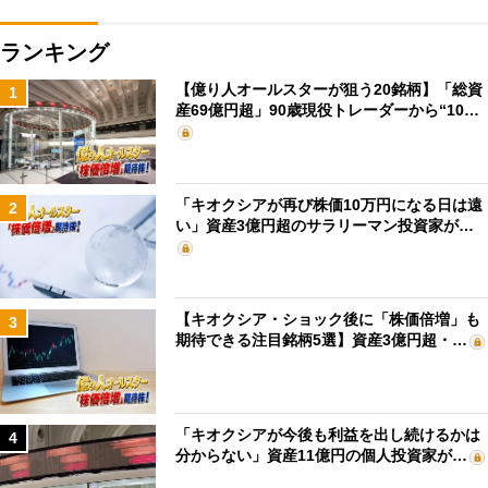
ランキング
【億り人オールスターが狙う20銘柄】「総資
1
産69億円超」90歳現役トレーダーから“10…
「キオクシアが再び株価10万円になる日は遠
2
い」資産3億円超のサラリーマン投資家が…
【キオクシア・ショック後に「株価倍増」も
3
期待できる注目銘柄5選】資産3億円超・…
「キオクシアが今後も利益を出し続けるかは
4
分からない」資産11億円の個人投資家が…