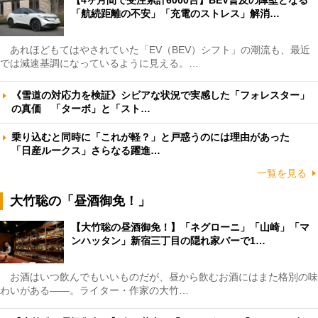
「航続距離の不安」「充電のストレス」解消…
あれほどもてはやされていた「EV（BEV）シフト」の潮流も、最近
では減速基調になっているように見える。…
《雪道の対応力を検証》シビアな状況で実感した「フォレスター」
の真価 「ターボ」と「スト…
乗り込むと同時に「これが軽？」と戸惑うのには理由があった
「日産ルークス」さらなる躍進…
一覧を見る
大竹聡の「昼酒御免！」
【大竹聡の昼酒御免！】「ネグローニ」「山崎」「マ
ンハッタン」新宿三丁目の隠れ家バーで1…
お酒はいつ飲んでもいいものだが、昼から飲むお酒にはまた格別の味
わいがある――。ライター・作家の大竹…