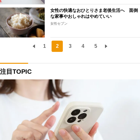
女性の快適なおひとりさま老後生活へ 面倒
な家事やおしゃれはやめていい
女性セブン
1
2
3
4
5
注目TOPIC