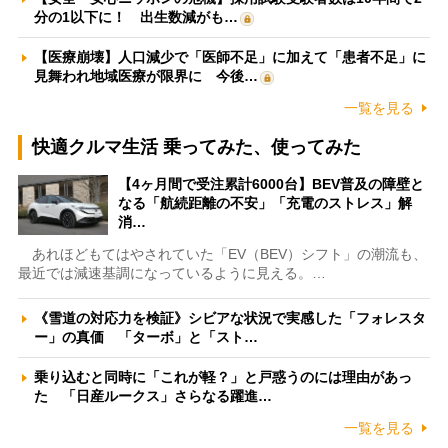
分の1以下に！ 出生数減がも…
【医療崩壊】人口減少で「医師不足」に加えて「患者不足」に
見舞われ地域医療が限界に 今後…
一覧を見る
快適クルマ生活 乗ってみた、使ってみた
【4ヶ月間で受注累計6000台】BEV普及の障壁と
なる「航続距離の不安」「充電のストレス」解
消…
あれほどもてはやされていた「EV（BEV）シフト」の潮流も、
最近では減速基調になっているように見える。…
《雪道の対応力を検証》シビアな状況で実感した「フォレスタ
ー」の真価 「ターボ」と「スト…
乗り込むと同時に「これが軽？」と戸惑うのには理由があっ
た 「日産ルークス」さらなる躍進…
一覧を見る