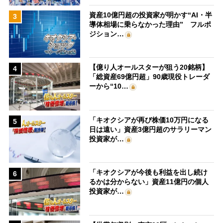
資産10億円超の投資家が明かす“AI・半
3
導体相場に乗らなかった理由” フルポ
ジション…
【億り人オールスターが狙う20銘柄】
4
「総資産69億円超」90歳現役トレーダ
ーから“10…
「キオクシアが再び株価10万円になる
5
日は遠い」資産3億円超のサラリーマン
投資家が…
「キオクシアが今後も利益を出し続け
6
るかは分からない」資産11億円の個人
投資家が…