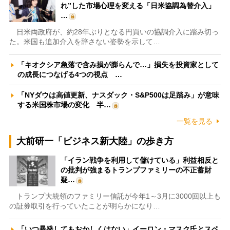
れ”した市場心理を変える「日米協調為替介入」
…
日米両政府が、約28年ぶりとなる円買いの協調介入に踏み切っ
た。米国も追加介入を辞さない姿勢を示して…
「キオクシア急落で含み損が膨らんで…」損失を投資家として
の成長につなげる4つの視点 …
「NYダウは高値更新、ナスダック・S&P500は足踏み」が意味
する米国株市場の変化 半…
一覧を見る
大前研一「ビジネス新大陸」の歩き方
「イラン戦争を利用して儲けている」利益相反と
の批判が強まるトランプファミリーの不正蓄財
疑…
トランプ大統領のファミリー信託が今年1～3月に3000回以上も
の証券取引を行っていたことが明らかになり…
「いつ暴発してもおかしくはない」イーロン・マスク氏とスペ