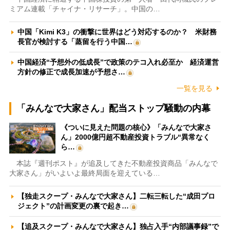
ミアム連載「チャイナ・リサーチ」。中国の…
中国「Kimi K3」の衝撃に世界はどう対応するのか？ 米財務
長官が検討する「蒸留を行う中国…
中国経済“予想外の低成長”で政策のテコ入れ必至か 経済運営
方針の修正で成長加速が予想さ…
一覧を見る
「みんなで大家さん」配当ストップ騒動の内幕
《ついに見えた問題の核心》「みんなで大家さ
ん」2000億円超不動産投資トラブル“異常なく
ら…
本誌『週刊ポスト』が追及してきた不動産投資商品「みんなで
大家さん」がいよいよ最終局面を迎えている…
【独走スクープ・みんなで大家さん】二転三転した“成田プロ
ジェクト”の計画変更の裏で起き…
【追及スクープ・みんなで大家さん】独占入手“内部議事録”で