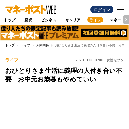
ログイン
トップ
投資
ビジネス
キャリア
ライフ
マネー
トップ
ライフ
人間関係
おひとりさま生活に義理の人付き合い不要 お中元
ライフ
2020.11.06 16:00
女性セブン
おひとりさま生活に義理の人付き合い不
要 お中元お歳暮もやめていい
Loaded
:
96.26%
/
Unmute