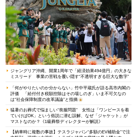
ジャングリア沖縄、開業1周年で「経済効果494億円」の大きな
ミスリード 事業の苦戦を覆い隠す“不透明すぎる巨大な数字”
「何がやりたいのか分からない」竹中平蔵氏が語る高市内閣の
評価 「給付付き税額控除はその場しのぎ」いま不可欠なの
は“社会保障制度の改革議論”と指摘
猛暑のお葬式で悩ましい“喪服問題” 女性は「ワンピースを着
ていけばOK」という俗説に潜む誤解、なぜ「ジャケット」が
マストなのか？《1級葬祭ディレクターが解説》
【納車時に複数の事故】テスラジャパン“多額のEV補助金”で注