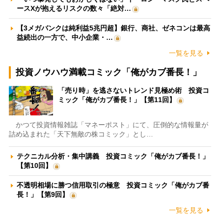
ースXが抱えるリスクの数々「絶対…
【3メガバンクは純利益5兆円超】銀行、商社、ゼネコンは最高
益続出の一方で、中小企業・…
一覧を見る
投資ノウハウ満載コミック「俺がカブ番長！」
「売り時」を逃さないトレンド見極め術 投資コ
ミック「俺がカブ番長！」【第11回】
かつて投資情報雑誌「マネーポスト」にて、圧倒的な情報量が
詰め込まれた「天下無敵の株コミック」とし…
テクニカル分析・集中講義 投資コミック「俺がカブ番長！」
【第10回】
不透明相場に勝つ信用取引の極意 投資コミック「俺がカブ番
長！」【第9回】
一覧を見る