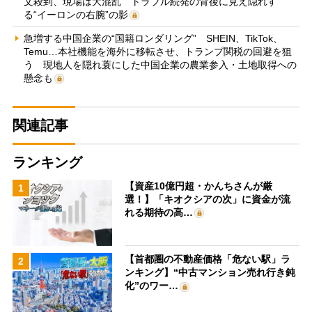
文殺到、現場は大混乱 トラブル続発の背後に見え隠れす
る“イーロンの右腕”の影
急増する中国企業の“国籍ロンダリング” SHEIN、TikTok、
Temu…本社機能を海外に移転させ、トランプ関税の回避を狙
う 現地人を隠れ蓑にした中国企業の農業参入・土地取得への
懸念も
関連記事
ランキング
【資産10億円超・かんちさんが厳
1
選！】「キオクシアの次」に資金が流
れる期待の高…
【首都圏の不動産価格「危ない駅」ラ
2
ンキング】“中古マンション売れ行き鈍
化”のワー…