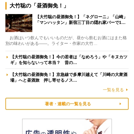
大竹聡の「昼酒御免！」
【大竹聡の昼酒御免！】「ネグローニ」「山崎」
「マンハッタン」新宿三丁目の隠れ家バーで1…
お酒はいつ飲んでもいいものだが、昼から飲むお酒にはまた格
別の味わいがある――。ライター・作家の大竹…
【大竹聡の昼酒御免！】今の若者は「なめろう」や「キヌカツ
ギ」を知らないって本当？ 昔の…
【大竹聡の昼酒御免！】京急線で多摩川越えて「川崎の大衆酒
場」へと昼酒旅 押し寄せるノス…
一覧を見る
著者・連載の一覧を見る