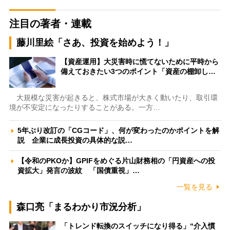
注目の著者・連載
藤川里絵「さあ、投資を始めよう！」
【資産運用】大災害時に慌てないために平時から
備えておきたい3つのポイント「資産の棚卸し…
大規模な災害が起きると、株式市場が大きく動いたり、取引環
境が不安定になったりすることがある。一方…
5年ぶり改訂の「CGコード」、何が変わったのかポイントを解
説 企業に成長投資の具体的な説…
【令和のPKOか】GPIFをめぐる片山財務相の「円資産への投
資拡大」発言の波紋 「国債重視」…
一覧を見る
森口亮「まるわかり市況分析」
「トレンド転換のスイッチになり得る」“介入慣