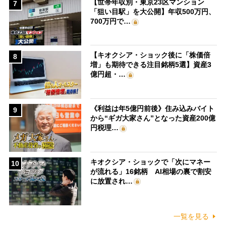
【世帯年収別・東京23区マンション
7
「狙い目駅」を大公開】年収500万円、
700万円で…
【キオクシア・ショック後に「株価倍
8
増」も期待できる注目銘柄5選】資産3
億円超・…
《利益は年5億円前後》住み込みバイト
9
から“ギガ大家さん”となった資産200億
円税理…
キオクシア・ショックで「次にマネー
10
が流れる」16銘柄 AI相場の裏で割安
に放置され…
一覧を見る