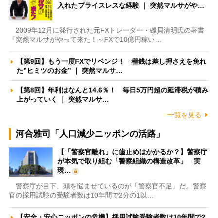
入れたプライスレスな経験 ｜ 突然マルサがや…
2009年12月に発行された元FXトレーダー・磯貝清明氏の著書
『突然マルサがやって来た！～FXで10億円稼い…
【第9回】もう一度FXでリベンジ！ 種銭は差し押さえを免れ
た”ヒミツのお金” ｜ 突然マルサ…
【第8回】年利はなんと14.6％！ 毎日5万円超の延滞税が積み
上がっていく ｜ 突然マルサ…
一覧を見る
河合雅司「人口減少ニッポンの活路」
【「警察官離れ」に歯止めはかかるか？】警察庁
が本気で取り組む「警察組織の構造改革」 実
現…
警察庁が目下、頭を悩ませているのが「警察官不足」だ。警察
官の採用試験の受験者数は10年間で2分の1以…
【安全・安心ニッポンの危機】採用試験受験者数は10年間で2