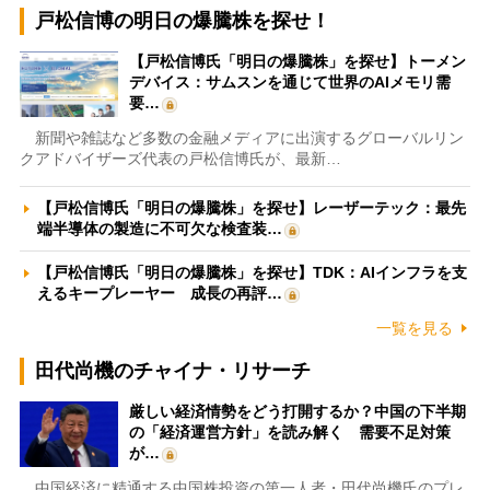
戸松信博の明日の爆騰株を探せ！
【戸松信博氏「明日の爆騰株」を探せ】トーメン
デバイス：サムスンを通じて世界のAIメモリ需
要…
新聞や雑誌など多数の金融メディアに出演するグローバルリン
クアドバイザーズ代表の戸松信博氏が、最新…
【戸松信博氏「明日の爆騰株」を探せ】レーザーテック：最先
端半導体の製造に不可欠な検査装…
【戸松信博氏「明日の爆騰株」を探せ】TDK：AIインフラを支
えるキープレーヤー 成長の再評…
一覧を見る
田代尚機のチャイナ・リサーチ
厳しい経済情勢をどう打開するか？中国の下半期
の「経済運営方針」を読み解く 需要不足対策
が…
中国経済に精通する中国株投資の第一人者・田代尚機氏のプレ