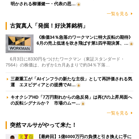
明かされる柳瀬健一・代表の思…
一覧を見る
古賀真人「発掘！好決算銘柄」
《株価34％急落のワークマンに特大反転の期待》
6月の売上低迷を吹き飛ばす第1四半期決算、…
6月3日に8330円をつけたワークマン（東証スタンダード・
7564）の株価は、わずか1カ月あまりで約34％下落…
三菱重工が「AIインフラの新たな主役」として再評価される気
運 エヌビディアとの提携でAI…
キオクシアHD「7万円割れからの急反発」は再びの上昇局面へ
の反転シグナルか？ 市場のムー…
一覧を見る
突然マルサがやって来た！
【最終回】1億6000万円の負債と引き換えに手に