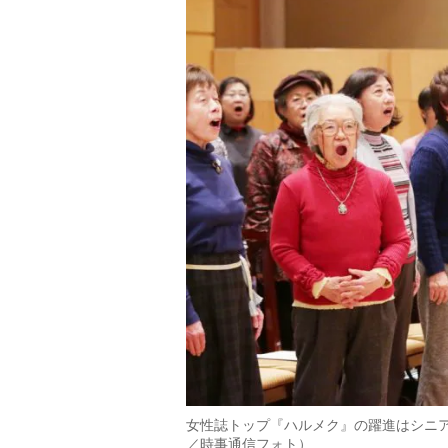
女性誌トップ『ハルメク』の躍進はシニア
／時事通信フォト）