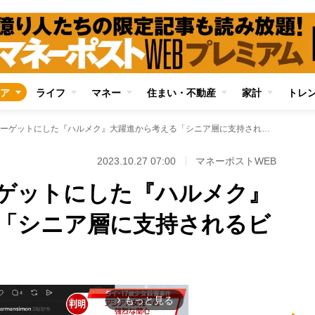
ア
ライフ
マネー
住まい・不動産
家計
トレ
中高年女性をターゲットにした『ハルメク』大躍進から考える「シニア層に支持されるビジネス」の最適解
2023.10.27 07:00
マネーポストWEB
ゲットにした『ハルメク』
「シニア層に支持されるビ
もっと見る
arrow_forward_ios