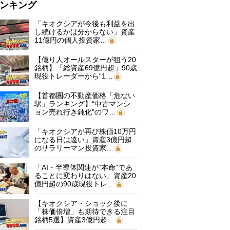
ンキング
「キオクシアが今後も利益を出
し続けるかは分からない」資産
11億円の個人投資家…
【億り人オールスターが狙う20
銘柄】「総資産69億円超」90歳
現役トレーダーから“1…
【首都圏の不動産価格「危ない
駅」ランキング】“中古マンシ
ョン売れ行き鈍化”のワ…
「キオクシアが再び株価10万円
になる日は遠い」資産3億円超
のサラリーマン投資家…
「AI・半導体関連が“本命”であ
ることに変わりはない」資産20
億円超の90歳現役トレ…
【キオクシア・ショック後に
「株価倍増」も期待できる注目
銘柄5選】資産3億円超…