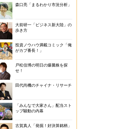
森口亮「まるわかり市況分析」
大前研一「ビジネス新大陸」の
歩き方
投資ノウハウ満載コミック「俺
がカブ番長！」
戸松信博の明日の爆騰株を探
せ！
田代尚機のチャイナ・リサーチ
「みんなで大家さん」配当スト
ップ騒動の内幕
古賀真人「発掘！好決算銘柄」