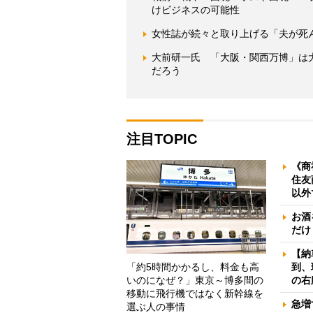
けビジネスの可能性
女性誌が続々と取り上げる「夫が死
大前研一氏 「大阪・関西万博」は
だろう
注目TOPIC
《商
住友
以外
お酒
だけ
【納
「約5時間かかるし、料金も高
到、
いのになぜ？」東京～博多間の
の右
移動に飛行機ではなく新幹線を
急増
選ぶ人の事情