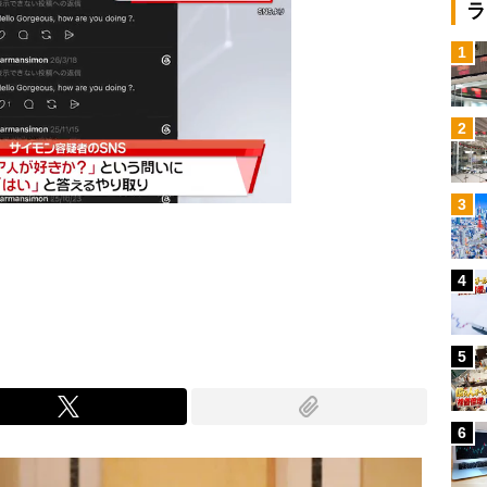
ラ
1
2
3
4
Mute
5
6