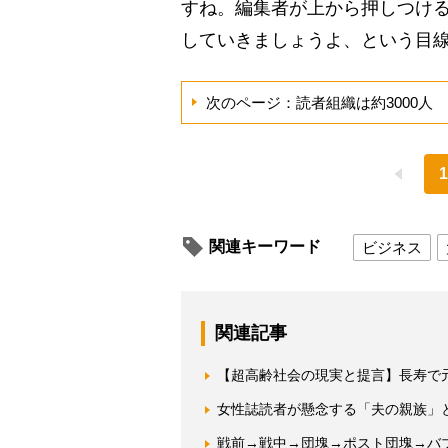
すね。編集者が上から押しつけ
していきましょうよ、という目
次のページ：読者組織は約3000人
1
関連キーワード
ビジネス
関連記事
【超高齢社会の現実と提言】長寿で
女性誌読者が懸念する「夫の親族」
戦前→戦中→団塊→ポスト団塊→バ