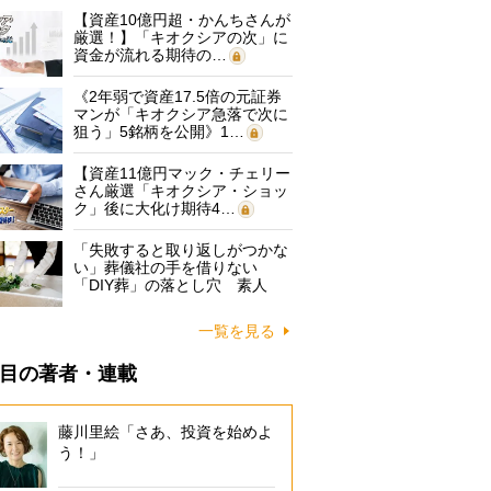
【資産10億円超・かんちさんが
厳選！】「キオクシアの次」に
資金が流れる期待の…
《2年弱で資産17.5倍の元証券
マンが「キオクシア急落で次に
狙う」5銘柄を公開》1…
【資産11億円マック・チェリー
さん厳選「キオクシア・ショッ
ク」後に大化け期待4…
「失敗すると取り返しがつかな
い」葬儀社の手を借りない
「DIY葬」の落とし穴 素人
に…
一覧を見る
目の著者・連載
藤川里絵「さあ、投資を始めよ
う！」