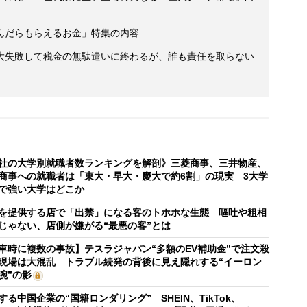
んだらもらえるお金」特集の内容
大失敗して税金の無駄遣いに終わるが、誰も責任を取らない
社の大学別就職者数ランキングを解剖》三菱商事、三井物産、
商事への就職者は「東大・早大・慶大で約6割」の現実 3大学
で強い大学はどこか
を提供する店で「出禁」になる客のトホホな生態 嘔吐や粗相
じゃない、店側が嫌がる“最悪の客”とは
車時に複数の事故】テスラジャパン“多額のEV補助金”で注文殺
現場は大混乱 トラブル続発の背後に見え隠れする“イーロン
腕”の影
する中国企業の“国籍ロンダリング” SHEIN、TikTok、