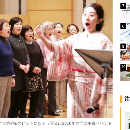
7
8
9
10
注
市場開拓のヒントになる（写真は2018年の同誌主催イベント