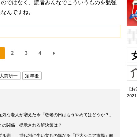
るのではなく、読者みんなでこういうものを勉強
線なんですね。
2
3
4
大前研一
定年後
【お
202
元気な老人が増えた今「敬老の日はもうやめてはどうか？」
との関係 提示される解決策は？
ブル期… 世代別に生い立ちの異なる「巨大シニア市場」向