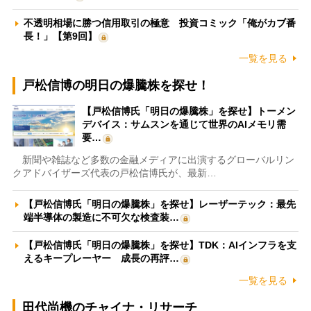
不透明相場に勝つ信用取引の極意 投資コミック「俺がカブ番
長！」【第9回】
一覧を見る
戸松信博の明日の爆騰株を探せ！
【戸松信博氏「明日の爆騰株」を探せ】トーメン
デバイス：サムスンを通じて世界のAIメモリ需
要…
新聞や雑誌など多数の金融メディアに出演するグローバルリン
クアドバイザーズ代表の戸松信博氏が、最新…
【戸松信博氏「明日の爆騰株」を探せ】レーザーテック：最先
端半導体の製造に不可欠な検査装…
【戸松信博氏「明日の爆騰株」を探せ】TDK：AIインフラを支
えるキープレーヤー 成長の再評…
一覧を見る
田代尚機のチャイナ・リサーチ