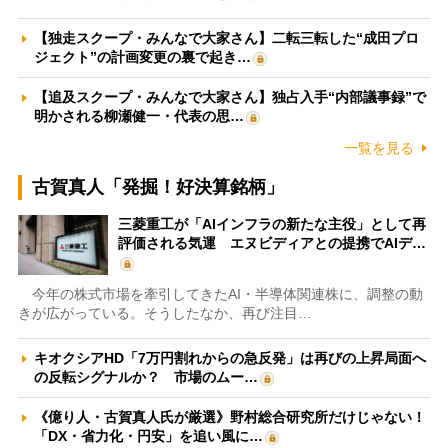
【独走スクープ・みんなで大家さん】二転三転した“成田プロ
ジェクト”の計画変更の裏で起き…
【追及スクープ・みんなで大家さん】独占入手“内部議事録”で
明かされる柳瀬健一・代表の思…
一覧を見る
古賀真人「発掘！好決算銘柄」
三菱重工が「AIインフラの新たな主役」として再
評価される気運 エヌビディアとの提携でAIデ…
今年の株式市場を牽引してきたAI・半導体関連株に、調整の動
きが広がっている。そうしたなか、再び注目…
キオクシアHD「7万円割れからの急反発」は再びの上昇局面へ
の反転シグナルか？ 市場のムー…
《億り人・古賀真人氏が厳選》野村総合研究所だけじゃない！
「DX・省力化・円安」を追い風に…