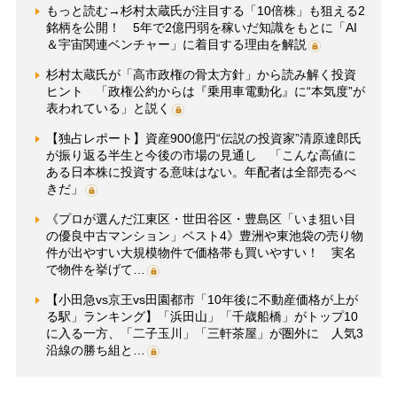
もっと読む→杉村太蔵氏が注目する「10倍株」も狙える2
銘柄を公開！ 5年で2億円弱を稼いだ知識をもとに「AI
＆宇宙関連ベンチャー」に着目する理由を解説
杉村太蔵氏が「高市政権の骨太方針」から読み解く投資
ヒント 「政権公約からは『乗用車電動化』に“本気度”が
表われている」と説く
【独占レポート】資産900億円“伝説の投資家”清原達郎氏
が振り返る半生と今後の市場の見通し 「こんな高値に
ある日本株に投資する意味はない。年配者は全部売るべ
きだ」
《プロが選んだ江東区・世田谷区・豊島区「いま狙い目
の優良中古マンション」ベスト4》豊洲や東池袋の売り物
件が出やすい大規模物件で価格帯も買いやすい！ 実名
で物件を挙げて…
【小田急vs京王vs田園都市「10年後に不動産価格が上が
る駅」ランキング】「浜田山」「千歳船橋」がトップ10
に入る一方、「二子玉川」「三軒茶屋」が圏外に 人気3
沿線の勝ち組と…