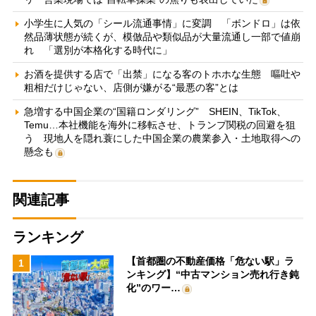
小学生に人気の「シール流通事情」に変調 「ボンドロ」は依
然品薄状態が続くが、模倣品や類似品が大量流通し一部で値崩
れ 「選別が本格化する時代に」
お酒を提供する店で「出禁」になる客のトホホな生態 嘔吐や
粗相だけじゃない、店側が嫌がる“最悪の客”とは
急増する中国企業の“国籍ロンダリング” SHEIN、TikTok、
Temu…本社機能を海外に移転させ、トランプ関税の回避を狙
う 現地人を隠れ蓑にした中国企業の農業参入・土地取得への
懸念も
関連記事
ランキング
【首都圏の不動産価格「危ない駅」ラ
1
ンキング】“中古マンション売れ行き鈍
化”のワー…