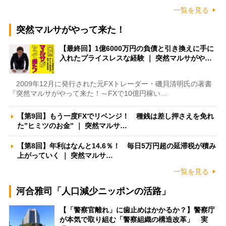
一覧を見る
突然マルサがやって来た！
【最終回】1億6000万円の負債と引き換えに手に
入れたプライスレスな経験 ｜ 突然マルサがや…
2009年12月に発行された元FXトレーダー・磯貝清明氏の著書
『突然マルサがやって来た！～FXで10億円稼い…
【第9回】もう一度FXでリベンジ！ 種銭は差し押さえを免れ
た”ヒミツのお金” ｜ 突然マルサ…
【第8回】年利はなんと14.6％！ 毎日5万円超の延滞税が積み
上がっていく ｜ 突然マルサ…
一覧を見る
河合雅司「人口減少ニッポンの活路」
【「警察官離れ」に歯止めはかかるか？】警察庁
が本気で取り組む「警察組織の構造改革」 実