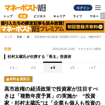
ログイン
トップ
投資
ビジネス
キャリア
ライフ
マネー
トップ
投資
株
高市政権の経済政策で投資家が注目すべきは「複数年度予算
投資
2026.04.04 13:00
マネーポストWEB
杉村太蔵氏が伝授する「骨太」投資術
1
3
4
5
7
＃
～
＃
＃
＃
～
＃
有料会員限定
高市政権の経済政策で投資家が注目すべ
きは「複数年度予算」の実施か “投資
家・杉村太蔵氏”は「企業も個人も投資の