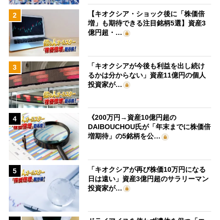
【キオクシア・ショック後に「株価倍
2
増」も期待できる注目銘柄5選】資産3
億円超・…
「キオクシアが今後も利益を出し続け
3
るかは分からない」資産11億円の個人
投資家が…
《200万円→資産10億円超の
4
DAIBOUCHOU氏が「年末までに株価倍
増期待」の5銘柄を公…
「キオクシアが再び株価10万円になる
5
日は遠い」資産3億円超のサラリーマン
投資家が…