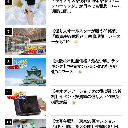
ドライアイスを使わず遺体を保つ「エ
6
ンバーミング」が日本でも普及 1～2
週間は問…
【億り人オールスターが狙う20銘柄】
7
「総資産69億円超」90歳現役トレーダ
ーから“10…
【大阪の不動産価格「危ない駅」ラン
8
キング】“中古マンション売れ行き鈍
化”のワース…
【キオクシア・ショックの後に狙う5銘
9
柄】イベント投資家の億り人・羽根英
樹氏が厳…
【世帯年収別・東京23区マンション
10
「狙い目駅」を大公開】年収500万円、