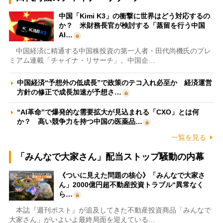
中国「Kimi K3」の衝撃に世界はどう対応するの
か？ 米財務長官が検討する「蒸留を行う中国
AI…
中国経済に精通する中国株投資の第一人者・田代尚機氏のプレ
ミアム連載「チャイナ・リサーチ」。中国企…
中国経済“予想外の低成長”で政策のテコ入れ必至か 経済運営
方針の修正で成長加速が予想さ…
“AI革命”で爆発的な需要拡大が見込まれる「CXO」とは何
か？ 高い競争力を持つ中国の医薬品…
一覧を見る
「みんなで大家さん」配当ストップ騒動の内幕
《ついに見えた問題の核心》「みんなで大家さ
ん」2000億円超不動産投資トラブル“異常なく
ら…
本誌『週刊ポスト』が追及してきた不動産投資商品「みんなで
大家さん」がいよいよ最終局面を迎えている…