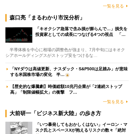
一覧を見る
森口亮「まるわかり市況分析」
「キオクシア急落で含み損が膨らんで…」損失を
投資家としての成長につなげる4つの視点 「…
半導体株を中心に相場の調整色が強まり、7月中旬にはキオク
シアホールディングスがストップ安をつけるな…
「NYダウは高値更新、ナスダック・S&P500は足踏み」が意味
する米国株市場の変化 半…
【歴史的な爆騰劇】時価総額10兆円企業が「2連続ストップ
高」「制限値幅拡大」の衝撃 フ…
一覧を見る
大前研一「ビジネス新大陸」の歩き方
「いつ暴発してもおかしくはない」イーロン・マ
スク氏とスペースXが抱えるリスクの数々「絶対