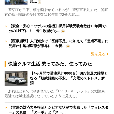
現…
警察庁が目下、頭を悩ませているのが「警察官不足」だ。警察
官の採用試験の受験者数は10年間で2分の1以…
【安全・安心ニッポンの危機】採用試験受験者数は10年間で2
分の1以下に！ 出生数減がも…
【医療崩壊】人口減少で「医師不足」に加えて「患者不足」に
見舞われ地域医療が限界に 今後…
一覧を見る
快適クルマ生活 乗ってみた、使ってみた
【4ヶ月間で受注累計6000台】BEV普及の障壁と
なる「航続距離の不安」「充電のストレス」解
消…
あれほどもてはやされていた「EV（BEV）シフト」の潮流も、
最近では減速基調になっているように見える。…
《雪道の対応力を検証》シビアな状況で実感した「フォレスタ
ー」の真価 「ターボ」と「スト…