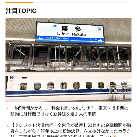
注目TOPIC
「約5時間かかるし、料金も高いのになぜ？」東京～博多間の
移動に飛行機ではなく新幹線を選ぶ人の事情
【クレジット決済代行・全東信が破産】63社もの金融機関が融
資をしながら「20年以上の粉飾決算」を見抜けなかったカラク
リ 営業現場では“自転車操業”の焦りも表出していた