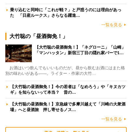
乗り込むと同時に「これが軽？」と戸惑うのには理由があっ
た 「日産ルークス」さらなる躍進…
一覧を見る
大竹聡の「昼酒御免！」
【大竹聡の昼酒御免！】「ネグローニ」「山崎」
「マンハッタン」新宿三丁目の隠れ家バーで1…
お酒はいつ飲んでもいいものだが、昼から飲むお酒にはまた格
別の味わいがある――。ライター・作家の大竹…
【大竹聡の昼酒御免！】今の若者は「なめろう」や「キヌカツ
ギ」を知らないって本当？ 昔の…
【大竹聡の昼酒御免！】京急線で多摩川越えて「川崎の大衆酒
場」へと昼酒旅 押し寄せるノス…
一覧を見る