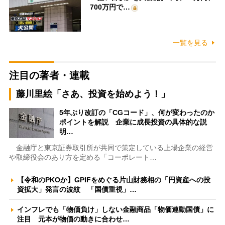
700万円で…
一覧を見る
注目の著者・連載
藤川里絵「さあ、投資を始めよう！」
5年ぶり改訂の「CGコード」、何が変わったのか
ポイントを解説 企業に成長投資の具体的な説
明…
金融庁と東京証券取引所が共同で策定している上場企業の経営
や取締役会のあり方を定める「コーポレート…
【令和のPKOか】GPIFをめぐる片山財務相の「円資産への投
資拡大」発言の波紋 「国債重視」…
インフレでも「物価負け」しない金融商品「物価連動国債」に
注目 元本が物価の動きに合わせ…