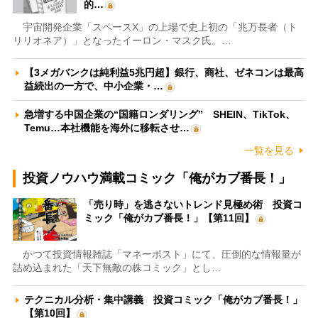
的…
宇宙開発企業「スペースX」の上場で史上初の「兆万長者（ト
リリオネア）」となったイーロン・マスク氏。…
【3メガバンクは純利益5兆円超】銀行、商社、ゼネコンは最高
益続出の一方で、中小企業・…
急増する中国企業の“国籍ロンダリング” SHEIN、TikTok、
Temu…本社機能を海外に移転させ…
一覧を見る
投資ノウハウ満載コミック「俺がカブ番長！」
「売り時」を逃さないトレンド見極め術 投資コ
ミック「俺がカブ番長！」【第11回】
かつて投資情報雑誌「マネーポスト」にて、圧倒的な情報量が
詰め込まれた「天下無敵の株コミック」とし…
テクニカル分析・集中講義 投資コミック「俺がカブ番長！」
【第10回】