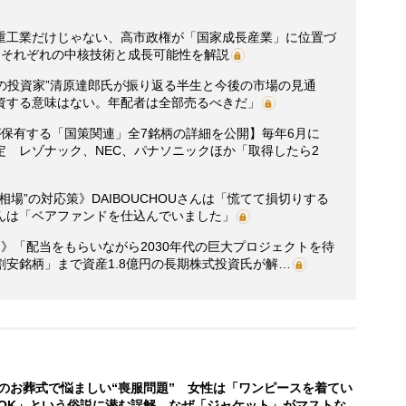
重工業だけじゃない、高市政権が「国家成長産業」に位置づ
、それぞれの中核技術と成長可能性を解説
説の投資家”清原達郎氏が振り返る半生と今後の市場の見通
資する意味はない。年配者は全部売るべきだ」
保有する「国策関連」全7銘柄の詳細を公開】毎年6月に
 レゾナック、NEC、パナソニックほか「取得したら2
場”の対応策》DAIBOUCHOUさんは「慌てて損切りする
んは「ベアファンドを仕込んでいました」
》「配当をもらいながら2030年代の巨大プロジェクトを待
安銘柄」まで資産1.8億円の長期株式投資氏が解…
のお葬式で悩ましい“喪服問題” 女性は「ワンピースを着てい
OK」という俗説に潜む誤解、なぜ「ジャケット」がマストな