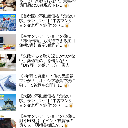
ることに変わりはない」資産20
億円超の90歳現役トレ…
【首都圏の不動産価格「危ない
駅」ランキング】“中古マンシ
ョン売れ行き鈍化”のワ…
【キオクシア・ショック後に
「株価倍増」も期待できる注目
銘柄5選】資産3億円超…
「失敗すると取り返しがつかな
い」葬儀社の手を借りない
「DIY葬」の落とし穴 素人
に…
《2年弱で資産17.5倍の元証券
マンが「キオクシア急落で次に
狙う」5銘柄を公開》1…
【大阪の不動産価格「危ない
駅」ランキング】“中古マンシ
ョン売れ行き鈍化”のワー…
【キオクシア・ショックの後に
狙う5銘柄】イベント投資家の
億り人・羽根英樹氏が…