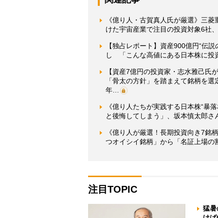
《億り人・古賀真人氏が厳選》三菱
けた宇宙産業で注目の投資対象6社
【独占レポート】資産900億円“伝
し 「こんな高値にある日本株に投
【資産7億円の投資家・志水雅己氏が
「骨太の方針」を踏まえて銘柄を選定
年…
《億り人たちが実践する日本株“暴落相
と後悔してしまう」、坂本慎太郎さ
《億り人が厳選！長期投資向き7銘柄
つオイシイ銘柄」から「名証上場の割
注目TOPIC
猛暑
けば