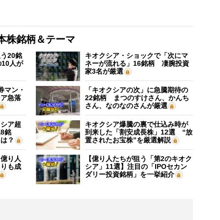
本株銘柄＆テーマ
う20銘
キオクシア・ショックで「次にマ
10人が
ネーが流れる」16銘柄 凄腕投資
家3名が厳選
証券マン・
「キオクシアの次」に急騰期待の
シア急落
22銘柄 まつのすけさん、かんち
さん、なのなのさんが厳選
クシア超
キオクシア爆騰の裏で仕込み時が
8銘
到来した「割安成長株」12選 “放
”は？
置されたお宝株”を厳選解説
】億り人
【億り人たちが狙う「第2のキオク
よりも成
シア」11選】注目の「IPOセカン
ダリー投資銘柄」を一挙紹介