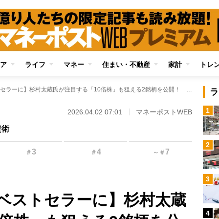
ア
ライフ
マネー
住まい・不動産
家計
トレ
【新著の投資本がベストセラーに】杉村太蔵氏が注目する「10倍株」も狙える2銘柄を公開！ 5年で2億円弱を稼いだ知識をもとに「AI＆宇宙関連ベンチャー」に着目する理由を解説
ラ
1
2026.04.02 07:01
マネーポストWEB
資術
2
3
4
7
＃
＃
～
＃
3
ベストセラーに】杉村太蔵
4