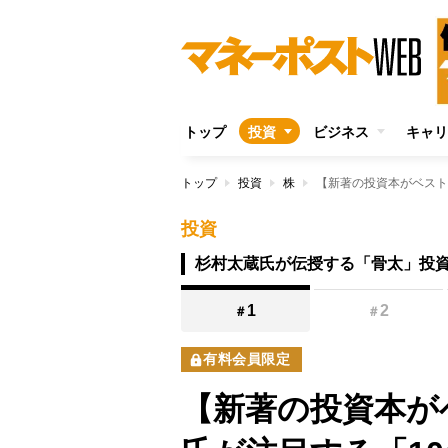
トップ
投資
ビジネス
キャリ
トップ
投資
株
投資
杉村太蔵氏が伝授する「骨太」投
1
2
＃
＃
有料会員限定
【新著の投資本が