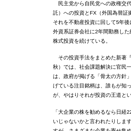
民主党から自民党への政権交代時
託）への投資とFX（外国為替証
それを不動産投資に回して5年後
外資系証券会社に2年間勤務した
株式投資を続けている。
その投資手法をまとめた新著『
秋）では、社会課題解決に官民
は、政府が掲げる「骨太の方針
げている注目銘柄は、誰もが知
が、やはりそれが投資の王道と
「大企業の株を勧めるなら日経22
いじゃないかと言われたりしま
すが、さまざまな企業を寄せ集