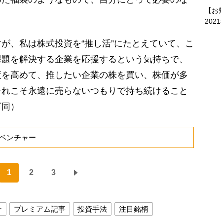
【お
202
が、私は株式投資を“推し活”にたとえていて、こ
課題を解決する企業を応援するという気持ちで、
度を高めて、推したい企業の株を買い、株価が多
それこそ永遠に売らないつもりで持ち続けること
下同）
Iベンチャー
1
2
3
ー
プレミアム記事
投資手法
注目銘柄