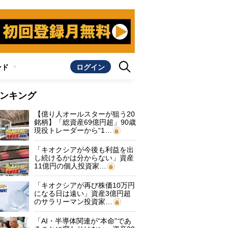
ンド
ログイン
ンキング
【億り人オールスターが狙う20
銘柄】「総資産69億円超」90歳
現役トレーダーから“1…
「キオクシアが今後も利益を出
し続けるかは分からない」資産
11億円の個人投資家…
「キオクシアが再び株価10万円
になる日は遠い」資産3億円超
のサラリーマン投資家…
「AI・半導体関連が“本命”であ