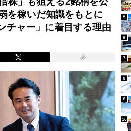
0倍株」も狙える2銘柄を公
円弱を稼いだ知識をもとに
5
ベンチャー」に着目する理由
6
7
8
9
10