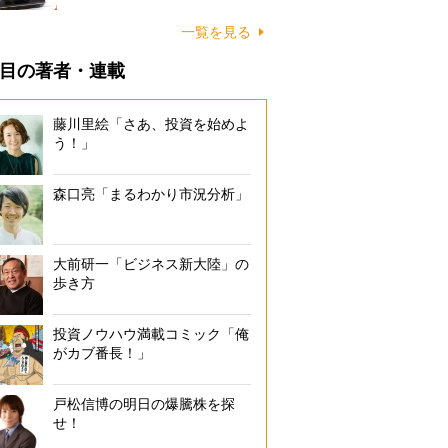
一覧を見る
目の著者・連載
藤川里絵「さあ、投資を始めよ
う！」
森口亮「まるわかり市況分析」
大前研一「ビジネス新大陸」の
歩き方
投資ノウハウ満載コミック「俺
がカブ番長！」
戸松信博の明日の爆騰株を探
せ！