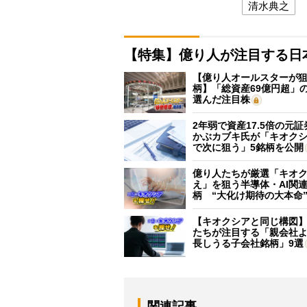
清水典之
【特集】億り人が注目する日
【億り人オールスターが狙
柄】「総資産69億円超」の
選んだ注目株
2年弱で資産17.5倍の元
かぶカブキ氏が「キオク
で次に狙う」5銘柄を公開
億り人たちが厳選「キオ
え」を狙う半導体・AI関連
柄 “大化け期待の大本命
【キオクシアと同じ構図
たちが注目する「親会社
長しうる子会社銘柄」9選
関連記事