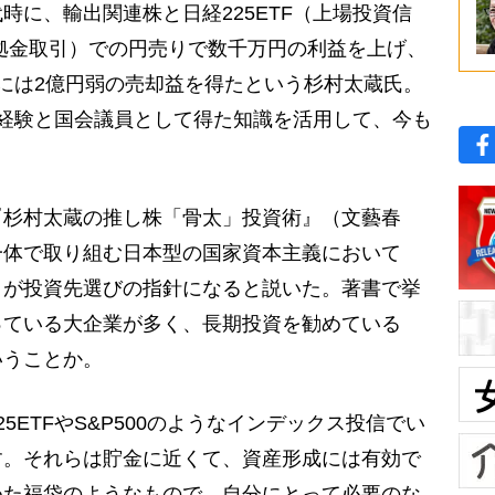
に、輸出関連株と日経225ETF（上場投資信
拠金取引）での円売りで数千万円の利益を上げ、
には2億円弱の売却益を得たという杉村太蔵氏。
経験と国会議員として得た知識を活用して、今も
杉村太蔵の推し株「骨太」投資術』（文藝春
一体で取り組む日本型の国家資本主義において
」が投資先選びの指針になると説いた。著書で挙
っている大企業が多く、長期投資を勧めている
いうことか。
5ETFやS&P500のようなインデックス投信でい
す。それらは貯金に近くて、資産形成には有効で
めた福袋のようなもので、自分にとって必要のな