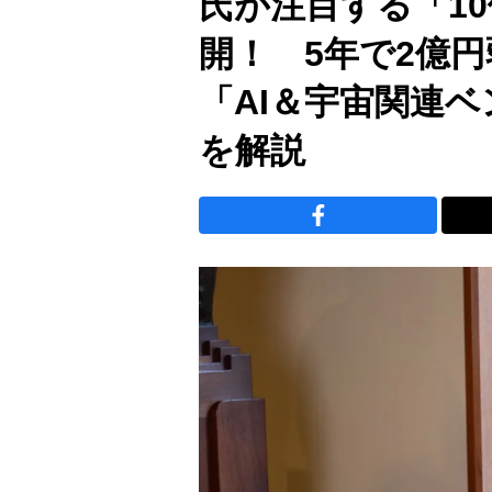
氏が注目する「1
開！ 5年で2億
「AI＆宇宙関連
を解説