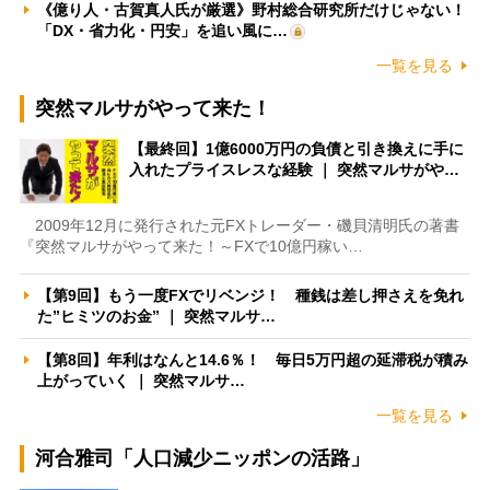
《億り人・古賀真人氏が厳選》野村総合研究所だけじゃない！
「DX・省力化・円安」を追い風に…
一覧を見る
突然マルサがやって来た！
【最終回】1億6000万円の負債と引き換えに手に
入れたプライスレスな経験 ｜ 突然マルサがや…
2009年12月に発行された元FXトレーダー・磯貝清明氏の著書
『突然マルサがやって来た！～FXで10億円稼い…
【第9回】もう一度FXでリベンジ！ 種銭は差し押さえを免れ
た”ヒミツのお金” ｜ 突然マルサ…
【第8回】年利はなんと14.6％！ 毎日5万円超の延滞税が積み
上がっていく ｜ 突然マルサ…
一覧を見る
河合雅司「人口減少ニッポンの活路」