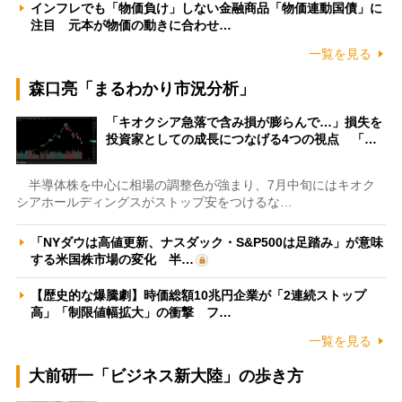
インフレでも「物価負け」しない金融商品「物価連動国債」に
注目 元本が物価の動きに合わせ…
一覧を見る
森口亮「まるわかり市況分析」
「キオクシア急落で含み損が膨らんで…」損失を
投資家としての成長につなげる4つの視点 「…
半導体株を中心に相場の調整色が強まり、7月中旬にはキオク
シアホールディングスがストップ安をつけるな…
「NYダウは高値更新、ナスダック・S&P500は足踏み」が意味
する米国株市場の変化 半…
【歴史的な爆騰劇】時価総額10兆円企業が「2連続ストップ
高」「制限値幅拡大」の衝撃 フ…
一覧を見る
大前研一「ビジネス新大陸」の歩き方