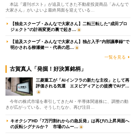
本誌『週刊ポスト』が追及してきた不動産投資商品「みんなで
大家さん」がいよいよ最終局面を迎えている…
【独走スクープ・みんなで大家さん】二転三転した“成田プロ
ジェクト”の計画変更の裏で起き…
【追及スクープ・みんなで大家さん】独占入手“内部議事録”で
明かされる柳瀬健一・代表の思…
一覧を見る
古賀真人「発掘！好決算銘柄」
三菱重工が「AIインフラの新たな主役」として再
評価される気運 エヌビディアとの提携でAIデ…
今年の株式市場を牽引してきたAI・半導体関連株に、調整の動
きが広がっている。そうしたなか、再び注目…
キオクシアHD「7万円割れからの急反発」は再びの上昇局面へ
の反転シグナルか？ 市場のムー…