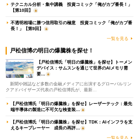
テクニカル分析・集中講義 投資コミック「俺がカブ番長！」
【第10回】
不透明相場に勝つ信用取引の極意 投資コミック「俺がカブ番
長！」【第9回】
一覧を見る
戸松信博の明日の爆騰株を探せ！
【戸松信博氏「明日の爆騰株」を探せ】トーメン
デバイス：サムスンを通じて世界のAIメモリ需
要…
新聞や雑誌など多数の金融メディアに出演するグローバルリン
クアドバイザーズ代表の戸松信博氏が、最新…
【戸松信博氏「明日の爆騰株」を探せ】レーザーテック：最先
端半導体の製造に不可欠な検査装…
【戸松信博氏「明日の爆騰株」を探せ】TDK：AIインフラを支
えるキープレーヤー 成長の再評…
一覧を見る