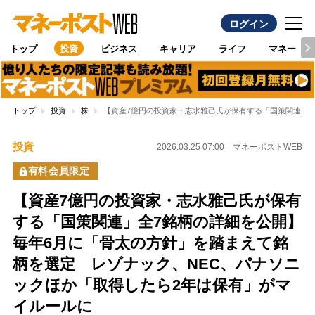
ログイン
トップ
投資
ビジネス
キャリア
ライフ
マネー
トップ
投資
株
【資産7億円の投資家・志水雅己氏が保有する「国策関連」全
投資
2026.03.25 07:00
マネーポストWEB
有料会員限定
【資産7億円の投資家・志水雅己氏が保有
する「国策関連」全7銘柄の詳細を公開】
毎年6月に「骨太の方針」を踏まえて銘
柄を選定 レゾナック、NEC、パナソニ
ックほか「取得したら2年は保有」がマ
イルールに