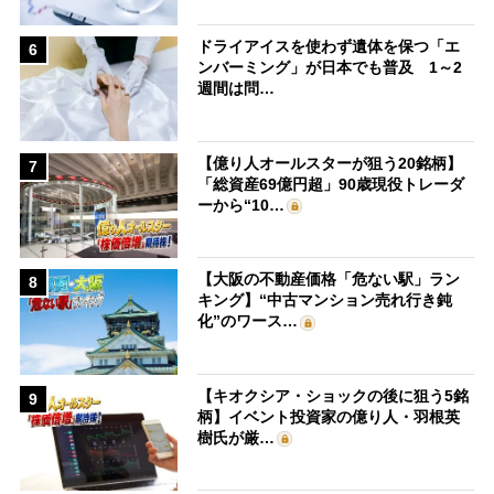
ドライアイスを使わず遺体を保つ「エ
6
ンバーミング」が日本でも普及 1～2
週間は問…
【億り人オールスターが狙う20銘柄】
7
「総資産69億円超」90歳現役トレーダ
ーから“10…
【大阪の不動産価格「危ない駅」ラン
8
キング】“中古マンション売れ行き鈍
化”のワース…
【キオクシア・ショックの後に狙う5銘
9
柄】イベント投資家の億り人・羽根英
樹氏が厳…