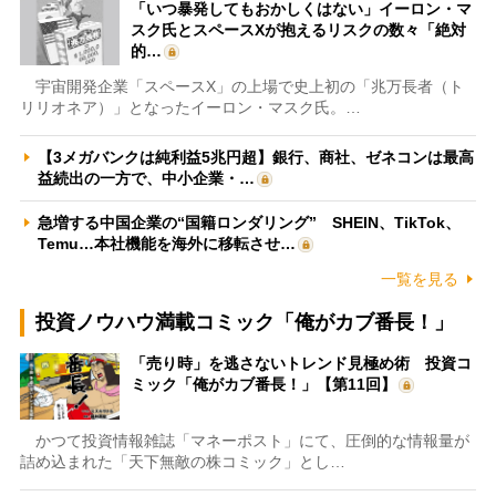
「いつ暴発してもおかしくはない」イーロン・マ
スク氏とスペースXが抱えるリスクの数々「絶対
的…
宇宙開発企業「スペースX」の上場で史上初の「兆万長者（ト
リリオネア）」となったイーロン・マスク氏。…
【3メガバンクは純利益5兆円超】銀行、商社、ゼネコンは最高
益続出の一方で、中小企業・…
急増する中国企業の“国籍ロンダリング” SHEIN、TikTok、
Temu…本社機能を海外に移転させ…
一覧を見る
投資ノウハウ満載コミック「俺がカブ番長！」
「売り時」を逃さないトレンド見極め術 投資コ
ミック「俺がカブ番長！」【第11回】
かつて投資情報雑誌「マネーポスト」にて、圧倒的な情報量が
詰め込まれた「天下無敵の株コミック」とし…