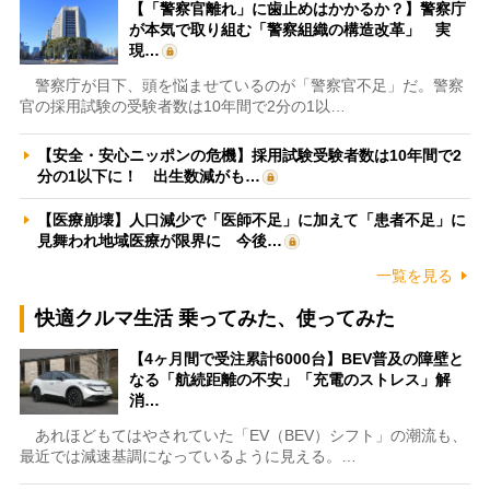
【「警察官離れ」に歯止めはかかるか？】警察庁
が本気で取り組む「警察組織の構造改革」 実
現…
警察庁が目下、頭を悩ませているのが「警察官不足」だ。警察
官の採用試験の受験者数は10年間で2分の1以…
【安全・安心ニッポンの危機】採用試験受験者数は10年間で2
分の1以下に！ 出生数減がも…
【医療崩壊】人口減少で「医師不足」に加えて「患者不足」に
見舞われ地域医療が限界に 今後…
一覧を見る
快適クルマ生活 乗ってみた、使ってみた
【4ヶ月間で受注累計6000台】BEV普及の障壁と
なる「航続距離の不安」「充電のストレス」解
消…
あれほどもてはやされていた「EV（BEV）シフト」の潮流も、
最近では減速基調になっているように見える。…