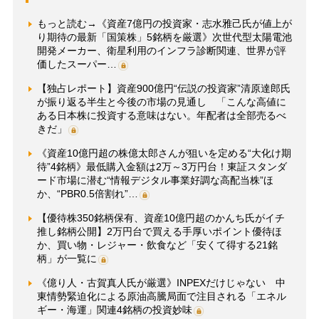
もっと読む→《資産7億円の投資家・志水雅己氏が値上が
り期待の最新「国策株」5銘柄を厳選》次世代型太陽電池
開発メーカー、衛星利用のインフラ診断関連、世界が評
価したスーパー…
【独占レポート】資産900億円“伝説の投資家”清原達郎氏
が振り返る半生と今後の市場の見通し 「こんな高値に
ある日本株に投資する意味はない。年配者は全部売るべ
きだ」
《資産10億円超の株億太郎さんが狙いを定める“大化け期
待”4銘柄》最低購入金額は2万～3万円台！東証スタンダ
ード市場に潜む“情報デジタル事業好調な高配当株”ほ
か、“PBR0.5倍割れ”…
【優待株350銘柄保有、資産10億円超のかんち氏がイチ
推し銘柄公開】2万円台で買える手厚いポイント優待ほ
か、買い物・レジャー・飲食など「安くて得する21銘
柄」が一覧に
《億り人・古賀真人氏が厳選》INPEXだけじゃない 中
東情勢緊迫化による原油高騰局面で注目される「エネル
ギー・海運」関連4銘柄の投資妙味