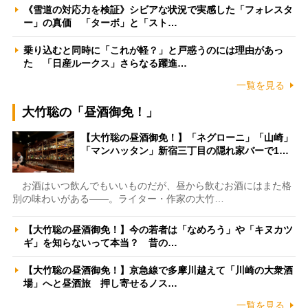
《雪道の対応力を検証》シビアな状況で実感した「フォレスタ
ー」の真価 「ターボ」と「スト…
乗り込むと同時に「これが軽？」と戸惑うのには理由があっ
た 「日産ルークス」さらなる躍進…
一覧を見る
大竹聡の「昼酒御免！」
【大竹聡の昼酒御免！】「ネグローニ」「山崎」
「マンハッタン」新宿三丁目の隠れ家バーで1…
お酒はいつ飲んでもいいものだが、昼から飲むお酒にはまた格
別の味わいがある――。ライター・作家の大竹…
【大竹聡の昼酒御免！】今の若者は「なめろう」や「キヌカツ
ギ」を知らないって本当？ 昔の…
【大竹聡の昼酒御免！】京急線で多摩川越えて「川崎の大衆酒
場」へと昼酒旅 押し寄せるノス…
一覧を見る