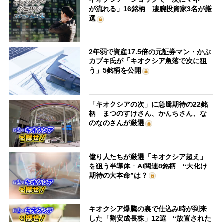
が流れる」16銘柄 凄腕投資家3名が厳
選
2年弱で資産17.5倍の元証券マン・かぶ
カブキ氏が「キオクシア急落で次に狙
う」5銘柄を公開
「キオクシアの次」に急騰期待の22銘
柄 まつのすけさん、かんちさん、な
のなのさんが厳選
億り人たちが厳選「キオクシア超え」
を狙う半導体・AI関連8銘柄 “大化け
期待の大本命”は？
キオクシア爆騰の裏で仕込み時が到来
した「割安成長株」12選 “放置された