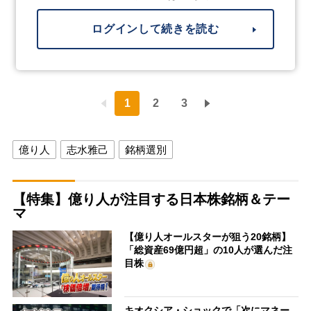
ログインして続きを読む
1
2
3
億り人
志水雅己
銘柄選別
【特集】億り人が注目する日本株銘柄＆テー
マ
【億り人オールスターが狙う20銘柄】
「総資産69億円超」の10人が選んだ注
目株
キオクシア・ショックで「次にマネー