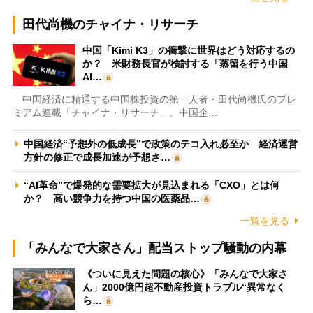
田代尚機のチャイナ・リサーチ
中国「Kimi K3」の衝撃に世界はどう対応するの
か？ 米財務長官が検討する「蒸留を行う中国
AI…
中国経済に精通する中国株投資の第一人者・田代尚機氏のプレ
ミアム連載「チャイナ・リサーチ」。中国企…
中国経済“予想外の低成長”で政策のテコ入れ必至か 経済運営
方針の修正で成長加速が予想さ…
“AI革命”で爆発的な需要拡大が見込まれる「CXO」とは何
か？ 高い競争力を持つ中国の医薬品…
一覧を見る
「みんなで大家さん」配当ストップ騒動の内幕
《ついに見えた問題の核心》「みんなで大家さ
ん」2000億円超不動産投資トラブル“異常なく
ら…