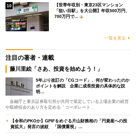
【世帯年収別・東京23区マンション
10
「狙い目駅」を大公開】年収500万円、
700万円で…
一覧を見る
注目の著者・連載
藤川里絵「さあ、投資を始めよう！」
5年ぶり改訂の「CGコード」、何が変わったのか
ポイントを解説 企業に成長投資の具体的な説
明…
金融庁と東京証券取引所が共同で策定している上場企業の経営
や取締役会のあり方を定める「コーポレート…
【令和のPKOか】GPIFをめぐる片山財務相の「円資産への投
資拡大」発言の波紋 「国債重視」…