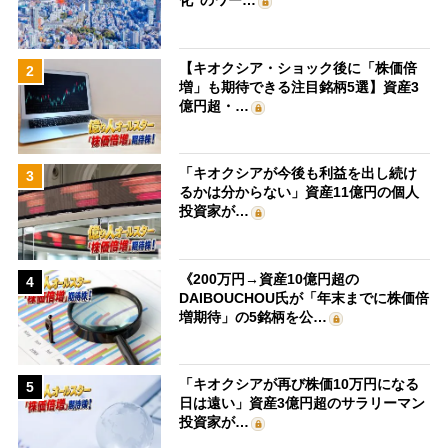
化”のワー…
【キオクシア・ショック後に「株価倍
2
増」も期待できる注目銘柄5選】資産3
億円超・…
「キオクシアが今後も利益を出し続け
3
るかは分からない」資産11億円の個人
投資家が…
《200万円→資産10億円超の
4
DAIBOUCHOU氏が「年末までに株価倍
増期待」の5銘柄を公…
「キオクシアが再び株価10万円になる
5
日は遠い」資産3億円超のサラリーマン
投資家が…