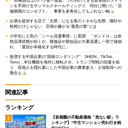
「30種類以上のパン食べ放題」で行列のできる新形態レストラ
ンを手掛けるサンマルクホールディングス 同社に聞いた「店
舗展開のコンセプト」、事業を多角化してもぶれない軸
お酒を提供する店で「出禁」になる客のトホホな生態 嘔吐や
粗相だけじゃない、店側が嫌がる“最悪の客”とは
小学生に人気の「シール流通事情」に変調 「ボンドロ」は依
然品薄状態が続くが、模倣品や類似品が大量流通し一部で値崩
れ 「選別が本格化する時代に」
急増する中国企業の“国籍ロンダリング” SHEIN、TikTok、
Temu…本社機能を海外に移転させ、トランプ関税の回避を狙
う 現地人を隠れ蓑にした中国企業の農業参入・土地取得への
懸念も
関連記事
ランキング
【首都圏の不動産価格「危ない駅」ラ
1
ンキング】“中古マンション売れ行き鈍