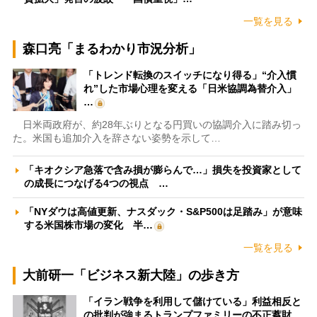
一覧を見る
森口亮「まるわかり市況分析」
「トレンド転換のスイッチになり得る」“介入慣
れ”した市場心理を変える「日米協調為替介入」
…
日米両政府が、約28年ぶりとなる円買いの協調介入に踏み切っ
た。米国も追加介入を辞さない姿勢を示して…
「キオクシア急落で含み損が膨らんで…」損失を投資家として
の成長につなげる4つの視点 …
「NYダウは高値更新、ナスダック・S&P500は足踏み」が意味
する米国株市場の変化 半…
一覧を見る
大前研一「ビジネス新大陸」の歩き方
「イラン戦争を利用して儲けている」利益相反と
の批判が強まるトランプファミリーの不正蓄財