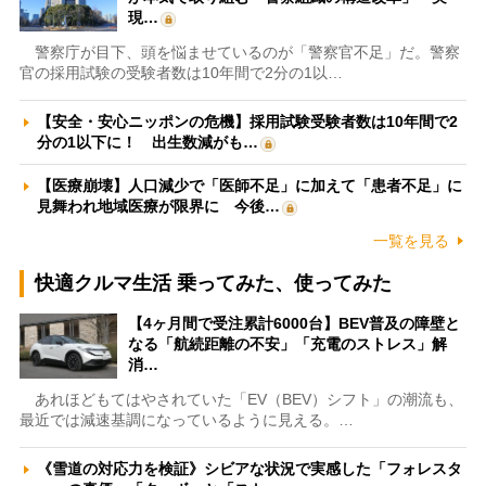
現…
警察庁が目下、頭を悩ませているのが「警察官不足」だ。警察
官の採用試験の受験者数は10年間で2分の1以…
【安全・安心ニッポンの危機】採用試験受験者数は10年間で2
分の1以下に！ 出生数減がも…
【医療崩壊】人口減少で「医師不足」に加えて「患者不足」に
見舞われ地域医療が限界に 今後…
一覧を見る
快適クルマ生活 乗ってみた、使ってみた
【4ヶ月間で受注累計6000台】BEV普及の障壁と
なる「航続距離の不安」「充電のストレス」解
消…
あれほどもてはやされていた「EV（BEV）シフト」の潮流も、
最近では減速基調になっているように見える。…
《雪道の対応力を検証》シビアな状況で実感した「フォレスタ