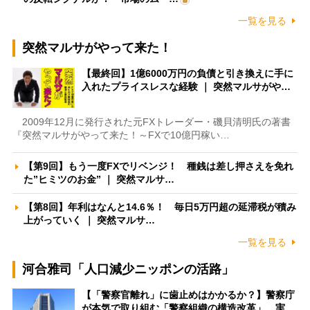
一覧を見る
突然マルサがやって来た！
【最終回】1億6000万円の負債と引き換えに手に
入れたプライスレスな経験 ｜ 突然マルサがや…
2009年12月に発行された元FXトレーダー・磯貝清明氏の著書
『突然マルサがやって来た！～FXで10億円稼い…
【第9回】もう一度FXでリベンジ！ 種銭は差し押さえを免れ
た”ヒミツのお金” ｜ 突然マルサ…
【第8回】年利はなんと14.6％！ 毎日5万円超の延滞税が積み
上がっていく ｜ 突然マルサ…
一覧を見る
河合雅司「人口減少ニッポンの活路」
【「警察官離れ」に歯止めはかかるか？】警察庁
が本気で取り組む「警察組織の構造改革」 実