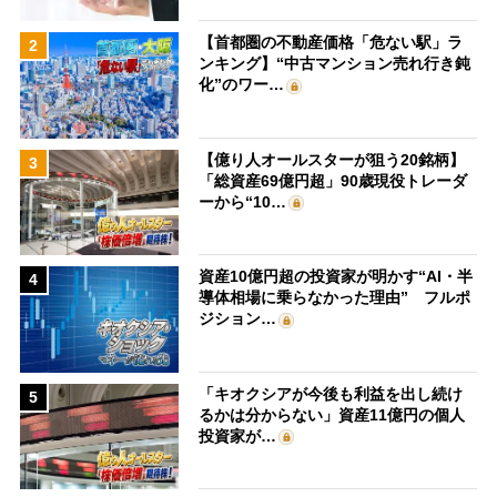
【首都圏の不動産価格「危ない駅」ラ
2
ンキング】“中古マンション売れ行き鈍
化”のワー…
【億り人オールスターが狙う20銘柄】
3
「総資産69億円超」90歳現役トレーダ
ーから“10…
資産10億円超の投資家が明かす“AI・半
4
導体相場に乗らなかった理由” フルポ
ジション…
「キオクシアが今後も利益を出し続け
5
るかは分からない」資産11億円の個人
投資家が…