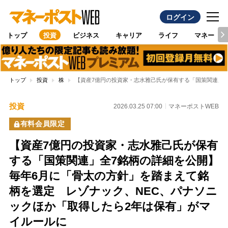
ログイン
トップ
投資
ビジネス
キャリア
ライフ
マネー
トップ
投資
株
【資産7億円の投資家・志水雅己氏が保有する「国策関連」全
投資
2026.03.25 07:00
マネーポストWEB
有料会員限定
【資産7億円の投資家・志水雅己氏が保有
する「国策関連」全7銘柄の詳細を公開】
毎年6月に「骨太の方針」を踏まえて銘
柄を選定 レゾナック、NEC、パナソニ
ックほか「取得したら2年は保有」がマ
イルールに