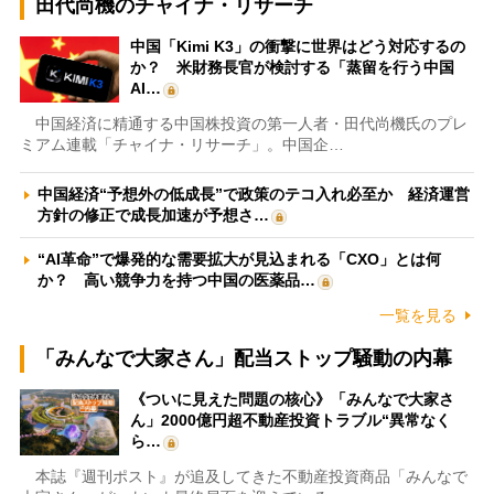
田代尚機のチャイナ・リサーチ
中国「Kimi K3」の衝撃に世界はどう対応するの
か？ 米財務長官が検討する「蒸留を行う中国
AI…
中国経済に精通する中国株投資の第一人者・田代尚機氏のプレ
ミアム連載「チャイナ・リサーチ」。中国企…
中国経済“予想外の低成長”で政策のテコ入れ必至か 経済運営
方針の修正で成長加速が予想さ…
“AI革命”で爆発的な需要拡大が見込まれる「CXO」とは何
か？ 高い競争力を持つ中国の医薬品…
一覧を見る
「みんなで大家さん」配当ストップ騒動の内幕
《ついに見えた問題の核心》「みんなで大家さ
ん」2000億円超不動産投資トラブル“異常なく
ら…
本誌『週刊ポスト』が追及してきた不動産投資商品「みんなで