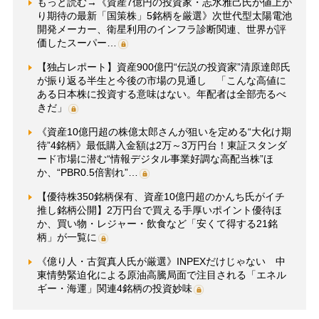
もっと読む→《資産7億円の投資家・志水雅己氏が値上が
り期待の最新「国策株」5銘柄を厳選》次世代型太陽電池
開発メーカー、衛星利用のインフラ診断関連、世界が評
価したスーパー…
【独占レポート】資産900億円“伝説の投資家”清原達郎氏
が振り返る半生と今後の市場の見通し 「こんな高値に
ある日本株に投資する意味はない。年配者は全部売るべ
きだ」
《資産10億円超の株億太郎さんが狙いを定める“大化け期
待”4銘柄》最低購入金額は2万～3万円台！東証スタンダ
ード市場に潜む“情報デジタル事業好調な高配当株”ほ
か、“PBR0.5倍割れ”…
【優待株350銘柄保有、資産10億円超のかんち氏がイチ
推し銘柄公開】2万円台で買える手厚いポイント優待ほ
か、買い物・レジャー・飲食など「安くて得する21銘
柄」が一覧に
《億り人・古賀真人氏が厳選》INPEXだけじゃない 中
東情勢緊迫化による原油高騰局面で注目される「エネル
ギー・海運」関連4銘柄の投資妙味