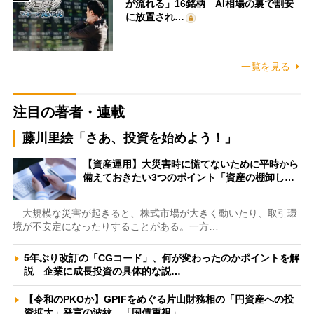
が流れる」16銘柄 AI相場の裏で割安
に放置され…
一覧を見る
注目の著者・連載
藤川里絵「さあ、投資を始めよう！」
【資産運用】大災害時に慌てないために平時から
備えておきたい3つのポイント「資産の棚卸し…
大規模な災害が起きると、株式市場が大きく動いたり、取引環
境が不安定になったりすることがある。一方…
5年ぶり改訂の「CGコード」、何が変わったのかポイントを解
説 企業に成長投資の具体的な説…
【令和のPKOか】GPIFをめぐる片山財務相の「円資産への投
資拡大」発言の波紋 「国債重視」…