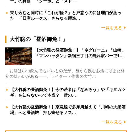
ー」の真価 「ターボ」と「スト…
乗り込むと同時に「これが軽？」と戸惑うのには理由があっ
た 「日産ルークス」さらなる躍進…
一覧を見る
大竹聡の「昼酒御免！」
【大竹聡の昼酒御免！】「ネグローニ」「山崎」
「マンハッタン」新宿三丁目の隠れ家バーで1…
お酒はいつ飲んでもいいものだが、昼から飲むお酒にはまた格
別の味わいがある――。ライター・作家の大竹…
【大竹聡の昼酒御免！】今の若者は「なめろう」や「キヌカツ
ギ」を知らないって本当？ 昔の…
【大竹聡の昼酒御免！】京急線で多摩川越えて「川崎の大衆酒
場」へと昼酒旅 押し寄せるノス…
一覧を見る