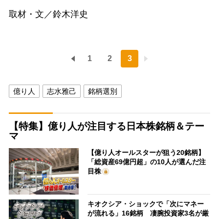
取材・文／鈴木洋史
1
2
3
億り人
志水雅己
銘柄選別
【特集】億り人が注目する日本株銘柄＆テー
マ
【億り人オールスターが狙う20銘柄】
「総資産69億円超」の10人が選んだ注
目株
キオクシア・ショックで「次にマネー
が流れる」16銘柄 凄腕投資家3名が厳