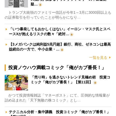
疑…
トランプ大統領のファミリー信託が今年1～3月に3000回以上も
の証券取引を行っていたことが明らかになり…
「いつ暴発してもおかしくはない」イーロン・マスク氏とスペ
ースXが抱えるリスクの数々「絶対…
【3メガバンクは純利益5兆円超】銀行、商社、ゼネコンは最高
益続出の一方で、中小企業・…
一覧を見る
投資ノウハウ満載コミック「俺がカブ番長！」
「売り時」を逃さないトレンド見極め術 投資コ
ミック「俺がカブ番長！」【第11回】
かつて投資情報雑誌「マネーポスト」にて、圧倒的な情報量が
詰め込まれた「天下無敵の株コミック」とし…
テクニカル分析・集中講義 投資コミック「俺がカブ番長！」