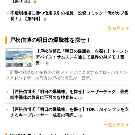
【第10回】
不透明相場に勝つ信用取引の極意 投資コミック「俺がカブ番
長！」【第9回】
一覧を見る
戸松信博の明日の爆騰株を探せ！
【戸松信博氏「明日の爆騰株」を探せ】トーメン
デバイス：サムスンを通じて世界のAIメモリ需
要…
新聞や雑誌など多数の金融メディアに出演するグローバルリン
クアドバイザーズ代表の戸松信博氏が、最新…
【戸松信博氏「明日の爆騰株」を探せ】レーザーテック：最先
端半導体の製造に不可欠な検査装…
【戸松信博氏「明日の爆騰株」を探せ】TDK：AIインフラを支
えるキープレーヤー 成長の再評…
一覧を見る