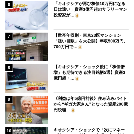
「キオクシアが再び株価10万円になる
6
日は遠い」資産3億円超のサラリーマン
投資家が…
【世帯年収別・東京23区マンション
7
「狙い目駅」を大公開】年収500万円、
700万円で…
【キオクシア・ショック後に「株価倍
8
増」も期待できる注目銘柄5選】資産3
億円超・…
《利益は年5億円前後》住み込みバイト
9
から“ギガ大家さん”となった資産200億
円税理…
キオクシア・ショックで「次にマネー
10