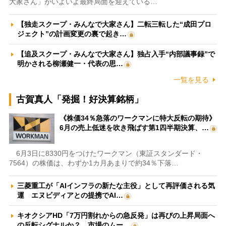
大家さん」がいよいよ最終局面を迎えている…
【独走スクープ・みんなで大家さん】二転三転した“成田プロ
ジェクト”の計画変更の裏で起き…
【追及スクープ・みんなで大家さん】独占入手“内部議事録”で
明かされる柳瀬健一・代表の思…
一覧を見る
古賀真人「発掘！好決算銘柄」
《株価34％急落のワークマンに特大反転の期待》
6月の売上低迷を吹き飛ばす第1四半期決算、…
6月3日に8330円をつけたワークマン（東証スタンダード・
7564）の株価は、わずか1カ月あまりで約34％下落…
三菱重工が「AIインフラの新たな主役」として再評価される気
運 エヌビディアとの提携でAI…
キオクシアHD「7万円割れからの急反発」は再びの上昇局面へ
の反転シグナルか？ 市場のムー…