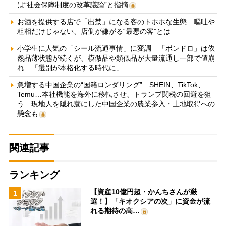
は“社会保障制度の改革議論”と指摘
お酒を提供する店で「出禁」になる客のトホホな生態 嘔吐や
粗相だけじゃない、店側が嫌がる“最悪の客”とは
小学生に人気の「シール流通事情」に変調 「ボンドロ」は依
然品薄状態が続くが、模倣品や類似品が大量流通し一部で値崩
れ 「選別が本格化する時代に」
急増する中国企業の“国籍ロンダリング” SHEIN、TikTok、
Temu…本社機能を海外に移転させ、トランプ関税の回避を狙
う 現地人を隠れ蓑にした中国企業の農業参入・土地取得への
懸念も
関連記事
ランキング
【資産10億円超・かんちさんが厳
1
選！】「キオクシアの次」に資金が流
れる期待の高…