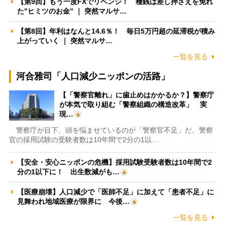
【第9回】もう一度FXでリベンジ！ 種銭は差し押さえを免れ
た”ヒミツのお金” ｜ 突然マルサ…
【第8回】年利はなんと14.6％！ 毎日5万円超の延滞税が積み
上がっていく ｜ 突然マルサ…
一覧を見る
河合雅司「人口減少ニッポンの活路」
【「警察官離れ」に歯止めはかかるか？】警察庁
が本気で取り組む「警察組織の構造改革」 実
現…
警察庁が目下、頭を悩ませているのが「警察官不足」だ。警察
官の採用試験の受験者数は10年間で2分の1以…
【安全・安心ニッポンの危機】採用試験受験者数は10年間で2
分の1以下に！ 出生数減がも…
【医療崩壊】人口減少で「医師不足」に加えて「患者不足」に
見舞われ地域医療が限界に 今後…
一覧を見る