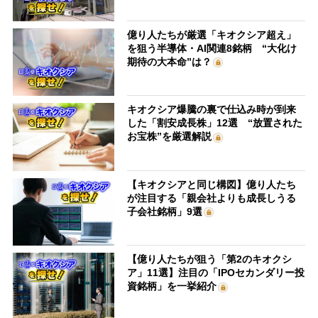
億り人たちが厳選「キオクシア超え」
を狙う半導体・AI関連8銘柄 “大化け
期待の大本命”は？
キオクシア爆騰の裏で仕込み時が到来
した「割安成長株」12選 “放置された
お宝株”を厳選解説
【キオクシアと同じ構図】億り人たち
が注目する「親会社よりも成長しうる
子会社銘柄」9選
【億り人たちが狙う「第2のキオクシ
ア」11選】注目の「IPOセカンダリー投
資銘柄」を一挙紹介