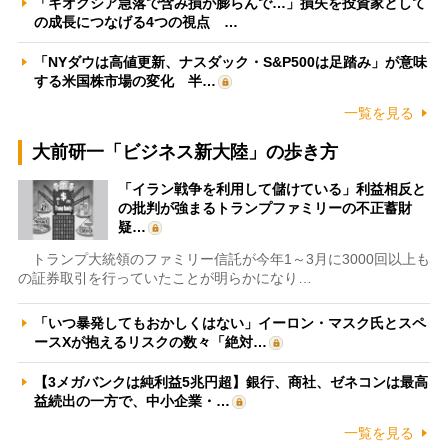
「キオクシア急落で含み損が膨らんで…」損失を投資家として
の成長につなげる4つの視点 …
「NYダウは高値更新、ナスダック・S&P500は足踏み」が意味
する米国株市場の変化 半…
一覧を見る
大前研一「ビジネス新大陸」の歩き方
「イラン戦争を利用して儲けている」利益相反と
の批判が強まるトランプファミリーの不正蓄財
疑…
トランプ大統領のファミリー信託が今年1～3月に3000回以上も
の証券取引を行っていたことが明らかになり…
「いつ暴発してもおかしくはない」イーロン・マスク氏とスペ
ースXが抱えるリスクの数々「絶対…
【3メガバンクは純利益5兆円超】銀行、商社、ゼネコンは最高
益続出の一方で、中小企業・…
一覧を見る