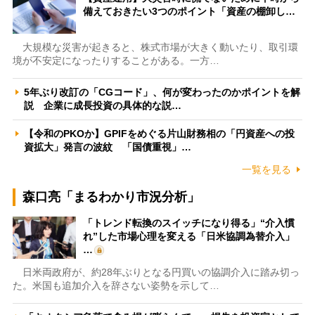
備えておきたい3つのポイント「資産の棚卸し…
大規模な災害が起きると、株式市場が大きく動いたり、取引環
境が不安定になったりすることがある。一方…
5年ぶり改訂の「CGコード」、何が変わったのかポイントを解
説 企業に成長投資の具体的な説…
【令和のPKOか】GPIFをめぐる片山財務相の「円資産への投
資拡大」発言の波紋 「国債重視」…
一覧を見る
森口亮「まるわかり市況分析」
「トレンド転換のスイッチになり得る」“介入慣
れ”した市場心理を変える「日米協調為替介入」
…
日米両政府が、約28年ぶりとなる円買いの協調介入に踏み切っ
た。米国も追加介入を辞さない姿勢を示して…