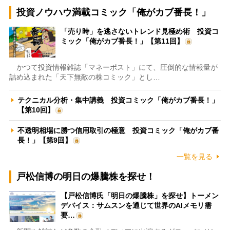
投資ノウハウ満載コミック「俺がカブ番長！」
「売り時」を逃さないトレンド見極め術 投資コ
ミック「俺がカブ番長！」【第11回】
かつて投資情報雑誌「マネーポスト」にて、圧倒的な情報量が
詰め込まれた「天下無敵の株コミック」とし…
テクニカル分析・集中講義 投資コミック「俺がカブ番長！」
【第10回】
不透明相場に勝つ信用取引の極意 投資コミック「俺がカブ番
長！」【第9回】
一覧を見る
戸松信博の明日の爆騰株を探せ！
【戸松信博氏「明日の爆騰株」を探せ】トーメン
デバイス：サムスンを通じて世界のAIメモリ需
要…