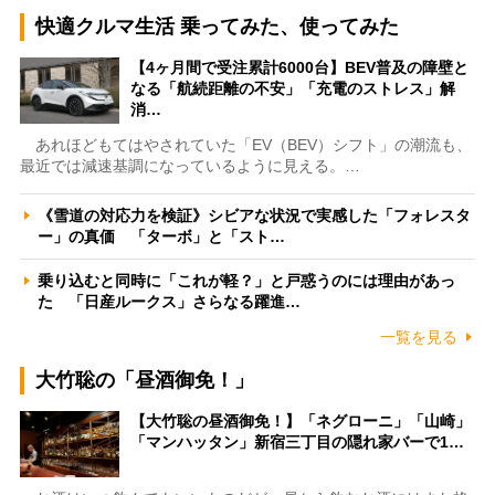
快適クルマ生活 乗ってみた、使ってみた
【4ヶ月間で受注累計6000台】BEV普及の障壁と
なる「航続距離の不安」「充電のストレス」解
消…
あれほどもてはやされていた「EV（BEV）シフト」の潮流も、
最近では減速基調になっているように見える。…
《雪道の対応力を検証》シビアな状況で実感した「フォレスタ
ー」の真価 「ターボ」と「スト…
乗り込むと同時に「これが軽？」と戸惑うのには理由があっ
た 「日産ルークス」さらなる躍進…
一覧を見る
大竹聡の「昼酒御免！」
【大竹聡の昼酒御免！】「ネグローニ」「山崎」
「マンハッタン」新宿三丁目の隠れ家バーで1…