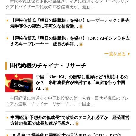
新聞や雑誌など多数の金融メディアに出演するグローバルリン
クアドバイザーズ代表の戸松信博氏が、最新…
【戸松信博氏「明日の爆騰株」を探せ】レーザーテック：最先
端半導体の製造に不可欠な検査装…
【戸松信博氏「明日の爆騰株」を探せ】TDK：AIインフラを支
えるキープレーヤー 成長の再評…
一覧を見る
田代尚機のチャイナ・リサーチ
中国「Kimi K3」の衝撃に世界はどう対応するの
か？ 米財務長官が検討する「蒸留を行う中国
AI…
中国経済に精通する中国株投資の第一人者・田代尚機氏のプレ
ミアム連載「チャイナ・リサーチ」。中国企…
中国経済“予想外の低成長”で政策のテコ入れ必至か 経済運営
方針の修正で成長加速が予想さ…
“AI革命”で爆発的な需要拡大が見込まれる「CXO」とは何