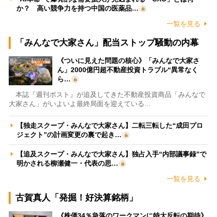
か？ 高い競争力を持つ中国の医薬品…
一覧を見る
「みんなで大家さん」配当ストップ騒動の内幕
《ついに見えた問題の核心》「みんなで大家さ
ん」2000億円超不動産投資トラブル“異常なく
ら…
本誌『週刊ポスト』が追及してきた不動産投資商品「みんなで
大家さん」がいよいよ最終局面を迎えている…
【独走スクープ・みんなで大家さん】二転三転した“成田プロ
ジェクト”の計画変更の裏で起き…
【追及スクープ・みんなで大家さん】独占入手“内部議事録”で
明かされる柳瀬健一・代表の思…
一覧を見る
古賀真人「発掘！好決算銘柄」
《株価34％急落のワークマンに特大反転の期待》