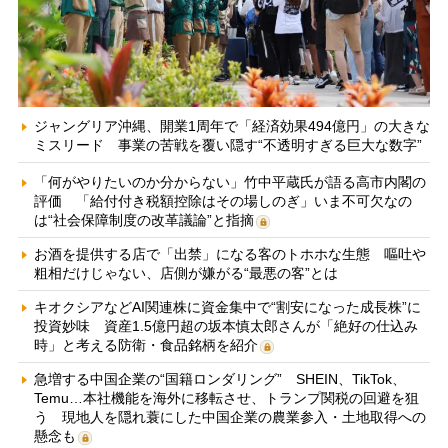
ジャングリア沖縄、開業1周年で「経済効果494億円」の大きな
ミスリード 事業の苦戦を覆い隠す“不透明すぎる巨大な数字”
「何がやりたいのか分からない」竹中平蔵氏が語る高市内閣の
評価 「給付付き税額控除はその場しのぎ」いま不可欠なの
は“社会保障制度の改革議論”と指摘
お酒を提供する店で「出禁」になる客のトホホな生態 嘔吐や
粗相だけじゃない、店側が嫌がる“最悪の客”とは
キオクシアなどAI関連株に資金集中で“割安になった成長株”に
投資妙味 資産1.5億円超の坂本慎太郎さんが「絶好の仕込み
時」と考える防衛・食品銘柄を紹介
急増する中国企業の“国籍ロンダリング” SHEIN、TikTok、
Temu…本社機能を海外に移転させ、トランプ関税の回避を狙
う 現地人を隠れ蓑にした中国企業の農業参入・土地取得への
懸念も