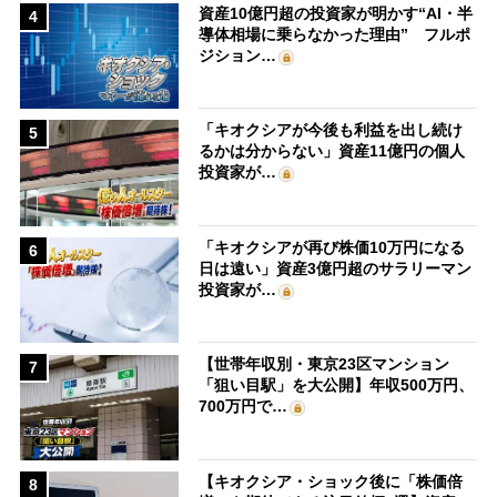
資産10億円超の投資家が明かす“AI・半
4
導体相場に乗らなかった理由” フルポ
ジション…
「キオクシアが今後も利益を出し続け
5
るかは分からない」資産11億円の個人
投資家が…
「キオクシアが再び株価10万円になる
6
日は遠い」資産3億円超のサラリーマン
投資家が…
【世帯年収別・東京23区マンション
7
「狙い目駅」を大公開】年収500万円、
700万円で…
【キオクシア・ショック後に「株価倍
8