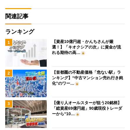
関連記事
ランキング
【資産10億円超・かんちさんが厳
1
選！】「キオクシアの次」に資金が流
れる期待の高…
【首都圏の不動産価格「危ない駅」ラ
2
ンキング】“中古マンション売れ行き鈍
化”のワー…
【億り人オールスターが狙う20銘柄】
3
「総資産69億円超」90歳現役トレーダ
ーから“10…