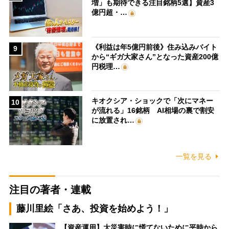
増」も期待できる注目銘柄5選】資産3
億円超・…
《利益は年5億円前後》住み込みバイト
9
から“ギガ大家さん”となった資産200億
円税理…
キオクシア・ショックで「次にマネー
10
が流れる」16銘柄 AI相場の裏で割安
に放置され…
一覧を見る
注目の著者・連載
藤川里絵「さあ、投資を始めよう！」
【資産運用】大災害時に慌てないために平時から