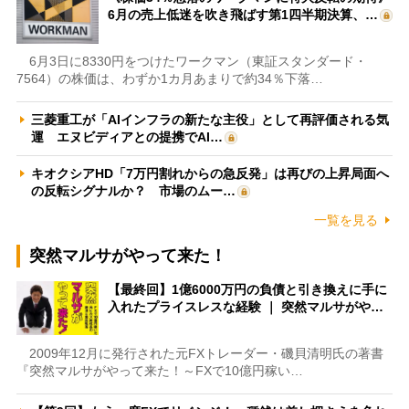
6月の売上低迷を吹き飛ばす第1四半期決算、…
6月3日に8330円をつけたワークマン（東証スタンダード・
7564）の株価は、わずか1カ月あまりで約34％下落…
三菱重工が「AIインフラの新たな主役」として再評価される気
運 エヌビディアとの提携でAI…
キオクシアHD「7万円割れからの急反発」は再びの上昇局面へ
の反転シグナルか？ 市場のムー…
一覧を見る
突然マルサがやって来た！
【最終回】1億6000万円の負債と引き換えに手に
入れたプライスレスな経験 ｜ 突然マルサがや…
2009年12月に発行された元FXトレーダー・磯貝清明氏の著書
『突然マルサがやって来た！～FXで10億円稼い…