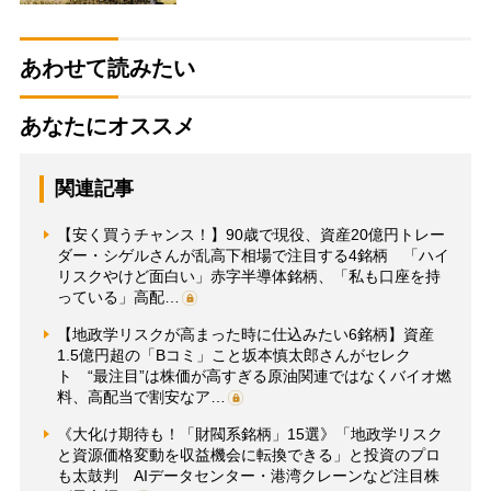
あわせて読みたい
あなたにオススメ
関連記事
【安く買うチャンス！】90歳で現役、資産20億円トレー
ダー・シゲルさんが乱高下相場で注目する4銘柄 「ハイ
リスクやけど面白い」赤字半導体銘柄、「私も口座を持
っている」高配…
【地政学リスクが高まった時に仕込みたい6銘柄】資産
1.5億円超の「Bコミ」こと坂本慎太郎さんがセレク
ト “最注目”は株価が高すぎる原油関連ではなくバイオ燃
料、高配当で割安なア…
《大化け期待も！「財閥系銘柄」15選》「地政学リスク
と資源価格変動を収益機会に転換できる」と投資のプロ
も太鼓判 AIデータセンター・港湾クレーンなど注目株