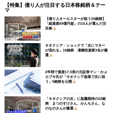
【特集】億り人が注目する日本株銘柄＆テー
マ
【億り人オールスターが狙う20銘柄】
「総資産69億円超」の10人が選んだ注
目株
キオクシア・ショックで「次にマネー
が流れる」16銘柄 凄腕投資家3名が厳
選
2年弱で資産17.5倍の元証券マン・かぶ
カブキ氏が「キオクシア急落で次に狙
う」5銘柄を公開
「キオクシアの次」に急騰期待の22銘
柄 まつのすけさん、かんちさん、な
のなのさんが厳選