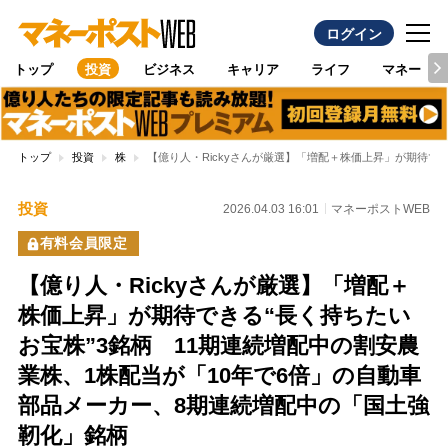
ログイン
トップ
投資
ビジネス
キャリア
ライフ
マネー
トップ
投資
株
【億り人・Rickyさんが厳選】「増配＋株価上昇」が期待で
投資
2026.04.03 16:01
マネーポストWEB
有料会員限定
【億り人・Rickyさんが厳選】「増配＋
株価上昇」が期待できる“長く持ちたい
お宝株”3銘柄 11期連続増配中の割安農
業株、1株配当が「10年で6倍」の自動車
部品メーカー、8期連続増配中の「国土強
靭化」銘柄