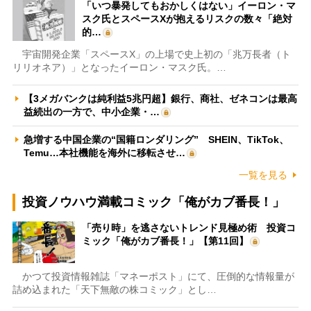
「いつ暴発してもおかしくはない」イーロン・マ
スク氏とスペースXが抱えるリスクの数々「絶対
的…
宇宙開発企業「スペースX」の上場で史上初の「兆万長者（ト
リリオネア）」となったイーロン・マスク氏。…
【3メガバンクは純利益5兆円超】銀行、商社、ゼネコンは最高
益続出の一方で、中小企業・…
急増する中国企業の“国籍ロンダリング” SHEIN、TikTok、
Temu…本社機能を海外に移転させ…
一覧を見る
投資ノウハウ満載コミック「俺がカブ番長！」
「売り時」を逃さないトレンド見極め術 投資コ
ミック「俺がカブ番長！」【第11回】
かつて投資情報雑誌「マネーポスト」にて、圧倒的な情報量が
詰め込まれた「天下無敵の株コミック」とし…