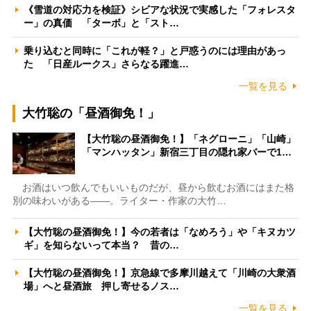
《雪道の対応力を検証》シビアな状況で実感した「フォレスタ
ー」の真価 「ターボ」と「スト…
乗り込むと同時に「これが軽？」と戸惑うのには理由があっ
た 「日産ルークス」さらなる躍進…
一覧を見る
大竹聡の「昼酒御免！」
【大竹聡の昼酒御免！】「ネグローニ」「山崎」
「マンハッタン」新宿三丁目の隠れ家バーで1…
お酒はいつ飲んでもいいものだが、昼から飲むお酒にはまた格
別の味わいがある――。ライター・作家の大竹…
【大竹聡の昼酒御免！】今の若者は「なめろう」や「キヌカツ
ギ」を知らないって本当？ 昔の…
【大竹聡の昼酒御免！】京急線で多摩川越えて「川崎の大衆酒
場」へと昼酒旅 押し寄せるノス…
一覧を見る