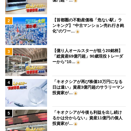
億円超・…
【首都圏の不動産価格「危ない駅」ラ
2
ンキング】“中古マンション売れ行き鈍
化”のワー…
【億り人オールスターが狙う20銘柄】
3
「総資産69億円超」90歳現役トレーダ
ーから“10…
「キオクシアが再び株価10万円になる
4
日は遠い」資産3億円超のサラリーマン
投資家が…
「キオクシアが今後も利益を出し続け
5
るかは分からない」資産11億円の個人
投資家が…