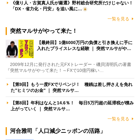
《億り人・古賀真人氏が厳選》野村総合研究所だけじゃない！
「DX・省力化・円安」を追い風に…
一覧を見る
突然マルサがやって来た！
【最終回】1億6000万円の負債と引き換えに手に
入れたプライスレスな経験 ｜ 突然マルサがや…
2009年12月に発行された元FXトレーダー・磯貝清明氏の著書
『突然マルサがやって来た！～FXで10億円稼い…
【第9回】もう一度FXでリベンジ！ 種銭は差し押さえを免れ
た”ヒミツのお金” ｜ 突然マルサ…
【第8回】年利はなんと14.6％！ 毎日5万円超の延滞税が積み
上がっていく ｜ 突然マルサ…
一覧を見る
河合雅司「人口減少ニッポンの活路」