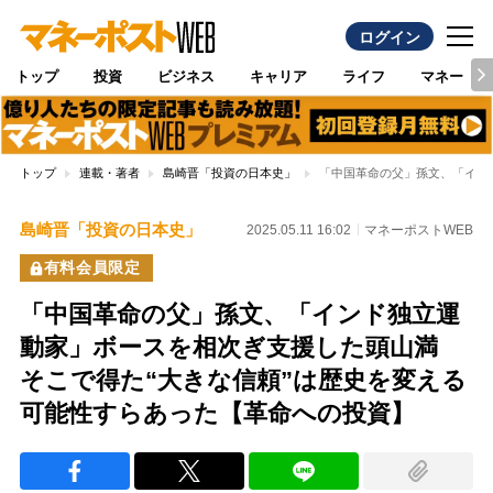
ログイン
トップ
投資
ビジネス
キャリア
ライフ
マネー
トップ
連載・著者
島崎晋「投資の日本史」
「中国革命の父」孫文、「イン
島崎晋「投資の日本史」
2025.05.11 16:02
マネーポストWEB
有料会員限定
「中国革命の父」孫文、「インド独立運
動家」ボースを相次ぎ支援した頭山満
そこで得た“大きな信頼”は歴史を変える
可能性すらあった【革命への投資】