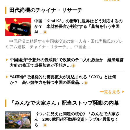
田代尚機のチャイナ・リサーチ
中国「Kimi K3」の衝撃に世界はどう対応するの
か？ 米財務長官が検討する「蒸留を行う中国
AI…
中国経済に精通する中国株投資の第一人者・田代尚機氏のプレ
ミアム連載「チャイナ・リサーチ」。中国企…
中国経済“予想外の低成長”で政策のテコ入れ必至か 経済運営
方針の修正で成長加速が予想さ…
“AI革命”で爆発的な需要拡大が見込まれる「CXO」とは何
か？ 高い競争力を持つ中国の医薬品…
一覧を見る
「みんなで大家さん」配当ストップ騒動の内幕
《ついに見えた問題の核心》「みんなで大家さ
ん」2000億円超不動産投資トラブル“異常なく
ら…