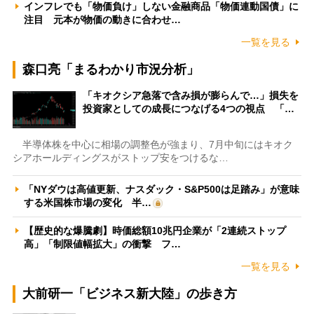
インフレでも「物価負け」しない金融商品「物価連動国債」に
注目 元本が物価の動きに合わせ…
一覧を見る
森口亮「まるわかり市況分析」
「キオクシア急落で含み損が膨らんで…」損失を
投資家としての成長につなげる4つの視点 「…
半導体株を中心に相場の調整色が強まり、7月中旬にはキオク
シアホールディングスがストップ安をつけるな…
「NYダウは高値更新、ナスダック・S&P500は足踏み」が意味
する米国株市場の変化 半…
【歴史的な爆騰劇】時価総額10兆円企業が「2連続ストップ
高」「制限値幅拡大」の衝撃 フ…
一覧を見る
大前研一「ビジネス新大陸」の歩き方