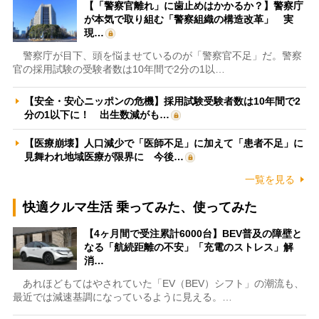
【「警察官離れ」に歯止めはかかるか？】警察庁
が本気で取り組む「警察組織の構造改革」 実
現…
警察庁が目下、頭を悩ませているのが「警察官不足」だ。警察
官の採用試験の受験者数は10年間で2分の1以…
【安全・安心ニッポンの危機】採用試験受験者数は10年間で2
分の1以下に！ 出生数減がも…
【医療崩壊】人口減少で「医師不足」に加えて「患者不足」に
見舞われ地域医療が限界に 今後…
一覧を見る
快適クルマ生活 乗ってみた、使ってみた
【4ヶ月間で受注累計6000台】BEV普及の障壁と
なる「航続距離の不安」「充電のストレス」解
消…
あれほどもてはやされていた「EV（BEV）シフト」の潮流も、
最近では減速基調になっているように見える。…