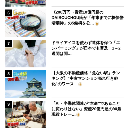
《200万円→資産10億円超の
6
DAIBOUCHOU氏が「年末までに株価倍
増期待」の5銘柄を公…
ドライアイスを使わず遺体を保つ「エ
7
ンバーミング」が日本でも普及 1～2
週間は問…
【大阪の不動産価格「危ない駅」ラン
8
キング】“中古マンション売れ行き鈍
化”のワース…
「AI・半導体関連が“本命”であること
9
に変わりはない」資産20億円超の90歳
現役トレー…