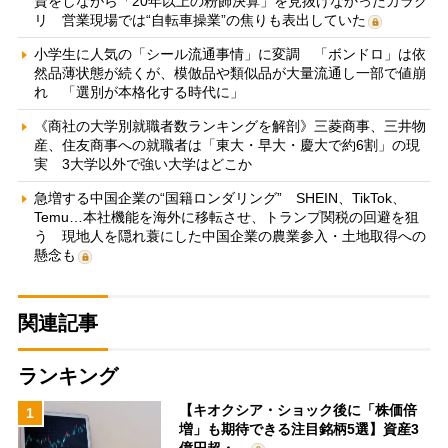
資をしながら「20年以上の粉飾決算」を見抜けなかったカラク
リ 営業現場では“自転車操業”の焦りも表出していた
小学生に人気の「シール流通事情」に変調 「ボンドロ」は依
然品薄状態が続くが、模倣品や類似品が大量流通し一部で値崩
れ 「選別が本格化する時代に」
《商社の大学別就職者数ランキングを解剖》三菱商事、三井物
産、住友商事への就職者は「東大・早大・慶大で約6割」の現
実 3大学以外で強い大学はどこか
急増する中国企業の“国籍ロンダリング” SHEIN、TikTok、
Temu…本社機能を海外に移転させ、トランプ関税の回避を狙
う 現地人を隠れ蓑にした中国企業の農業参入・土地取得への
懸念も
関連記事
ランキング
【キオクシア・ショック後に「株価倍
1
増」も期待できる注目銘柄5選】資産3