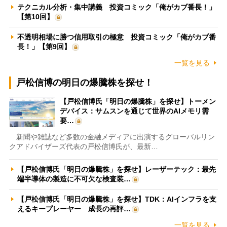
テクニカル分析・集中講義 投資コミック「俺がカブ番長！」
【第10回】
不透明相場に勝つ信用取引の極意 投資コミック「俺がカブ番
長！」【第9回】
一覧を見る
戸松信博の明日の爆騰株を探せ！
【戸松信博氏「明日の爆騰株」を探せ】トーメン
デバイス：サムスンを通じて世界のAIメモリ需
要…
新聞や雑誌など多数の金融メディアに出演するグローバルリン
クアドバイザーズ代表の戸松信博氏が、最新…
【戸松信博氏「明日の爆騰株」を探せ】レーザーテック：最先
端半導体の製造に不可欠な検査装…
【戸松信博氏「明日の爆騰株」を探せ】TDK：AIインフラを支
えるキープレーヤー 成長の再評…
一覧を見る