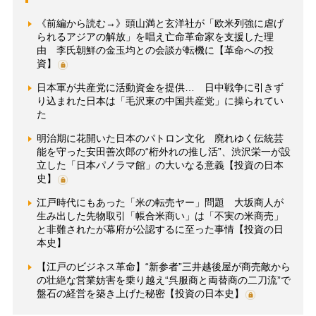
《前編から読む→》頭山満と玄洋社が「欧米列強に虐げ
られるアジアの解放」を唱え亡命革命家を支援した理
由 李氏朝鮮の金玉均との会談が転機に【革命への投
資】
日本軍が共産党に活動資金を提供… 日中戦争に引きず
り込まれた日本は「毛沢東の中国共産党」に操られてい
た
明治期に花開いた日本のパトロン文化 廃れゆく伝統芸
能を守った安田善次郎の“桁外れの推し活”、渋沢栄一が設
立した「日本パノラマ館」の大いなる意義【投資の日本
史】
江戸時代にもあった「米の転売ヤー」問題 大坂商人が
生み出した先物取引「帳合米商い」は「不実の米商売」
と非難されたが幕府が公認するに至った事情【投資の日
本史】
【江戸のビジネス革命】“新参者”三井越後屋が商売敵から
の壮絶な営業妨害を乗り越え“呉服商と両替商の二刀流”で
盤石の経営を築き上げた秘密【投資の日本史】