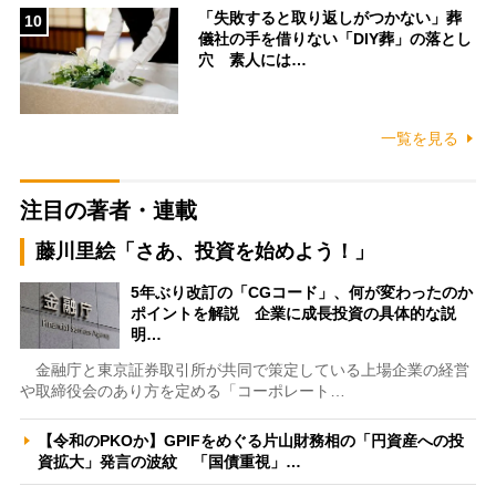
「失敗すると取り返しがつかない」葬
10
儀社の手を借りない「DIY葬」の落とし
穴 素人には…
一覧を見る
注目の著者・連載
藤川里絵「さあ、投資を始めよう！」
5年ぶり改訂の「CGコード」、何が変わったのか
ポイントを解説 企業に成長投資の具体的な説
明…
金融庁と東京証券取引所が共同で策定している上場企業の経営
や取締役会のあり方を定める「コーポレート…
【令和のPKOか】GPIFをめぐる片山財務相の「円資産への投
資拡大」発言の波紋 「国債重視」…