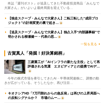
本誌『週刊ポスト』が追及してきた不動産投資商品「みんなで
大家さん」がいよいよ最終局面を迎えている…
【独走スクープ・みんなで大家さん】二転三転した“成田プロ
ジェクト”の計画変更の裏で起き…
【追及スクープ・みんなで大家さん】独占入手“内部議事録”で
明かされる柳瀬健一・代表の思…
一覧を見る
古賀真人「発掘！好決算銘柄」
三菱重工が「AIインフラの新たな主役」として再
評価される気運 エヌビディアとの提携でAIデ…
今年の株式市場を牽引してきたAI・半導体関連株に、調整の動
きが広がっている。そうしたなか、再び注目…
キオクシアHD「7万円割れからの急反発」は再びの上昇局面へ
の反転シグナルか？ 市場のムー…